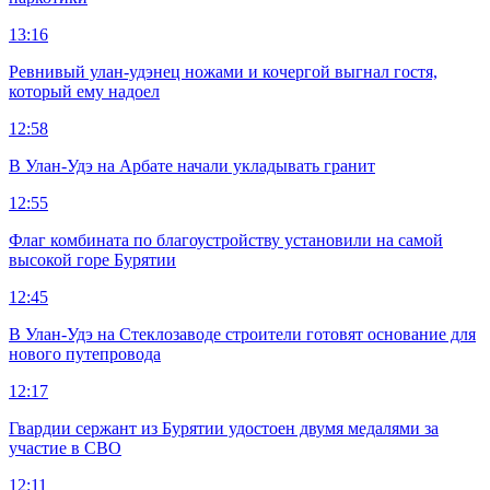
13:16
Ревнивый улан-удэнец ножами и кочергой выгнал гостя,
который ему надоел
12:58
В Улан-Удэ на Арбате начали укладывать гранит
12:55
Флаг комбината по благоустройству установили на самой
высокой горе Бурятии
12:45
В Улан-Удэ на Стеклозаводе строители готовят основание для
нового путепровода
12:17
Гвардии сержант из Бурятии удостоен двумя медалями за
участие в СВО
12:11