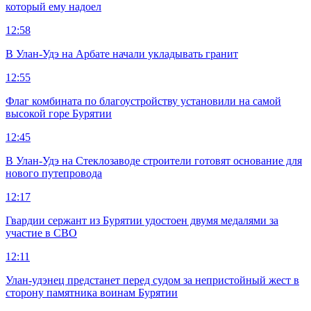
который ему надоел
12:58
В Улан-Удэ на Арбате начали укладывать гранит
12:55
Флаг комбината по благоустройству установили на самой
высокой горе Бурятии
12:45
В Улан-Удэ на Стеклозаводе строители готовят основание для
нового путепровода
12:17
Гвардии сержант из Бурятии удостоен двумя медалями за
участие в СВО
12:11
Улан-удэнец предстанет перед судом за непристойный жест в
сторону памятника воинам Бурятии