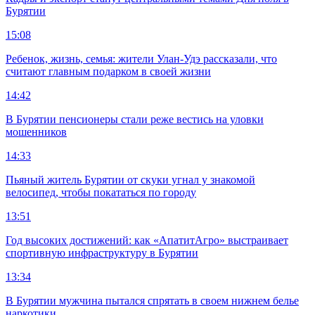
Бурятии
15:08
Ребенок, жизнь, семья: жители Улан-Удэ рассказали, что
считают главным подарком в своей жизни
14:42
В Бурятии пенсионеры стали реже вестись на уловки
мошенников
14:33
Пьяный житель Бурятии от скуки угнал у знакомой
велосипед, чтобы покататься по городу
13:51
Год высоких достижений: как «АпатитАгро» выстраивает
спортивную инфраструктуру в Бурятии
13:34
В Бурятии мужчина пытался спрятать в своем нижнем белье
наркотики