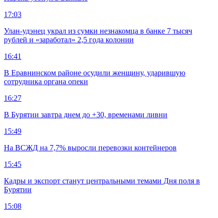
17:03
Улан-удэнец украл из сумки незнакомца в банке 7 тысяч
рублей и «заработал» 2,5 года колонии
16:41
В Еравнинском районе осудили женщину, ударившую
сотрудника органа опеки
16:27
В Бурятии завтра днем до +30, временами ливни
15:49
На ВСЖД на 7,7% выросли перевозки контейнеров
15:45
Кадры и экспорт станут центральными темами Дня поля в
Бурятии
15:08