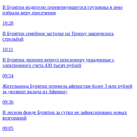
В Бурятии водителю перевернувшегося грузовика в реке
избрали меру пресечения
10:28
В Бурятии семейное застолье на Троицу закончилось
стрельбой
10:11
В Бурятии дроппер вернул пенсионеру украденные с
электронного счета 430 тысяч рублей
09:54
Жительница Бурятии перевела аферистам более 3 млн рублей
за «возврат вклада из Африки»
09:36
В лесном фонде Бурятии за сутки не зафиксировано новых
возгораний
09:05