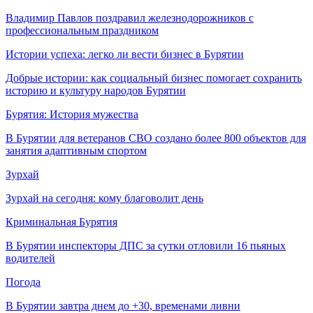
Владимир Павлов поздравил железнодорожников с
профессиональным праздником
Истории успеха: легко ли вести бизнес в Бурятии
Добрые истории: как социальный бизнес помогает сохранить
историю и культуру народов Бурятии
Бурятия: История мужества
В Бурятии для ветеранов СВО создано более 800 объектов для
занятия адаптивным спортом
Зурхай
Зурхай на сегодня: кому благоволит день
Криминальная Бурятия
В Бурятии инспекторы ДПС за сутки отловили 16 пьяных
водителей
Погода
В Бурятии завтра днем до +30, временами ливни