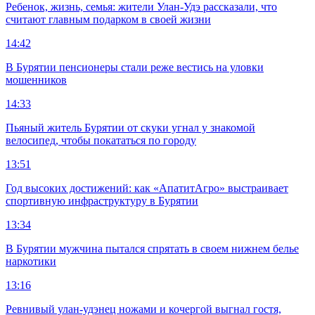
Ребенок, жизнь, семья: жители Улан-Удэ рассказали, что
считают главным подарком в своей жизни
14:42
В Бурятии пенсионеры стали реже вестись на уловки
мошенников
14:33
Пьяный житель Бурятии от скуки угнал у знакомой
велосипед, чтобы покататься по городу
13:51
Год высоких достижений: как «АпатитАгро» выстраивает
спортивную инфраструктуру в Бурятии
13:34
В Бурятии мужчина пытался спрятать в своем нижнем белье
наркотики
13:16
Ревнивый улан-удэнец ножами и кочергой выгнал гостя,