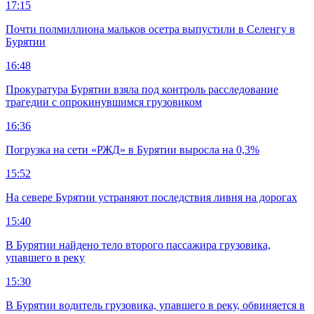
17:15
Почти полмиллиона мальков осетра выпустили в Селенгу в
Бурятии
16:48
Прокуратура Бурятии взяла под контроль расследование
трагедии с опрокинувшимся грузовиком
16:36
Погрузка на сети «РЖД» в Бурятии выросла на 0,3%
15:52
На севере Бурятии устраняют последствия ливня на дорогах
15:40
В Бурятии найдено тело второго пассажира грузовика,
упавшего в реку
15:30
В Бурятии водитель грузовика, упавшего в реку, обвиняется в