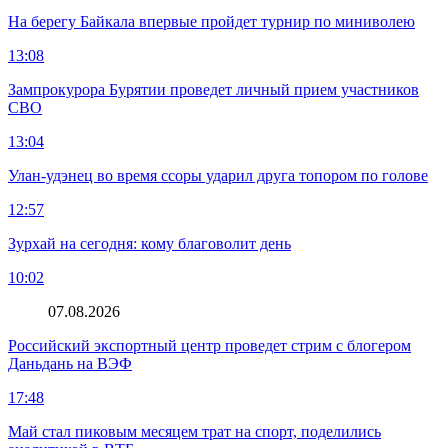
На берегу Байкала впервые пройдет турнир по миниволею
13:08
Зампрокурора Бурятии проведет личный прием участников
СВО
13:04
Улан-удэнец во время ссоры ударил друга топором по голове
12:57
Зурхай на сегодня: кому благоволит день
10:02
07.08.2026
Российский экспортный центр проведет стрим с блогером
Даньдань на ВЭФ
17:48
Май стал пиковым месяцем трат на спорт, поделились