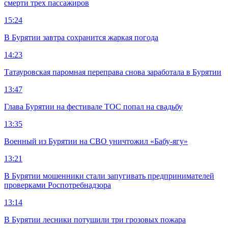
смерти трех пассажиров
15:24
В Бурятии завтра сохранится жаркая погода
14:23
Татауровская паромная переправа снова заработала в Бурятии
13:47
Глава Бурятии на фестивале ТОС попал на свадьбу
13:35
Военный из Бурятии на СВО уничтожил «Бабу-ягу»
13:21
В Бурятии мошенники стали запугивать предпринимателей
проверками Роспотребнадзора
13:14
В Бурятии лесники потушили три грозовых пожара