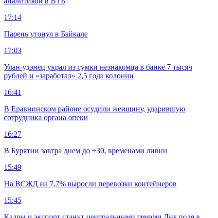
аналитикой в ВТБ
17:14
Парень утонул в Байкале
17:03
Улан-удэнец украл из сумки незнакомца в банке 7 тысяч
рублей и «заработал» 2,5 года колонии
16:41
В Еравнинском районе осудили женщину, ударившую
сотрудника органа опеки
16:27
В Бурятии завтра днем до +30, временами ливни
15:49
На ВСЖД на 7,7% выросли перевозки контейнеров
15:45
Кадры и экспорт станут центральными темами Дня поля в