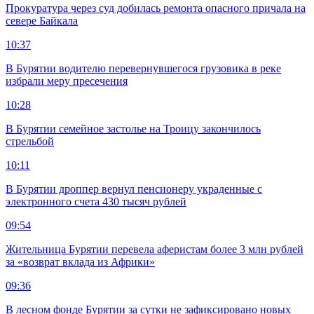
Прокуратура через суд добилась ремонта опасного причала на
севере Байкала
10:37
В Бурятии водителю перевернувшегося грузовика в реке
избрали меру пресечения
10:28
В Бурятии семейное застолье на Троицу закончилось
стрельбой
10:11
В Бурятии дроппер вернул пенсионеру украденные с
электронного счета 430 тысяч рублей
09:54
Жительница Бурятии перевела аферистам более 3 млн рублей
за «возврат вклада из Африки»
09:36
В лесном фонде Бурятии за сутки не зафиксировано новых