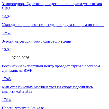
Зампрокурора Бурятии проведет личный прием участников
СВО
13:04
Улан-удэнец во время ссоры ударил друга топором по голове
12:57
Зурхай на сегодня: кому благоволит день
10:02
07.08.2026
Российский экспортный центр проведет стрим с блогером
Даньдань на ВЭФ
17:48
Май стал пиковым месяцем трат на спорт, поделились
аналитикой в ВТБ
17:14
Парень утонул в Байкале