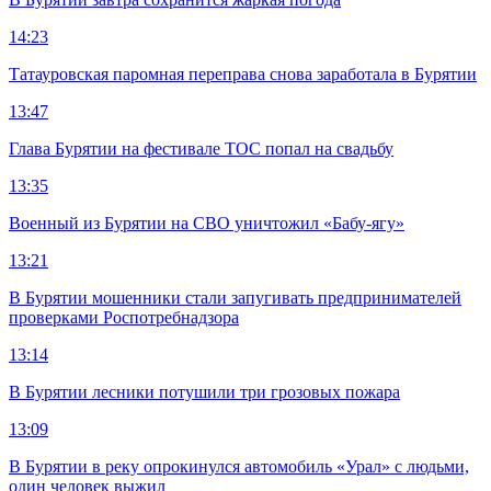
14:23
Татауровская паромная переправа снова заработала в Бурятии
13:47
Глава Бурятии на фестивале ТОС попал на свадьбу
13:35
Военный из Бурятии на СВО уничтожил «Бабу-ягу»
13:21
В Бурятии мошенники стали запугивать предпринимателей
проверками Роспотребнадзора
13:14
В Бурятии лесники потушили три грозовых пожара
13:09
В Бурятии в реку опрокинулся автомобиль «Урал» с людьми,
один человек выжил