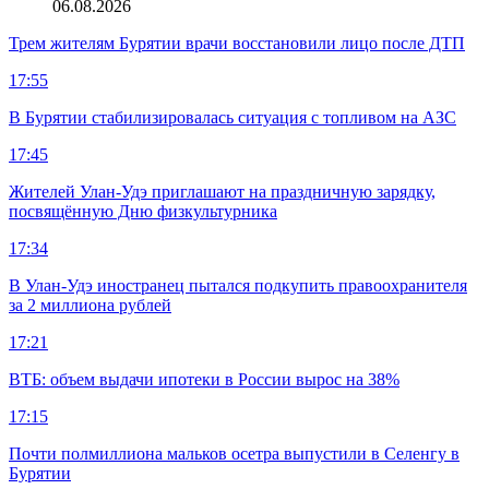
06.08.2026
Трем жителям Бурятии врачи восстановили лицо после ДТП
17:55
В Бурятии стабилизировалась ситуация с топливом на АЗС
17:45
Жителей Улан-Удэ приглашают на праздничную зарядку,
посвящённую Дню физкультурника
17:34
В Улан-Удэ иностранец пытался подкупить правоохранителя
за 2 миллиона рублей
17:21
ВТБ: объем выдачи ипотеки в России вырос на 38%
17:15
Почти полмиллиона мальков осетра выпустили в Селенгу в
Бурятии