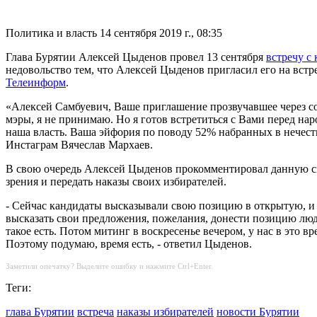
Политика и власть
14 сентября 2019 г., 08:35
Глава Бурятии Алексей Цыденов провел 13 сентября
встречу с
недовольство тем, что Алексей Цыденов пригласил его на встр
Телеинформ
.
«Алексей Самбуевич, Ваше приглашение прозвучавшее через соц
мэры, я не принимаю. Но я готов встретиться с Вами перед на
наша власть. Ваша эйфория по поводу 52% набранных в нечестн
Инстаграм Вячеслав Мархаев.
В свою очередь Алексей Цыденов прокомментировал данную сит
зрения и передать наказы своих избирателей.
- Сейчас кандидаты высказывали свою позицию в открытую, и н
высказать свои предложения, пожелания, донести позицию люде
такое есть. Потом митинг в воскресенье вечером, у нас в это 
Поэтому подумаю, время есть, - ответил Цыденов.
Заметили опечатку? Выделите ошибку и нажмите Ctrl+Enter.
Теги:
глава Бурятии
встреча
наказы избирателей
новости Бурятии