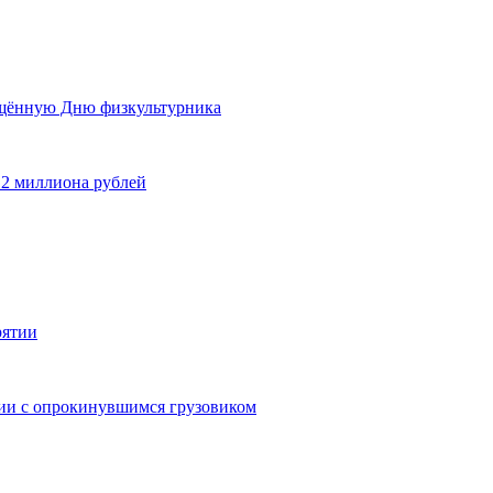
ящённую Дню физкультурника
 2 миллиона рублей
рятии
дии с опрокинувшимся грузовиком