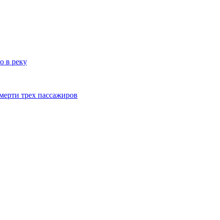
о в реку
смерти трех пассажиров