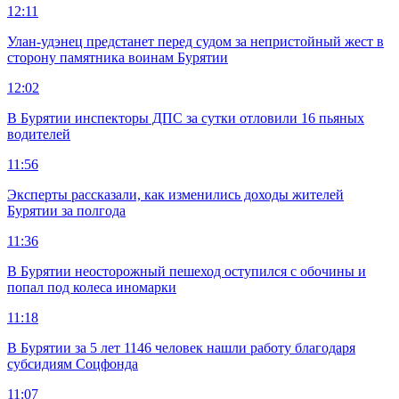
12:11
Улан-удэнец предстанет перед судом за непристойный жест в
сторону памятника воинам Бурятии
12:02
В Бурятии инспекторы ДПС за сутки отловили 16 пьяных
водителей
11:56
Эксперты рассказали, как изменились доходы жителей
Бурятии за полгода
11:36
В Бурятии неосторожный пешеход оступился с обочины и
попал под колеса иномарки
11:18
В Бурятии за 5 лет 1146 человек нашли работу благодаря
субсидиям Соцфонда
11:07