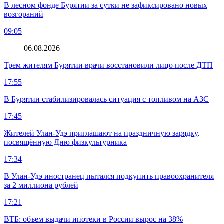
В лесном фонде Бурятии за сутки не зафиксировано новых
возгораний
09:05
06.08.2026
Трем жителям Бурятии врачи восстановили лицо после ДТП
17:55
В Бурятии стабилизировалась ситуация с топливом на АЗС
17:45
Жителей Улан-Удэ приглашают на праздничную зарядку,
посвящённую Дню физкультурника
17:34
В Улан-Удэ иностранец пытался подкупить правоохранителя
за 2 миллиона рублей
17:21
ВТБ: объем выдачи ипотеки в России вырос на 38%