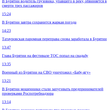
В Бурятии водитель грузовика, упавшего в реку, обвиняется в
смерти трех пассажиров
15:24
В Бурятии завтра сохранится жаркая погода
14:23
Татауровская паромная переправа снова заработала в Бурятии
13:47
Глава Бурятии на фестивале ТОС попал на свадьбу
13:35
Военный из Бурятии на СВО уничтожил «Бабу-ягу»
13:21
В Бурятии мошенники стали запугивать предпринимателей
проверками Роспотребнадзора
13:14