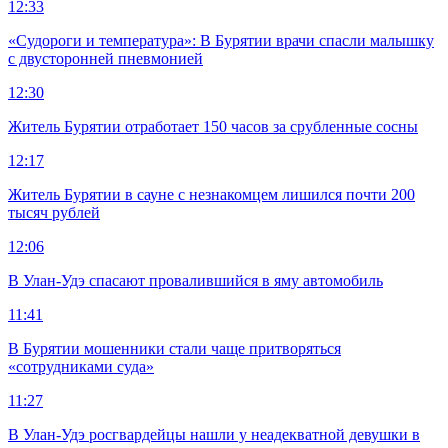
12:33
«Судороги и температура»: В Бурятии врачи спасли малышку
с двусторонней пневмонией
12:30
Житель Бурятии отработает 150 часов за срубленные сосны
12:17
Житель Бурятии в сауне с незнакомцем лишился почти 200
тысяч рублей
12:06
В Улан-Удэ спасают провалившийся в яму автомобиль
11:41
В Бурятии мошенники стали чаще притворяться
«сотрудниками суда»
11:27
В Улан-Удэ росгвардейцы нашли у неадекватной девушки в