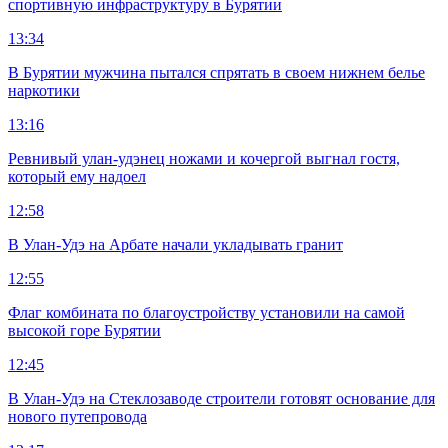
спортивную инфраструктуру в Бурятии
13:34
В Бурятии мужчина пытался спрятать в своем нижнем белье
наркотики
13:16
Ревнивый улан-удэнец ножами и кочергой выгнал гостя,
который ему надоел
12:58
В Улан-Удэ на Арбате начали укладывать гранит
12:55
Флаг комбината по благоустройству установили на самой
высокой горе Бурятии
12:45
В Улан-Удэ на Стеклозаводе строители готовят основание для
нового путепровода