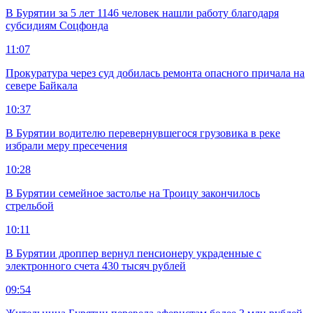
В Бурятии за 5 лет 1146 человек нашли работу благодаря
субсидиям Соцфонда
11:07
Прокуратура через суд добилась ремонта опасного причала на
севере Байкала
10:37
В Бурятии водителю перевернувшегося грузовика в реке
избрали меру пресечения
10:28
В Бурятии семейное застолье на Троицу закончилось
стрельбой
10:11
В Бурятии дроппер вернул пенсионеру украденные с
электронного счета 430 тысяч рублей
09:54