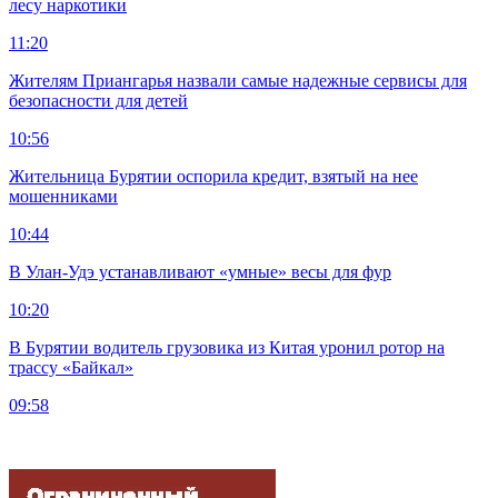
лесу наркотики
11:20
Жителям Приангарья назвали самые надежные сервисы для
безопасности для детей
10:56
Жительница Бурятии оспорила кредит, взятый на нее
мошенниками
10:44
В Улан-Удэ устанавливают «умные» весы для фур
10:20
В Бурятии водитель грузовика из Китая уронил ротор на
трассу «Байкал»
09:58