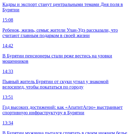
Кадры и экспорт станут центральными темами Дня поля в
Бурятии
15:08
Ребенок, жизнь, семья: жители Улан-Удэ рассказали, что
считают главным подарком в своей жизни
14:42
В Бурятии пенсионеры стали реже вестись на уловки
мошенников
14:33
Пьяный житель Бурятии от скуки угнал у знакомой
велосипед, чтобы покататься по городу
13:51
Год высоких достижений: как «АпатитАгро» выстраивает
спортивную инфраструктуру в Бурятии
13:34
В Бурятии мужчина пытался спрятать в своем нижнем белье