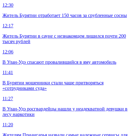
12:30
Житель Бурятии отработает 150 часов за срубленные сосны
12:17
Житель Бурятии в сауне с незнакомцем лишился почти 200
тысяч рублей
12:06
В Улан-Удэ спасают провалившийся в яму автомобиль
11:41
В Бурятии мошенники стали чаще притворяться
«сотрудниками суда»
11:27
В Улан-Удэ росгвардейцы нашли у неадекватной девушки в
лесу наркотики
11:20
Жителям Приангарья назвали самые надежные сервисы для