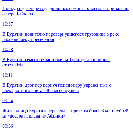
Прокуратура через суд добилась ремонта опасного причала на
севере Байкала
10:37
В Бурятии водителю перевернувшегося грузовика в реке
избрали меру пресечения
10:28
В Бурятии семейное застолье на Троицу закончилось
стрельбой
10:11
В Бурятии дроппер вернул пенсионеру украденные с
электронного счета 430 тысяч рублей
09:54
Жительница Бурятии перевела аферистам более 3 млн рублей
за «возврат вклада из Африки»
09:36