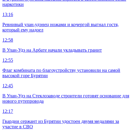
наркотики
13:16
Ревнивый улан-удэнец ножами и кочергой выгнал гостя,
который ему надоел
12:58
В Улан-Удэ на Арбате начали укладывать гранит
12:55
Флаг комбината по благоустройству установили на самой
высокой горе Бурятии
12:45
В Улан-Удэ на Стеклозаводе строители готовят основание для
нового путепровода
12:17
Гвардии сержант из Бурятии удостоен двумя медалями за
участие в СВО