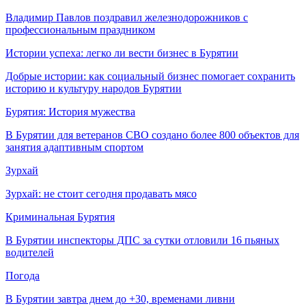
Владимир Павлов поздравил железнодорожников с
профессиональным праздником
Истории успеха: легко ли вести бизнес в Бурятии
Добрые истории: как социальный бизнес помогает сохранить
историю и культуру народов Бурятии
Бурятия: История мужества
В Бурятии для ветеранов СВО создано более 800 объектов для
занятия адаптивным спортом
Зурхай
Зурхай: не стоит сегодня продавать мясо
Криминальная Бурятия
В Бурятии инспекторы ДПС за сутки отловили 16 пьяных
водителей
Погода
В Бурятии завтра днем до +30, временами ливни