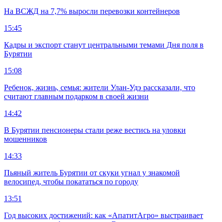
На ВСЖД на 7,7% выросли перевозки контейнеров
15:45
Кадры и экспорт станут центральными темами Дня поля в
Бурятии
15:08
Ребенок, жизнь, семья: жители Улан-Удэ рассказали, что
считают главным подарком в своей жизни
14:42
В Бурятии пенсионеры стали реже вестись на уловки
мошенников
14:33
Пьяный житель Бурятии от скуки угнал у знакомой
велосипед, чтобы покататься по городу
13:51
Год высоких достижений: как «АпатитАгро» выстраивает