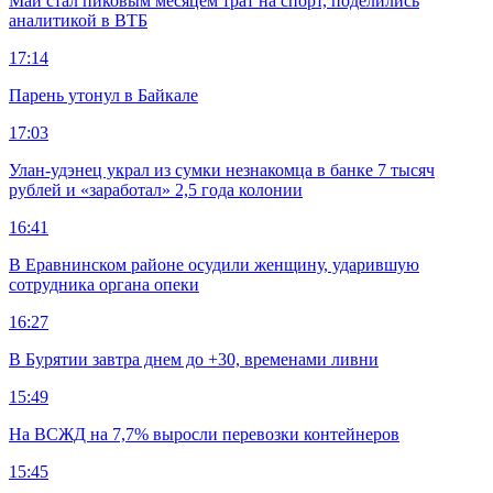
Май стал пиковым месяцем трат на спорт, поделились
аналитикой в ВТБ
17:14
Парень утонул в Байкале
17:03
Улан-удэнец украл из сумки незнакомца в банке 7 тысяч
рублей и «заработал» 2,5 года колонии
16:41
В Еравнинском районе осудили женщину, ударившую
сотрудника органа опеки
16:27
В Бурятии завтра днем до +30, временами ливни
15:49
На ВСЖД на 7,7% выросли перевозки контейнеров
15:45