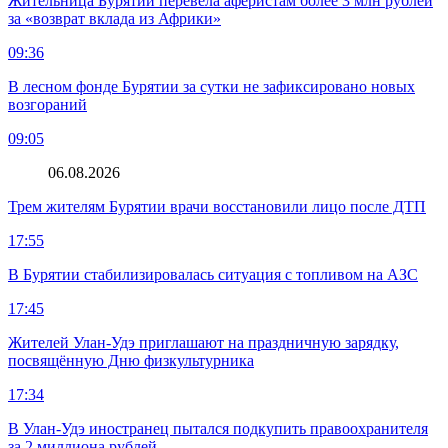
Жительница Бурятии перевела аферистам более 3 млн рублей
за «возврат вклада из Африки»
09:36
В лесном фонде Бурятии за сутки не зафиксировано новых
возгораний
09:05
06.08.2026
Трем жителям Бурятии врачи восстановили лицо после ДТП
17:55
В Бурятии стабилизировалась ситуация с топливом на АЗС
17:45
Жителей Улан-Удэ приглашают на праздничную зарядку,
посвящённую Дню физкультурника
17:34
В Улан-Удэ иностранец пытался подкупить правоохранителя
за 2 миллиона рублей