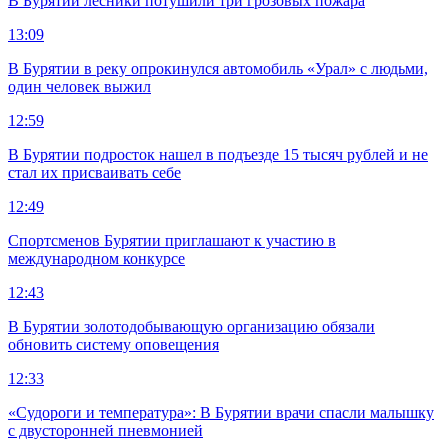
В Бурятии лесники потушили три грозовых пожара
13:09
В Бурятии в реку опрокинулся автомобиль «Урал» с людьми,
один человек выжил
12:59
В Бурятии подросток нашел в подъезде 15 тысяч рублей и не
стал их присваивать себе
12:49
Спортсменов Бурятии приглашают к участию в
международном конкурсе
12:43
В Бурятии золотодобывающую организацию обязали
обновить систему оповещения
12:33
«Судороги и температура»: В Бурятии врачи спасли малышку
с двусторонней пневмонией