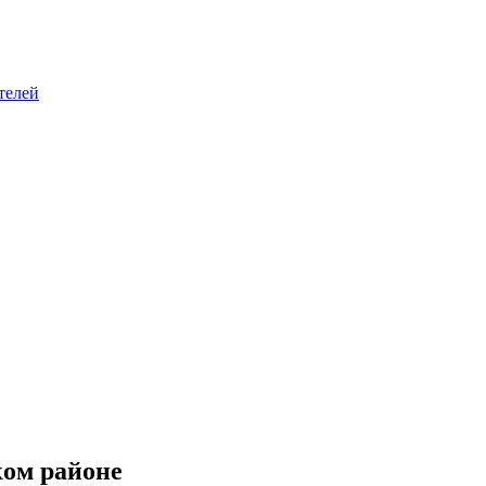
телей
ком районе