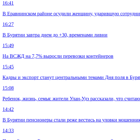
16:41
В Еравнинском районе осудили женщину, ударившую сотрудни
16:27
В Бурятии завтра днем до +30, временами ливни
15:49
На ВСЖД на 7,7% выросли перевозки контейнеров
15:45
Кадры и экспорт станут центральными темами Дня поля в Бур
15:08
Ребенок, жизнь, семья: жители Улан-Удэ рассказали, что счита
14:42
В Бурятии пенсионеры стали реже вестись на уловки мошенни
14:33