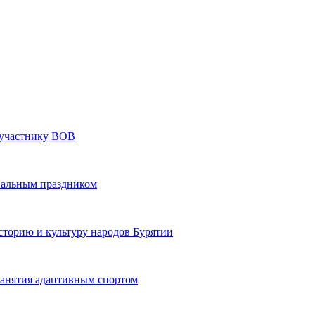
» участнику ВОВ
нальным праздником
сторию и культуру народов Бурятии
 занятия адаптивным спортом