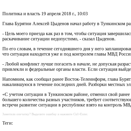
Политика и власть
19 апреля 2018 г., 10:03
Глава Бурятии Алексей Цыденов начал работу в Тункинском ра
- Цель моего приезда как раз в том, чтобы ситуация завершила
раскачивание ситуации недопустимо, - сказал Цыденов.
По его словам, в течение сегодняшнего дня у него запланиров
что ситуация находится уже и под контролем главы МВД Росси
- Любой конфликт лучше погасить в начале, не допуская разра
привлекли и федеральные органы власти. Если ситуация выйдет 
Напомним, как сообщал ранее Восток-Телеинформ, глава Буря
накалившуюся в течение последних дней. Разборки местных 
«С учетом ситуации в Тункинском районе, отменил свой ранее 
большего количества разных участников, требует соответству
встречи развитие ситуации в республике взято на контроль МВ
Заметили опечатку? Выделите ошибку и нажмите Ctrl+Enter.
Теги: