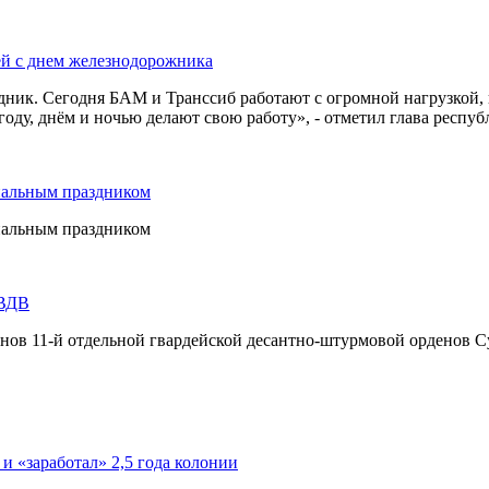
ей с днем железнодорожника
дник. Сегодня БАМ и Транссиб работают с огромной нагрузкой,
оду, днём и ночью делают свою работу», - отметил глава респуб
нальным праздником
нальным праздником
 ВДВ
инов 11-й отдельной гвардейской десантно-штурмовой орденов С
 и «заработал» 2,5 года колонии