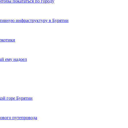
чтобы покататься по городу
ртивную инфраструктуру в Бурятии
ркотики
ый ему надоел
кой горе Бурятии
нового путепровода