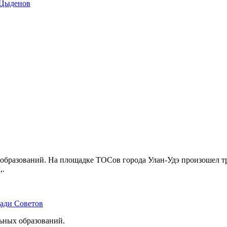
 Цыденов
бразований. На площадке ТОСов города Улан-Удэ произошел тр
,.
щади Советов
льных образований.