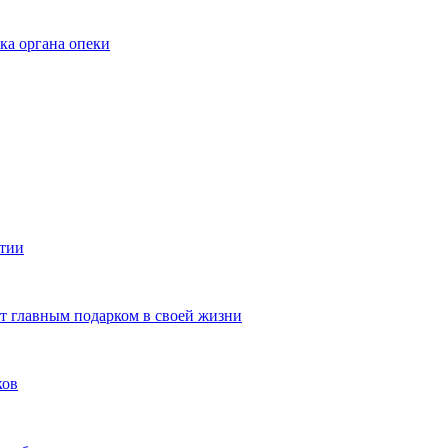
ка органа опеки
ятии
ют главным подарком в своей жизни
ков