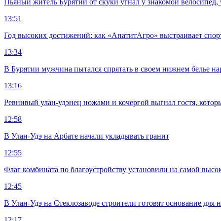
Пьяный житель Бурятии от скуки угнал у знакомой велосипед, 
13:51
Год высоких достижений: как «АпатитАгро» выстраивает спо
13:34
В Бурятии мужчина пытался спрятать в своем нижнем белье на
13:16
Ревнивый улан-удэнец ножами и кочергой выгнал гостя, котор
12:58
В Улан-Удэ на Арбате начали укладывать гранит
12:55
Флаг комбината по благоустройству установили на самой высо
12:45
В Улан-Удэ на Стеклозаводе строители готовят основание для 
12:17