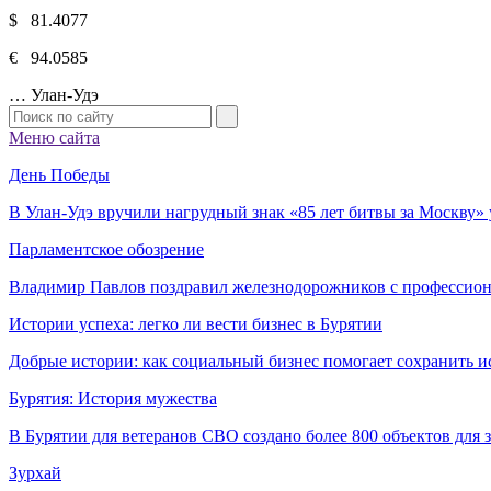
$ 81.4077
€ 94.0585
…
Улан-Удэ
Меню сайта
День Победы
В Улан-Удэ вручили нагрудный знак «85 лет битвы за Москву
Парламентское обозрение
Владимир Павлов поздравил железнодорожников с профессио
Истории успеха: легко ли вести бизнес в Бурятии
Добрые истории: как социальный бизнес помогает сохранить и
Бурятия: История мужества
В Бурятии для ветеранов СВО создано более 800 объектов для
Зурхай