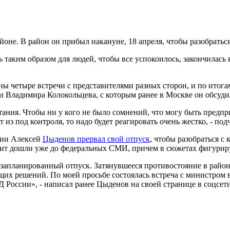
йоне. В район он прибыл накануне, 18 апреля, чтобы разобрать
сь таким образом для людей, чтобы все успокоилось, закончилась 
аны четыре встречи с представителями разных сторон, и по итог
и Владимира Колокольцева, с которым ранее в Москве он обсуди
стания. Чтобы ни у кого не было сомнений, что могу быть предп
из под контроля, то надо будет реагировать очень жестко, - под
тии Алексей
Цыденов прервал свой отпуск
, чтобы разобраться с
элит дошли уже до федеральных СМИ, причем в сюжетах фигури
запланированный отпуск. Затянувшееся противостояние в районе
ющих решений. По моей просьбе состоялась встреча с министром
Д России», - написал ранее Цыденов на своей странице в соцсети