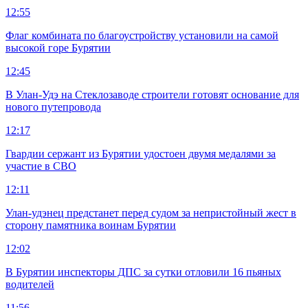
12:55
Флаг комбината по благоустройству установили на самой
высокой горе Бурятии
12:45
В Улан-Удэ на Стеклозаводе строители готовят основание для
нового путепровода
12:17
Гвардии сержант из Бурятии удостоен двумя медалями за
участие в СВО
12:11
Улан-удэнец предстанет перед судом за непристойный жест в
сторону памятника воинам Бурятии
12:02
В Бурятии инспекторы ДПС за сутки отловили 16 пьяных
водителей
11:56