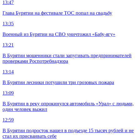
13:47
Глава Бурятии на фестивале ТОС попал на свадьбу
13:35
Военный из Бурятии на СВО уничтожил «Бабу-ягу»
13:21
В Бурятии мошенники стали запугивать предпринимателей
проверками Роспотребнадзора
13:14
В Бурятии лесники потушили три грозовых пожара
13:09
В Бурятии в реку опрокинулся автомобиль «Урал» с людьми,
один человек выжил
12:59
В Бурятии подросток нашел в подъезде 15 тысяч рублей и не
стал их присваивать себе