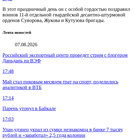
В этот праздничный день он с особой гордостью поздравил
воинов 11-й отдельной гвардейской десантно-штурмовой
орденов Суворова, Жукова и Кутузова бригады.
Лента новостей
07.08.2026
Российский экспортный центр проведет стрим с блогером
Даньдань на ВЭФ
17:48
Май стал пиковым месяцем трат на спорт, поделились
аналитикой в ВТБ
17:14
Парень утонул в Байкале
17:03
Улан-удэнец украл из сумки незнакомца в банке 7 тысяч
рублей и «заработал» 2,5 года колонии