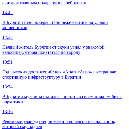
считают главным подарком в своей жизни
14:42
В Бурятии пенсионеры стали реже вестись на уловки
мошенников
14:33
Пьяный житель Бурятии от скуки угнал у знакомой
велосипед, чтобы покататься по городу
13:51
Год высоких достижений: как «АпатитАгро» выстраивает
спортивную инфраструктуру в Бурятии
13:34
В Бурятии мужчина пытался спрятать в своем нижнем белье
наркотики
13:16
Ревнивый улан-удэнец ножами и кочергой выгнал гостя,
который ему надоел