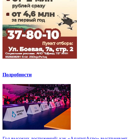
Подробности
Год высоких достижений: как «АпатитАгро» выстраивает