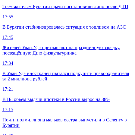
Трем жителям Бурятии врачи восстановили лицо после ДТП
17:55
В Бурятии стабилизировалась ситуация с топливом на АЗС
17:45
Жителей Улан-Удэ приглашают на праздничную зарядку,
посвящённую Дню физкультурника
17:34
В Улан-Удэ иностранец пытался подкупить правоохранителя
за 2 миллиона рублей
17:21
ВТБ: объем выдачи ипотеки в России вырос на 38%
17:15
Почти полмиллиона мальков осетра выпустили в Селенгу в
Бурятии