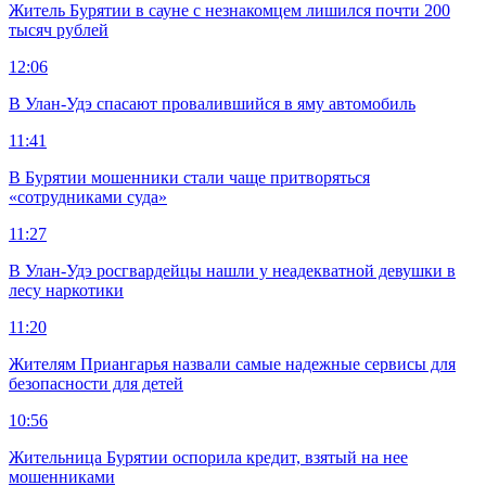
Житель Бурятии в сауне с незнакомцем лишился почти 200
тысяч рублей
12:06
В Улан-Удэ спасают провалившийся в яму автомобиль
11:41
В Бурятии мошенники стали чаще притворяться
«сотрудниками суда»
11:27
В Улан-Удэ росгвардейцы нашли у неадекватной девушки в
лесу наркотики
11:20
Жителям Приангарья назвали самые надежные сервисы для
безопасности для детей
10:56
Жительница Бурятии оспорила кредит, взятый на нее
мошенниками