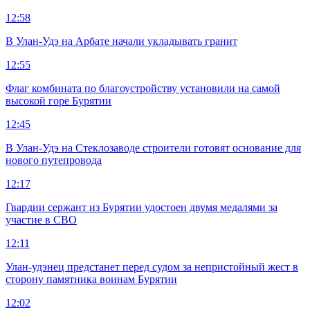
12:58
В Улан-Удэ на Арбате начали укладывать гранит
12:55
Флаг комбината по благоустройству установили на самой
высокой горе Бурятии
12:45
В Улан-Удэ на Стеклозаводе строители готовят основание для
нового путепровода
12:17
Гвардии сержант из Бурятии удостоен двумя медалями за
участие в СВО
12:11
Улан-удэнец предстанет перед судом за непристойный жест в
сторону памятника воинам Бурятии
12:02