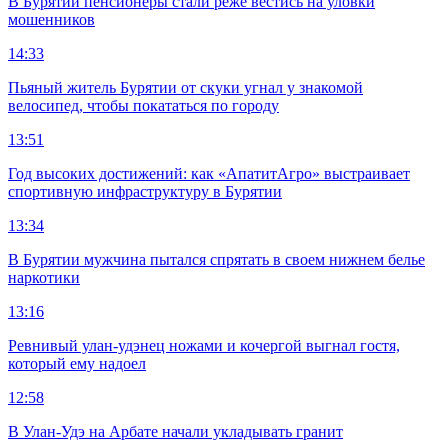
В Бурятии пенсионеры стали реже вестись на уловки
мошенников
14:33
Пьяный житель Бурятии от скуки угнал у знакомой
велосипед, чтобы покататься по городу
13:51
Год высоких достижений: как «АпатитАгро» выстраивает
спортивную инфраструктуру в Бурятии
13:34
В Бурятии мужчина пытался спрятать в своем нижнем белье
наркотики
13:16
Ревнивый улан-удэнец ножами и кочергой выгнал гостя,
который ему надоел
12:58
В Улан-Удэ на Арбате начали укладывать гранит