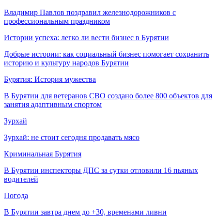
Владимир Павлов поздравил железнодорожников с
профессиональным праздником
Истории успеха: легко ли вести бизнес в Бурятии
Добрые истории: как социальный бизнес помогает сохранить
историю и культуру народов Бурятии
Бурятия: История мужества
В Бурятии для ветеранов СВО создано более 800 объектов для
занятия адаптивным спортом
Зурхай
Зурхай: не стоит сегодня продавать мясо
Криминальная Бурятия
В Бурятии инспекторы ДПС за сутки отловили 16 пьяных
водителей
Погода
В Бурятии завтра днем до +30, временами ливни