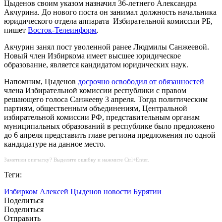
Цыденов своим указом назначил 36-летнего Александра
Акчурина. До нового поста он занимал должность начальника
юридического отдела аппарата Избирательной комиссии РБ,
пишет
Восток-Телеинформ
.
Акчурин занял пост уволенной ранее Людмилы Санжеевой.
Новый член Избиркома имеет высшее юридическое
образование, является кандидатом юридических наук.
Напомним, Цыденов
досрочно освободил от обязанностей
члена Избирательной комиссии республики с правом
решающего голоса Санжееву 3 апреля. Тогда политическим
партиям, общественным объединениям, Центральной
избирательной комиссии РФ, представительным органам
муниципальных образований в республике было предложено
до 6 апреля представить главе региона предложения по одной
кандидатуре на данное место.
Заметили опечатку? Выделите ошибку и нажмите Ctrl+Enter.
Теги:
Избирком
Алексей Цыденов
новости Бурятии
Поделиться
Поделиться
Отправить