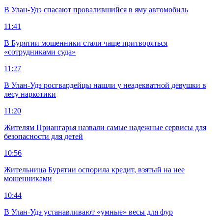
В Улан-Удэ спасают провалившийся в яму автомобиль
11:41
В Бурятии мошенники стали чаще притворяться
«сотрудниками суда»
11:27
В Улан-Удэ росгвардейцы нашли у неадекватной девушки в
лесу наркотики
11:20
Жителям Приангарья назвали самые надежные сервисы для
безопасности для детей
10:56
Жительница Бурятии оспорила кредит, взятый на нее
мошенниками
10:44
В Улан-Удэ устанавливают «умные» весы для фур