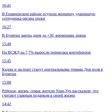
16:41
В Еравнинском районе осудили женщину, ударившую
сотрудника органа опеки
16:27
В Бурятии завтра днем до +30, временами ливни
15:49
На ВСЖД на 7,7% выросли перевозки контейнеров
15:45
Кадры и экспорт станут центральными темами Дня поля в
Бурятии
15:08
Ребенок, жизнь, семья: жители Улан-Удэ рассказали, что
считают главным подарком в своей жизни
14:42