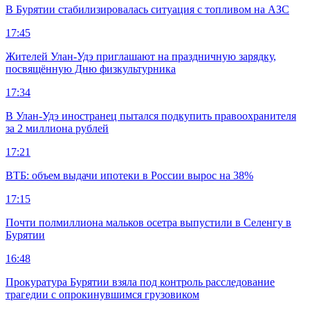
В Бурятии стабилизировалась ситуация с топливом на АЗС
17:45
Жителей Улан-Удэ приглашают на праздничную зарядку,
посвящённую Дню физкультурника
17:34
В Улан-Удэ иностранец пытался подкупить правоохранителя
за 2 миллиона рублей
17:21
ВТБ: объем выдачи ипотеки в России вырос на 38%
17:15
Почти полмиллиона мальков осетра выпустили в Селенгу в
Бурятии
16:48
Прокуратура Бурятии взяла под контроль расследование
трагедии с опрокинувшимся грузовиком