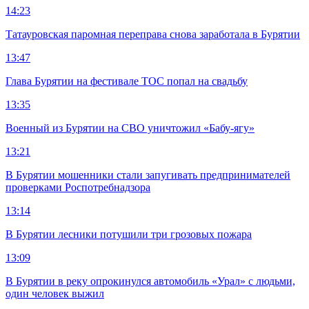
14:23
Татауровская паромная переправа снова заработала в Бурятии
13:47
Глава Бурятии на фестивале ТОС попал на свадьбу
13:35
Военный из Бурятии на СВО уничтожил «Бабу-ягу»
13:21
В Бурятии мошенники стали запугивать предпринимателей
проверками Роспотребнадзора
13:14
В Бурятии лесники потушили три грозовых пожара
13:09
В Бурятии в реку опрокинулся автомобиль «Урал» с людьми,
один человек выжил