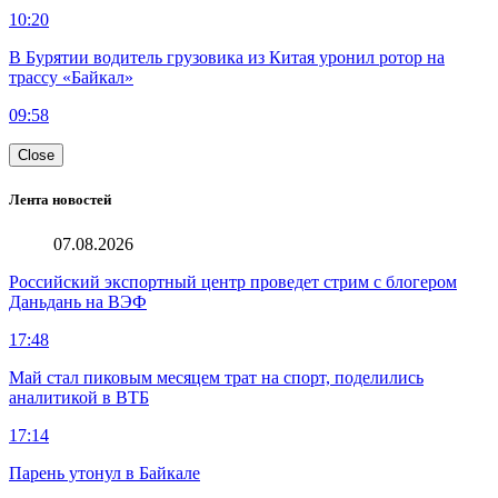
10:20
В Бурятии водитель грузовика из Китая уронил ротор на
трассу «Байкал»
09:58
Close
Лента новостей
07.08.2026
Российский экспортный центр проведет стрим с блогером
Даньдань на ВЭФ
17:48
Май стал пиковым месяцем трат на спорт, поделились
аналитикой в ВТБ
17:14
Парень утонул в Байкале