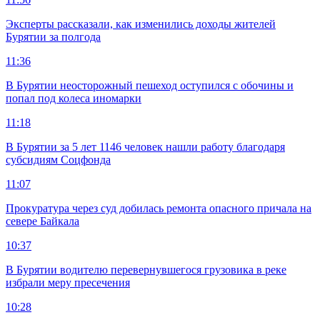
Эксперты рассказали, как изменились доходы жителей
Бурятии за полгода
11:36
В Бурятии неосторожный пешеход оступился с обочины и
попал под колеса иномарки
11:18
В Бурятии за 5 лет 1146 человек нашли работу благодаря
субсидиям Соцфонда
11:07
Прокуратура через суд добилась ремонта опасного причала на
севере Байкала
10:37
В Бурятии водителю перевернувшегося грузовика в реке
избрали меру пресечения
10:28