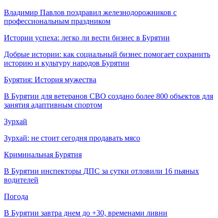
Владимир Павлов поздравил железнодорожников с
профессиональным праздником
Истории успеха: легко ли вести бизнес в Бурятии
Добрые истории: как социальный бизнес помогает сохранить
историю и культуру народов Бурятии
Бурятия: История мужества
В Бурятии для ветеранов СВО создано более 800 объектов для
занятия адаптивным спортом
Зурхай
Зурхай: не стоит сегодня продавать мясо
Криминальная Бурятия
В Бурятии инспекторы ДПС за сутки отловили 16 пьяных
водителей
Погода
В Бурятии завтра днем до +30, временами ливни