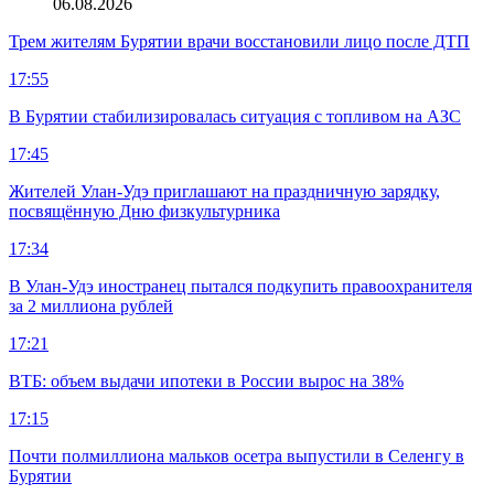
06.08.2026
Трем жителям Бурятии врачи восстановили лицо после ДТП
17:55
В Бурятии стабилизировалась ситуация с топливом на АЗС
17:45
Жителей Улан-Удэ приглашают на праздничную зарядку,
посвящённую Дню физкультурника
17:34
В Улан-Удэ иностранец пытался подкупить правоохранителя
за 2 миллиона рублей
17:21
ВТБ: объем выдачи ипотеки в России вырос на 38%
17:15
Почти полмиллиона мальков осетра выпустили в Селенгу в
Бурятии