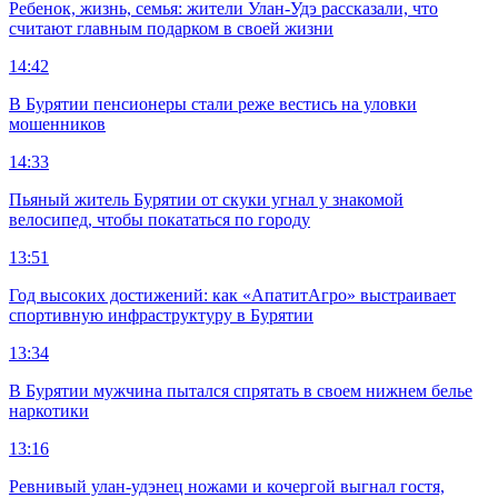
Ребенок, жизнь, семья: жители Улан-Удэ рассказали, что
считают главным подарком в своей жизни
14:42
В Бурятии пенсионеры стали реже вестись на уловки
мошенников
14:33
Пьяный житель Бурятии от скуки угнал у знакомой
велосипед, чтобы покататься по городу
13:51
Год высоких достижений: как «АпатитАгро» выстраивает
спортивную инфраструктуру в Бурятии
13:34
В Бурятии мужчина пытался спрятать в своем нижнем белье
наркотики
13:16
Ревнивый улан-удэнец ножами и кочергой выгнал гостя,