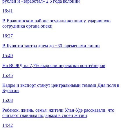
рублей и «заработал» 2,5 года колонии
16:41
В Еравнинском районе осудили женщину, ударившую
сотрудника органа опеки
16:27
В Бурятии завтра днем до +30, временами ливни
15:49
На ВСЖД на 7,7% выросли перевозки контейнеров
15:45
Кадры и экспорт станут центральными темами Дня поля в
Бурятии
15:08
Ребенок, жизнь, семья: жители Улан-Удэ рассказали, что
считают главным подарком в своей жизни
14:42