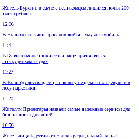
Житель Бурятии в сауне с незнакомцем лишился почти 200
тысяч рублей
12:06
В Улан-Удэ спасают провалившийся в яму автомобиль
11:41
В Бурятии мошенники стали чаще притворяться
«сотрудниками суда»
11:27
В Улан-Удэ росгвардейцы нашли у неадекватной девушки в
лесу наркотики
11:20
Жителям Приангарья назвали самые надежные сервисы для
безопасности для детей
10:56
Жительница Бурятии оспорила кредит, взятый на нее