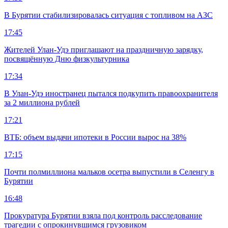
В Бурятии стабилизировалась ситуация с топливом на АЗС
17:45
Жителей Улан-Удэ приглашают на праздничную зарядку,
посвящённую Дню физкультурника
17:34
В Улан-Удэ иностранец пытался подкупить правоохранителя
за 2 миллиона рублей
17:21
ВТБ: объем выдачи ипотеки в России вырос на 38%
17:15
Почти полмиллиона мальков осетра выпустили в Селенгу в
Бурятии
16:48
Прокуратура Бурятии взяла под контроль расследование
трагедии с опрокинувшимся грузовиком