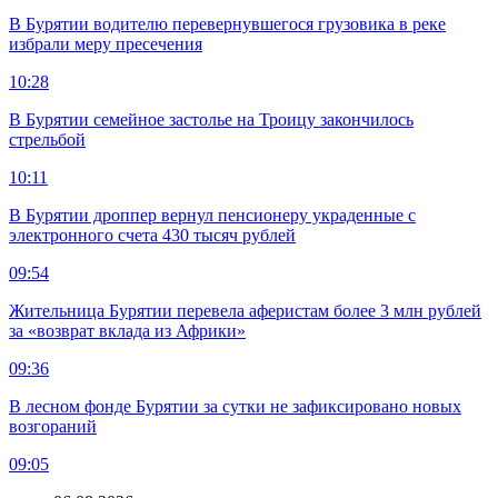
В Бурятии водителю перевернувшегося грузовика в реке
избрали меру пресечения
10:28
В Бурятии семейное застолье на Троицу закончилось
стрельбой
10:11
В Бурятии дроппер вернул пенсионеру украденные с
электронного счета 430 тысяч рублей
09:54
Жительница Бурятии перевела аферистам более 3 млн рублей
за «возврат вклада из Африки»
09:36
В лесном фонде Бурятии за сутки не зафиксировано новых
возгораний
09:05