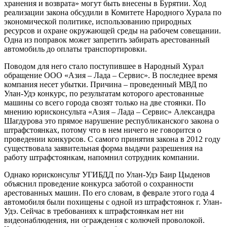
хранения и возврата» могут быть внесены в Бурятии. Ход
реализации закона обсудили в Комитете Народного Хурала по
экономической политике, использованию природных
ресурсов и охране окружающей среды на рабочем совещании.
Одна из поправок может запретить забирать арестованный
автомобиль до оплаты транспортировки.
Поводом для него стало поступившее в Народный Хурал
обращение ООО «Азия – Лада – Сервис». В последнее время
компания несет убытки. Причина – проведенный МВД по
Улан-Удэ конкурс, по результатам которого арестованные
машины со всего города свозят только на две стоянки. По
мнению юрисконсульта «Азия – Лада – Сервис» Александра
Шагдурова это прямое нарушение республиканского закона о
штрафстоянках, потому что в нем ничего не говорится о
проведении конкурсов. С самого принятия закона в 2012 году
существовала заявительная форма выдачи разрешения на
работу штрафстоянкам, напомнил сотрудник компании.
Однако юрисконсульт УГИБДД по Улан-Удэ Баир Цыденов
объяснил проведение конкурса заботой о сохранности
арестованных машин. По его словам, в феврале этого года 4
автомобиля были похищены с одной из штрафстоянок г. Улан-
Удэ. Сейчас в требованиях к штрафстоянкам нет ни
видеонаблюдения, ни ограждения с колючей проволокой.