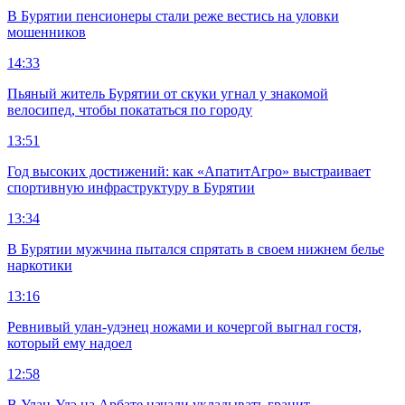
В Бурятии пенсионеры стали реже вестись на уловки
мошенников
14:33
Пьяный житель Бурятии от скуки угнал у знакомой
велосипед, чтобы покататься по городу
13:51
Год высоких достижений: как «АпатитАгро» выстраивает
спортивную инфраструктуру в Бурятии
13:34
В Бурятии мужчина пытался спрятать в своем нижнем белье
наркотики
13:16
Ревнивый улан-удэнец ножами и кочергой выгнал гостя,
который ему надоел
12:58
В Улан-Удэ на Арбате начали укладывать гранит