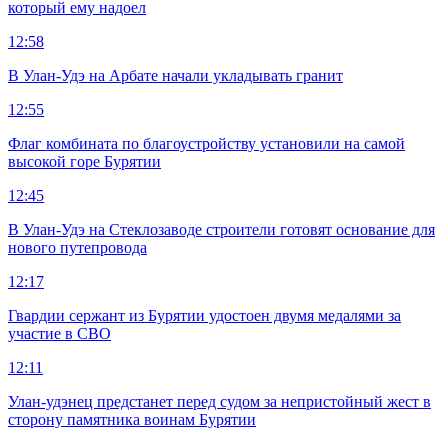
который ему надоел
12:58
В Улан-Удэ на Арбате начали укладывать гранит
12:55
Флаг комбината по благоустройству установили на самой
высокой горе Бурятии
12:45
В Улан-Удэ на Стеклозаводе строители готовят основание для
нового путепровода
12:17
Гвардии сержант из Бурятии удостоен двумя медалями за
участие в СВО
12:11
Улан-удэнец предстанет перед судом за непристойный жест в
сторону памятника воинам Бурятии