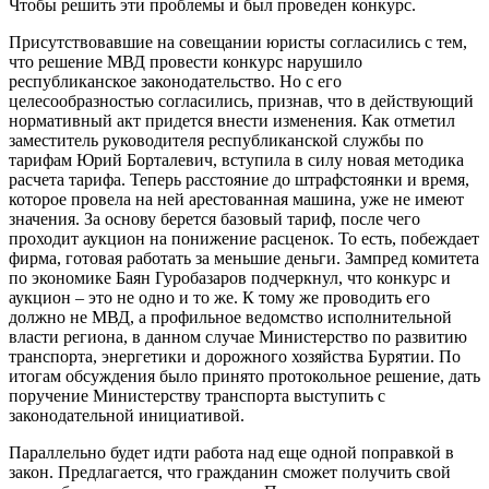
Чтобы решить эти проблемы и был проведен конкурс.
Присутствовавшие на совещании юристы согласились с тем,
что решение МВД провести конкурс нарушило
республиканское законодательство. Но с его
целесообразностью согласились, признав, что в действующий
нормативный акт придется внести изменения. Как отметил
заместитель руководителя республиканской службы по
тарифам Юрий Борталевич, вступила в силу новая методика
расчета тарифа. Теперь расстояние до штрафстоянки и время,
которое провела на ней арестованная машина, уже не имеют
значения. За основу берется базовый тариф, после чего
проходит аукцион на понижение расценок. То есть, побеждает
фирма, готовая работать за меньшие деньги. Зампред комитета
по экономике Баян Гуробазаров подчеркнул, что конкурс и
аукцион – это не одно и то же. К тому же проводить его
должно не МВД, а профильное ведомство исполнительной
власти региона, в данном случае Министерство по развитию
транспорта, энергетики и дорожного хозяйства Бурятии. По
итогам обсуждения было принято протокольное решение, дать
поручение Министерству транспорта выступить с
законодательной инициативой.
Параллельно будет идти работа над еще одной поправкой в
закон. Предлагается, что гражданин сможет получить свой