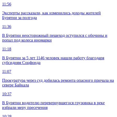
11:56
Эксперты рассказали, как изменились доходы жителей
Бурятии за полгода
11:36
В Бурятии неосторожный пешеход оступился с обочины и
попал под колеса иномарки
11:18
В Бурятии за 5 лет 1146 человек нашли работу благодаря
субсидиям Соцфонда
11:07
Прокуратура через суд добилась ремонта опасного причала на
севере Байкала
10:37
В Бурятии водителю перевернувшегося грузовика в реке
избрали меру пресечения
10:28