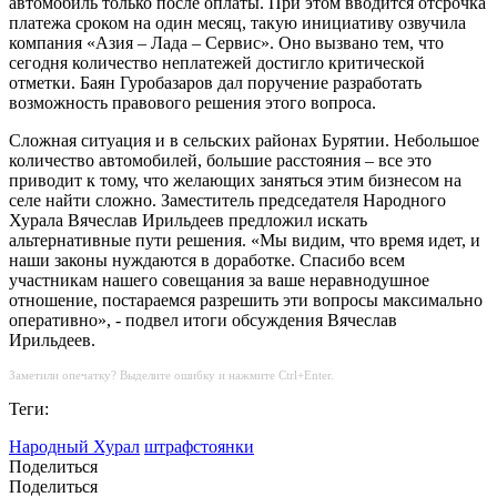
автомобиль только после оплаты. При этом вводится отсрочка
платежа сроком на один месяц, такую инициативу озвучила
компания «Азия – Лада – Сервис». Оно вызвано тем, что
сегодня количество неплатежей достигло критической
отметки. Баян Гуробазаров дал поручение разработать
возможность правового решения этого вопроса.
Сложная ситуация и в сельских районах Бурятии. Небольшое
количество автомобилей, большие расстояния – все это
приводит к тому, что желающих заняться этим бизнесом на
селе найти сложно. Заместитель председателя Народного
Хурала Вячеслав Ирильдеев предложил искать
альтернативные пути решения. «Мы видим, что время идет, и
наши законы нуждаются в доработке. Спасибо всем
участникам нашего совещания за ваше неравнодушное
отношение, постараемся разрешить эти вопросы максимально
оперативно», - подвел итоги обсуждения Вячеслав
Ирильдеев.
Заметили опечатку? Выделите ошибку и нажмите Ctrl+Enter.
Теги:
Народный Хурал
штрафстоянки
Поделиться
Поделиться