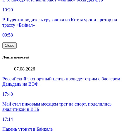
10:20
В Бурятии водитель грузовика из Китая уронил ротор на
трассу «Байкал»
09:58
Close
Лента новостей
07.08.2026
Российский экспортный центр проведет стрим с блогером
Даньдань на ВЭФ
17:48
Май стал пиковым месяцем трат на спорт, поделились
аналитикой в ВТБ
17:14
Парень утонул в Байкале