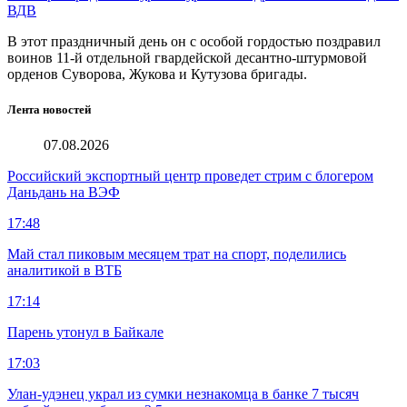
ВДВ
В этот праздничный день он с особой гордостью поздравил
воинов 11-й отдельной гвардейской десантно-штурмовой
орденов Суворова, Жукова и Кутузова бригады.
Лента новостей
07.08.2026
Российский экспортный центр проведет стрим с блогером
Даньдань на ВЭФ
17:48
Май стал пиковым месяцем трат на спорт, поделились
аналитикой в ВТБ
17:14
Парень утонул в Байкале
17:03
Улан-удэнец украл из сумки незнакомца в банке 7 тысяч