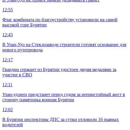
12:55
Флаг комбината по благоустройству установили на самой
высокой горе Бурятии
12:45
В Улан-Удэ на Стеклозаводе строители готовят основание для
нового путепровода
12:17
Гвардии сержант из Бурятии удостоен двумя медалями за
участие в СВО
12:11
Улан-удэнец предстанет перед судом за непристойный жест в
сторону памятника воинам Бурятии
12:02
В Бурятии инспекторы ДПС за сутки отловили 16 пьяных
водителей