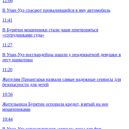
12:06
В Улан-Удэ спасают провалившийся в яму автомобиль
11:41
В Бурятии мошенники стали чаще притворяться
«сотрудниками суда»
11:27
В Улан-Удэ росгвардейцы нашли у неадекватной девушки в
лесу наркотики
11:20
Жителям Приангарья назвали самые надежные сервисы для
безопасности для детей
10:56
Жительница Бурятии оспорила кредит, взятый на нее
мошенниками
10:44
В Улан-Удэ устанавливают «умные» весы для фур