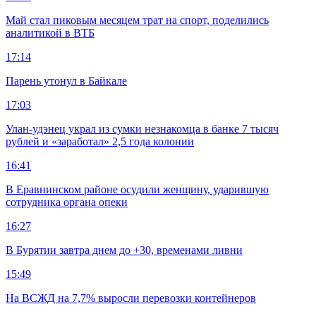
Май стал пиковым месяцем трат на спорт, поделились
аналитикой в ВТБ
17:14
Парень утонул в Байкале
17:03
Улан-удэнец украл из сумки незнакомца в банке 7 тысяч
рублей и «заработал» 2,5 года колонии
16:41
В Еравнинском районе осудили женщину, ударившую
сотрудника органа опеки
16:27
В Бурятии завтра днем до +30, временами ливни
15:49
На ВСЖД на 7,7% выросли перевозки контейнеров