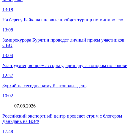
13:18
На берегу Байкала впервые пройдет турнир по миниволею
13:08
Зампрокурора Бурятии проведет личный прием участников
СВО
13:04
Улан-удэнец во время ссоры ударил друга топором по голове
12:57
Зурхай на сегодня: кому благоволит день
10:02
07.08.2026
Российский экспортный центр проведет стрим с блогером
Даньдань на ВЭФ
17:48