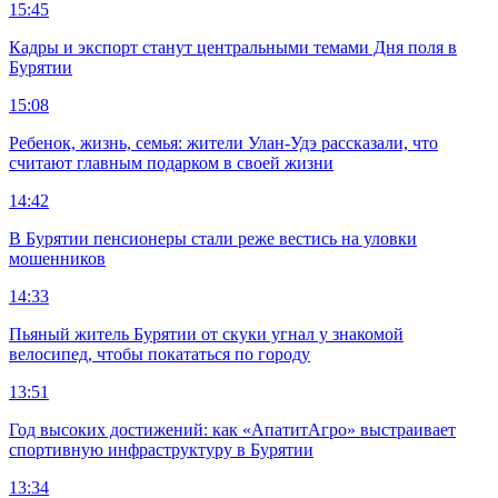
15:45
Кадры и экспорт станут центральными темами Дня поля в
Бурятии
15:08
Ребенок, жизнь, семья: жители Улан-Удэ рассказали, что
считают главным подарком в своей жизни
14:42
В Бурятии пенсионеры стали реже вестись на уловки
мошенников
14:33
Пьяный житель Бурятии от скуки угнал у знакомой
велосипед, чтобы покататься по городу
13:51
Год высоких достижений: как «АпатитАгро» выстраивает
спортивную инфраструктуру в Бурятии
13:34