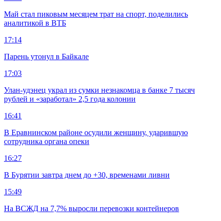
Май стал пиковым месяцем трат на спорт, поделились
аналитикой в ВТБ
17:14
Парень утонул в Байкале
17:03
Улан-удэнец украл из сумки незнакомца в банке 7 тысяч
рублей и «заработал» 2,5 года колонии
16:41
В Еравнинском районе осудили женщину, ударившую
сотрудника органа опеки
16:27
В Бурятии завтра днем до +30, временами ливни
15:49
На ВСЖД на 7,7% выросли перевозки контейнеров