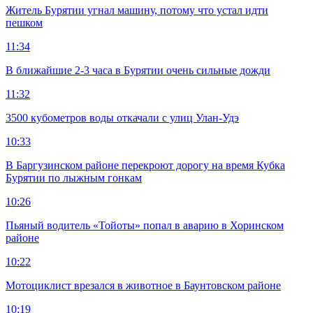
Житель Бурятии угнал машину, потому что устал идти
пешком
11:34
В ближайшие 2-3 часа в Бурятии очень сильные дожди
11:32
3500 кубометров воды откачали с улиц Улан-Удэ
10:33
В Баргузинском районе перекроют дорогу на время Кубка
Бурятии по лыжным гонкам
10:26
Пьяный водитель «Тойоты» попал в аварию в Хоринском
районе
10:22
Мотоциклист врезался в животное в Баунтовском районе
10:19