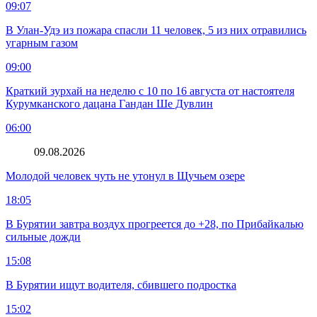
09:07
В Улан-Удэ из пожара спасли 11 человек, 5 из них отравились
угарным газом
09:00
Краткий зурхай на неделю с 10 по 16 августа от настоятеля
Курумканского дацана Гандан Ше Дувлин
06:00
09.08.2026
Молодой человек чуть не утонул в Щучьем озере
18:05
В Бурятии завтра воздух прогреется до +28, по Прибайкалью
сильные дожди
15:08
В Бурятии ищут водителя, сбившего подростка
15:02