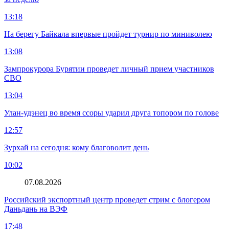
13:18
На берегу Байкала впервые пройдет турнир по миниволею
13:08
Зампрокурора Бурятии проведет личный прием участников
СВО
13:04
Улан-удэнец во время ссоры ударил друга топором по голове
12:57
Зурхай на сегодня: кому благоволит день
10:02
07.08.2026
Российский экспортный центр проведет стрим с блогером
Даньдань на ВЭФ
17:48