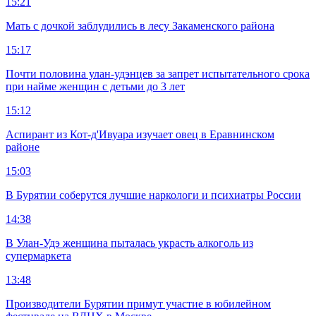
15:21
Мать с дочкой заблудились в лесу Закаменского района
15:17
Почти половина улан-удэнцев за запрет испытательного срока
при найме женщин с детьми до 3 лет
15:12
Аспирант из Кот-д'Ивуара изучает овец в Еравнинском
районе
15:03
В Бурятии соберутся лучшие наркологи и психиатры России
14:38
В Улан-Удэ женщина пыталась украсть алкоголь из
супермаркета
13:48
Производители Бурятии примут участие в юбилейном