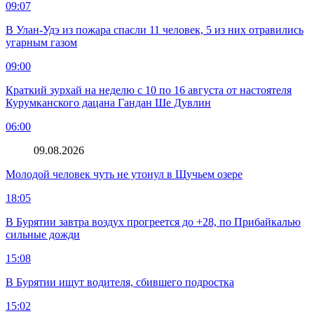
09:07
В Улан-Удэ из пожара спасли 11 человек, 5 из них отравились
угарным газом
09:00
Краткий зурхай на неделю с 10 по 16 августа от настоятеля
Курумканского дацана Гандан Ше Дувлин
06:00
09.08.2026
Молодой человек чуть не утонул в Щучьем озере
18:05
В Бурятии завтра воздух прогреется до +28, по Прибайкалью
сильные дожди
15:08
В Бурятии ищут водителя, сбившего подростка
15:02