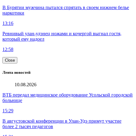
В Бурятии мужчина пытался спрятать в своем нижнем белье
наркотики
13:16
Ревнивый улан-удэнец ножами и кочергой выгнал гостя,
который ему надоел
12:58
Close
Лента новостей
10.08.2026
ВТБ передал медицинское оборудование Усольской городской
больнице
15:29
В августовской конференции в Улан-Удэ примут участие
более 2 тысяч педагогов