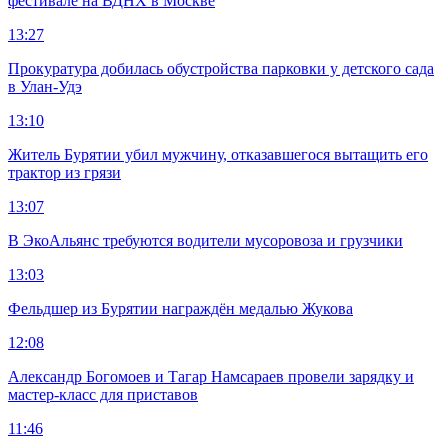
фестивале на ВДНХ в Москве
13:27
Прокуратура добилась обустройства парковки у детского сада
в Улан-Удэ
13:10
Житель Бурятии убил мужчину, отказавшегося вытащить его
трактор из грязи
13:07
В ЭкоАльянс требуются водители мусоровоза и грузчики
13:03
Фельдшер из Бурятии награждён медалью Жукова
12:08
Александр Богомоев и Тагар Намсараев провели зарядку и
мастер-класс для приставов
11:46