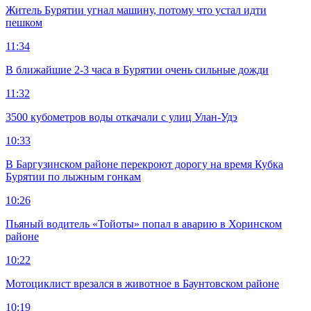
Житель Бурятии угнал машину, потому что устал идти
пешком
11:34
В ближайшие 2-3 часа в Бурятии очень сильные дожди
11:32
3500 кубометров воды откачали с улиц Улан-Удэ
10:33
В Баргузинском районе перекроют дорогу на время Кубка
Бурятии по лыжным гонкам
10:26
Пьяный водитель «Тойоты» попал в аварию в Хоринском
районе
10:22
Мотоциклист врезался в животное в Баунтовском районе
10:19