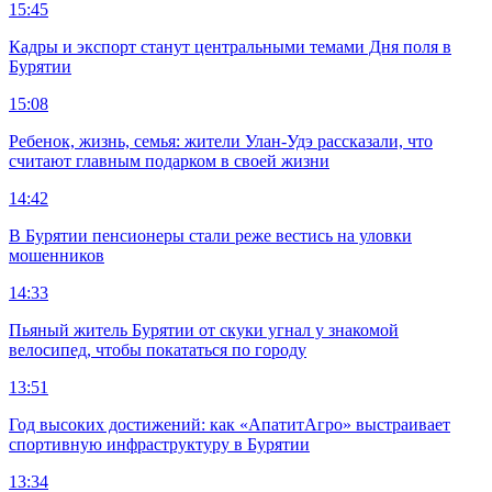
15:45
Кадры и экспорт станут центральными темами Дня поля в
Бурятии
15:08
Ребенок, жизнь, семья: жители Улан-Удэ рассказали, что
считают главным подарком в своей жизни
14:42
В Бурятии пенсионеры стали реже вестись на уловки
мошенников
14:33
Пьяный житель Бурятии от скуки угнал у знакомой
велосипед, чтобы покататься по городу
13:51
Год высоких достижений: как «АпатитАгро» выстраивает
спортивную инфраструктуру в Бурятии
13:34