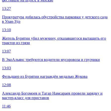
фестивале на ВДНХ в Москве
13:27
Прокуратура добилась обустройства парковки у детского сада
в Улан-Удэ
13:10
Житель Бурятии убил мужчину, отказавшегося вытащить его
трактор из грязи
13:07
В ЭкоАльянс требуются водители мусоровоза и грузчики
13:03
Фельдшер из Бурятии награждён медалью Жукова
12:08
Александр Богомоев и Тагар Намсараев провели зарядку и
мастер-класс для приставов
11:46