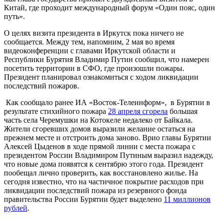
Китай, где проходит международный форум «Один пояс, один
путь».
О целях визита президента в Иркутск пока ничего не
сообщается. Между тем, напомним, 2 мая во время
видеоконференции с главами Иркутской области и
Республики Бурятия Владимир Путин сообщил, что намерен
посетить территории в СФО, где произошли пожары.
Президент планировал ознакомиться с ходом ликвидации
последствий пожаров.
Как сообщало ранее ИА «Восток-Телеинформ», в Бурятии в
результате стихийного пожара
28 апреля сгорела
большая
часть села Черемушки на Котокеле недалеко от Байкала.
Жители сгоревших домов выразили желание остаться на
прежнем месте и отстроить дома заново. Врио главы Бурятии
Алексей Цыденов в ходе прямой линии с места пожара с
президентом России Владимиром Путиным выразил надежду,
что новые дома появятся к сентябрю этого года. Президент
пообещал лично проверить, как восстановлено жилье. На
сегодня известно, что на частичное покрытие расходов при
ликвидации последствий пожара из резервного фонда
правительства России Бурятии будет выделено
11 миллионов
рублей
.