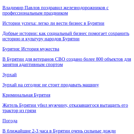
Владимир Павлов поздравил железнодорожников с
профессиональным праздником
Истории успеха: легко ли вести бизнес в Бурятии
Добрые истории: как социальный бизнес помогает сохранить
историю и культуру народов Бурятии
Бурятия: История мужества
В Бурятии для ветеранов СВО создано более 800 объектов для
занятия адаптивным спортом
Зурхай
Зурхай на сегодня: не стоит продавать машину
Криминальная Бурятия
Житель Бурятии убил мужчину, отказавшегося вытащить его
трактор из грязи
Погода
В ближайшие 2-3 часа в Бурятии очень сильные дожди