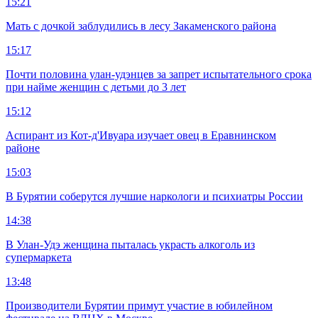
15:21
Мать с дочкой заблудились в лесу Закаменского района
15:17
Почти половина улан-удэнцев за запрет испытательного срока
при найме женщин с детьми до 3 лет
15:12
Аспирант из Кот-д'Ивуара изучает овец в Еравнинском
районе
15:03
В Бурятии соберутся лучшие наркологи и психиатры России
14:38
В Улан-Удэ женщина пыталась украсть алкоголь из
супермаркета
13:48
Производители Бурятии примут участие в юбилейном