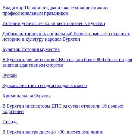
Владимир Павлов поздравил железнодорожников с
профессиональным праздником
Истории успеха: легко ли вести бизнес в Бурятии
Добрые истории: как социальный бизнес помогает сохранить
историю и культуру народов Бурятии
Бурятия: История мужества
В Бурятии для ветеранов СВО создано более 800 объектов для
занятия адаптивным спортом
Зурхай
Зурхай: не стоит сегодня продавать мясо
Криминальная Бурятия
В Бурятии инспекторы ДПС за сутки отловили 16 пьяных
водителей
Погода
В Бурятии завтра днем до +30, временами ливни