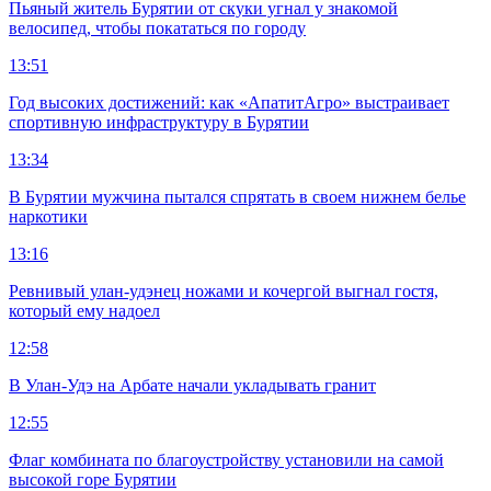
Пьяный житель Бурятии от скуки угнал у знакомой
велосипед, чтобы покататься по городу
13:51
Год высоких достижений: как «АпатитАгро» выстраивает
спортивную инфраструктуру в Бурятии
13:34
В Бурятии мужчина пытался спрятать в своем нижнем белье
наркотики
13:16
Ревнивый улан-удэнец ножами и кочергой выгнал гостя,
который ему надоел
12:58
В Улан-Удэ на Арбате начали укладывать гранит
12:55
Флаг комбината по благоустройству установили на самой
высокой горе Бурятии