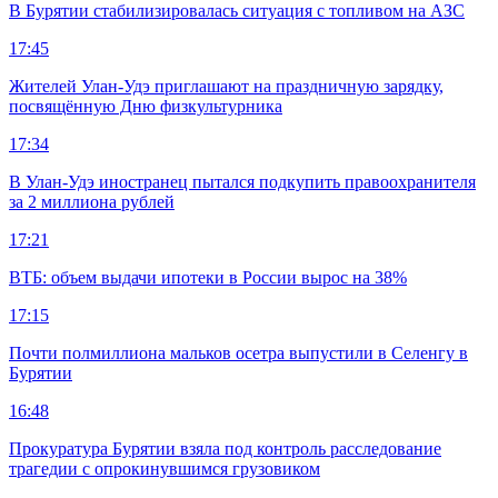
В Бурятии стабилизировалась ситуация с топливом на АЗС
17:45
Жителей Улан-Удэ приглашают на праздничную зарядку,
посвящённую Дню физкультурника
17:34
В Улан-Удэ иностранец пытался подкупить правоохранителя
за 2 миллиона рублей
17:21
ВТБ: объем выдачи ипотеки в России вырос на 38%
17:15
Почти полмиллиона мальков осетра выпустили в Селенгу в
Бурятии
16:48
Прокуратура Бурятии взяла под контроль расследование
трагедии с опрокинувшимся грузовиком