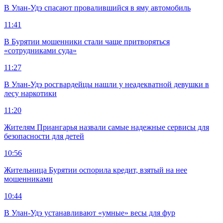
В Улан-Удэ спасают провалившийся в яму автомобиль
11:41
В Бурятии мошенники стали чаще притворяться
«сотрудниками суда»
11:27
В Улан-Удэ росгвардейцы нашли у неадекватной девушки в
лесу наркотики
11:20
Жителям Приангарья назвали самые надежные сервисы для
безопасности для детей
10:56
Жительница Бурятии оспорила кредит, взятый на нее
мошенниками
10:44
В Улан-Удэ устанавливают «умные» весы для фур