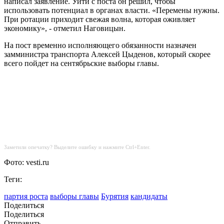
написал заявление. Уйти с поста он решил, чтобы
использовать потенциал в органах власти. «Перемены нужны.
При ротации приходит свежая волна, которая оживляет
экономику», - отметил Наговицын.
На пост временно исполняющего обязанности назначен
замминистра транспорта Алексей Цыденов, который скорее
всего пойдет на сентябрьские выборы главы.
Заметили опечатку? Выделите ошибку и нажмите Ctrl+Enter.
Фото: vesti.ru
Теги:
партия роста
выборы главы
Бурятия
кандидаты
Поделиться
Поделиться
Отправить