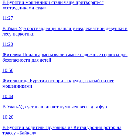
В Бурятии мошенники стали чаще притворяться
«сотрудниками суда»
11:27
В Улан-Удэ росгвардейцы нашли у неадекватной девушки в
лесу наркотики
11:20
Жителям Приангарья назвали самые надежные сервисы для
безопасности для детей
10:56
Жительница Бурятии оспорила кредит, взятый на нее
мошенниками
10:44
В Улан-Удэ устанавливают «умные» весы для фур
10:20
В Бурятии водитель грузовика из Китая уронил ротор на
трассу «Байкал»