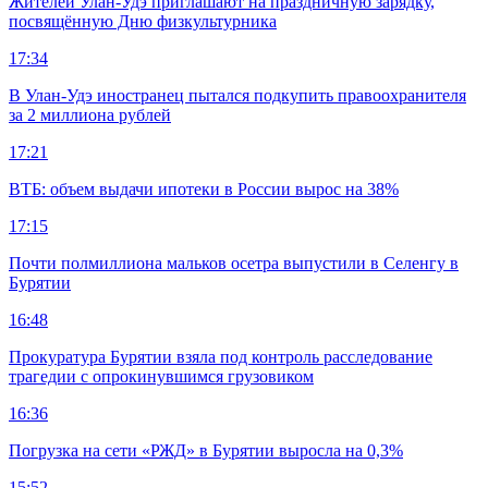
Жителей Улан-Удэ приглашают на праздничную зарядку,
посвящённую Дню физкультурника
17:34
В Улан-Удэ иностранец пытался подкупить правоохранителя
за 2 миллиона рублей
17:21
ВТБ: объем выдачи ипотеки в России вырос на 38%
17:15
Почти полмиллиона мальков осетра выпустили в Селенгу в
Бурятии
16:48
Прокуратура Бурятии взяла под контроль расследование
трагедии с опрокинувшимся грузовиком
16:36
Погрузка на сети «РЖД» в Бурятии выросла на 0,3%
15:52