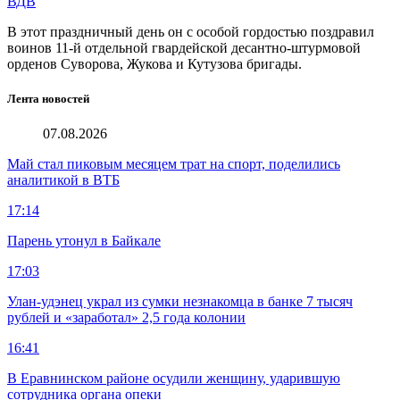
ВДВ
В этот праздничный день он с особой гордостью поздравил
воинов 11-й отдельной гвардейской десантно-штурмовой
орденов Суворова, Жукова и Кутузова бригады.
Лента новостей
07.08.2026
Май стал пиковым месяцем трат на спорт, поделились
аналитикой в ВТБ
17:14
Парень утонул в Байкале
17:03
Улан-удэнец украл из сумки незнакомца в банке 7 тысяч
рублей и «заработал» 2,5 года колонии
16:41
В Еравнинском районе осудили женщину, ударившую
сотрудника органа опеки