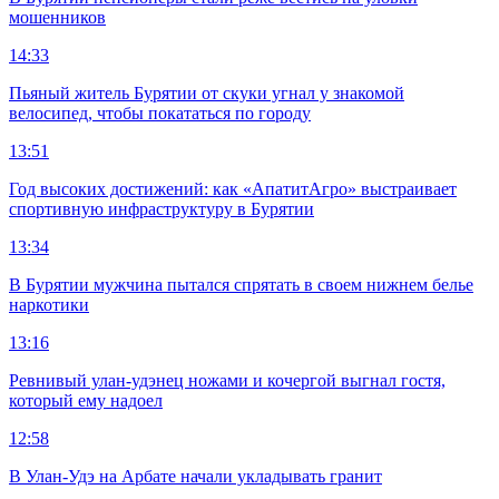
мошенников
14:33
Пьяный житель Бурятии от скуки угнал у знакомой
велосипед, чтобы покататься по городу
13:51
Год высоких достижений: как «АпатитАгро» выстраивает
спортивную инфраструктуру в Бурятии
13:34
В Бурятии мужчина пытался спрятать в своем нижнем белье
наркотики
13:16
Ревнивый улан-удэнец ножами и кочергой выгнал гостя,
который ему надоел
12:58
В Улан-Удэ на Арбате начали укладывать гранит