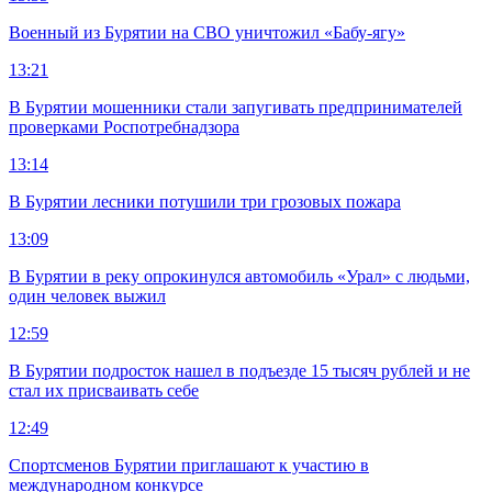
Военный из Бурятии на СВО уничтожил «Бабу-ягу»
13:21
В Бурятии мошенники стали запугивать предпринимателей
проверками Роспотребнадзора
13:14
В Бурятии лесники потушили три грозовых пожара
13:09
В Бурятии в реку опрокинулся автомобиль «Урал» с людьми,
один человек выжил
12:59
В Бурятии подросток нашел в подъезде 15 тысяч рублей и не
стал их присваивать себе
12:49
Спортсменов Бурятии приглашают к участию в
международном конкурсе