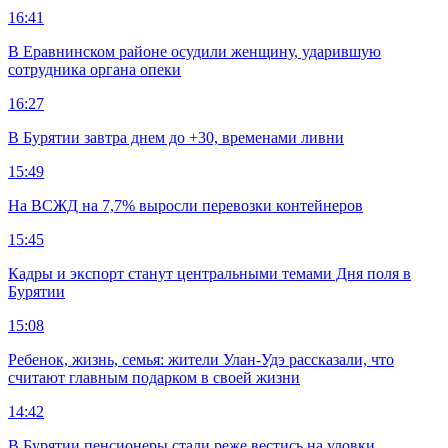
16:41
В Еравнинском районе осудили женщину, ударившую
сотрудника органа опеки
16:27
В Бурятии завтра днем до +30, временами ливни
15:49
На ВСЖД на 7,7% выросли перевозки контейнеров
15:45
Кадры и экспорт станут центральными темами Дня поля в
Бурятии
15:08
Ребенок, жизнь, семья: жители Улан-Удэ рассказали, что
считают главным подарком в своей жизни
14:42
В Бурятии пенсионеры стали реже вестись на уловки