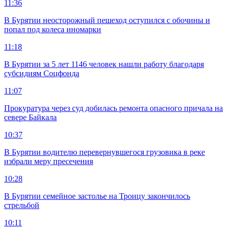
11:36
В Бурятии неосторожный пешеход оступился с обочины и
попал под колеса иномарки
11:18
В Бурятии за 5 лет 1146 человек нашли работу благодаря
субсидиям Соцфонда
11:07
Прокуратура через суд добилась ремонта опасного причала на
севере Байкала
10:37
В Бурятии водителю перевернувшегося грузовика в реке
избрали меру пресечения
10:28
В Бурятии семейное застолье на Троицу закончилось
стрельбой
10:11