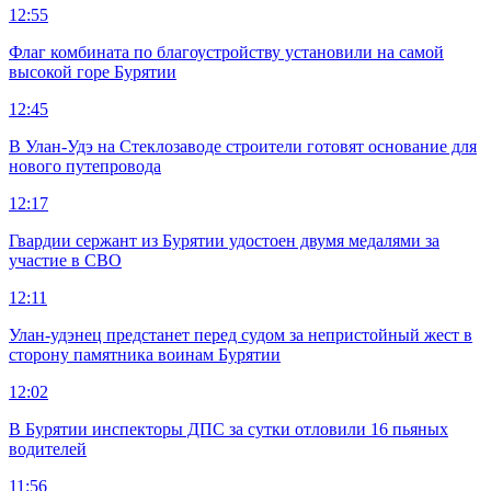
12:55
Флаг комбината по благоустройству установили на самой
высокой горе Бурятии
12:45
В Улан-Удэ на Стеклозаводе строители готовят основание для
нового путепровода
12:17
Гвардии сержант из Бурятии удостоен двумя медалями за
участие в СВО
12:11
Улан-удэнец предстанет перед судом за непристойный жест в
сторону памятника воинам Бурятии
12:02
В Бурятии инспекторы ДПС за сутки отловили 16 пьяных
водителей
11:56