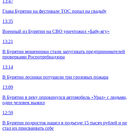
13:47
Глава Бурятии на фестивале ТОС попал на свадьбу
13:35
Военный из Бурятии на СВО уничтожил «Бабу-ягу»
13:21
В Бурятии мошенники стали запугивать предпринимателей
проверками Роспотребнадзора
13:14
В Бурятии лесники потушили три грозовых пожара
13:09
В Бурятии в реку опрокинулся автомобиль «Урал» с людьми,
один человек выжил
12:59
В Бурятии подросток нашел в подъезде 15 тысяч рублей и не
стал их присваивать себе