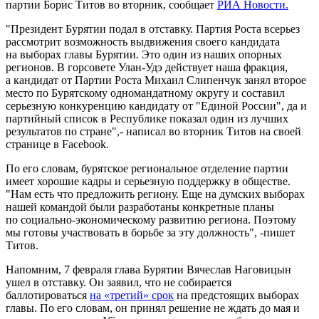
партии Борис Титов во вторник, сообщает
РИА Новости.
"Президент Бурятии подал в отставку. Партия Роста всерьез
рассмотрит возможность выдвижения своего кандидата
на выборах главы Бурятии. Это один из наших опорных
регионов. В горсовете Улан-Удэ действует наша фракция,
а кандидат от Партии Роста Михаил Слипенчук занял второе
место по Бурятскому одномандатному округу и составил
серьезную конкуренцию кандидату от "Единой России", да и
партийный список в Республике показал один из лучших
результатов по стране",- написал во вторник Титов на своей
странице в Facebook.
По его словам, бурятское региональное отделение партии
имеет хорошие кадры и серьезную поддержку в обществе.
"Нам есть что предложить региону. Еще на думских выборах
нашей командой были разработаны конкретные планы
по социально-экономическому развитию региона. Поэтому
мы готовы участвовать в борьбе за эту должность", -пишет
Титов.
Напомним, 7 февраля глава Бурятии Вячеслав Наговицын
ушел в отставку. Он заявил, что не собирается
баллотироваться
на «третий» срок
на предстоящих выборах
главы. По его словам, он принял решение не ждать до мая и