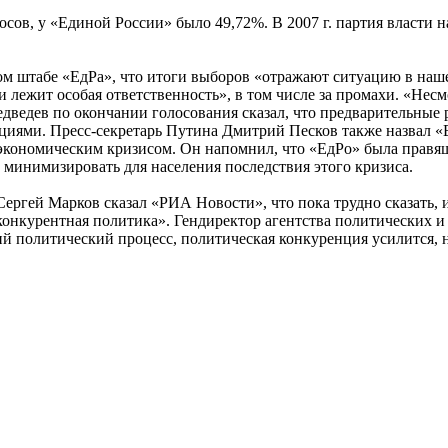
осов, у «Единой России» было 49,72%. В 2007 г. партия власт
 штабе «ЕдРа», что итоги выборов «отражают ситуацию в нашей 
 и лежит особая ответственность», в том числе за промахи. «Не
едев по окончании голосования сказал, что предварительные р
циями. Пресс-секретарь Путина Дмитрий Песков также назвал «
 экономическим кризисом. Он напомнил, что «ЕдРо» была правящ
а минимизировать для населения последствия этого кризиса.
ергей Марков сказал «РИА Новости», что пока трудно сказать, 
 конкурентная политика». Гендиректор агентства политических
й политический процесс, политическая конкуренция усилится, 