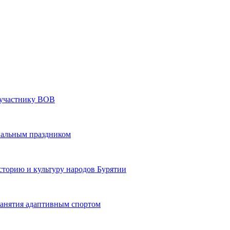
» участнику ВОВ
нальным праздником
сторию и культуру народов Бурятии
 занятия адаптивным спортом