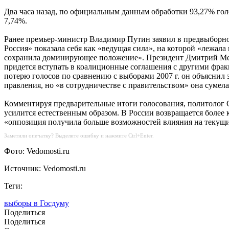
Два часа назад, по официальным данным обработки 93,27% гол
7,74%.
Ранее премьер-министр Владимир Путин заявил в предвыборном
Россия» показала себя как «ведущая сила», на которой «лежала
сохранила доминирующее положение». Президент Дмитрий Медв
придется вступать в коалиционные соглашения с другими фрак
потерю голосов по сравнению с выборами 2007 г. он объяснил
правления, но «в сотрудничестве с правительством» она сумел
Комментируя предварительные итоги голосования, политолог С
усилится естественным образом. В России возвращается более
«оппозиция получила больше возможностей влияния на текущи
Заметили опечатку? Выделите ошибку и нажмите Ctrl+Enter.
Фото: Vedomosti.ru
Источник: Vedomosti.ru
Теги:
выборы в Госдуму
Поделиться
Поделиться