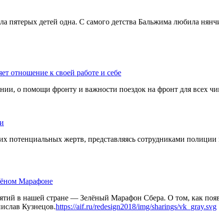
пятерых детей одна. С самого детства Бальжима любила нянчи
ет отношение к своей работе и себе
вании, о помощи фронту и важности поездок на фронт для всех ч
ьи
х потенциальных жертв, представляясь сотрудниками полиции и
лёном Марафоне
ятий в нашей стране — Зелёный Марафон Сбера. О том, как появ
нислав Кузнецов.
https://aif.ru/redesign2018/img/sharings/vk_gray.svg