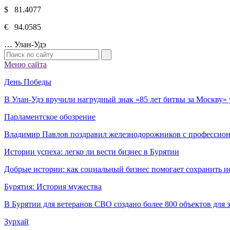
$ 81.4077
€ 94.0585
…
Улан-Удэ
Меню сайта
День Победы
В Улан-Удэ вручили нагрудный знак «85 лет битвы за Москву
Парламентское обозрение
Владимир Павлов поздравил железнодорожников с профессио
Истории успеха: легко ли вести бизнес в Бурятии
Добрые истории: как социальный бизнес помогает сохранить и
Бурятия: История мужества
В Бурятии для ветеранов СВО создано более 800 объектов для
Зурхай