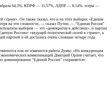
и набрала 64,3%, КПРФ — 11,57%, ЛДПР — 8,14%, эсеры —
стране». Он также сказал, что и на этих выборах «Единая
смотря на эти сложности, — сказал Путин, — “Единая Россия”
езультаты выборов — это «демократия в действии», и партии
Единую Россию» «ведущей политической силой в стране», а
ей партией и ей достались очень сложные четыре года
изменится или не изменится работа Думы: «Но конкуренция
 и экономических коммуникаций Дмитрий Орлов считает, что
но доминирование “Единой России” сохраняется».