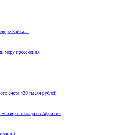
евере Байкала
ли меру пресечения
ого счета 430 тысяч рублей
а «возврат вклада из Африки»
гораний