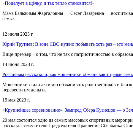
«Поцелует в щёчку, и так тепло становится!»
Мама Бальжимы Жаргаловны — Сэсэг Лазаревна — воспитывала 
семье.
12 июля 2023 г.
Юрий Трутнев: В зоне СВО нужно побывать хоть раз – это меня
Вице-премьер – о том, что не так с патриотичностью в образо
14 июня 2023 г.
Россиянам рассказали, как мошенники обманывают целые сем
Мошенники стали активно обзванивать родственников и близки
перевести им деньги.
15 мая 2023 г.
«Крупнейшее соревнование». Зампред Сбера Кузнецов — о Зе
20 мая состоится одно из самых массовых спортивных меропри
рассказал заместитель Председателя Правления Сбербанка Ста