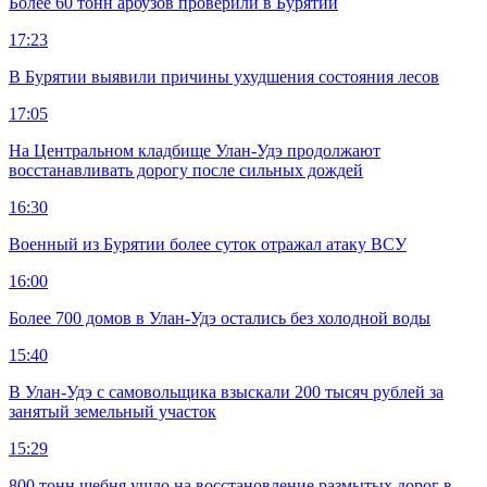
Более 60 тонн арбузов проверили в Бурятии
17:23
В Бурятии выявили причины ухудшения состояния лесов
17:05
На Центральном кладбище Улан-Удэ продолжают
восстанавливать дорогу после сильных дождей
16:30
Военный из Бурятии более суток отражал атаку ВСУ
16:00
Более 700 домов в Улан-Удэ остались без холодной воды
15:40
В Улан-Удэ с самовольщика взыскали 200 тысяч рублей за
занятый земельный участок
15:29
800 тонн щебня ушло на восстановление размытых дорог в