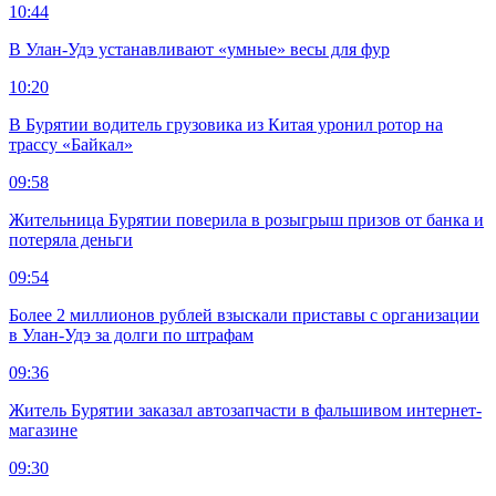
10:44
В Улан-Удэ устанавливают «умные» весы для фур
10:20
В Бурятии водитель грузовика из Китая уронил ротор на
трассу «Байкал»
09:58
Жительница Бурятии поверила в розыгрыш призов от банка и
потеряла деньги
09:54
Более 2 миллионов рублей взыскали приставы с организации
в Улан-Удэ за долги по штрафам
09:36
Житель Бурятии заказал автозапчасти в фальшивом интернет-
магазине
09:30