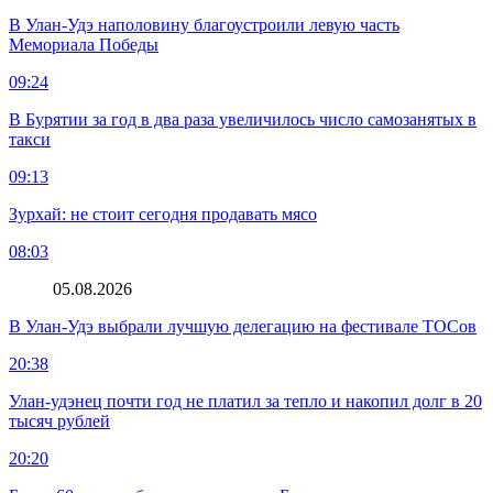
В Улан-Удэ наполовину благоустроили левую часть
Мемориала Победы
09:24
В Бурятии за год в два раза увеличилось число самозанятых в
такси
09:13
Зурхай: не стоит сегодня продавать мясо
08:03
05.08.2026
В Улан-Удэ выбрали лучшую делегацию на фестивале ТОСов
20:38
Улан-удэнец почти год не платил за тепло и накопил долг в 20
тысяч рублей
20:20