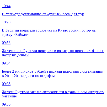
10:44
В Улан-Удэ устанавливают «умные» весы для фур
10:20
В Бурятии водитель грузовика из Китая уронил ротор на
трассу «Байкал»
09:58
Жительница Бурятии поверила в розыгрыш призов от банка и
потеряла деньги
09:54
Более 2 миллионов рублей взыскали приставы с организации
в Улан-Удэ за долги по штрафам
09:36
Житель Бурятии заказал автозапчасти в фальшивом интернет-
магазине
09:30