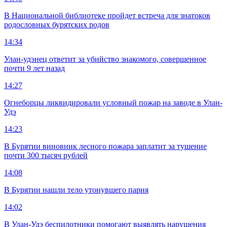
В Национальной библиотеке пройдет встреча для знатоков
родословных бурятских родов
14:34
Улан-удэнец ответит за убийство знакомого, совершенное
почти 9 лет назад
14:27
Огнеборцы ликвидировали условный пожар на заводе в Улан-
Удэ
14:23
В Бурятии виновник лесного пожара заплатит за тушение
почти 300 тысяч рублей
14:08
В Бурятии нашли тело утонувшего парня
14:02
В Улан-Удэ беспилотники помогают выявлять нарушения