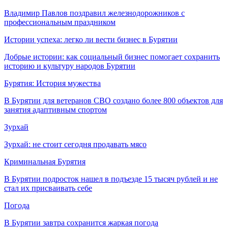
Владимир Павлов поздравил железнодорожников с
профессиональным праздником
Истории успеха: легко ли вести бизнес в Бурятии
Добрые истории: как социальный бизнес помогает сохранить
историю и культуру народов Бурятии
Бурятия: История мужества
В Бурятии для ветеранов СВО создано более 800 объектов для
занятия адаптивным спортом
Зурхай
Зурхай: не стоит сегодня продавать мясо
Криминальная Бурятия
В Бурятии подросток нашел в подъезде 15 тысяч рублей и не
стал их присваивать себе
Погода
В Бурятии завтра сохранится жаркая погода