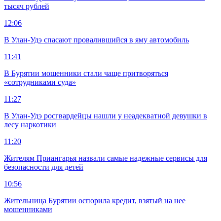
тысяч рублей
12:06
В Улан-Удэ спасают провалившийся в яму автомобиль
11:41
В Бурятии мошенники стали чаще притворяться
«сотрудниками суда»
11:27
В Улан-Удэ росгвардейцы нашли у неадекватной девушки в
лесу наркотики
11:20
Жителям Приангарья назвали самые надежные сервисы для
безопасности для детей
10:56
Жительница Бурятии оспорила кредит, взятый на нее
мошенниками