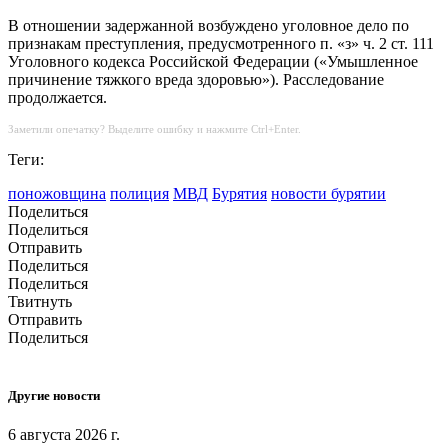
В отношении задержанной возбуждено уголовное дело по
признакам преступления, предусмотренного п. «з» ч. 2 ст. 111
Уголовного кодекса Российской Федерации («Умышленное
причинение тяжкого вреда здоровью»). Расследование
продолжается.
Заметили опечатку? Выделите ошибку и нажмите Ctrl+Enter.
Теги:
поножовщина
полиция
МВД
Бурятия
новости бурятии
Поделиться
Поделиться
Отправить
Поделиться
Поделиться
Твитнуть
Отправить
Поделиться
Другие новости
6 августа 2026 г.