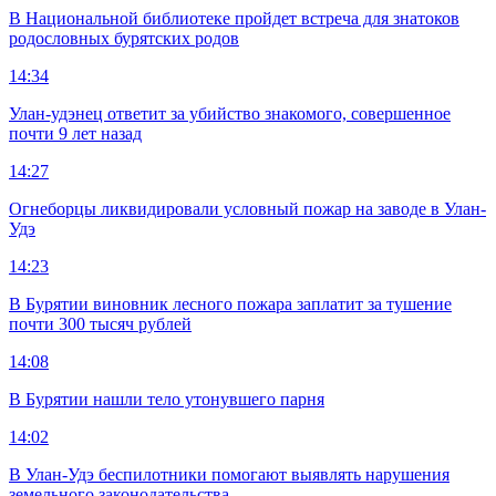
В Национальной библиотеке пройдет встреча для знатоков
родословных бурятских родов
14:34
Улан-удэнец ответит за убийство знакомого, совершенное
почти 9 лет назад
14:27
Огнеборцы ликвидировали условный пожар на заводе в Улан-
Удэ
14:23
В Бурятии виновник лесного пожара заплатит за тушение
почти 300 тысяч рублей
14:08
В Бурятии нашли тело утонувшего парня
14:02
В Улан-Удэ беспилотники помогают выявлять нарушения
земельного законодательства