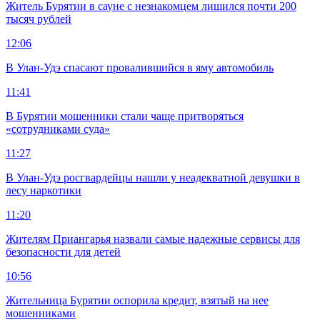
Житель Бурятии в сауне с незнакомцем лишился почти 200
тысяч рублей
12:06
В Улан-Удэ спасают провалившийся в яму автомобиль
11:41
В Бурятии мошенники стали чаще притворяться
«сотрудниками суда»
11:27
В Улан-Удэ росгвардейцы нашли у неадекватной девушки в
лесу наркотики
11:20
Жителям Приангарья назвали самые надежные сервисы для
безопасности для детей
10:56
Жительница Бурятии оспорила кредит, взятый на нее
мошенниками