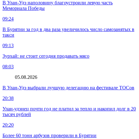
В Улан-Удэ наполовину благоустроили левую часть
Мемориала Победы
09:24
В Бурятии за год в два раза увеличилось число самозанятых в
такси
09:13
Зурхай: не стоит сегодня продавать мясо
08:03
05.08.2026
В Улан-Удэ выбрали лучшую делегацию на фестивале ТОСов
20:38
Улан-удэнец почти год не платил за тепло и накопил долг в 20
тысяч рублей
20:20
Более 60 тонн арбузов проверили в Бурятии