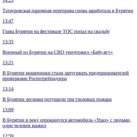
14:23
Татауровская паромная переправа снова заработала в Бурятии
13:47
Глава Бурятии на фестивале ТОС попал на свадьбу
13:35
Военный из Бурятии на СВО уничтожил «Бабу-ягу»
13:21
В Бурятии мошенники стали запугивать предпринимателей
проверками Роспотребнадзора
13:14
В Бурятии лесники потушили три грозовых пожара
13:09
В Бурятии в реку опрокинулся автомобиль «Урал» с людьми,
один человек выжил
12:59