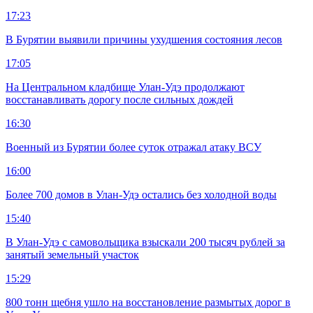
17:23
В Бурятии выявили причины ухудшения состояния лесов
17:05
На Центральном кладбище Улан-Удэ продолжают
восстанавливать дорогу после сильных дождей
16:30
Военный из Бурятии более суток отражал атаку ВСУ
16:00
Более 700 домов в Улан-Удэ остались без холодной воды
15:40
В Улан-Удэ с самовольщика взыскали 200 тысяч рублей за
занятый земельный участок
15:29
800 тонн щебня ушло на восстановление размытых дорог в