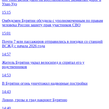
Улан-Удэ
15:15
Омбудсмен Бурятии обсудила с уполномоченным по правам
человека России защиту прав участников СВО
15:01
Почти 7 млн пассажиров отправились в поездки со станций
ВСЖД с начала 2026 года
14:57
Житель Бурятии украл велосипед и спрятал его у
родственников
14:53
В Бурятии огонь уничтожил надворные постройки
14:43
Ливни, грозы и град накроют Бурятию
14:40