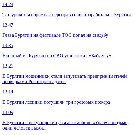
14:23
Татауровская паромная переправа снова заработала в Бурятии
13:47
Глава Бурятии на фестивале ТОС попал на свадьбу
13:35
Военный из Бурятии на СВО уничтожил «Бабу-ягу»
13:21
В Бурятии мошенники стали запугивать предпринимателей
проверками Роспотребнадзора
13:14
В Бурятии лесники потушили три грозовых пожара
13:09
В Бурятии в реку опрокинулся автомобиль «Урал» с людьми,
один человек выжил