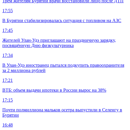
Трем жителям Бурятии врачи восстановили лицо после ДТП
17:55
В Бурятии стабилизировалась ситуация с топливом на АЗС
17:45
Жителей Улан-Удэ приглашают на праздничную зарядку,
посвящённую Дню физкультурника
17:34
В Улан-Удэ иностранец пытался подкупить правоохранителя
за 2 миллиона рублей
17:21
ВТБ: объем выдачи ипотеки в России вырос на 38%
17:15
Почти полмиллиона мальков осетра выпустили в Селенгу в
Бурятии
16:48