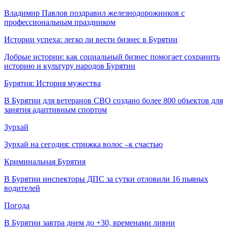
Владимир Павлов поздравил железнодорожников с
профессиональным праздником
Истории успеха: легко ли вести бизнес в Бурятии
Добрые истории: как социальный бизнес помогает сохранить
историю и культуру народов Бурятии
Бурятия: История мужества
В Бурятии для ветеранов СВО создано более 800 объектов для
занятия адаптивным спортом
Зурхай
Зурхай на сегодня: стрижка волос –к счастью
Криминальная Бурятия
В Бурятии инспекторы ДПС за сутки отловили 16 пьяных
водителей
Погода
В Бурятии завтра днем до +30, временами ливни