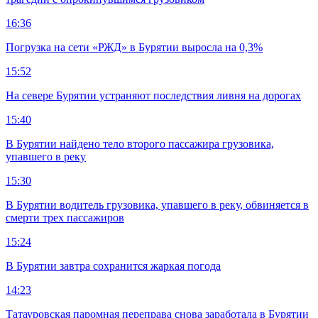
16:36
Погрузка на сети «РЖД» в Бурятии выросла на 0,3%
15:52
На севере Бурятии устраняют последствия ливня на дорогах
15:40
В Бурятии найдено тело второго пассажира грузовика,
упавшего в реку
15:30
В Бурятии водитель грузовика, упавшего в реку, обвиняется в
смерти трех пассажиров
15:24
В Бурятии завтра сохранится жаркая погода
14:23
Татауровская паромная переправа снова заработала в Бурятии