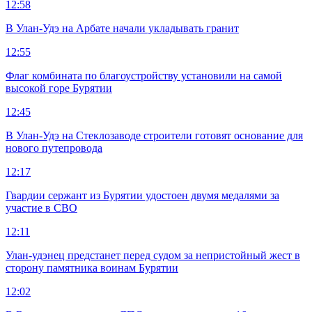
12:58
В Улан-Удэ на Арбате начали укладывать гранит
12:55
Флаг комбината по благоустройству установили на самой
высокой горе Бурятии
12:45
В Улан-Удэ на Стеклозаводе строители готовят основание для
нового путепровода
12:17
Гвардии сержант из Бурятии удостоен двумя медалями за
участие в СВО
12:11
Улан-удэнец предстанет перед судом за непристойный жест в
сторону памятника воинам Бурятии
12:02