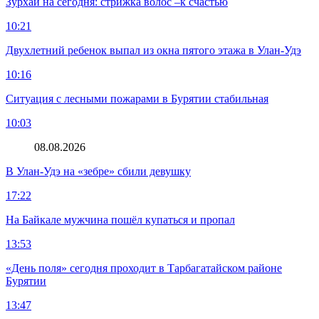
Зурхай на сегодня: стрижка волос –к счастью
10:21
Двухлетний ребенок выпал из окна пятого этажа в Улан-Удэ
10:16
Ситуация с лесными пожарами в Бурятии стабильная
10:03
08.08.2026
В Улан-Удэ на «зебре» сбили девушку
17:22
На Байкале мужчина пошёл купаться и пропал
13:53
«День поля» сегодня проходит в Тарбагатайском районе
Бурятии
13:47