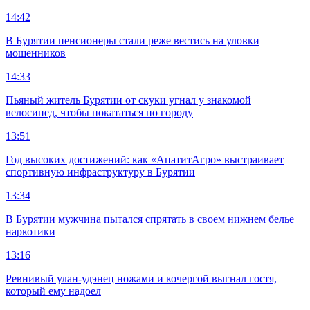
14:42
В Бурятии пенсионеры стали реже вестись на уловки
мошенников
14:33
Пьяный житель Бурятии от скуки угнал у знакомой
велосипед, чтобы покататься по городу
13:51
Год высоких достижений: как «АпатитАгро» выстраивает
спортивную инфраструктуру в Бурятии
13:34
В Бурятии мужчина пытался спрятать в своем нижнем белье
наркотики
13:16
Ревнивый улан-удэнец ножами и кочергой выгнал гостя,
который ему надоел