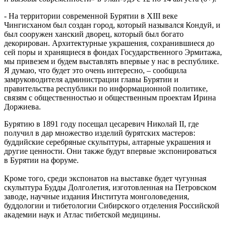
- На территории современной Бурятии в XIII веке
Чингисханом был создан город, который назывался Кондуй, и
был сооружен ханский дворец, который был богато
декорирован. Архитектурные украшения, сохранившиеся до
сей поры и хранящиеся в фондах Государственного Эрмитажа,
мы привезем и будем выставлять впервые у нас в республике.
Я думаю, что будет это очень интересно, – сообщила
замруководителя администрации главы Бурятии и
правительства республики по информационной политике,
связям с общественностью и общественным проектам Ирина
Доржиева.
Бурятию в 1891 году посещал цесаревич Николай II, где
получил в дар множество изделий бурятских мастеров:
буддийские серебряные скульптуры, алтарные украшения и
другие ценности. Они также будут впервые экспонироваться
в Бурятии на форуме.
Кроме того, среди экспонатов на выставке будет чугунная
скульптура Будды Долголетия, изготовленная на Петровском
заводе, научные издания Института монголоведения,
буддологии и тибетологии Сибирского отделения Российской
академии наук и Атлас тибетской медицины.