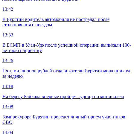
13:42
В Бурятии водитель автомобиля не пострадал после
столкновения с поездом
13:33
В БСМП в Улан-Удэ после успешной операции выписали 100-
летнюю пациентку
13:26
Пять миллионов рублей отдали жители Бурятии мошенникам
за неделю
13:18
На берегу Байкала впервые пройдет турнир по миниволею
13:08
Зампрокурора Бурятии проведет личный прием участников
СВО
13:04