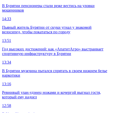
В Бурятии пенсионеры стали реже вестись на уловки
мошенников
14:33
Пьяный житель Бурятии от скуки угнал у знакомой
велосипед, чтобы покататься по городу
13:51
Год высоких достижений: как «АпатитАгро» выстраивает
спортивную инфраструктуру в Бурятии
13:34
В Бурятии мужчина пытался спрятать в своем нижнем белье
наркотики
13:16
Ревнивый улан-удэнец ножами и кочергой выгнал гостя,
который ему надоел
12:58