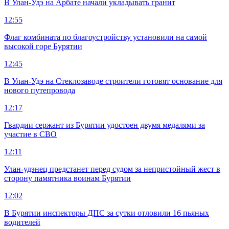
В Улан-Удэ на Арбате начали укладывать гранит
12:55
Флаг комбината по благоустройству установили на самой
высокой горе Бурятии
12:45
В Улан-Удэ на Стеклозаводе строители готовят основание для
нового путепровода
12:17
Гвардии сержант из Бурятии удостоен двумя медалями за
участие в СВО
12:11
Улан-удэнец предстанет перед судом за непристойный жест в
сторону памятника воинам Бурятии
12:02
В Бурятии инспекторы ДПС за сутки отловили 16 пьяных
водителей