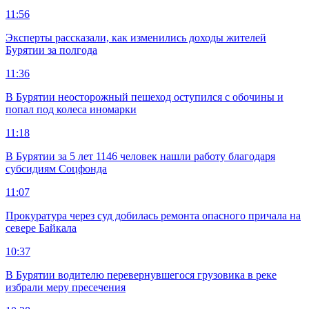
11:56
Эксперты рассказали, как изменились доходы жителей
Бурятии за полгода
11:36
В Бурятии неосторожный пешеход оступился с обочины и
попал под колеса иномарки
11:18
В Бурятии за 5 лет 1146 человек нашли работу благодаря
субсидиям Соцфонда
11:07
Прокуратура через суд добилась ремонта опасного причала на
севере Байкала
10:37
В Бурятии водителю перевернувшегося грузовика в реке
избрали меру пресечения