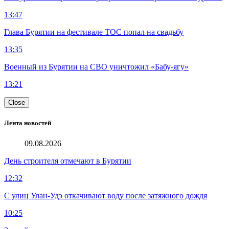
13:47
Глава Бурятии на фестивале ТОС попал на свадьбу
13:35
Военный из Бурятии на СВО уничтожил «Бабу-ягу»
13:21
Close
Лента новостей
09.08.2026
День строителя отмечают в Бурятии
12:32
С улиц Улан-Удэ откачивают воду после затяжного дождя
10:25