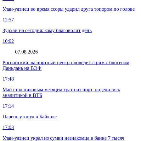
Улан-удэнец во время ссоры ударил друга топором по голове
12:57
Зурхай на сегодня: кому благоволит день
10:02
07.08.2026
Российский экспортный центр проведет стрим с блогером
Даньдань на ВЭФ
17:48
Май стал пиковым месяцем трат на спорт, поделились
аналитикой в ВТБ
17:14
Парень утонул в Байкале
17:03
Улан-удэнец украл из сумки незнакомца в банке 7 тысяч