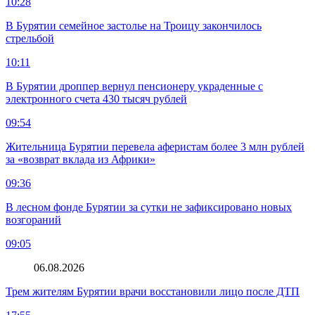
10:28
В Бурятии семейное застолье на Троицу закончилось
стрельбой
10:11
В Бурятии дроппер вернул пенсионеру украденные с
электронного счета 430 тысяч рублей
09:54
Жительница Бурятии перевела аферистам более 3 млн рублей
за «возврат вклада из Африки»
09:36
В лесном фонде Бурятии за сутки не зафиксировано новых
возгораний
09:05
06.08.2026
Трем жителям Бурятии врачи восстановили лицо после ДТП