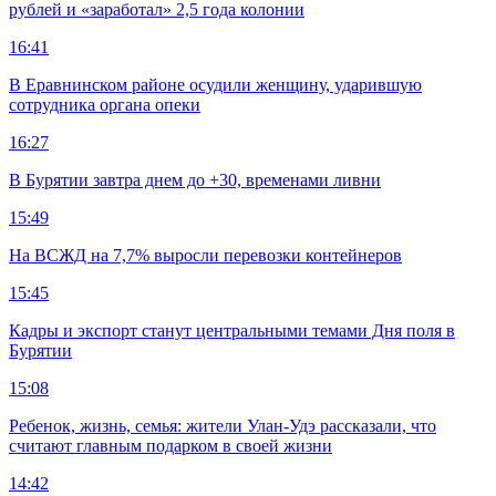
рублей и «заработал» 2,5 года колонии
16:41
В Еравнинском районе осудили женщину, ударившую
сотрудника органа опеки
16:27
В Бурятии завтра днем до +30, временами ливни
15:49
На ВСЖД на 7,7% выросли перевозки контейнеров
15:45
Кадры и экспорт станут центральными темами Дня поля в
Бурятии
15:08
Ребенок, жизнь, семья: жители Улан-Удэ рассказали, что
считают главным подарком в своей жизни
14:42