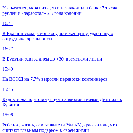
Улан-удэнец украл из сумки незнакомца в банке 7 тысяч
рублей и «заработал» 2,5 года колонии
16:41
В Еравнинском районе осудили женщину, ударившую
сотрудника органа опеки
16:27
В Бурятии завтра днем до +30, временами ливни
15:49
На ВСЖД на 7,7% выросли перевозки контейнеров
15:45
Кадры и экспорт станут центральными темами Дня поля в
Бурятии
15:08
Ребенок, жизнь, семья: жители Улан-Удэ рассказали, что
считают главным подарком в своей жизни