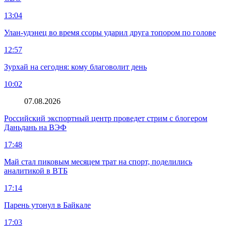
13:04
Улан-удэнец во время ссоры ударил друга топором по голове
12:57
Зурхай на сегодня: кому благоволит день
10:02
07.08.2026
Российский экспортный центр проведет стрим с блогером
Даньдань на ВЭФ
17:48
Май стал пиковым месяцем трат на спорт, поделились
аналитикой в ВТБ
17:14
Парень утонул в Байкале
17:03