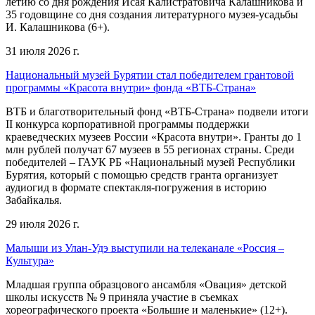
летию со дня рождения Исая Калистратовича Калашникова и
35 годовщине со дня создания литературного музея-усадьбы
И. Калашникова (6+).
31 июля 2026 г.
Национальный музей Бурятии стал победителем грантовой
программы «Красота внутри» фонда «ВТБ-Страна»
ВТБ и благотворительный фонд «ВТБ-Страна» подвели итоги
II конкурса корпоративной программы поддержки
краеведческих музеев России «Красота внутри». Гранты до 1
млн рублей получат 67 музеев в 55 регионах страны. Среди
победителей – ГАУК РБ «Национальный музей Республики
Бурятия, который с помощью средств гранта организует
аудиогид в формате спектакля-погружения в историю
Забайкалья.
29 июля 2026 г.
Малыши из Улан-Удэ выступили на телеканале «Россия –
Культура»
Младшая группа образцового ансамбля «Овация» детской
школы искусств № 9 приняла участие в съемках
хореографического проекта «Большие и маленькие» (12+).