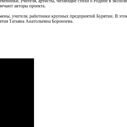
венники, учителя, артисты, читающие стихи о Родине в экспоз
мечают авторы проекта.
мены, учителя, работники крупных предприятий Бурятии. В это
ятия Татьяна Анатольевна Бороноева.