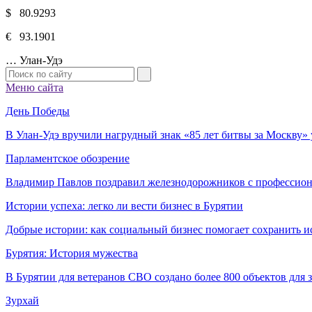
$ 80.9293
€ 93.1901
…
Улан-Удэ
Меню сайта
День Победы
В Улан-Удэ вручили нагрудный знак «85 лет битвы за Москву
Парламентское обозрение
Владимир Павлов поздравил железнодорожников с профессио
Истории успеха: легко ли вести бизнес в Бурятии
Добрые истории: как социальный бизнес помогает сохранить и
Бурятия: История мужества
В Бурятии для ветеранов СВО создано более 800 объектов для
Зурхай