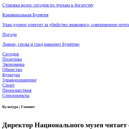
Стрижка волос сегодня по зурхаю к богатству
Криминальная Бурятия
Улан-удэнец ответит за убийство знакомого, совершенное почти
Погода
Ливни, грозы и град накроют Бурятию
Сегодня
Политика
Экономика
Общество
Культура
Здравоохранение
Спорт
Происшествия
Спецпроекты
Культура
|
Главное
Директор Национального музея читает 