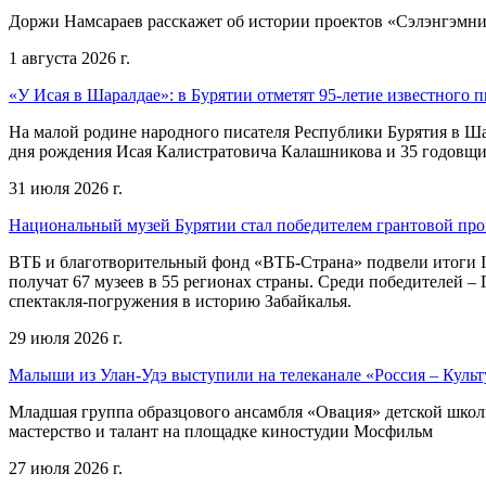
Доржи Намсараев расскажет об истории проектов «Сэлэнгэмни»,
1 августа 2026 г.
«У Исая в Шаралдае»: в Бурятии отметят 95-летие известного п
На малой родине народного писателя Республики Бурятия в Ша
дня рождения Исая Калистратовича Калашникова и 35 годовщин
31 июля 2026 г.
Национальный музей Бурятии стал победителем грантовой пр
ВТБ и благотворительный фонд «ВТБ-Страна» подвели итоги I
получат 67 музеев в 55 регионах страны. Среди победителей 
спектакля-погружения в историю Забайкалья.
29 июля 2026 г.
Малыши из Улан-Удэ выступили на телеканале «Россия – Культ
Младшая группа образцового ансамбля «Овация» детской школы 
мастерство и талант на площадке киностудии Мосфильм
27 июля 2026 г.