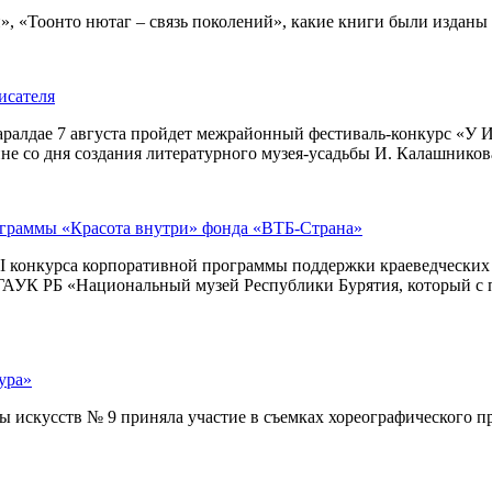
 «Тоонто нютаг – связь поколений», какие книги были изданы за
исателя
ралдае 7 августа пройдет межрайонный фестиваль-конкурс «У И
е со дня создания литературного музея-усадьбы И. Калашникова
ограммы «Красота внутри» фонда «ВТБ-Страна»
I конкурса корпоративной программы поддержки краеведческих м
– ГАУК РБ «Национальный музей Республики Бурятия, который с 
ура»
искусств № 9 приняла участие в съемках хореографического про