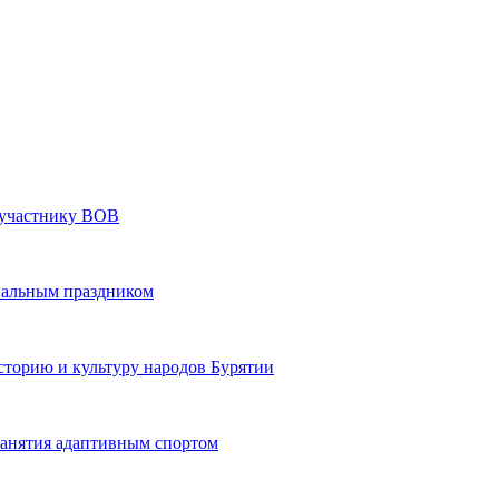
» участнику ВОВ
нальным праздником
сторию и культуру народов Бурятии
 занятия адаптивным спортом