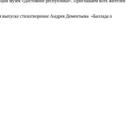
иции музея «Достояние республики». Приглашаем всех жителей
м выпуске стихотворение Андрея Дементьева «Баллада о