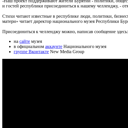
-Наш проект поддерживают жители Бурятии - политики, общест
и гостей республики присоединиться к нашему челленджу, - от
Стихи читают известные в республике люди, политики, бизнес
матери» читает директор национального музея Республики Бур
Присоединиться к челленджу можно, написав сообщение здесь:
на
сайте
музея
в официальном
аккаунте
Национального музея
группе Вконтакте
New Media Group