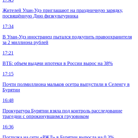
Жителей Улан-Удэ приглашают на праздничную зарядку,
посвящённую Дню физкультурника
17:34
В Улан-Удэ иностранец пытался подкупить правоохранителя
за 2 миллиона рублей
17:21
ВТБ: объем выдачи ипотеки в России вырос на 38%
17:15
Почти полмиллиона мальков осетра выпустили в Селенгу в
Бурятии
16:48
Прокуратура Бурятии взяла под контроль расследование
трагедии с опрокинувшимся грузовиком
16:36
Погрузка на сети «РЖД» в Бурятии выросла на 0,3%