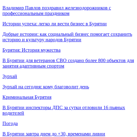
Владимир Павлов поздравил железнодорожников с
профессиональным праздником
Истории успеха: легко ли вести бизнес в Бурятии
Добрые истории: как социальный бизнес помогает сохранить
историю и культуру народов Бурятии
Бурятия: История мужества
В Бурятии для ветеранов СВО создано более 800 объектов для
занятия адаптивным спортом
Зурхай
Зурхай на сегодня: кому благоволит день
Криминальная Бурятия
В Бурятии инспекторы ДПС за сутки отловили 16 пьяных
водителей
Погода
В Бурятии завтра днем до +30, временами ливни