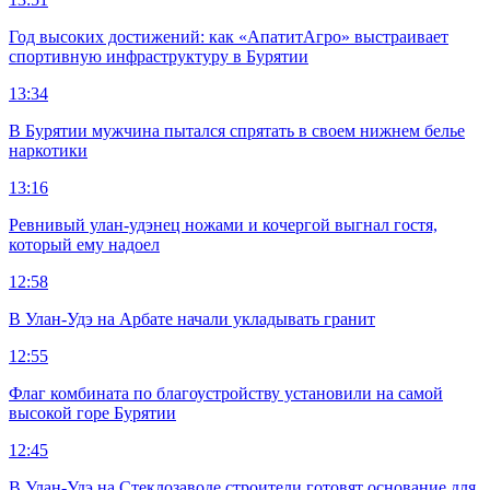
Год высоких достижений: как «АпатитАгро» выстраивает
спортивную инфраструктуру в Бурятии
13:34
В Бурятии мужчина пытался спрятать в своем нижнем белье
наркотики
13:16
Ревнивый улан-удэнец ножами и кочергой выгнал гостя,
который ему надоел
12:58
В Улан-Удэ на Арбате начали укладывать гранит
12:55
Флаг комбината по благоустройству установили на самой
высокой горе Бурятии
12:45
В Улан-Удэ на Стеклозаводе строители готовят основание для