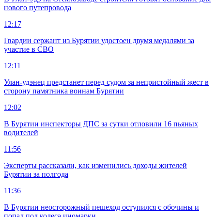
нового путепровода
12:17
Гвардии сержант из Бурятии удостоен двумя медалями за
участие в СВО
12:11
Улан-удэнец предстанет перед судом за непристойный жест в
сторону памятника воинам Бурятии
12:02
В Бурятии инспекторы ДПС за сутки отловили 16 пьяных
водителей
11:56
Эксперты рассказали, как изменились доходы жителей
Бурятии за полгода
11:36
В Бурятии неосторожный пешеход оступился с обочины и
попал под колеса иномарки