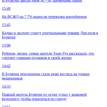
В Бурятии завтра днем до +30, временами ливни
15:49
На ВСЖД на 7,7% выросли перевозки контейнеров
15:45
Кадры и экспорт станут центральными темами Дня поля в
Бурятии
15:08
Ребенок, жизнь, семья: жители Улан-Удэ рассказали, что
считают главным подарком в своей жизни
14:42
В Бурятии пенсионеры стали реже вестись на уловки
мошенников
14:33
Пьяный житель Бурятии от скуки угнал у знакомой
велосипед, чтобы покататься по городу
13:51