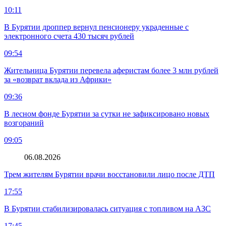
10:11
В Бурятии дроппер вернул пенсионеру украденные с
электронного счета 430 тысяч рублей
09:54
Жительница Бурятии перевела аферистам более 3 млн рублей
за «возврат вклада из Африки»
09:36
В лесном фонде Бурятии за сутки не зафиксировано новых
возгораний
09:05
06.08.2026
Трем жителям Бурятии врачи восстановили лицо после ДТП
17:55
В Бурятии стабилизировалась ситуация с топливом на АЗС
17:45