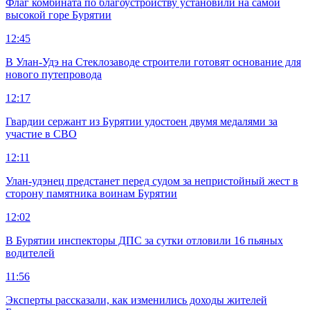
Флаг комбината по благоустройству установили на самой
высокой горе Бурятии
12:45
В Улан-Удэ на Стеклозаводе строители готовят основание для
нового путепровода
12:17
Гвардии сержант из Бурятии удостоен двумя медалями за
участие в СВО
12:11
Улан-удэнец предстанет перед судом за непристойный жест в
сторону памятника воинам Бурятии
12:02
В Бурятии инспекторы ДПС за сутки отловили 16 пьяных
водителей
11:56
Эксперты рассказали, как изменились доходы жителей