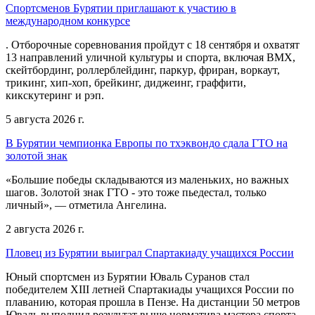
Спортсменов Бурятии приглашают к участию в
международном конкурсе
. Отборочные соревнования пройдут с 18 сентября и охватят
13 направлений уличной культуры и спорта, включая BMX,
скейтбординг, роллерблейдинг, паркур, фриран, воркаут,
трикинг, хип-хоп, брейкинг, диджеинг, граффити,
кикскутеринг и рэп.
5 августа 2026 г.
В Бурятии чемпионка Европы по тхэквондо сдала ГТО на
золотой знак
«Большие победы складываются из маленьких, но важных
шагов. Золотой знак ГТО - это тоже пьедестал, только
личный», — отметила Ангелина.
2 августа 2026 г.
Пловец из Бурятии выиграл Спартакиаду учащихся России
Юный спортсмен из Бурятии Юваль Суранов стал
победителем XIII летней Спартакиады учащихся России по
плаванию, которая прошла в Пензе. На дистанции 50 метров
Юваль выполнил результат выше норматива мастера спорта