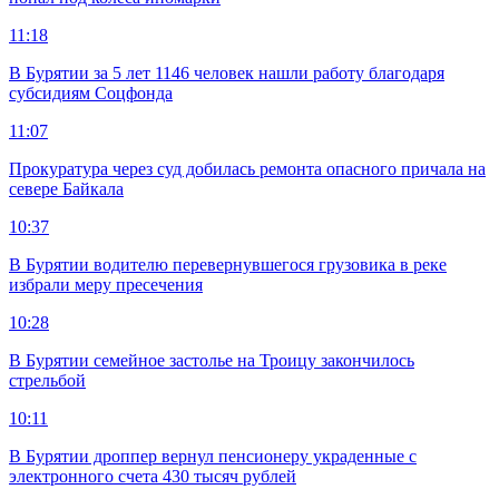
11:18
В Бурятии за 5 лет 1146 человек нашли работу благодаря
субсидиям Соцфонда
11:07
Прокуратура через суд добилась ремонта опасного причала на
севере Байкала
10:37
В Бурятии водителю перевернувшегося грузовика в реке
избрали меру пресечения
10:28
В Бурятии семейное застолье на Троицу закончилось
стрельбой
10:11
В Бурятии дроппер вернул пенсионеру украденные с
электронного счета 430 тысяч рублей