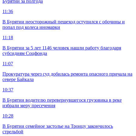
Бурятии за полгода
11:36
В Бурятии неосторожный пешеход оступился с обочины и
попал под колеса иномарки
11:18
В Бурятии за 5 лет 1146 человек нашли работу благодаря
субсидиям Соцфонда
11:07
Прокуратура через суд добилась ремонта опасного причала на
севере Байкала
10:37
В Бурятии водителю перевернувшегося грузовика в реке
избрали меру пресечения
10:28
В Бурятии семейное застолье на Троицу закончилось
стрельбой