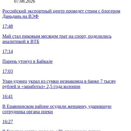
07.08.2026
Российский экспортный центр проведет стрим с блогером
Даньдань на ВЭФ
17:48
Май стал пиковым месяцем трат на спорт, поделились
аналитикой в ВТБ
17:14
Парень утонул в Байкале
17:03
Улан-удэнец украл из сумки незнакомца в банке 7 тысяч
рублей и «заработал» 2,5 года колонии
16:41
В Еравнинском районе осудили женщину, ударившую
сотрудника органа опеки
16:27