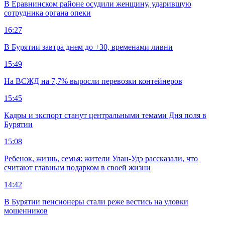
В Еравнинском районе осудили женщину, ударившую
сотрудника органа опеки
16:27
В Бурятии завтра днем до +30, временами ливни
15:49
На ВСЖД на 7,7% выросли перевозки контейнеров
15:45
Кадры и экспорт станут центральными темами Дня поля в
Бурятии
15:08
Ребенок, жизнь, семья: жители Улан-Удэ рассказали, что
считают главным подарком в своей жизни
14:42
В Бурятии пенсионеры стали реже вестись на уловки
мошенников