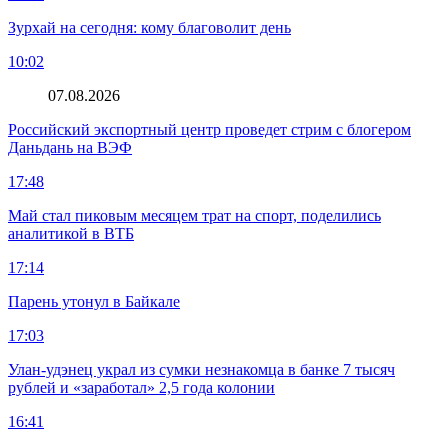
Зурхай на сегодня: кому благоволит день
10:02
07.08.2026
Российский экспортный центр проведет стрим с блогером
Даньдань на ВЭФ
17:48
Май стал пиковым месяцем трат на спорт, поделились
аналитикой в ВТБ
17:14
Парень утонул в Байкале
17:03
Улан-удэнец украл из сумки незнакомца в банке 7 тысяч
рублей и «заработал» 2,5 года колонии
16:41