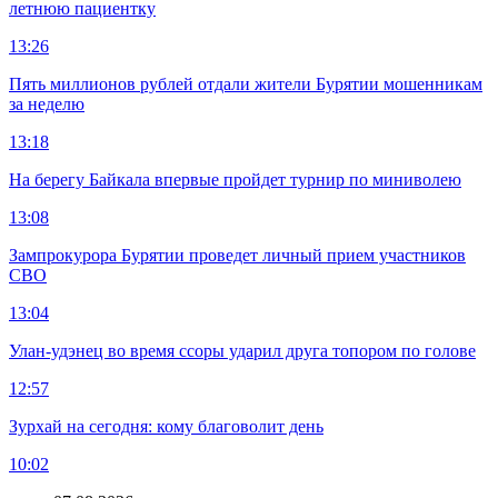
летнюю пациентку
13:26
Пять миллионов рублей отдали жители Бурятии мошенникам
за неделю
13:18
На берегу Байкала впервые пройдет турнир по миниволею
13:08
Зампрокурора Бурятии проведет личный прием участников
СВО
13:04
Улан-удэнец во время ссоры ударил друга топором по голове
12:57
Зурхай на сегодня: кому благоволит день
10:02