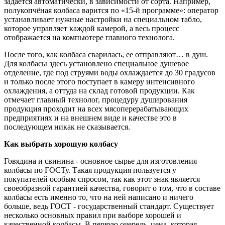
задается автоматически, в зависимости от сорта. Например,
полукопчёная колбаса варится по «15-й программе»: оператор
устанавливает нужные настройки на специальном табло,
которое управляет каждой камерой, а весь процесс
отображается на компьютере главного технолога.
После того, как колбаса сварилась, ее отправляют… в душ.
Для колбасы здесь установлено специальное душевое
отделение, где под струями воды охлаждается до 30 градусов
и только после этого поступает в камеру интенсивного
охлаждения, а оттуда на склад готовой продукции. Как
отмечает главный технолог, процедуру душирования
продукция проходит на всех мясоперерабатывающих
предприятиях и на внешнем виде и качестве это в
последующем никак не сказывается.
Как выбрать хорошую колбасу
Говядина и свинина - основное сырье для изготовления
колбасы по ГОСТу. Такая продукция пользуется у
покупателей особым спросом, так как этот знак является
своеобразной гарантией качества, говорит о том, что в составе
колбасы есть именно то, что на ней написано и ничего
больше, ведь ГОСТ - государственный стандарт. Существует
несколько основных правил при выборе хорошей и
качественной колбасы. В первую очередь, цена, которая