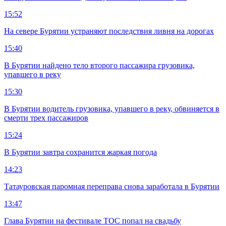
15:52
На севере Бурятии устраняют последствия ливня на дорогах
15:40
В Бурятии найдено тело второго пассажира грузовика,
упавшего в реку
15:30
В Бурятии водитель грузовика, упавшего в реку, обвиняется в
смерти трех пассажиров
15:24
В Бурятии завтра сохранится жаркая погода
14:23
Татауровская паромная переправа снова заработала в Бурятии
13:47
Глава Бурятии на фестивале ТОС попал на свадьбу