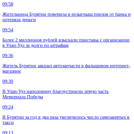
09:58
Жительница Бурятии поверила в розыгрыш призов от банка и
потеряла деньги
09:54
Более 2 миллионов рублей взыскали приставы с организации
в Улан-Удэ за долги по штрафам
09:36
Житель Бурятии заказал автозапчасти в фальшивом интернет-
магазине
09:30
В Улан-Удэ наполовину благоустроили левую часть
Мемориала Победы
09:24
В Бурятии за год в два раза увеличилось число самозанятых в
такси
09:13