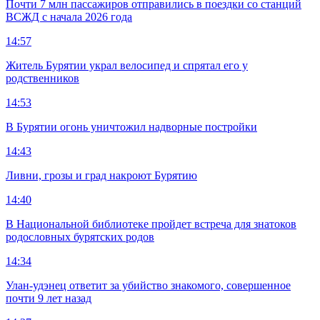
Почти 7 млн пассажиров отправились в поездки со станций
ВСЖД с начала 2026 года
14:57
Житель Бурятии украл велосипед и спрятал его у
родственников
14:53
В Бурятии огонь уничтожил надворные постройки
14:43
Ливни, грозы и град накроют Бурятию
14:40
В Национальной библиотеке пройдет встреча для знатоков
родословных бурятских родов
14:34
Улан-удэнец ответит за убийство знакомого, совершенное
почти 9 лет назад