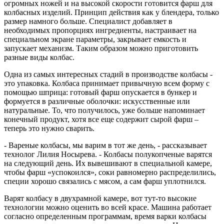
огромных ножей и на высокой скорости готовится фарш для
колбасных изделий. Принцип действия как у блендера, только
размер намного больше. Специалист добавляет в
необходимых пропорциях ингредиенты, настраивает на
специальном экране параметры, закрывает емкость и
запускает механизм. Таким образом можно приготовить
разные виды колбас.
Одна из самых интересных стадий в производстве колбасы -
это упаковка. Колбаса принимает привычную всем форму с
помощью шприца: готовый фарш опускается в бункер и
формуется в различные оболочки: искусственные или
натуральные. То, что получилось, уже больше напоминает
конечный продукт, хотя все еще содержит сырой фарш –
теперь это нужно сварить.
- Вареные колбасы, мы варим в тот же день, - рассказывает
технолог Лилия Носырева. - Колбасы полукопченые варятся
на следующий день. Их вывешивают в специальной камере,
чтобы фарш «успокоился», соки равномерно распределились,
специи хорошо связались с мясом, а сам фарш уплотнился.
Варят колбасу в двухрамной камере, вот тут-то высокие
технологии можно оценить во всей красе. Машина работает
согласно определенным программам, время варки колбасы