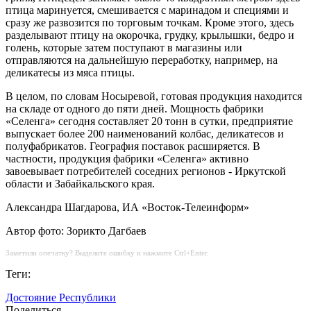
птица маринуется, смешивается с маринадом и специями и
сразу же развозится по торговым точкам. Кроме этого, здесь
разделывают птицу на окорочка, грудку, крылышки, бедро и
голень, которые затем поступают в магазины или
отправляются на дальнейшую переработку, например, на
деликатесы из мяса птицы.
В целом, по словам Носыревой, готовая продукция находится
на складе от одного до пяти дней. Мощность фабрики
«Селенга» сегодня составляет 20 тонн в сутки, предприятие
выпускает более 200 наименований колбас, деликатесов и
полуфабрикатов. География поставок расширяется. В
частности, продукция фабрики «Селенга» активно
завоевывает потребителей соседних регионов - Иркутской
области и Забайкальского края.
Александра Шагдарова, ИА «Восток-Телеинформ»
Автор фото: Зорикто Дагбаев
Заметили опечатку? Выделите ошибку и нажмите Ctrl+Enter.
Теги:
Достояние Республики
Поделиться