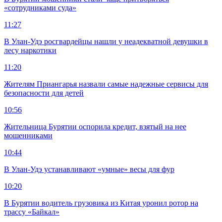
«сотрудниками суда»
11:27
В Улан-Удэ росгвардейцы нашли у неадекватной девушки в
лесу наркотики
11:20
Жителям Приангарья назвали самые надежные сервисы для
безопасности для детей
10:56
Жительница Бурятии оспорила кредит, взятый на нее
мошенниками
10:44
В Улан-Удэ устанавливают «умные» весы для фур
10:20
В Бурятии водитель грузовика из Китая уронил ротор на
трассу «Байкал»