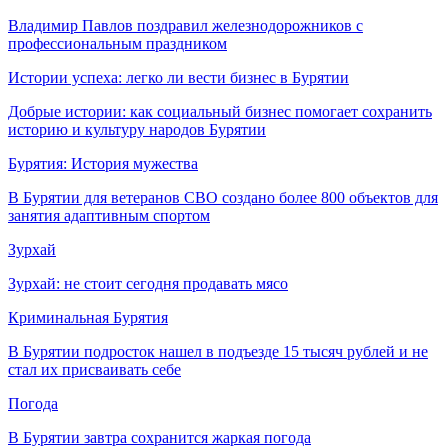
Владимир Павлов поздравил железнодорожников с
профессиональным праздником
Истории успеха: легко ли вести бизнес в Бурятии
Добрые истории: как социальный бизнес помогает сохранить
историю и культуру народов Бурятии
Бурятия: История мужества
В Бурятии для ветеранов СВО создано более 800 объектов для
занятия адаптивным спортом
Зурхай
Зурхай: не стоит сегодня продавать мясо
Криминальная Бурятия
В Бурятии подросток нашел в подъезде 15 тысяч рублей и не
стал их присваивать себе
Погода
В Бурятии завтра сохранится жаркая погода