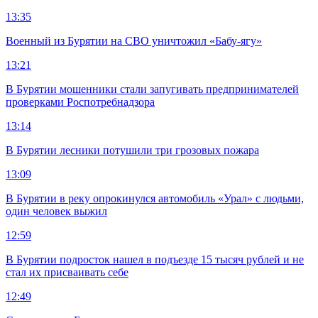
13:35
Военный из Бурятии на СВО уничтожил «Бабу-ягу»
13:21
В Бурятии мошенники стали запугивать предпринимателей
проверками Роспотребнадзора
13:14
В Бурятии лесники потушили три грозовых пожара
13:09
В Бурятии в реку опрокинулся автомобиль «Урал» с людьми,
один человек выжил
12:59
В Бурятии подросток нашел в подъезде 15 тысяч рублей и не
стал их присваивать себе
12:49