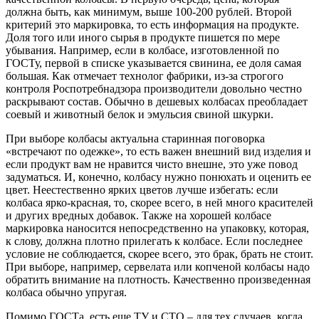
должна быть, как минимум, выше 100-200 рублей. Второй
критерий это маркировка, то есть информация на продукте.
Доля того или иного сырья в продукте пишется по мере
убывания. Например, если в колбасе, изготовленной по
ГОСТу, первой в списке указывается свинина, ее доля самая
большая. Как отмечает технолог фабрики, из-за строгого
контроля Роспотребнадзора производители довольно честно
раскрывают состав. Обычно в дешевых колбасах преобладает
соевый и животный белок и эмульсия свиной шкурки.
При выборе колбасы актуальна старинная поговорка
«встречают по одежке», то есть важен внешний вид изделия и
если продукт вам не нравится чисто внешне, это уже повод
задуматься. И, конечно, колбасу нужно понюхать и оценить ее
цвет. Неестественно ярких цветов лучше избегать: если
колбаса ярко-красная, то, скорее всего, в ней много красителей
и других вредных добавок. Также на хорошей колбасе
маркировка наносится непосредственно на упаковку, которая,
к слову, должна плотно прилегать к колбасе. Если последнее
условие не соблюдается, скорее всего, это брак, брать не стоит.
При выборе, например, сервелата или копченой колбасы надо
обратить внимание на плотность. Качественно произведенная
колбаса обычно упругая.
Помимо ГОСТа, есть еще ТУ и СТО – для тех случаев, когда