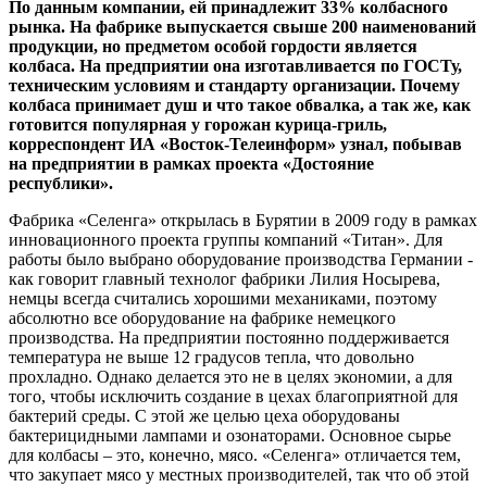
По данным компании, ей принадлежит 33% колбасного
рынка. На фабрике выпускается свыше 200 наименований
продукции, но предметом особой гордости является
колбаса. На предприятии она изготавливается по ГОСТу,
техническим условиям и стандарту организации. Почему
колбаса принимает душ и что такое обвалка, а так же, как
готовится популярная у горожан курица-гриль,
корреспондент ИА «Восток-Телеинформ» узнал, побывав
на предприятии в рамках проекта «Достояние
республики».
Фабрика «Селенга» открылась в Бурятии в 2009 году в рамках
инновационного проекта группы компаний «Титан». Для
работы было выбрано оборудование производства Германии -
как говорит главный технолог фабрики Лилия Носырева,
немцы всегда считались хорошими механиками, поэтому
абсолютно все оборудование на фабрике немецкого
производства. На предприятии постоянно поддерживается
температура не выше 12 градусов тепла, что довольно
прохладно. Однако делается это не в целях экономии, а для
того, чтобы исключить создание в цехах благоприятной для
бактерий среды. С этой же целью цеха оборудованы
бактерицидными лампами и озонаторами. Основное сырье
для колбасы – это, конечно, мясо. «Селенга» отличается тем,
что закупает мясо у местных производителей, так что об этой