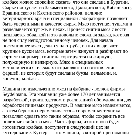
колбасе можно спокойно сказать, что она сделана в Бурятии.
Сырье поступает из Закаменского, Джидинского, Кабанского,
Еравнинского и Кяхтинского районов, наличие
ветеринарного врача и специальной лаборатории позволяет
быть уверенными в качестве сырья. Мясо поступает тушами и
разделывается тут же, в цехах. Процесс снятия мяса с кости
называется обвалкой и это довольно сложная задача, которая
не под силу неподготовленному человек. Для начала
поступившее мясо делится на отруба, из них выделяют
крупные куски мяса, которые затем жилуют и разбирают по
сортам: например, свинина сортируется на жирную,
полужирную и нежирную. Мясо в специальных
металлических тележках отправляют на изготовление
фаршей, из которых будут сделаны буузы, пельмени, и,
конечно, колбаса.
Машина по измельчению мяса на фабрике - волчок фирмы
Seydelmann. Эта компания уже более 170 лет занимается
разработкой, производством и реализацией оборудования для
обработки пищевых продуктов. В машине мясо измельчается,
а затем бережно перемешивается – современная техника
позволяет сделать это таким образом, чтобы сохранить все
полезные свойства мяса. Часть фарша, из которого будет
готовиться колбаса, поступает в следующий цех на
куттерование. Куттер — это машина, в которой при помощи