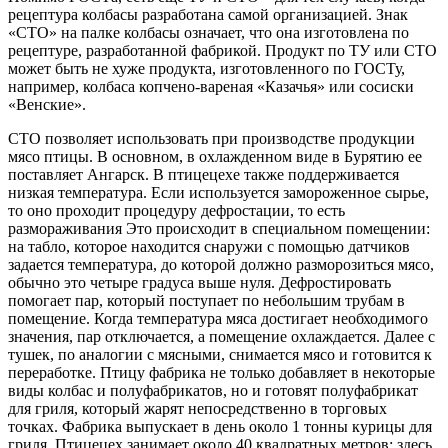
рецептура колбасы разработана самой организацией. Знак
«СТО» на палке колбасы означает, что она изготовлена по
рецептуре, разработанной фабрикой. Продукт по ТУ или СТО
может быть не хуже продукта, изготовленного по ГОСТу,
например, колбаса копчено-вареная «Казачья» или сосиски
«Венские».
СТО позволяет использовать при производстве продукции
мясо птицы. В основном, в охлажденном виде в Бурятию ее
поставляет Ангарск. В птицецехе также поддерживается
низкая температура. Если используется замороженное сырье,
то оно проходит процедуру дефростации, то есть
размораживания Это происходит в специальном помещении:
на табло, которое находится снаружи с помощью датчиков
задается температура, до которой должно разморозиться мясо,
обычно это четыре градуса выше нуля. Дефростировать
помогает пар, который поступает по небольшим трубам в
помещение. Когда температура мяса достигает необходимого
значения, пар отключается, а помещение охлаждается. Далее с
тушек, по аналогии с мясными, снимается мясо и готовится к
переработке. Птицу фабрика не только добавляет в некоторые
виды колбас и полуфабрикатов, но и готовят полуфабрикат
для гриля, который жарят непосредственно в торговых
точках. Фабрика выпускает в день около 1 тонны курицы для
гриля, Птицецех занимает около 40 квадратных метров: здесь