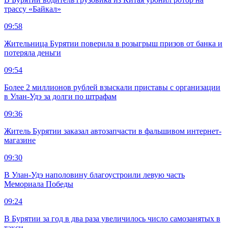
трассу «Байкал»
09:58
Жительница Бурятии поверила в розыгрыш призов от банка и
потеряла деньги
09:54
Более 2 миллионов рублей взыскали приставы с организации
в Улан-Удэ за долги по штрафам
09:36
Житель Бурятии заказал автозапчасти в фальшивом интернет-
магазине
09:30
В Улан-Удэ наполовину благоустроили левую часть
Мемориала Победы
09:24
В Бурятии за год в два раза увеличилось число самозанятых в
такси