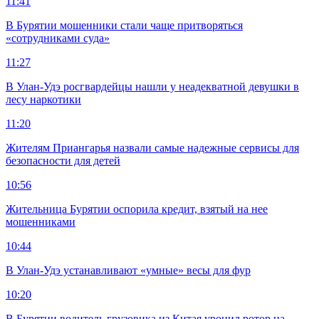
11:41
В Бурятии мошенники стали чаще притворяться
«сотрудниками суда»
11:27
В Улан-Удэ росгвардейцы нашли у неадекватной девушки в
лесу наркотики
11:20
Жителям Приангарья назвали самые надежные сервисы для
безопасности для детей
10:56
Жительница Бурятии оспорила кредит, взятый на нее
мошенниками
10:44
В Улан-Удэ устанавливают «умные» весы для фур
10:20
В Бурятии водитель грузовика из Китая уронил ротор на