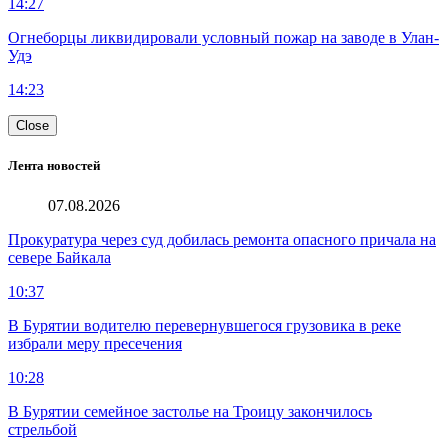
14:27
Огнеборцы ликвидировали условный пожар на заводе в Улан-
Удэ
14:23
Close
Лента новостей
07.08.2026
Прокуратура через суд добилась ремонта опасного причала на
севере Байкала
10:37
В Бурятии водителю перевернувшегося грузовика в реке
избрали меру пресечения
10:28
В Бурятии семейное застолье на Троицу закончилось
стрельбой