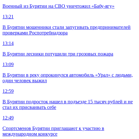
Военный из Бурятии на СВО уничтожил «Бабу-ягу»
13:21
В Бурятии мошенники стали запугивать предпринимателей
проверками Роспотребнадзора
13:14
В Бурятии лесники потушили три грозовых пожара
13:09
В Бурятии в реку опрокинулся автомобиль «Урал» с людьми,
один человек выжил
12:59
В Бурятии подросток нашел в подъезде 15 тысяч рублей и не
стал их присваивать себе
12:49
Спортсменов Бурятии приглашают к участию в
международном конкурсе