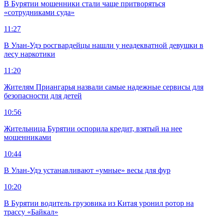
В Бурятии мошенники стали чаще притворяться
«сотрудниками суда»
11:27
В Улан-Удэ росгвардейцы нашли у неадекватной девушки в
лесу наркотики
11:20
Жителям Приангарья назвали самые надежные сервисы для
безопасности для детей
10:56
Жительница Бурятии оспорила кредит, взятый на нее
мошенниками
10:44
В Улан-Удэ устанавливают «умные» весы для фур
10:20
В Бурятии водитель грузовика из Китая уронил ротор на
трассу «Байкал»