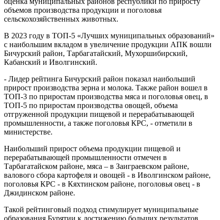
оценка муниципальных районов республики по приросту
объемов производства продукции и поголовья
сельскохозяйственных животных.
В 2023 году в ТОП-5 «Лучших муниципальных образований»
с наибольшим вкладом в увеличение продукции АПК вошли
Бичурский район, Тарбагатайский, Мухоршибирский,
Кабанский и Иволгинский.
- Лидер рейтинга Бичурский район показал наибольший
прирост производства зерна и молока. Также район вошел в
ТОП-3 по приростам производства мяса и поголовья овец, в
ТОП-5 по приростам производства овощей, объема
отгруженной продукции пищевой и перерабатывающей
промышленности, а также поголовья КРС, - отметили в
министерстве.
Наибольший прирост объема продукции пищевой и
перерабатывающей промышленности отмечен в
Тарбагатайском районе, мяса – в Заиграевском районе,
валового сбора картофеля и овощей - в Иволгинском районе,
поголовья КРС - в Кяхтинском районе, поголовья овец - в
Джидинском районе.
Такой рейтинговый подход стимулирует муниципальные
образования Бурятии к достижению больших результатов,