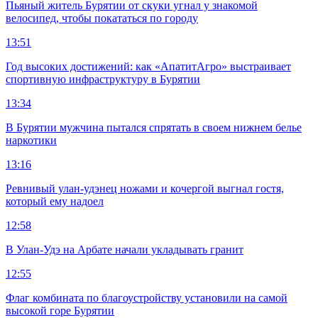
Пьяный житель Бурятии от скуки угнал у знакомой
велосипед, чтобы покататься по городу
13:51
Год высоких достижений: как «АпатитАгро» выстраивает
спортивную инфраструктуру в Бурятии
13:34
В Бурятии мужчина пытался спрятать в своем нижнем белье
наркотики
13:16
Ревнивый улан-удэнец ножами и кочергой выгнал гостя,
который ему надоел
12:58
В Улан-Удэ на Арбате начали укладывать гранит
12:55
Флаг комбината по благоустройству установили на самой
высокой горе Бурятии