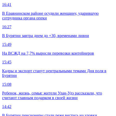
16:41
В Еравнинском районе осудили женщину, ударившую
сотрудника органа опеки
16:27
В Бурятии завтра днем до +30, временами ливни
15:49
На ВСЖД на 7,7% выросли перевозки контейнеров
15:45
Кадры и экспорт станут центральными темами Дня поля в
Бурятии
15:08
Ребенок, жизнь, семья: жители Улан-Удэ рассказали, что
считают главным подарком в своей жизни
14:42
В Бурятии пенсионеры стали реже вестись на уловки