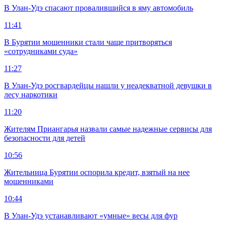
В Улан-Удэ спасают провалившийся в яму автомобиль
11:41
В Бурятии мошенники стали чаще притворяться
«сотрудниками суда»
11:27
В Улан-Удэ росгвардейцы нашли у неадекватной девушки в
лесу наркотики
11:20
Жителям Приангарья назвали самые надежные сервисы для
безопасности для детей
10:56
Жительница Бурятии оспорила кредит, взятый на нее
мошенниками
10:44
В Улан-Удэ устанавливают «умные» весы для фур