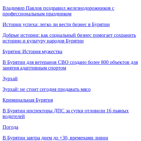
Владимир Павлов поздравил железнодорожников с
профессиональным праздником
Истории успеха: легко ли вести бизнес в Бурятии
Добрые истории: как социальный бизнес помогает сохранить
историю и культуру народов Бурятии
Бурятия: История мужества
В Бурятии для ветеранов СВО создано более 800 объектов для
занятия адаптивным спортом
Зурхай
Зурхай: не стоит сегодня продавать мясо
Криминальная Бурятия
В Бурятии инспекторы ДПС за сутки отловили 16 пьяных
водителей
Погода
В Бурятии завтра днем до +30, временами ливни