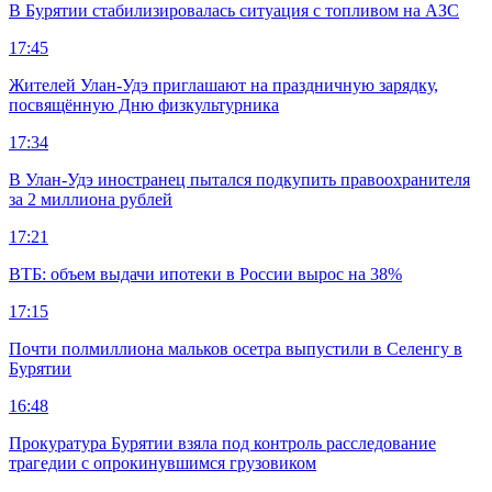
В Бурятии стабилизировалась ситуация с топливом на АЗС
17:45
Жителей Улан-Удэ приглашают на праздничную зарядку,
посвящённую Дню физкультурника
17:34
В Улан-Удэ иностранец пытался подкупить правоохранителя
за 2 миллиона рублей
17:21
ВТБ: объем выдачи ипотеки в России вырос на 38%
17:15
Почти полмиллиона мальков осетра выпустили в Селенгу в
Бурятии
16:48
Прокуратура Бурятии взяла под контроль расследование
трагедии с опрокинувшимся грузовиком