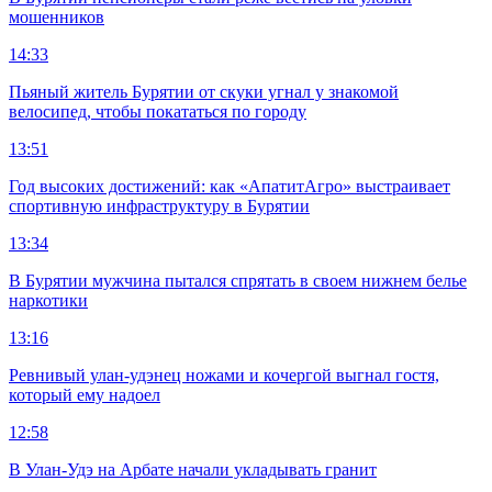
мошенников
14:33
Пьяный житель Бурятии от скуки угнал у знакомой
велосипед, чтобы покататься по городу
13:51
Год высоких достижений: как «АпатитАгро» выстраивает
спортивную инфраструктуру в Бурятии
13:34
В Бурятии мужчина пытался спрятать в своем нижнем белье
наркотики
13:16
Ревнивый улан-удэнец ножами и кочергой выгнал гостя,
который ему надоел
12:58
В Улан-Удэ на Арбате начали укладывать гранит