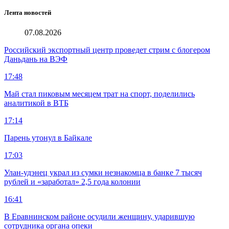
Лента новостей
07.08.2026
Российский экспортный центр проведет стрим с блогером
Даньдань на ВЭФ
17:48
Май стал пиковым месяцем трат на спорт, поделились
аналитикой в ВТБ
17:14
Парень утонул в Байкале
17:03
Улан-удэнец украл из сумки незнакомца в банке 7 тысяч
рублей и «заработал» 2,5 года колонии
16:41
В Еравнинском районе осудили женщину, ударившую
сотрудника органа опеки