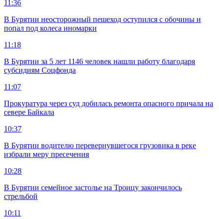
11:36
В Бурятии неосторожный пешеход оступился с обочины и
попал под колеса иномарки
11:18
В Бурятии за 5 лет 1146 человек нашли работу благодаря
субсидиям Соцфонда
11:07
Прокуратура через суд добилась ремонта опасного причала на
севере Байкала
10:37
В Бурятии водителю перевернувшегося грузовика в реке
избрали меру пресечения
10:28
В Бурятии семейное застолье на Троицу закончилось
стрельбой
10:11