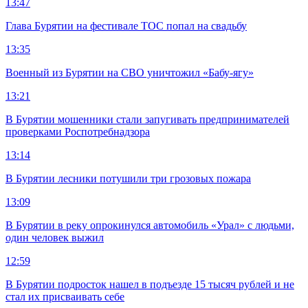
13:47
Глава Бурятии на фестивале ТОС попал на свадьбу
13:35
Военный из Бурятии на СВО уничтожил «Бабу-ягу»
13:21
В Бурятии мошенники стали запугивать предпринимателей
проверками Роспотребнадзора
13:14
В Бурятии лесники потушили три грозовых пожара
13:09
В Бурятии в реку опрокинулся автомобиль «Урал» с людьми,
один человек выжил
12:59
В Бурятии подросток нашел в подъезде 15 тысяч рублей и не
стал их присваивать себе