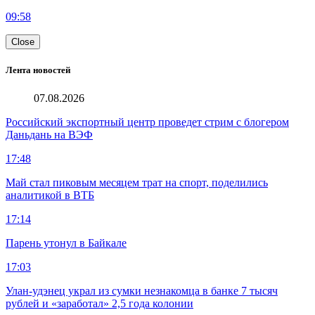
09:58
Close
Лента новостей
07.08.2026
Российский экспортный центр проведет стрим с блогером
Даньдань на ВЭФ
17:48
Май стал пиковым месяцем трат на спорт, поделились
аналитикой в ВТБ
17:14
Парень утонул в Байкале
17:03
Улан-удэнец украл из сумки незнакомца в банке 7 тысяч
рублей и «заработал» 2,5 года колонии