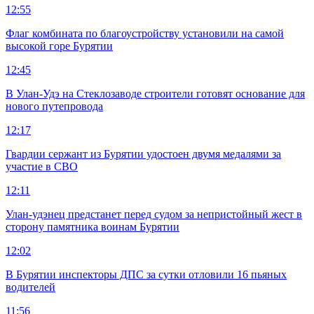
12:55
Флаг комбината по благоустройству установили на самой
высокой горе Бурятии
12:45
В Улан-Удэ на Стеклозаводе строители готовят основание для
нового путепровода
12:17
Гвардии сержант из Бурятии удостоен двумя медалями за
участие в СВО
12:11
Улан-удэнец предстанет перед судом за непристойный жест в
сторону памятника воинам Бурятии
12:02
В Бурятии инспекторы ДПС за сутки отловили 16 пьяных
водителей
11:56