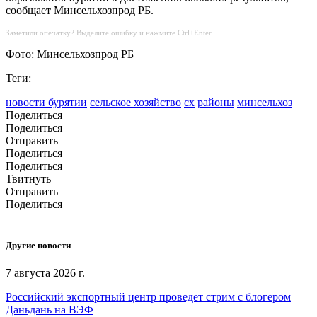
сообщает Минсельхозпрод РБ.
Заметили опечатку? Выделите ошибку и нажмите Ctrl+Enter.
Фото: Минсельхозпрод РБ
Теги:
новости бурятии
сельское хозяйство
сх
районы
минсельхоз
Поделиться
Поделиться
Отправить
Поделиться
Поделиться
Твитнуть
Отправить
Поделиться
Другие новости
7 августа 2026 г.
Российский экспортный центр проведет стрим с блогером
Даньдань на ВЭФ