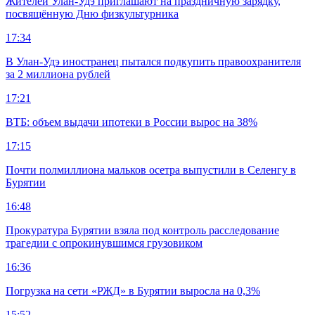
Жителей Улан-Удэ приглашают на праздничную зарядку,
посвящённую Дню физкультурника
17:34
В Улан-Удэ иностранец пытался подкупить правоохранителя
за 2 миллиона рублей
17:21
ВТБ: объем выдачи ипотеки в России вырос на 38%
17:15
Почти полмиллиона мальков осетра выпустили в Селенгу в
Бурятии
16:48
Прокуратура Бурятии взяла под контроль расследование
трагедии с опрокинувшимся грузовиком
16:36
Погрузка на сети «РЖД» в Бурятии выросла на 0,3%
15:52