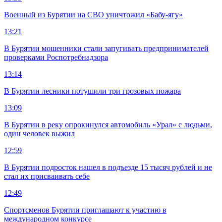
Военный из Бурятии на СВО уничтожил «Бабу-ягу»
13:21
В Бурятии мошенники стали запугивать предпринимателей
проверками Роспотребнадзора
13:14
В Бурятии лесники потушили три грозовых пожара
13:09
В Бурятии в реку опрокинулся автомобиль «Урал» с людьми,
один человек выжил
12:59
В Бурятии подросток нашел в подъезде 15 тысяч рублей и не
стал их присваивать себе
12:49
Спортсменов Бурятии приглашают к участию в
международном конкурсе