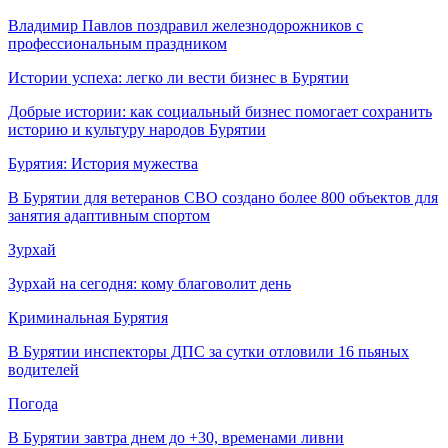
Владимир Павлов поздравил железнодорожников с
профессиональным праздником
Истории успеха: легко ли вести бизнес в Бурятии
Добрые истории: как социальный бизнес помогает сохранить
историю и культуру народов Бурятии
Бурятия: История мужества
В Бурятии для ветеранов СВО создано более 800 объектов для
занятия адаптивным спортом
Зурхай
Зурхай на сегодня: кому благоволит день
Криминальная Бурятия
В Бурятии инспекторы ДПС за сутки отловили 16 пьяных
водителей
Погода
В Бурятии завтра днем до +30, временами ливни