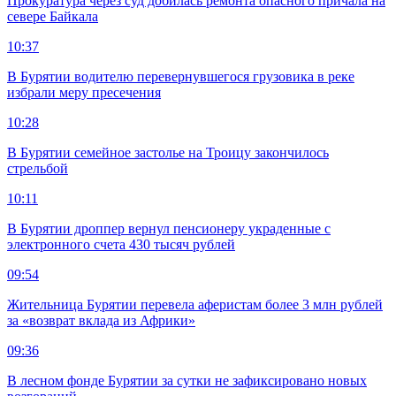
Прокуратура через суд добилась ремонта опасного причала на
севере Байкала
10:37
В Бурятии водителю перевернувшегося грузовика в реке
избрали меру пресечения
10:28
В Бурятии семейное застолье на Троицу закончилось
стрельбой
10:11
В Бурятии дроппер вернул пенсионеру украденные с
электронного счета 430 тысяч рублей
09:54
Жительница Бурятии перевела аферистам более 3 млн рублей
за «возврат вклада из Африки»
09:36
В лесном фонде Бурятии за сутки не зафиксировано новых