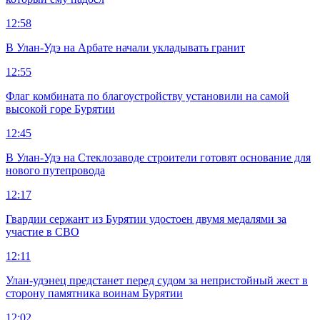
12:58
В Улан-Удэ на Арбате начали укладывать гранит
12:55
Флаг комбината по благоустройству установили на самой
высокой горе Бурятии
12:45
В Улан-Удэ на Стеклозаводе строители готовят основание для
нового путепровода
12:17
Гвардии сержант из Бурятии удостоен двумя медалями за
участие в СВО
12:11
Улан-удэнец предстанет перед судом за непристойный жест в
сторону памятника воинам Бурятии
12:02