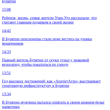
Бурятии
15:08
Ребенок, жизнь, семья: жители Улан-Удэ рассказали, что
считают главным подарком в своей жизни
14:42
В Бурятии пенсионеры стали реже вестись на уловки
мошенников
14:33
Пьяный житель Бурятии от скуки угнал у знакомой
велосипед, чтобы покататься по городу
13:51
Год высоких достижений: как «АпатитАгро» выстраивает
спортивную инфраструктуру в Бурятии
13:34
В Бурятии мужчина пытался спрятать в своем нижнем белье
наркотики