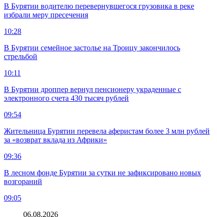
В Бурятии водителю перевернувшегося грузовика в реке
избрали меру пресечения
10:28
В Бурятии семейное застолье на Троицу закончилось
стрельбой
10:11
В Бурятии дроппер вернул пенсионеру украденные с
электронного счета 430 тысяч рублей
09:54
Жительница Бурятии перевела аферистам более 3 млн рублей
за «возврат вклада из Африки»
09:36
В лесном фонде Бурятии за сутки не зафиксировано новых
возгораний
09:05
06.08.2026