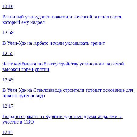
13:16
Ревнивый улан-удэнец ножами и кочергой выгнал гостя,
который ему надоел
12:58
В Улан-Удэ на Арбате начали укладывать гранит
12:55
Флаг комбината по благоустройству установили на самой
высокой горе Бурятии
12:45
В Улан-Удэ на Стеклозаводе строители готовят основание для
нового путепровода
12:17
Гвардии сержант из Бурятии удостоен двумя медалями за
участие в СВО
12:11