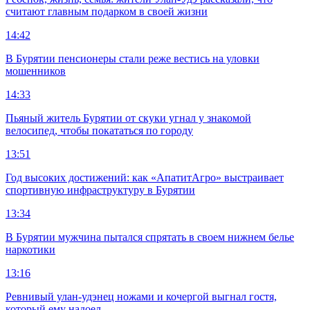
считают главным подарком в своей жизни
14:42
В Бурятии пенсионеры стали реже вестись на уловки
мошенников
14:33
Пьяный житель Бурятии от скуки угнал у знакомой
велосипед, чтобы покататься по городу
13:51
Год высоких достижений: как «АпатитАгро» выстраивает
спортивную инфраструктуру в Бурятии
13:34
В Бурятии мужчина пытался спрятать в своем нижнем белье
наркотики
13:16
Ревнивый улан-удэнец ножами и кочергой выгнал гостя,
который ему надоел