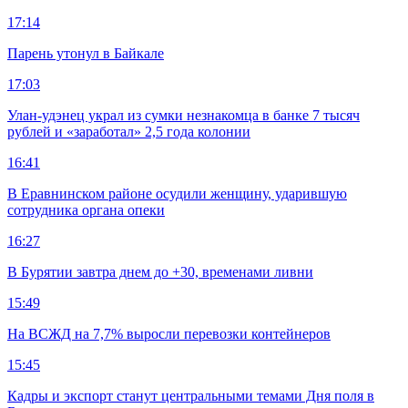
17:14
Парень утонул в Байкале
17:03
Улан-удэнец украл из сумки незнакомца в банке 7 тысяч
рублей и «заработал» 2,5 года колонии
16:41
В Еравнинском районе осудили женщину, ударившую
сотрудника органа опеки
16:27
В Бурятии завтра днем до +30, временами ливни
15:49
На ВСЖД на 7,7% выросли перевозки контейнеров
15:45
Кадры и экспорт станут центральными темами Дня поля в