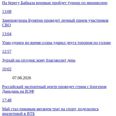
На берегу Байкала впервые пройдет турнир по миниволею
13:08
Зампрокурора Бурятии проведет личный прием участников
СВО
13:04
Улан-удэнец во время ссоры ударил друга топором по голове
12:57
Зурхай на сегодня: кому благоволит день
10:02
07.08.2026
Российский экспортный центр проведет стрим с блогером
Даньдань на ВЭФ
17:48
Май стал пиковым месяцем трат на спорт, поделились
аналитикой в ВТБ