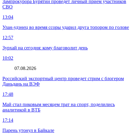
Зампрокурора Бурятии проведет личный прием участников
СВО
13:04
Улан-удэнец во время ссоры ударил друга топором по голове
12:57
Зурхай на сегодня: кому благоволит день
10:02
07.08.2026
Российский экспортный центр проведет стрим с блогером
Даньдань на ВЭФ
17:48
Май стал пиковым месяцем трат на спорт, поделились
аналитикой в ВТБ
17:14
Парень утонул в Байкале