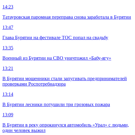
14:23
Татауровская паромная переправа снова заработала в Бурятии
13:47
Глава Бурятии на фестивале ТОС попал на свадьбу
13:35
Военный из Бурятии на СВО уничтожил «Бабу-ягу»
13:21
В Бурятии мошенники стали запугивать предпринимателей
проверками Роспотребнадзора
13:14
В Бурятии лесники потушили три грозовых пожара
13:09
В Бурятии в реку опрокинулся автомобиль «Урал» с людьми,
один человек выжил