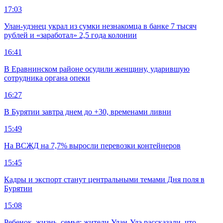
17:03
Улан-удэнец украл из сумки незнакомца в банке 7 тысяч
рублей и «заработал» 2,5 года колонии
16:41
В Еравнинском районе осудили женщину, ударившую
сотрудника органа опеки
16:27
В Бурятии завтра днем до +30, временами ливни
15:49
На ВСЖД на 7,7% выросли перевозки контейнеров
15:45
Кадры и экспорт станут центральными темами Дня поля в
Бурятии
15:08
Ребенок, жизнь, семья: жители Улан-Удэ рассказали, что