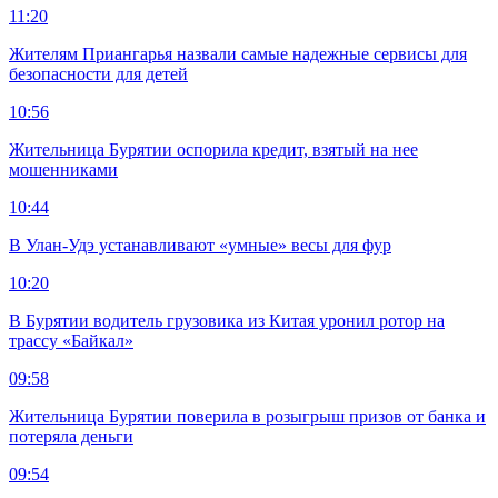
11:20
Жителям Приангарья назвали самые надежные сервисы для
безопасности для детей
10:56
Жительница Бурятии оспорила кредит, взятый на нее
мошенниками
10:44
В Улан-Удэ устанавливают «умные» весы для фур
10:20
В Бурятии водитель грузовика из Китая уронил ротор на
трассу «Байкал»
09:58
Жительница Бурятии поверила в розыгрыш призов от банка и
потеряла деньги
09:54