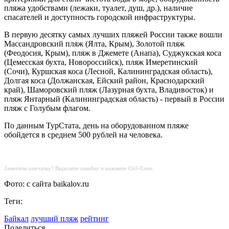
пляжа удобствами (лежаки, туалет, душ, др.), наличие
спасателей и доступность городской инфраструктуры.
В первую десятку самых лучших пляжей России также вошли
Массандровский пляж (Ялта, Крым), Золотой пляж
(Феодосия, Крым), пляж в Джемете (Анапа), Суджукская коса
(Цемесская бухта, Новороссийск), пляж Имеретинский
(Сочи), Куршская коса (Лесной, Калининградская область),
Долгая коса (Должанская, Ейский район, Краснодарский
край), Шаморовский пляж (Лазурная бухта, Владивосток) и
пляж Янтарный (Калининградская область) - первый в России
пляж с Голубым флагом.
По данным ТурСтата, день на оборудованном пляже
обойдется в среднем 500 рублей на человека.
Заметили опечатку? Выделите ошибку и нажмите Ctrl+Enter.
Фото: с сайта baikalov.ru
Теги:
Байкал
лучший пляж
рейтинг
Поделиться