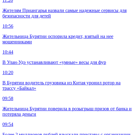
11:20
Жителям Приангарья назвали самые надежные сервисы для
безопасности для детей
10:56
Жительница Бурятии оспорила кредит, взятый на нее
мошенниками
10:44
В Улан-Удэ устанавливают «умные» весы для фур
10:20
В Бурятии водитель грузовика из Китая уронил ротор на
трассу «Байкал»
09:58
Жительница Бурятии поверила в розыгрыш призов от банка и
потеряла деньги
09:54
Более 2 миллионов рублей взыскали приставы с организации