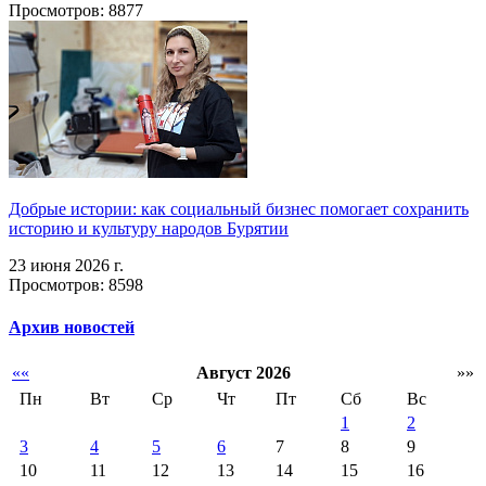
Просмотров: 8877
Добрые истории: как социальный бизнес помогает сохранить
историю и культуру народов Бурятии
23 июня 2026 г.
Просмотров: 8598
Архив новостей
««
Август 2026
»»
Пн
Вт
Ср
Чт
Пт
Сб
Вс
1
2
3
4
5
6
7
8
9
10
11
12
13
14
15
16