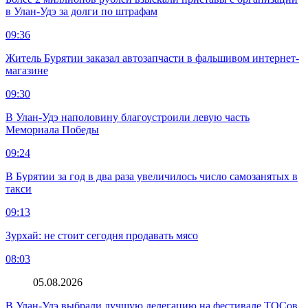
в Улан-Удэ за долги по штрафам
09:36
Житель Бурятии заказал автозапчасти в фальшивом интернет-
магазине
09:30
В Улан-Удэ наполовину благоустроили левую часть
Мемориала Победы
09:24
В Бурятии за год в два раза увеличилось число самозанятых в
такси
09:13
Зурхай: не стоит сегодня продавать мясо
08:03
05.08.2026
В Улан-Удэ выбрали лучшую делегацию на фестивале ТОСов