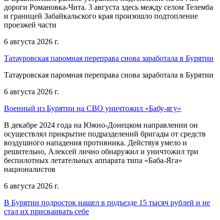
дороги Романовка-Чита. 3 августа здесь между селом Телемба
и границей Забайкальского края произошло подтопление
проезжей части
6 августа 2026 г.
Татауровская паромная переправа снова заработала в Бурятии
Татауровская паромная переправа снова заработала в Бурятии
6 августа 2026 г.
Военный из Бурятии на СВО уничтожил «Бабу-ягу»
В декабре 2024 года на Южно-Донецком направлении он
осуществлял прикрытие подразделений бригады от средств
воздушного нападения противника. Действуя умело и
решительно, Алексей лично обнаружил и уничтожил три
беспилотных летательных аппарата типа «Баба-Яга»
националистов
6 августа 2026 г.
В Бурятии подросток нашел в подъезде 15 тысяч рублей и не
стал их присваивать себе