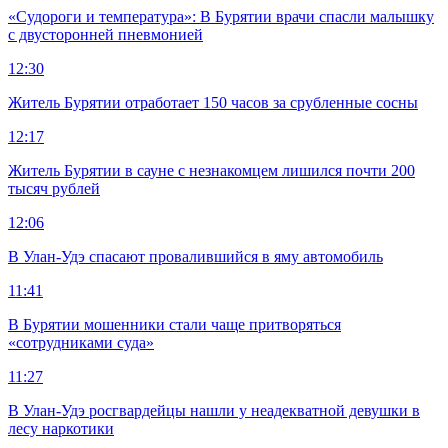
«Судороги и температура»: В Бурятии врачи спасли малышку
с двусторонней пневмонией
12:30
Житель Бурятии отработает 150 часов за срубленные сосны
12:17
Житель Бурятии в сауне с незнакомцем лишился почти 200
тысяч рублей
12:06
В Улан-Удэ спасают провалившийся в яму автомобиль
11:41
В Бурятии мошенники стали чаще притворяться
«сотрудниками суда»
11:27
В Улан-Удэ росгвардейцы нашли у неадекватной девушки в
лесу наркотики