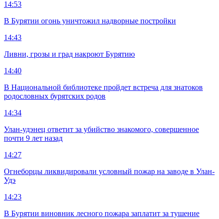
14:53
В Бурятии огонь уничтожил надворные постройки
14:43
Ливни, грозы и град накроют Бурятию
14:40
В Национальной библиотеке пройдет встреча для знатоков
родословных бурятских родов
14:34
Улан-удэнец ответит за убийство знакомого, совершенное
почти 9 лет назад
14:27
Огнеборцы ликвидировали условный пожар на заводе в Улан-
Удэ
14:23
В Бурятии виновник лесного пожара заплатит за тушение