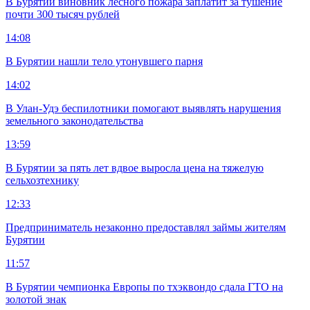
В Бурятии виновник лесного пожара заплатит за тушение
почти 300 тысяч рублей
14:08
В Бурятии нашли тело утонувшего парня
14:02
В Улан-Удэ беспилотники помогают выявлять нарушения
земельного законодательства
13:59
В Бурятии за пять лет вдвое выросла цена на тяжелую
сельхозтехнику
12:33
Предприниматель незаконно предоставлял займы жителям
Бурятии
11:57
В Бурятии чемпионка Европы по тхэквондо сдала ГТО на
золотой знак