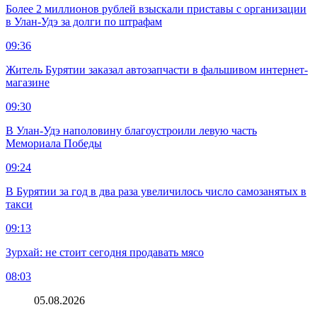
Более 2 миллионов рублей взыскали приставы с организации
в Улан-Удэ за долги по штрафам
09:36
Житель Бурятии заказал автозапчасти в фальшивом интернет-
магазине
09:30
В Улан-Удэ наполовину благоустроили левую часть
Мемориала Победы
09:24
В Бурятии за год в два раза увеличилось число самозанятых в
такси
09:13
Зурхай: не стоит сегодня продавать мясо
08:03
05.08.2026