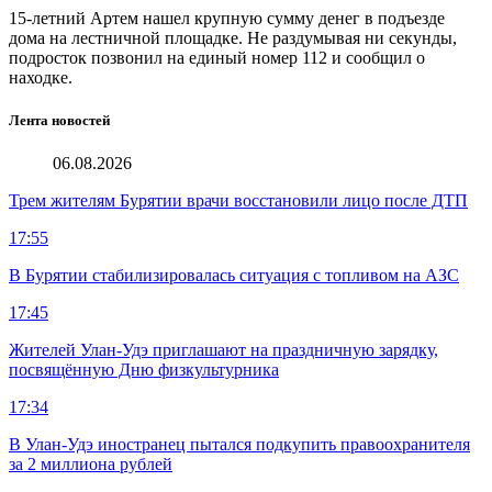
15-летний Артем нашел крупную сумму денег в подъезде
дома на лестничной площадке. Не раздумывая ни секунды,
подросток позвонил на единый номер 112 и сообщил о
находке.
Лента новостей
06.08.2026
Трем жителям Бурятии врачи восстановили лицо после ДТП
17:55
В Бурятии стабилизировалась ситуация с топливом на АЗС
17:45
Жителей Улан-Удэ приглашают на праздничную зарядку,
посвящённую Дню физкультурника
17:34
В Улан-Удэ иностранец пытался подкупить правоохранителя
за 2 миллиона рублей