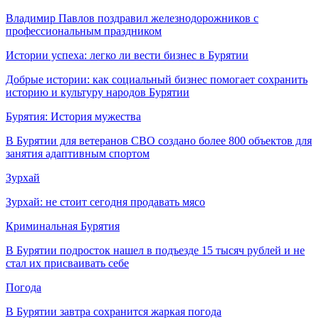
Владимир Павлов поздравил железнодорожников с
профессиональным праздником
Истории успеха: легко ли вести бизнес в Бурятии
Добрые истории: как социальный бизнес помогает сохранить
историю и культуру народов Бурятии
Бурятия: История мужества
В Бурятии для ветеранов СВО создано более 800 объектов для
занятия адаптивным спортом
Зурхай
Зурхай: не стоит сегодня продавать мясо
Криминальная Бурятия
В Бурятии подросток нашел в подъезде 15 тысяч рублей и не
стал их присваивать себе
Погода
В Бурятии завтра сохранится жаркая погода