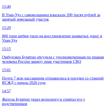
15:40
В Улан-Удэ с самовольщика взыскали 200 тысяч рублей за
занятый земельный участок
15:29
800 тонн щебня ушло на восстановление размытых дорог в
Улан-Удэ
15:15
Омбудсмен Бурятии обсудила с уполномоченным по правам
человека России защиту прав участников СВО
15:01
Почти 7 млн пассажиров отправились в поездки со станций
ВСЖД с начала 2026 года
14:57
Житель Бурятии украл велосипед и спрятал его у
родственников