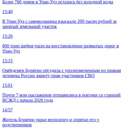
Более 700 домов в Улан-Удэ остались без холодной воды
15:40
В Улан-Удэ с самовольщика взыскали 200 тысяч рублей за
занятый земельный участок
15:29
800 тонн щебня ушло на восстановление размытых дорог в
Улан-Удэ
15:15
Омбудсмен Бурятии обсудила с уполномоченным по правам
человека России защиту прав участников СВО
15:01
Почти 7 млн пассажиров отправились в поездки со станций
ВСЖД с начала 2026 года
14:57
Житель Бурятии украл велосипед и спрятал его у
родственников