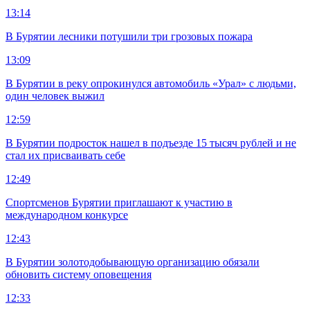
13:14
В Бурятии лесники потушили три грозовых пожара
13:09
В Бурятии в реку опрокинулся автомобиль «Урал» с людьми,
один человек выжил
12:59
В Бурятии подросток нашел в подъезде 15 тысяч рублей и не
стал их присваивать себе
12:49
Спортсменов Бурятии приглашают к участию в
международном конкурсе
12:43
В Бурятии золотодобывающую организацию обязали
обновить систему оповещения
12:33