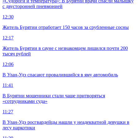
«Судороги и температура»: В Бурятии врачи спасли малышку
с двусторонней пневмонией
12:30
Житель Бурятии отработает 150 часов за срубленные сосны
12:17
Житель Бурятии в сауне с незнакомцем лишился почти 200
тысяч рублей
12:06
В Улан-Удэ спасают провалившийся в яму автомобиль
11:41
В Бурятии мошенники стали чаще притворяться
«сотрудниками суда»
11:27
В Улан-Удэ росгвардейцы нашли у неадекватной девушки в
лесу наркотики