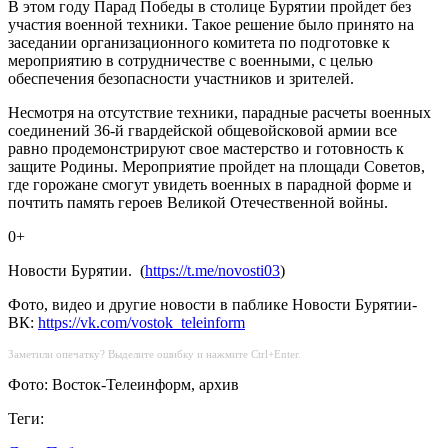
В этом году Парад Победы в столице Бурятии пройдет без
участия военной техники. Такое решение было принято на
заседании организационного комитета по подготовке к
мероприятию в сотрудничестве с военными, с целью
обеспечения безопасности участников и зрителей.
Несмотря на отсутствие техники, парадные расчеты военных
соединений 36-й гвардейской общевойсковой армии все
равно продемонстрируют свое мастерство и готовность к
защите Родины. Мероприятие пройдет на площади Советов,
где горожане смогут увидеть военных в парадной форме и
почтить память героев Великой Отечественной войны.
0+
Новости Бурятии. (
https://t.me/novosti03
)
Фото, видео и другие новости в паблике Новости Бурятии-
ВК:
https://vk.com/vostok_teleinform
Заметили опечатку? Выделите ошибку и нажмите Ctrl+Enter.
Фото: Восток-Телеинформ, архив
Теги: