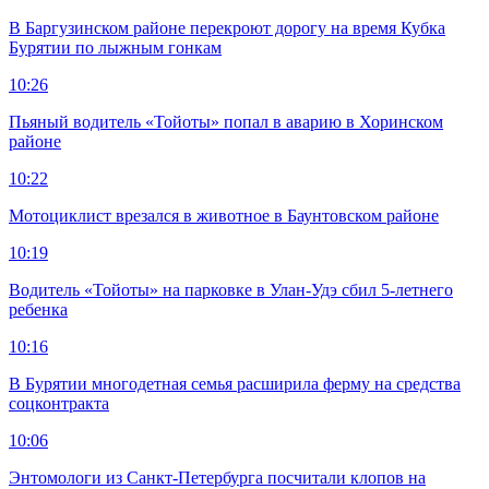
В Баргузинском районе перекроют дорогу на время Кубка
Бурятии по лыжным гонкам
10:26
Пьяный водитель «Тойоты» попал в аварию в Хоринском
районе
10:22
Мотоциклист врезался в животное в Баунтовском районе
10:19
Водитель «Тойоты» на парковке в Улан-Удэ сбил 5-летнего
ребенка
10:16
В Бурятии многодетная семья расширила ферму на средства
соцконтракта
10:06
Энтомологи из Санкт-Петербурга посчитали клопов на