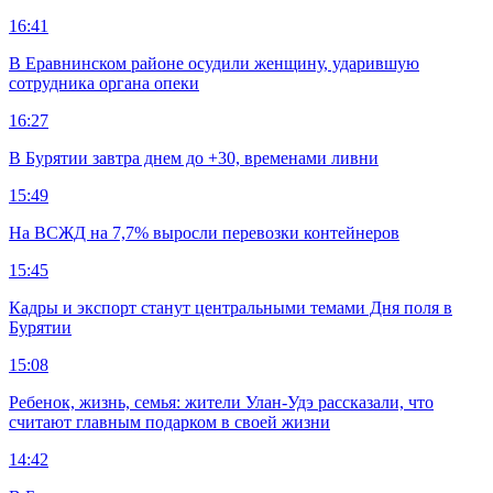
16:41
В Еравнинском районе осудили женщину, ударившую
сотрудника органа опеки
16:27
В Бурятии завтра днем до +30, временами ливни
15:49
На ВСЖД на 7,7% выросли перевозки контейнеров
15:45
Кадры и экспорт станут центральными темами Дня поля в
Бурятии
15:08
Ребенок, жизнь, семья: жители Улан-Удэ рассказали, что
считают главным подарком в своей жизни
14:42