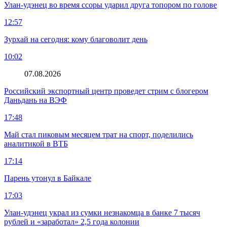
Улан-удэнец во время ссоры ударил друга топором по голове
12:57
Зурхай на сегодня: кому благоволит день
10:02
07.08.2026
Российский экспортный центр проведет стрим с блогером
Даньдань на ВЭФ
17:48
Май стал пиковым месяцем трат на спорт, поделились
аналитикой в ВТБ
17:14
Парень утонул в Байкале
17:03
Улан-удэнец украл из сумки незнакомца в банке 7 тысяч
рублей и «заработал» 2,5 года колонии