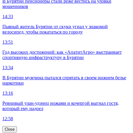
В Бурятии пенсионеры стали реже вестись на уловки
мошенников
14:33
Пьяный житель Бурятии от скуки угнал у знакомой
велосипед, чтобы покататься по городу
13:51
Год высоких достижений: как «АпатитАгро» выстраивает
спортивную инфраструктуру в Бурятии
13:34
В Бурятии мужчина пытался спрятать в своем нижнем белье
наркотики
13:16
Ревнивый улан-удэнец ножами и кочергой выгнал гостя,
который ему надоел
12:58
Close