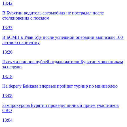
13:42
В Бурятии водитель автомобиля не пострадал после
столкновения с поездом
13:33
В БСМП в Улан-Удэ после успешной операции выписали 100-
летнюю пациентку
13:26
Пять миллионов рублей отдали жители Бурятии мошенникам
за неделю
13:18
На берегу Байкала впервые пройдет турнир по миниволею
13:08
Зампрокурора Бурятии проведет личный прием участников
СВО
13:04