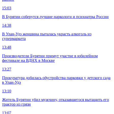
15:03
В Бурятии соберутся лучшие наркологи и психиатры России
14:38
В Улан-Удэ женщина пыталась украсть алкоголь из
супермаркета
13:48
Производители Бурятии примут участие в юбилейном
фестивале на ВДНХ в Москве
13:27
Прокуратура добилась обустройства парковки у детского сада
в Улан-Удэ
13:10
Житель Бурятии убил мужчину, отказавшегося вытащить его
трактор из грязи
13:07