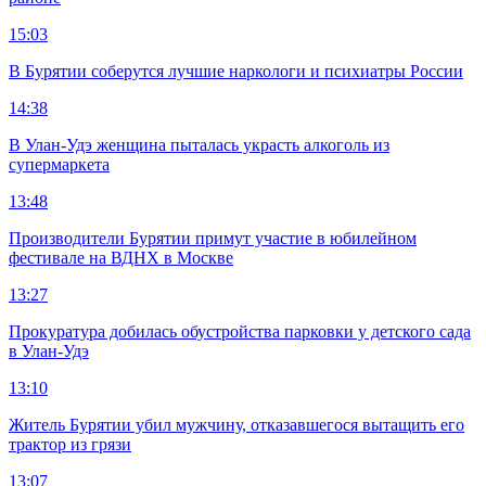
15:03
В Бурятии соберутся лучшие наркологи и психиатры России
14:38
В Улан-Удэ женщина пыталась украсть алкоголь из
супермаркета
13:48
Производители Бурятии примут участие в юбилейном
фестивале на ВДНХ в Москве
13:27
Прокуратура добилась обустройства парковки у детского сада
в Улан-Удэ
13:10
Житель Бурятии убил мужчину, отказавшегося вытащить его
трактор из грязи
13:07