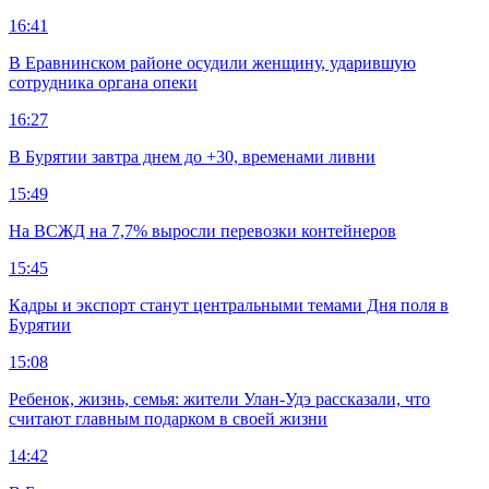
16:41
В Еравнинском районе осудили женщину, ударившую
сотрудника органа опеки
16:27
В Бурятии завтра днем до +30, временами ливни
15:49
На ВСЖД на 7,7% выросли перевозки контейнеров
15:45
Кадры и экспорт станут центральными темами Дня поля в
Бурятии
15:08
Ребенок, жизнь, семья: жители Улан-Удэ рассказали, что
считают главным подарком в своей жизни
14:42