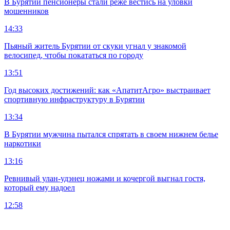
В Бурятии пенсионеры стали реже вестись на уловки
мошенников
14:33
Пьяный житель Бурятии от скуки угнал у знакомой
велосипед, чтобы покататься по городу
13:51
Год высоких достижений: как «АпатитАгро» выстраивает
спортивную инфраструктуру в Бурятии
13:34
В Бурятии мужчина пытался спрятать в своем нижнем белье
наркотики
13:16
Ревнивый улан-удэнец ножами и кочергой выгнал гостя,
который ему надоел
12:58