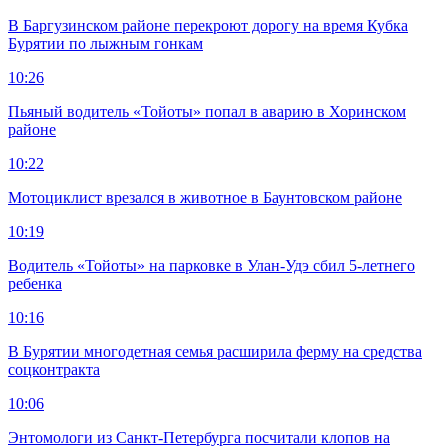
В Баргузинском районе перекроют дорогу на время Кубка
Бурятии по лыжным гонкам
10:26
Пьяный водитель «Тойоты» попал в аварию в Хоринском
районе
10:22
Мотоциклист врезался в животное в Баунтовском районе
10:19
Водитель «Тойоты» на парковке в Улан-Удэ сбил 5-летнего
ребенка
10:16
В Бурятии многодетная семья расширила ферму на средства
соцконтракта
10:06
Энтомологи из Санкт-Петербурга посчитали клопов на