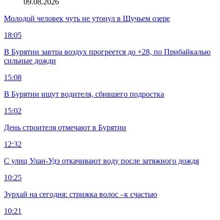
09.08.2026
Молодой человек чуть не утонул в Щучьем озере
18:05
В Бурятии завтра воздух прогреется до +28, по Прибайкалью
сильные дожди
15:08
В Бурятии ищут водителя, сбившего подростка
15:02
День строителя отмечают в Бурятии
12:32
С улиц Улан-Удэ откачивают воду после затяжного дождя
10:25
Зурхай на сегодня: стрижка волос –к счастью
10:21