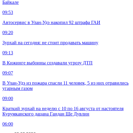
Байкале
09:53
Автосервис в Улан-Удэ накопил 92 штрафа ГАИ
09:20
Зурхай на сегодня: не стоит продавать машину
09:13
В Кижинге выбоины создавали угрозу ДТП
09:07
В Улан-Удэ из пожара спасли 11 человек, 5 из них отравились
угарным газом
09:00
Краткий зурхай на неделю с 10 по 16 августа от настоятеля
Курумканского дацана Гандан Ше Дувлин
06:00