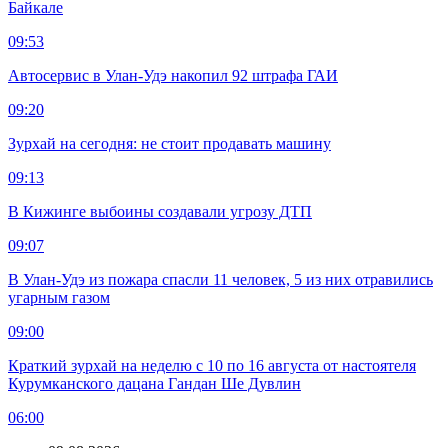
Байкале
09:53
Автосервис в Улан-Удэ накопил 92 штрафа ГАИ
09:20
Зурхай на сегодня: не стоит продавать машину
09:13
В Кижинге выбоины создавали угрозу ДТП
09:07
В Улан-Удэ из пожара спасли 11 человек, 5 из них отравились
угарным газом
09:00
Краткий зурхай на неделю с 10 по 16 августа от настоятеля
Курумканского дацана Гандан Ше Дувлин
06:00