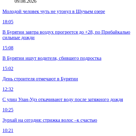
09.08.2026
Молодой человек чуть не утонул в Щучьем озере
18:05
В Бурятии завтра воздух прогреется до +28, по Прибайкалью
сильные дожди
15:08
В Бурятии ищут водителя, сбившего подростка
15:02
День строителя отмечают в Бурятии
12:32
С улиц Улан-Удэ откачивают воду после затяжного дождя
10:25
Зурхай на сегодня: стрижка волос –к счастью
10:21