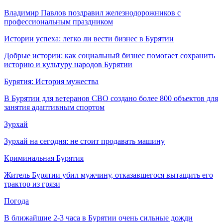
Владимир Павлов поздравил железнодорожников с
профессиональным праздником
Истории успеха: легко ли вести бизнес в Бурятии
Добрые истории: как социальный бизнес помогает сохранить
историю и культуру народов Бурятии
Бурятия: История мужества
В Бурятии для ветеранов СВО создано более 800 объектов для
занятия адаптивным спортом
Зурхай
Зурхай на сегодня: не стоит продавать машину
Криминальная Бурятия
Житель Бурятии убил мужчину, отказавшегося вытащить его
трактор из грязи
Погода
В ближайшие 2-3 часа в Бурятии очень сильные дожди