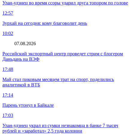
Улан-удэнец во время ссоры ударил друга топором по голове
12:57
Зурхай на сегодня: кому благоволит день
10:02
07.08.2026
Российский экспортный центр проведет стрим с блогером
Даньдань на ВЭФ
17:48
Май стал пиковым месяцем трат на спорт, поделились
аналитикой в ВТБ
17:14
Парень утонул в Байкале
17:03
Улан-удэнец украл из сумки незнакомца в банке 7 тысяч
рублей и «заработал» 2,5 года колонии