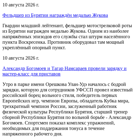
10 августа 2026 г.
Фельдшер из Бурятии награждён медалью Жукова
Гвардии младший лейтенант, фельдшер мотострелковой роты
из Бурятии награжден медалью Жукова. Одним из наиболее
напряжённых эпизодов его службы стал штурм населённого
пункта Воскресенка. Противник оборудовал там мощный
укреплённый опорный пункт.
10 августа 2026 г.
Александр Богомоев и Тагар Намсараев провели зарядку и
мастер-класс для приставов
Утро в парке имени Орешкова Улан-Удэ началось с бодрой
зарядки, которую для сотрудников УФССП провел известный
российский борец вольного стиля, победитель первых
Европейских игр, чемпион Европы, обладатель Кубка мира,
трехкратный чемпион России, заслуженный работник
физической культуры Республики Бурятия, старший тренер
сборной Республики Бурятия по вольной борьбе - Александр
Богомоев. Спортсмен показал комплекс упражнений,
необходимых для поддержания тонуса в течение
напряженного рабочего дня.