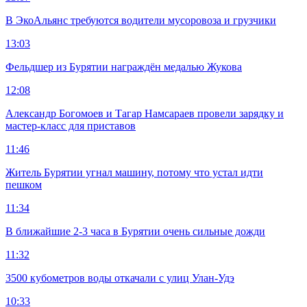
В ЭкоАльянс требуются водители мусоровоза и грузчики
13:03
Фельдшер из Бурятии награждён медалью Жукова
12:08
Александр Богомоев и Тагар Намсараев провели зарядку и
мастер-класс для приставов
11:46
Житель Бурятии угнал машину, потому что устал идти
пешком
11:34
В ближайшие 2-3 часа в Бурятии очень сильные дожди
11:32
3500 кубометров воды откачали с улиц Улан-Удэ
10:33