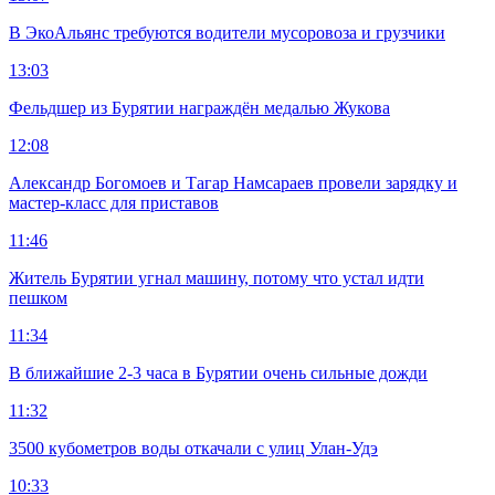
В ЭкоАльянс требуются водители мусоровоза и грузчики
13:03
Фельдшер из Бурятии награждён медалью Жукова
12:08
Александр Богомоев и Тагар Намсараев провели зарядку и
мастер-класс для приставов
11:46
Житель Бурятии угнал машину, потому что устал идти
пешком
11:34
В ближайшие 2-3 часа в Бурятии очень сильные дожди
11:32
3500 кубометров воды откачали с улиц Улан-Удэ
10:33