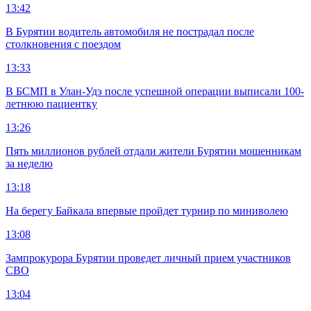
13:42
В Бурятии водитель автомобиля не пострадал после
столкновения с поездом
13:33
В БСМП в Улан-Удэ после успешной операции выписали 100-
летнюю пациентку
13:26
Пять миллионов рублей отдали жители Бурятии мошенникам
за неделю
13:18
На берегу Байкала впервые пройдет турнир по миниволею
13:08
Зампрокурора Бурятии проведет личный прием участников
СВО
13:04