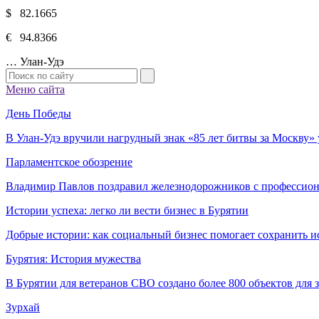
$ 82.1665
€ 94.8366
…
Улан-Удэ
Меню сайта
День Победы
В Улан-Удэ вручили нагрудный знак «85 лет битвы за Москву
Парламентское обозрение
Владимир Павлов поздравил железнодорожников с профессио
Истории успеха: легко ли вести бизнес в Бурятии
Добрые истории: как социальный бизнес помогает сохранить и
Бурятия: История мужества
В Бурятии для ветеранов СВО создано более 800 объектов для
Зурхай