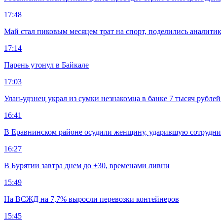
17:48
Май стал пиковым месяцем трат на спорт, поделились аналити
17:14
Парень утонул в Байкале
17:03
Улан-удэнец украл из сумки незнакомца в банке 7 тысяч рублей
16:41
В Еравнинском районе осудили женщину, ударившую сотрудни
16:27
В Бурятии завтра днем до +30, временами ливни
15:49
На ВСЖД на 7,7% выросли перевозки контейнеров
15:45