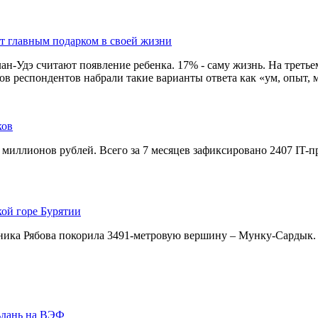
ют главным подарком в своей жизни
-Удэ считают появление ребенка. 17% - саму жизнь. На третьем 
в респондентов набрали такие варианты ответа как «ум, опыт, м
ков
 миллионов рублей. Всего за 7 месяцев зафиксировано 2407 IT-
кой горе Бурятии
ника Рябова покорила 3491-метровую вершину – Мунку-Сардык.
ьдань на ВЭФ