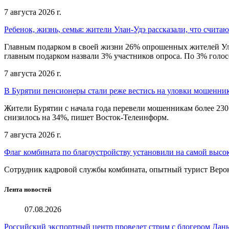
7 августа 2026 г.
Ребенок, жизнь, семья: жители Улан-Удэ рассказали, что счита
Главным подарком в своей жизни 26% опрошенных жителей Улан
главным подарком назвали 3% участников опроса. По 3% голосо
7 августа 2026 г.
В Бурятии пенсионеры стали реже вестись на уловки мошенни
Жители Бурятии с начала года перевели мошенникам более 230
снизилось на 34%, пишет Восток-Телеинформ.
7 августа 2026 г.
Флаг комбината по благоустройству установили на самой высо
Сотрудник кадровой службы комбината, опытный турист Веро
Лента новостей
07.08.2026
Российский экспортный центр проведет стрим с блогером Дан