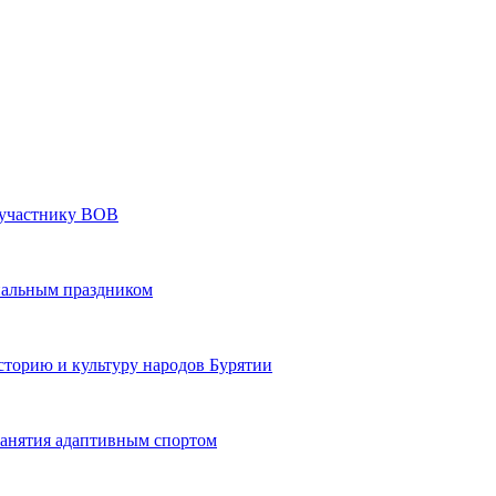
» участнику ВОВ
нальным праздником
сторию и культуру народов Бурятии
 занятия адаптивным спортом