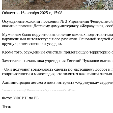
Общество
16 октября 2025 г., 15:08
Осужденные колонии-поселения № 3 Управления Федеральной с
оказание помощи Детскому дому-интернату «Журавушка», соо
Мужчинам было поручено выполнение важных подготовительных 
нарушениями интеллектуального развития. Основной задачей с
вручную, ответственно и усердно.
Кроме того, осужденные очистили прилегающую территорию от
Заместитель начальника учреждения Евгений Чукланов высоко
- Они получают возможность сделать по-настоящему доброе и по
сопричастности и милосердия, что является важнейшей частью и
Администрация детского дома-интерната «Журавушка» сердечн
Заметили опечатку? Выделите ошибку и нажмите Ctrl+Enter.
Фото: УФСИН по РБ
Теги: