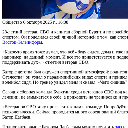
Общество
6 октября 2025 г., 16:08
28-летний ветеран СВО и капитан сборной Бурятии по волейбол
спортом. Он поделился своей личной историей о том, как спо
Восток-Телеинформ.
«Какое-то время тоже думал, что всё - буду сидеть дома и уже
например, на данный момент. И все это приветствуется и подде
поддерживать дух», - отметил ветеран СВО.
Батор с детства был окружен спортивной атмосферой: родители
Отечества» он узнал о паралимпийских видах спорта и пришел н
волейбол сидя. Но тренер увидел меня и сказал: «Чего сидишь? 
Сегодня сборная команда Бурятии среди ветеранов СВО под кап
лечении, не замыкаться в себе, а приходить на тренировки и пр
«Ветеранов СВО хочу пригласить к нам в команду. Попробуйте н
психологически. Сейчас проводится много соревнований благода
Батор Дагбаев.
Полное интервью с Батором Дагбаевым можно почитать
здесь
.