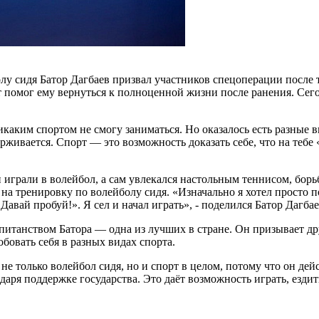
у сидя Батор Дагбаев призвал участников спецоперации после тя
рт помог ему вернуться к полноценной жизни после ранения. Се
 никаким спортом не смогу заниматься. Но оказалось есть разные
рживается. Спорт — это возможность доказать себе, что на тебе 
 играли в волейбол, а сам увлекался настольным теннисом, бор
а тренировку по волейболу сидя. «Изначально я хотел просто пос
Давай пробуй!». Я сел и начал играть», - поделился Батор Дагбае
итанством Батора — одна из лучших в стране. Он призывает дру
обовать себя в разных видах спорта.
е только волейбол сидя, но и спорт в целом, потому что он дей
ря поддержке государства. Это даёт возможность играть, ездить 