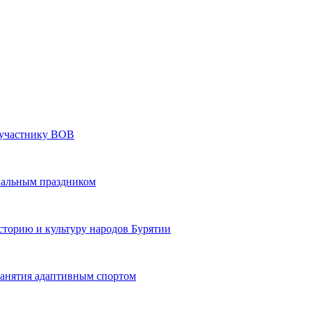
» участнику ВОВ
нальным праздником
сторию и культуру народов Бурятии
 занятия адаптивным спортом