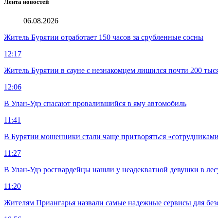
Лента новостей
06.08.2026
Житель Бурятии отработает 150 часов за срубленные сосны
12:17
Житель Бурятии в сауне с незнакомцем лишился почти 200 тыс
12:06
В Улан-Удэ спасают провалившийся в яму автомобиль
11:41
В Бурятии мошенники стали чаще притворяться «сотрудниками
11:27
В Улан-Удэ росгвардейцы нашли у неадекватной девушки в лес
11:20
Жителям Приангарья назвали самые надежные сервисы для без