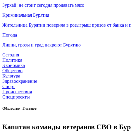
Зурхай: не стоит сегодня продавать мясо
Криминальная Бурятия
Жительница Бурятии поверила в розыгрыш призов от банка и п
Погода
Ливни, грозы и град накроют Бурятию
Сегодня
Политика
Экономика
Общество
Культура
Здравоохранение
Спорт
Происшествия
Спецпроекты
Общество
|
Главное
Капитан команды ветеранов СВО в Буря