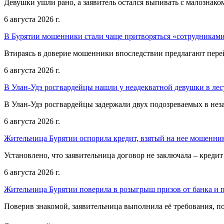
Девушки ушли рано, а заявитель остался выпивать с малознак
6 августа 2026 г.
В Бурятии мошенники стали чаще притворяться «сотрудниками
Втираясь в доверие мошенники впоследствии предлагают пере
6 августа 2026 г.
В Улан-Удэ росгвардейцы нашли у неадекватной девушки в лес
В Улан-Удэ росгвардейцы задержали двух подозреваемых в неза
6 августа 2026 г.
Жительница Бурятии оспорила кредит, взятый на нее мошенни
Установлено, что заявительница договор не заключала – кред
6 августа 2026 г.
Жительница Бурятии поверила в розыгрыш призов от банка и п
Поверив знакомой, заявительница выполнила её требования, п