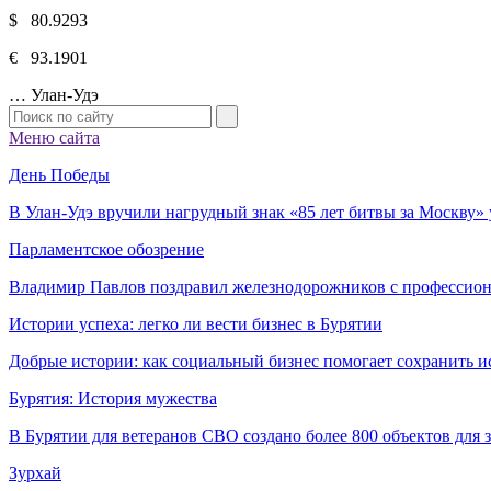
$ 80.9293
€ 93.1901
…
Улан-Удэ
Меню сайта
День Победы
В Улан-Удэ вручили нагрудный знак «85 лет битвы за Москву
Парламентское обозрение
Владимир Павлов поздравил железнодорожников с профессио
Истории успеха: легко ли вести бизнес в Бурятии
Добрые истории: как социальный бизнес помогает сохранить и
Бурятия: История мужества
В Бурятии для ветеранов СВО создано более 800 объектов для
Зурхай