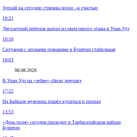
Зурхай на сегодня: стрижка волос –к счастью
10:21
Двухлетний ребенок выпал из окна пятого этажа в Улан-Удэ
10:16
Ситуация с лесными пожарами в Бурятии стабильная
10:03
08.08.2026
В Улан-Удэ на «зебре» сбили девушку
17:22
На Байкале мужчина пошёл купаться и пропал
13:53
«День поля» сегодня проходит в Тарбагатайском районе
Бурятии