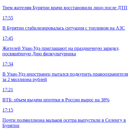
Трем жителям Бурятии врачи восстановили лицо после ДТП
17:55
В Бурятии стабилизировалась ситуация с топливом на АЗС
17:45
Жителей Улан-Удэ приглашают на праздничную зарядку,
посвящённую Дню физкультурника
17:34
В Улан-Удэ иностранец пытался подкупить правоохранителя
за 2 миллиона рублей
17:21
ВТБ: объем выдачи ипотеки в России вырос на 38%
17:15
Почти полмиллиона мальков осетра выпустили в Селенгу в
Бурятии