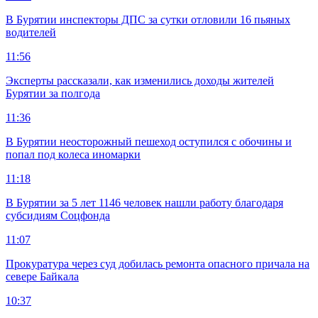
В Бурятии инспекторы ДПС за сутки отловили 16 пьяных
водителей
11:56
Эксперты рассказали, как изменились доходы жителей
Бурятии за полгода
11:36
В Бурятии неосторожный пешеход оступился с обочины и
попал под колеса иномарки
11:18
В Бурятии за 5 лет 1146 человек нашли работу благодаря
субсидиям Соцфонда
11:07
Прокуратура через суд добилась ремонта опасного причала на
севере Байкала
10:37