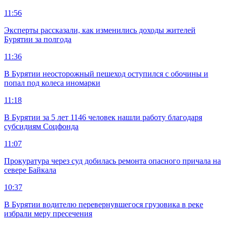
11:56
Эксперты рассказали, как изменились доходы жителей
Бурятии за полгода
11:36
В Бурятии неосторожный пешеход оступился с обочины и
попал под колеса иномарки
11:18
В Бурятии за 5 лет 1146 человек нашли работу благодаря
субсидиям Соцфонда
11:07
Прокуратура через суд добилась ремонта опасного причала на
севере Байкала
10:37
В Бурятии водителю перевернувшегося грузовика в реке
избрали меру пресечения