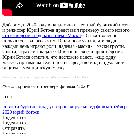
Добавим, в 2020 году в пандемию известный бурятский поэт
и режиссер Юрий Ботоев представил премьеру своего нового
стихотворения под названием «Маски
». Стихотворение
получилось философским. В нем поэт указал, что люди
каждый день играют роли, надевая «маски» - маски грусти,
ярости, страха и так далее. И в конце своего произведения
Юрий Ботоев отметил, что несложно надеть «еще одну
маску», призвав жителей носить средство индивидуальной
защиты – медицинскую маску.
Заметили опечатку? Выделите ошибку и нажмите Ctrl+Enter.
Фото: скриншот с трейлера фильма "2020"
Теги:
новости бурятии
локдаун
коронавирус
ковид
фильм
трейлер
2020
юрий ботоев
Поделиться
Поделиться
Отправить
Поделиться