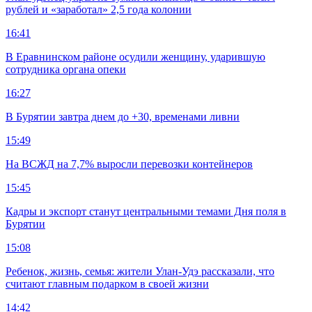
рублей и «заработал» 2,5 года колонии
16:41
В Еравнинском районе осудили женщину, ударившую
сотрудника органа опеки
16:27
В Бурятии завтра днем до +30, временами ливни
15:49
На ВСЖД на 7,7% выросли перевозки контейнеров
15:45
Кадры и экспорт станут центральными темами Дня поля в
Бурятии
15:08
Ребенок, жизнь, семья: жители Улан-Удэ рассказали, что
считают главным подарком в своей жизни
14:42