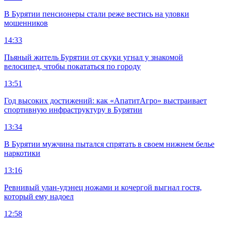
В Бурятии пенсионеры стали реже вестись на уловки
мошенников
14:33
Пьяный житель Бурятии от скуки угнал у знакомой
велосипед, чтобы покататься по городу
13:51
Год высоких достижений: как «АпатитАгро» выстраивает
спортивную инфраструктуру в Бурятии
13:34
В Бурятии мужчина пытался спрятать в своем нижнем белье
наркотики
13:16
Ревнивый улан-удэнец ножами и кочергой выгнал гостя,
который ему надоел
12:58