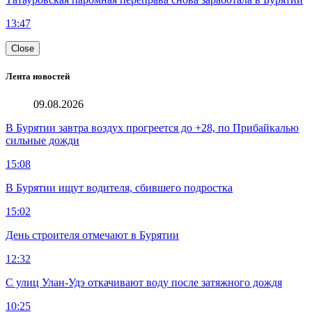
13:47
Close
Лента новостей
09.08.2026
В Бурятии завтра воздух прогреется до +28, по Прибайкалью
сильные дожди
15:08
В Бурятии ищут водителя, сбившего подростка
15:02
День строителя отмечают в Бурятии
12:32
С улиц Улан-Удэ откачивают воду после затяжного дождя
10:25