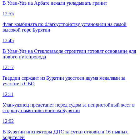
В Улан-Удэ на Арбате начали укладывать гранит
12:55
Флаг комбината по благоустройству установили на самой
высокой горе Бурятии
12:45
В Улан-Удэ на Стеклозаводе строители готовят основание для
нового путепровода
12:17
Гвардии сержант из Бурятии удостоен двумя медалями за
участие в СВО
12:11
Улан-удэнец предстанет перед судом за непристойный жест в
сторону памятника воинам Бурятии
12:02
В Бурятии инспекторы ДПС за сутки отловили 16 пьяных
водителей