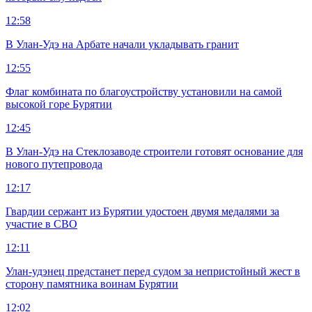
12:58
В Улан-Удэ на Арбате начали укладывать гранит
12:55
Флаг комбината по благоустройству установили на самой
высокой горе Бурятии
12:45
В Улан-Удэ на Стеклозаводе строители готовят основание для
нового путепровода
12:17
Гвардии сержант из Бурятии удостоен двумя медалями за
участие в СВО
12:11
Улан-удэнец предстанет перед судом за непристойный жест в
сторону памятника воинам Бурятии
12:02