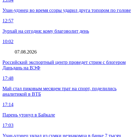
Улан-удэнец во время ссоры ударил друга топором по голове
12:57
Зурхай на сегодня: кому благоволит день
10:02
07.08.2026
Российский экспортный центр проведет стрим с блогером
Даньдань на ВЭФ
17:48
Май стал пиковым месяцем трат на спорт, поделились
аналитикой в ВТБ
17:14
Парень утонул в Байкале
17:03
Улан-удэнец украл из сумки незнакомца в банке 7 тысяч