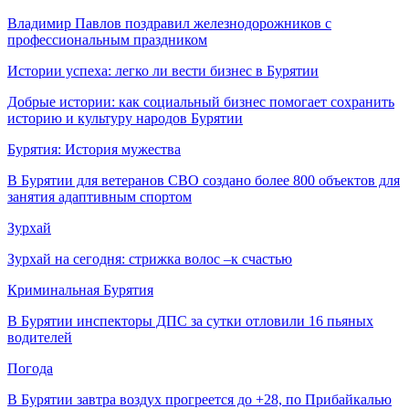
Владимир Павлов поздравил железнодорожников с
профессиональным праздником
Истории успеха: легко ли вести бизнес в Бурятии
Добрые истории: как социальный бизнес помогает сохранить
историю и культуру народов Бурятии
Бурятия: История мужества
В Бурятии для ветеранов СВО создано более 800 объектов для
занятия адаптивным спортом
Зурхай
Зурхай на сегодня: стрижка волос –к счастью
Криминальная Бурятия
В Бурятии инспекторы ДПС за сутки отловили 16 пьяных
водителей
Погода
В Бурятии завтра воздух прогреется до +28, по Прибайкалью