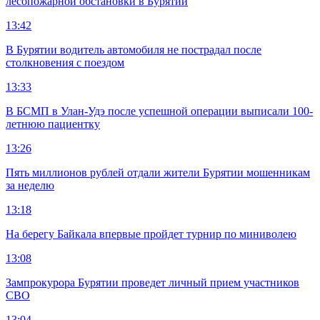
лесопожарной обстановки в Бурятии
13:42
В Бурятии водитель автомобиля не пострадал после
столкновения с поездом
13:33
В БСМП в Улан-Удэ после успешной операции выписали 100-
летнюю пациентку
13:26
Пять миллионов рублей отдали жители Бурятии мошенникам
за неделю
13:18
На берегу Байкала впервые пройдет турнир по миниволею
13:08
Зампрокурора Бурятии проведет личный прием участников
СВО
13:04