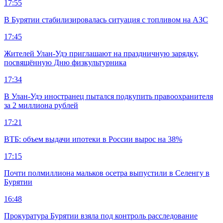
17:55
В Бурятии стабилизировалась ситуация с топливом на АЗС
17:45
Жителей Улан-Удэ приглашают на праздничную зарядку,
посвящённую Дню физкультурника
17:34
В Улан-Удэ иностранец пытался подкупить правоохранителя
за 2 миллиона рублей
17:21
ВТБ: объем выдачи ипотеки в России вырос на 38%
17:15
Почти полмиллиона мальков осетра выпустили в Селенгу в
Бурятии
16:48
Прокуратура Бурятии взяла под контроль расследование