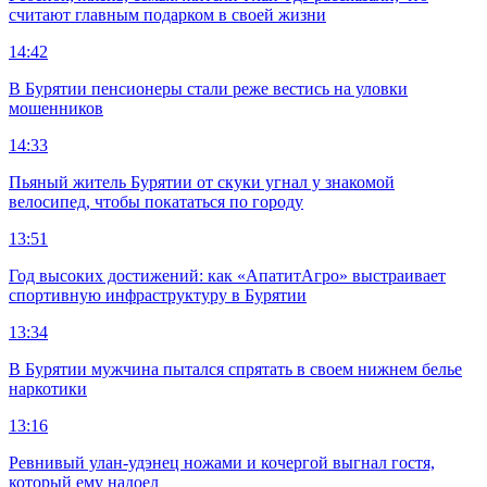
считают главным подарком в своей жизни
14:42
В Бурятии пенсионеры стали реже вестись на уловки
мошенников
14:33
Пьяный житель Бурятии от скуки угнал у знакомой
велосипед, чтобы покататься по городу
13:51
Год высоких достижений: как «АпатитАгро» выстраивает
спортивную инфраструктуру в Бурятии
13:34
В Бурятии мужчина пытался спрятать в своем нижнем белье
наркотики
13:16
Ревнивый улан-удэнец ножами и кочергой выгнал гостя,
который ему надоел