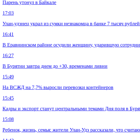
Парень утонул в Байкале
17:03
Улан-удэнец украл из сумки незнакомца в банке 7 тысяч рублей
16:41
В Еравнинском районе осудили женщину, ударившую сотрудни
16:27
В Бурятии завтра днем до +30, временами ливни
15:49
На ВСЖД на 7,7% выросли перевозки контейнеров
15:45
Кадры и экспорт станут центральными темами Дня поля в Бур
15:08
Ребенок, жизнь, семья: жители Улан-Удэ рассказали, что счита