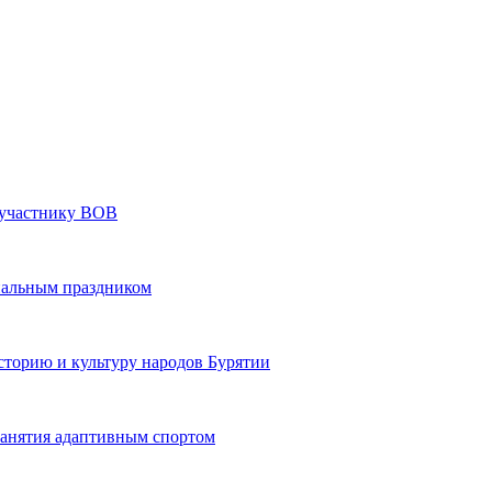
» участнику ВОВ
нальным праздником
сторию и культуру народов Бурятии
 занятия адаптивным спортом