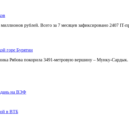
ков
 миллионов рублей. Всего за 7 месяцев зафиксировано 2407 IT-
кой горе Бурятии
ника Рябова покорила 3491-метровую вершину – Мунку-Сардык.
ьдань на ВЭФ
кой в ВТБ