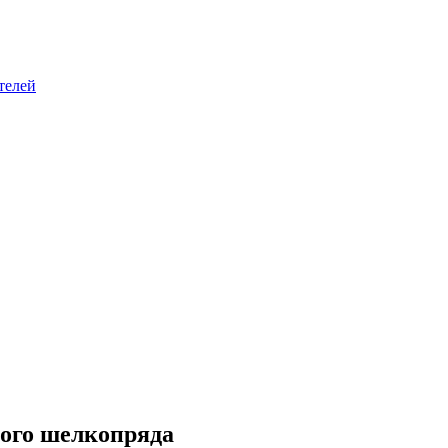
телей
кого шелкопряда