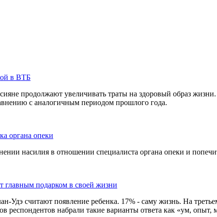
кой в ВТБ
сияне продолжают увеличивать траты на здоровый образ жизни. 
равнению с аналогичным периодом прошлого года.
ка органа опеки
ении насилия в отношении специалиста органа опеки и попечит
ют главным подарком в своей жизни
-Удэ считают появление ребенка. 17% - саму жизнь. На третьем 
в респондентов набрали такие варианты ответа как «ум, опыт, м