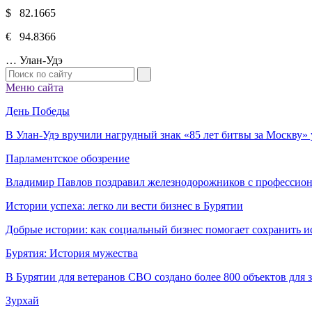
$ 82.1665
€ 94.8366
…
Улан-Удэ
Меню сайта
День Победы
В Улан-Удэ вручили нагрудный знак «85 лет битвы за Москву
Парламентское обозрение
Владимир Павлов поздравил железнодорожников с профессио
Истории успеха: легко ли вести бизнес в Бурятии
Добрые истории: как социальный бизнес помогает сохранить и
Бурятия: История мужества
В Бурятии для ветеранов СВО создано более 800 объектов для
Зурхай