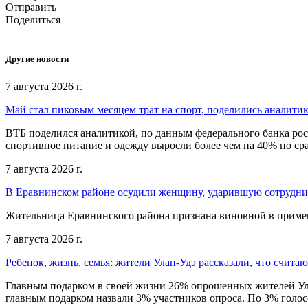
Отправить
Поделиться
Другие новости
7 августа 2026 г.
Май стал пиковым месяцем трат на спорт, поделились аналити
ВТБ поделился аналитикой, по данным федерального банка рос
спортивное питание и одежду выросли более чем на 40% по с
7 августа 2026 г.
В Еравнинском районе осудили женщину, ударившую сотрудни
Жительница Еравнинского района признана виновной в примен
7 августа 2026 г.
Ребенок, жизнь, семья: жители Улан-Удэ рассказали, что счита
Главным подарком в своей жизни 26% опрошенных жителей Улан
главным подарком назвали 3% участников опроса. По 3% голосо