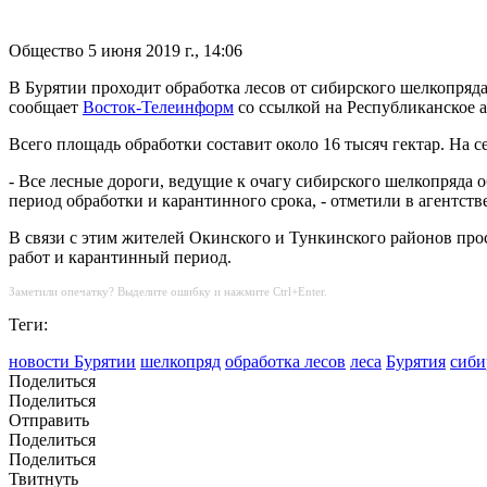
Общество
5 июня 2019 г., 14:06
В Бурятии проходит обработка лесов от сибирского шелкопряд
сообщает
Восток-Телеинформ
со ссылкой на Республиканское а
Всего площадь обработки составит около 16 тысяч гектар. На с
- Все лесные дороги, ведущие к очагу сибирского шелкопряда
период обработки и карантинного срока, - отметили в агентстве
В связи с этим жителей Окинского и Тункинского районов прос
работ и карантинный период.
Заметили опечатку? Выделите ошибку и нажмите Ctrl+Enter.
Теги:
новости Бурятии
шелкопряд
обработка лесов
леса
Бурятия
сиби
Поделиться
Поделиться
Отправить
Поделиться
Поделиться
Твитнуть