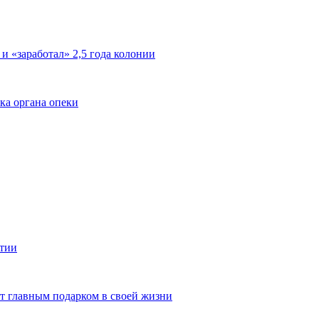
 и «заработал» 2,5 года колонии
ка органа опеки
ятии
ют главным подарком в своей жизни