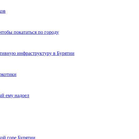
ков
чтобы покататься по городу
ртивную инфраструктуру в Бурятии
ркотики
ый ему надоел
кой горе Бурятии