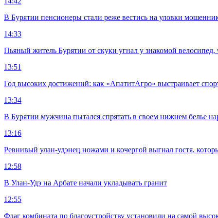
14:42
В Бурятии пенсионеры стали реже вестись на уловки мошенни
14:33
Пьяный житель Бурятии от скуки угнал у знакомой велосипед, 
13:51
Год высоких достижений: как «АпатитАгро» выстраивает спо
13:34
В Бурятии мужчина пытался спрятать в своем нижнем белье на
13:16
Ревнивый улан-удэнец ножами и кочергой выгнал гостя, котор
12:58
В Улан-Удэ на Арбате начали укладывать гранит
12:55
Флаг комбината по благоустройству установили на самой высо