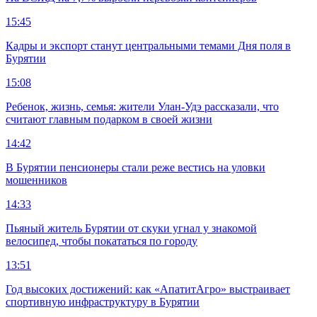
15:45
Кадры и экспорт станут центральными темами Дня поля в
Бурятии
15:08
Ребенок, жизнь, семья: жители Улан-Удэ рассказали, что
считают главным подарком в своей жизни
14:42
В Бурятии пенсионеры стали реже вестись на уловки
мошенников
14:33
Пьяный житель Бурятии от скуки угнал у знакомой
велосипед, чтобы покататься по городу
13:51
Год высоких достижений: как «АпатитАгро» выстраивает
спортивную инфраструктуру в Бурятии