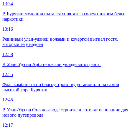
13:34
В Бурятии мужчина пытался спрятать в своем нижнем белье
наркотики
13:16
Ревнивый улан-удэнец ножами и кочергой выгнал гостя,
который ему надоел
12:58
В Улан-Удэ на Арбате начали укладывать гранит
12:55
Флаг комбината по благоустройству установили на самой
высокой горе Бурятии
12:45
В Улан-Удэ на Стеклозаводе строители готовят основание для
нового путепровода
12:17