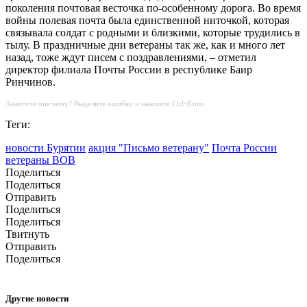
поколения почтовая весточка по-особенному дорога. Во время
войны полевая почта была единственной ниточкой, которая
связывала солдат с родными и близкими, которые трудились в
тылу. В праздничные дни ветераны так же, как и много лет
назад, тоже ждут писем с поздравлениями, – отметил
директор филиала Почты России в республике Баир
Ринчинов.
Заметили опечатку? Выделите ошибку и нажмите Ctrl+Enter.
Теги:
новости Бурятии
акция "Письмо ветерану"
Почта России
ветераны ВОВ
Поделиться
Поделиться
Отправить
Поделиться
Поделиться
Твитнуть
Отправить
Поделиться
Другие новости