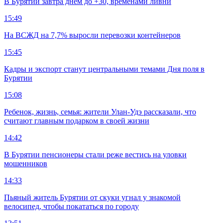
В Бурятии завтра днем до +30, временами ливни
15:49
На ВСЖД на 7,7% выросли перевозки контейнеров
15:45
Кадры и экспорт станут центральными темами Дня поля в
Бурятии
15:08
Ребенок, жизнь, семья: жители Улан-Удэ рассказали, что
считают главным подарком в своей жизни
14:42
В Бурятии пенсионеры стали реже вестись на уловки
мошенников
14:33
Пьяный житель Бурятии от скуки угнал у знакомой
велосипед, чтобы покататься по городу