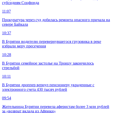
субсидиям Соцфонда
11:07
Прокуратура через суд добилась ремонта опасного причала на
севере Байкала
10:37
В Бурятии водителю перевернувшегося грузовика в реке
избрали меру пресечения
10:28
В Бурятии семейное застолье на Троицу закончилось
стрельбой
10:11
В Бурятии дроппер вернул пенсионеру украденные с
электронного счета 430 тысяч рублей
09:54
Жительница Бурятии перевела аферистам более 3 млн рублей
за «возврат вклада из Африки»