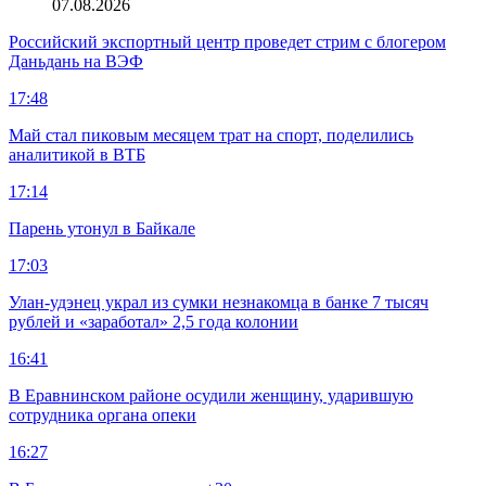
07.08.2026
Российский экспортный центр проведет стрим с блогером
Даньдань на ВЭФ
17:48
Май стал пиковым месяцем трат на спорт, поделились
аналитикой в ВТБ
17:14
Парень утонул в Байкале
17:03
Улан-удэнец украл из сумки незнакомца в банке 7 тысяч
рублей и «заработал» 2,5 года колонии
16:41
В Еравнинском районе осудили женщину, ударившую
сотрудника органа опеки
16:27