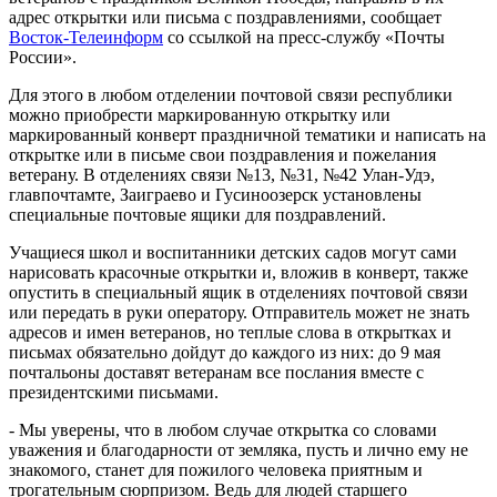
адрес открытки или письма с поздравлениями, сообщает
Восток-Телеинформ
со ссылкой на пресс-службу «Почты
России».
Для этого в любом отделении почтовой связи республики
можно приобрести маркированную открытку или
маркированный конверт праздничной тематики и написать на
открытке или в письме свои поздравления и пожелания
ветерану. В отделениях связи №13, №31, №42 Улан-Удэ,
главпочтамте, Заиграево и Гусиноозерск установлены
специальные почтовые ящики для поздравлений.
Учащиеся школ и воспитанники детских садов могут сами
нарисовать красочные открытки и, вложив в конверт, также
опустить в специальный ящик в отделениях почтовой связи
или передать в руки оператору. Отправитель может не знать
адресов и имен ветеранов, но теплые слова в открытках и
письмах обязательно дойдут до каждого из них: до 9 мая
почтальоны доставят ветеранам все послания вместе с
президентскими письмами.
- Мы уверены, что в любом случае открытка со словами
уважения и благодарности от земляка, пусть и лично ему не
знакомого, станет для пожилого человека приятным и
трогательным сюрпризом. Ведь для людей старшего