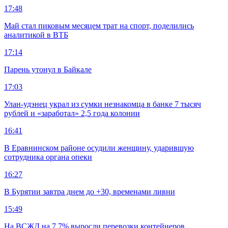
17:48
Май стал пиковым месяцем трат на спорт, поделились
аналитикой в ВТБ
17:14
Парень утонул в Байкале
17:03
Улан-удэнец украл из сумки незнакомца в банке 7 тысяч
рублей и «заработал» 2,5 года колонии
16:41
В Еравнинском районе осудили женщину, ударившую
сотрудника органа опеки
16:27
В Бурятии завтра днем до +30, временами ливни
15:49
На ВСЖД на 7,7% выросли перевозки контейнеров