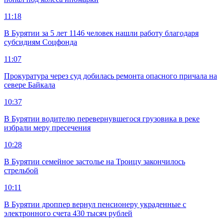
11:18
В Бурятии за 5 лет 1146 человек нашли работу благодаря
субсидиям Соцфонда
11:07
Прокуратура через суд добилась ремонта опасного причала на
севере Байкала
10:37
В Бурятии водителю перевернувшегося грузовика в реке
избрали меру пресечения
10:28
В Бурятии семейное застолье на Троицу закончилось
стрельбой
10:11
В Бурятии дроппер вернул пенсионеру украденные с
электронного счета 430 тысяч рублей