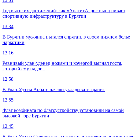
13:51
Год высоких достижений: как «АпатитАгро» выстраивает
спортивную инфраструктуру в Бурятии
13:34
В Бурятии мужчина пытался спрятать в своем нижнем белье
наркотики
13:16
Ревнивый улан-удэнец ножами и кочергой выгнал гостя,
который ему надоел
12:58
В Улан-Удэ на Арбате начали укладывать гранит
12:55
Флаг комбината по благоустройству установили на самой
высокой горе Бурятии
12:45
В Улан-Удэ на Стеклозаводе строители готовят основание для