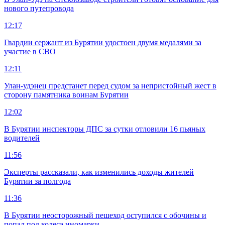
нового путепровода
12:17
Гвардии сержант из Бурятии удостоен двумя медалями за
участие в СВО
12:11
Улан-удэнец предстанет перед судом за непристойный жест в
сторону памятника воинам Бурятии
12:02
В Бурятии инспекторы ДПС за сутки отловили 16 пьяных
водителей
11:56
Эксперты рассказали, как изменились доходы жителей
Бурятии за полгода
11:36
В Бурятии неосторожный пешеход оступился с обочины и
попал под колеса иномарки