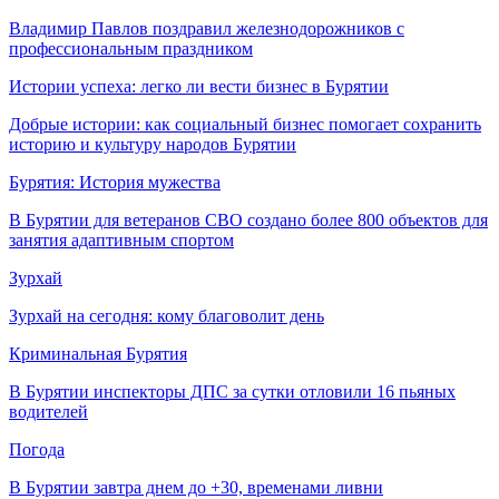
Владимир Павлов поздравил железнодорожников с
профессиональным праздником
Истории успеха: легко ли вести бизнес в Бурятии
Добрые истории: как социальный бизнес помогает сохранить
историю и культуру народов Бурятии
Бурятия: История мужества
В Бурятии для ветеранов СВО создано более 800 объектов для
занятия адаптивным спортом
Зурхай
Зурхай на сегодня: кому благоволит день
Криминальная Бурятия
В Бурятии инспекторы ДПС за сутки отловили 16 пьяных
водителей
Погода
В Бурятии завтра днем до +30, временами ливни