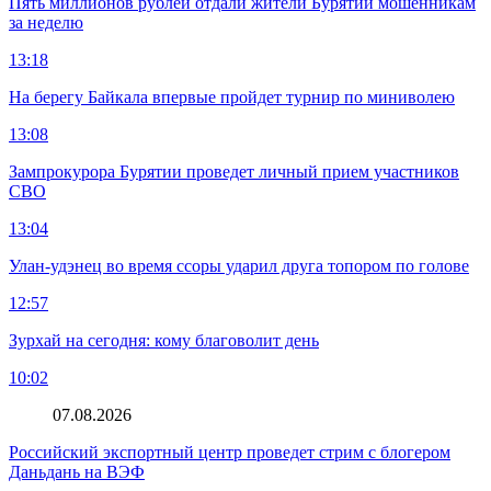
Пять миллионов рублей отдали жители Бурятии мошенникам
за неделю
13:18
На берегу Байкала впервые пройдет турнир по миниволею
13:08
Зампрокурора Бурятии проведет личный прием участников
СВО
13:04
Улан-удэнец во время ссоры ударил друга топором по голове
12:57
Зурхай на сегодня: кому благоволит день
10:02
07.08.2026
Российский экспортный центр проведет стрим с блогером
Даньдань на ВЭФ