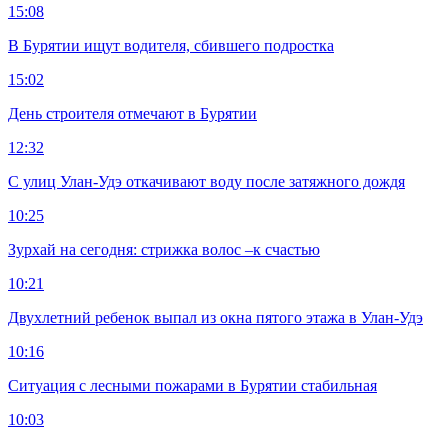
15:08
В Бурятии ищут водителя, сбившего подростка
15:02
День строителя отмечают в Бурятии
12:32
С улиц Улан-Удэ откачивают воду после затяжного дождя
10:25
Зурхай на сегодня: стрижка волос –к счастью
10:21
Двухлетний ребенок выпал из окна пятого этажа в Улан-Удэ
10:16
Ситуация с лесными пожарами в Бурятии стабильная
10:03