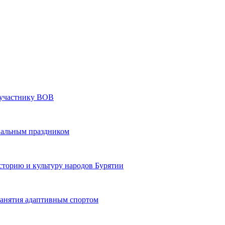
» участнику ВОВ
нальным праздником
сторию и культуру народов Бурятии
 занятия адаптивным спортом