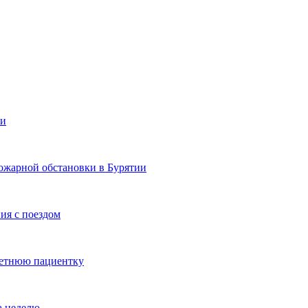
ии
ожарной обстановки в Бурятии
ия с поездом
летнюю пациентку
а неделю