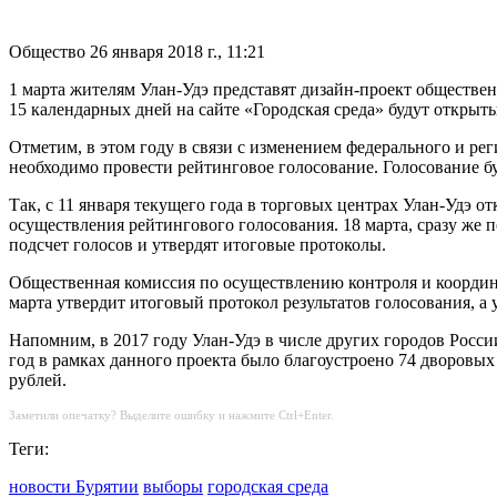
Общество
26 января 2018 г., 11:21
1 марта жителям Улан-Удэ представят дизайн-проект обществен
15 календарных дней на сайте «Городская среда» будут откры
Отметим, в этом году в связи с изменением федерального и рег
необходимо провести рейтинговое голосование. Голосование буд
Так, с 11 января текущего года в торговых центрах Улан-Удэ 
осуществления рейтингового голосования. 18 марта, сразу же 
подсчет голосов и утвердят итоговые протоколы.
Общественная комиссия по осуществлению контроля и коорди
марта утвердит итоговый протокол результатов голосования, а 
Напомним, в 2017 году Улан-Удэ в числе других городов Росс
год в рамках данного проекта было благоустроено 74 дворовых
рублей.
Заметили опечатку? Выделите ошибку и нажмите Ctrl+Enter.
Теги:
новости Бурятии
выборы
городская среда