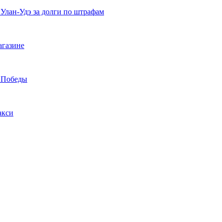
 Улан-Удэ за долги по штрафам
агазине
а Победы
акси