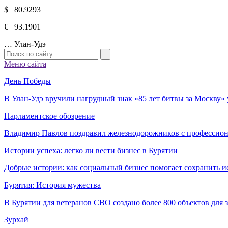
$ 80.9293
€ 93.1901
…
Улан-Удэ
Меню сайта
День Победы
В Улан-Удэ вручили нагрудный знак «85 лет битвы за Москву
Парламентское обозрение
Владимир Павлов поздравил железнодорожников с профессио
Истории успеха: легко ли вести бизнес в Бурятии
Добрые истории: как социальный бизнес помогает сохранить и
Бурятия: История мужества
В Бурятии для ветеранов СВО создано более 800 объектов для
Зурхай