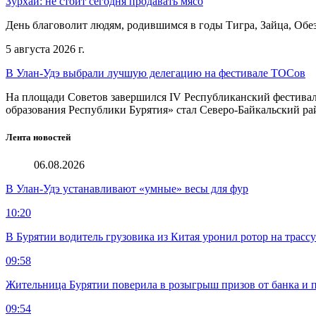
Зурхай: не стоит сегодня продавать мясо
День благоволит людям, родившимся в годы Тигра, Зайца, Обе
5 августа 2026 г.
В Улан-Удэ выбрали лучшую делегацию на фестивале ТОСов
На площади Советов завершился IV Республиканский фестива
образования Республики Бурятия» стал Северо-Байкальский ра
Лента новостей
06.08.2026
В Улан-Удэ устанавливают «умные» весы для фур
10:20
В Бурятии водитель грузовика из Китая уронил ротор на трасс
09:58
Жительница Бурятии поверила в розыгрыш призов от банка и п
09:54