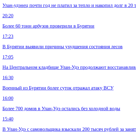
Улан-удэнец почти год не платил за тепло и накопил долг в 20 
20:20
Более 60 тонн арбузов проверили в Бурятии
17:23
В Бурятии выявили причины ухудшения состояния лесов
17:05
На Центральном кладбище Улан-Удэ продолжают восстанавлив
16:30
Военный из Бурятии более суток отражал атаку ВСУ
16:00
Более 700 домов в Улан-Удэ остались без холодной воды
15:40
В Улан-Удэ с самовольщика взыскали 200 тысяч рублей за заня