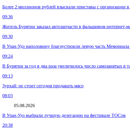
Более 2 миллионов рублей взыскали приставы с организации в
09:36
Житель Бурятии заказал автозапчасти в фальшивом интернет-м
09:30
В Улан-Удэ наполовину благоустроили левую часть Мемориал
09:24
В Бурятии за год в два раза увеличилось число самозанятых в т
09:13
Зурхай: не стоит сегодня продавать мясо
08:03
05.08.2026
В Улан-Удэ выбрали лучшую делегацию на фестивале ТОСов
20:38