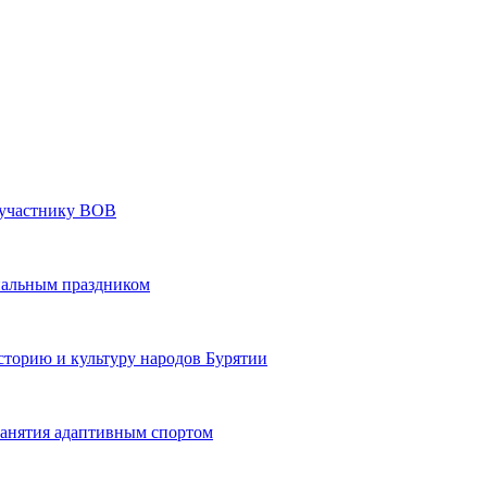
» участнику ВОВ
нальным праздником
сторию и культуру народов Бурятии
 занятия адаптивным спортом