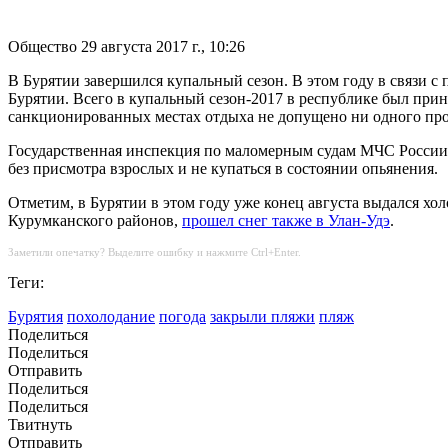
Общество
29 августа 2017 г., 10:26
В Бурятии завершился купальный сезон. В этом году в связи 
Бурятии. Всего в купальный сезон-2017 в республике был прин
санкционированных местах отдыха не допущено ни одного пр
Государственная инспекция по маломерным судам МЧС России п
без присмотра взрослых и не купаться в состоянии опьянения.
Отметим, в Бурятии в этом году уже конец августа выдался хо
Курумканского районов,
прошел снег также в Улан-Удэ
.
Заметили опечатку? Выделите ошибку и нажмите Ctrl+Enter.
Теги:
Бурятия
похолодание
погода
закрыли пляжи
пляж
Поделиться
Поделиться
Отправить
Поделиться
Поделиться
Твитнуть
Отправить