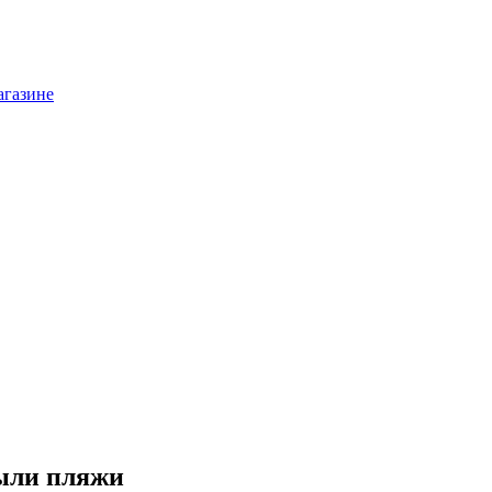
агазине
рыли пляжи