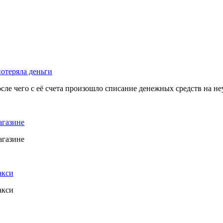
отеряла деньги
осле чего с её счета произошло списание денежных средств на н
агазине
агазине
акси
акси