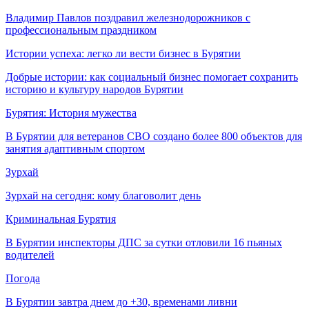
Владимир Павлов поздравил железнодорожников с
профессиональным праздником
Истории успеха: легко ли вести бизнес в Бурятии
Добрые истории: как социальный бизнес помогает сохранить
историю и культуру народов Бурятии
Бурятия: История мужества
В Бурятии для ветеранов СВО создано более 800 объектов для
занятия адаптивным спортом
Зурхай
Зурхай на сегодня: кому благоволит день
Криминальная Бурятия
В Бурятии инспекторы ДПС за сутки отловили 16 пьяных
водителей
Погода
В Бурятии завтра днем до +30, временами ливни