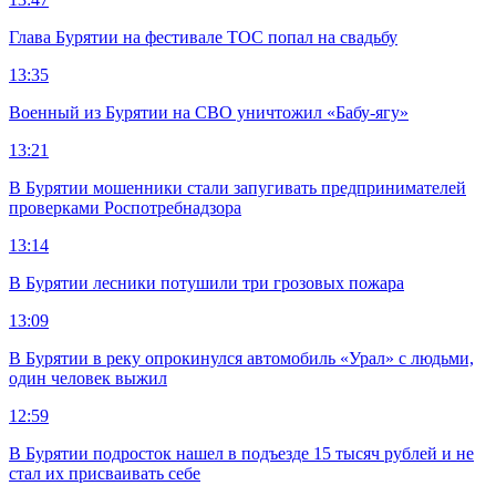
Глава Бурятии на фестивале ТОС попал на свадьбу
13:35
Военный из Бурятии на СВО уничтожил «Бабу-ягу»
13:21
В Бурятии мошенники стали запугивать предпринимателей
проверками Роспотребнадзора
13:14
В Бурятии лесники потушили три грозовых пожара
13:09
В Бурятии в реку опрокинулся автомобиль «Урал» с людьми,
один человек выжил
12:59
В Бурятии подросток нашел в подъезде 15 тысяч рублей и не
стал их присваивать себе