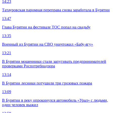
14:23
Татауровская паромная переправа снова заработала в Бурятии
13:47
Глава Бурятии на фестивале ТОС попал на свадьбу
13:35
Военный из Бурятии на СВО уничтожил «Бабу-ягу»
13:21
В Бурятии мошенники стали запугивать предпринимателей
проверками Роспотребнадзора
13:14
В Бурятии лесники потушили три грозовых пожара
13:09
В Бурятии в реку опрокинулся автомобиль «Урал» с людьми,
один человек выжил