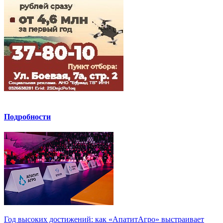
Подробности
Год высоких достижений: как «АпатитАгро» выстраивает