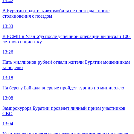
13:42
В Бурятии водитель автомобиля не пострадал после
столкновения с поездом
13:33
В БСМП в Улан-Удэ после успешной операции выписали 100-
летнюю пациентку
13:26
Пять миллионов рублей отдали жители Бурятии мошенникам
за неделю
13:18
На берегу Байкала впервые пройдет турнир по миниволею
13:08
Зампрокурора Бурятии проведет личный прием участников
СВО
13:04
Улан-удэнец во время ссоры ударил друга топором по голове