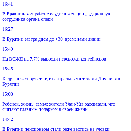
16:41
В Еравнинском районе осудили женщину, ударившую
сотрудника органа опеки
16:27
В Бурятии завтра днем до +30, временами ливни
15:49
На ВСЖД на 7,7% выросли перевозки контейнеров
15:45
Кадры и экспорт станут центральными темами Дня поля в
Бурятии
15:08
Ребенок, жизнь, семья: жители Улан-Удэ рассказали, что
считают главным подарком в своей жизни
14:42
В Бурятии пенсионеры стали реже вестись на уловки