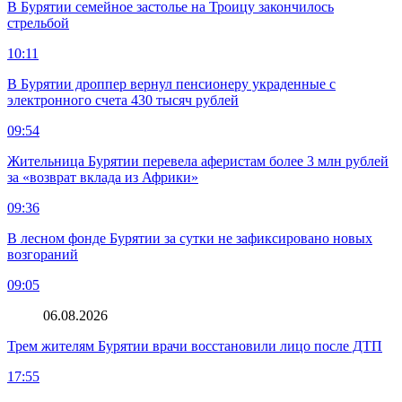
В Бурятии семейное застолье на Троицу закончилось
стрельбой
10:11
В Бурятии дроппер вернул пенсионеру украденные с
электронного счета 430 тысяч рублей
09:54
Жительница Бурятии перевела аферистам более 3 млн рублей
за «возврат вклада из Африки»
09:36
В лесном фонде Бурятии за сутки не зафиксировано новых
возгораний
09:05
06.08.2026
Трем жителям Бурятии врачи восстановили лицо после ДТП
17:55