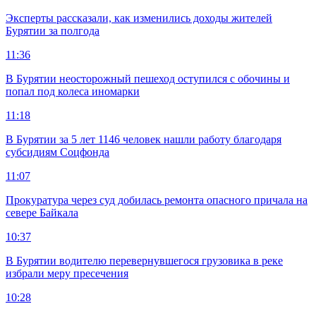
Эксперты рассказали, как изменились доходы жителей
Бурятии за полгода
11:36
В Бурятии неосторожный пешеход оступился с обочины и
попал под колеса иномарки
11:18
В Бурятии за 5 лет 1146 человек нашли работу благодаря
субсидиям Соцфонда
11:07
Прокуратура через суд добилась ремонта опасного причала на
севере Байкала
10:37
В Бурятии водителю перевернувшегося грузовика в реке
избрали меру пресечения
10:28