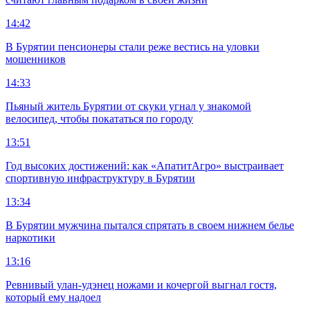
14:42
В Бурятии пенсионеры стали реже вестись на уловки
мошенников
14:33
Пьяный житель Бурятии от скуки угнал у знакомой
велосипед, чтобы покататься по городу
13:51
Год высоких достижений: как «АпатитАгро» выстраивает
спортивную инфраструктуру в Бурятии
13:34
В Бурятии мужчина пытался спрятать в своем нижнем белье
наркотики
13:16
Ревнивый улан-удэнец ножами и кочергой выгнал гостя,
который ему надоел