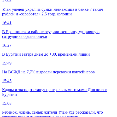
17:03
Улан-удэнец украл из сумки незнакомца в банке 7 тысяч
рублей и «заработал» 2,5 года колонии
16:41
В Еравнинском районе осудили женщину, ударившую
сотрудника органа опеки
16:27
В Бурятии завтра днем до +30, временами ливни
15:49
На ВСЖД на 7,7% выросли перевозки контейнеров
15:45
Кадры и экспорт станут центральными темами Дня поля в
Бурятии
15:08
Ребенок, жизнь, семья: жители Улан-Удэ рассказали, что
считают главным подарком в своей жизни