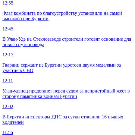
12:55
Флаг комбината по благоустройству установили на самой
высокой горе Бурятии
12:45
В Улан-Удэ на Стеклозаводе строители готовят основание для
нового путепровода
12:17
Гвардии сержант из Бурятии удостоен двумя медалями за
участие в СВО
12:11
Улан-удэнец предстанет перед судом за непристойный жест в
сторону памятника воинам Бурятии
12:02
В Бурятии инспекторы ДПС за сутки отловили 16 пьяных
водителей
11:56