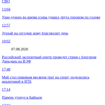
СВО
13:04
Улан-удэнец во время ссоры ударил друга топором по голове
12:57
Зурхай на сегодня: кому благоволит день
10:02
07.08.2026
Российский экспортный центр проведет стрим с блогером
Даньдань на ВЭФ
17:48
Май стал пиковым месяцем трат на спорт, поделились
аналитикой в ВТБ
17:14
Парень утонул в Байкале