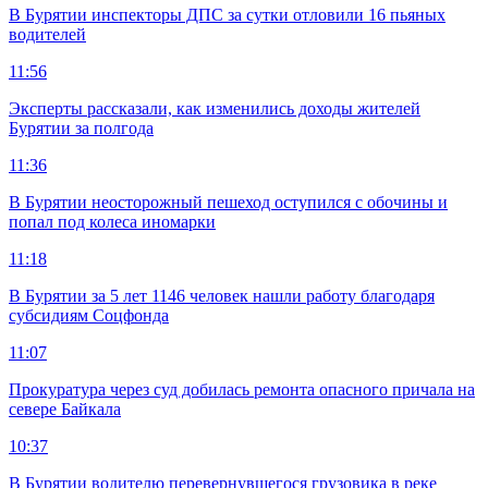
В Бурятии инспекторы ДПС за сутки отловили 16 пьяных
водителей
11:56
Эксперты рассказали, как изменились доходы жителей
Бурятии за полгода
11:36
В Бурятии неосторожный пешеход оступился с обочины и
попал под колеса иномарки
11:18
В Бурятии за 5 лет 1146 человек нашли работу благодаря
субсидиям Соцфонда
11:07
Прокуратура через суд добилась ремонта опасного причала на
севере Байкала
10:37
В Бурятии водителю перевернувшегося грузовика в реке