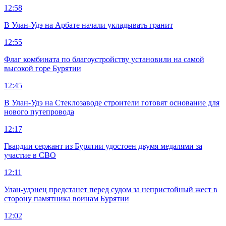
12:58
В Улан-Удэ на Арбате начали укладывать гранит
12:55
Флаг комбината по благоустройству установили на самой
высокой горе Бурятии
12:45
В Улан-Удэ на Стеклозаводе строители готовят основание для
нового путепровода
12:17
Гвардии сержант из Бурятии удостоен двумя медалями за
участие в СВО
12:11
Улан-удэнец предстанет перед судом за непристойный жест в
сторону памятника воинам Бурятии
12:02