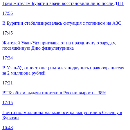
Трем жителям Бурятии врачи восстановили лицо после ДТП
17:55
В Бурятии стабилизировалась ситуация с топливом на АЗС
17:45
Жителей Улан-Удэ приглашают на праздничную зарядку,
посвящённую Дню физкультурника
17:34
В Улан-Удэ иностранец пытался подкупить правоохранителя
за 2 миллиона рублей
17:21
ВТБ: объем выдачи ипотеки в России вырос на 38%
17:15
Почти полмиллиона мальков осетра выпустили в Селенгу в
Бурятии
16:48