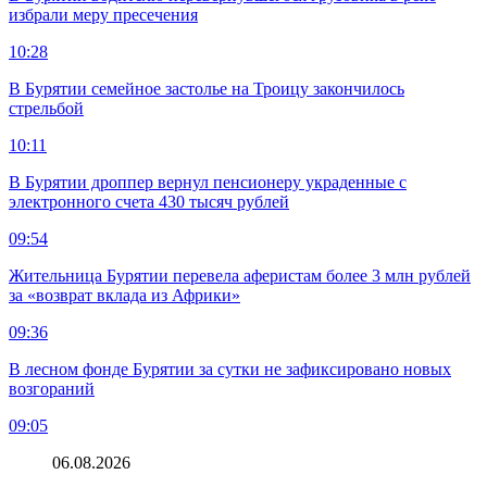
избрали меру пресечения
10:28
В Бурятии семейное застолье на Троицу закончилось
стрельбой
10:11
В Бурятии дроппер вернул пенсионеру украденные с
электронного счета 430 тысяч рублей
09:54
Жительница Бурятии перевела аферистам более 3 млн рублей
за «возврат вклада из Африки»
09:36
В лесном фонде Бурятии за сутки не зафиксировано новых
возгораний
09:05
06.08.2026