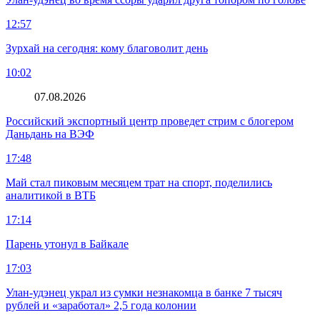
12:57
Зурхай на сегодня: кому благоволит день
10:02
07.08.2026
Российский экспортный центр проведет стрим с блогером
Даньдань на ВЭФ
17:48
Май стал пиковым месяцем трат на спорт, поделились
аналитикой в ВТБ
17:14
Парень утонул в Байкале
17:03
Улан-удэнец украл из сумки незнакомца в банке 7 тысяч
рублей и «заработал» 2,5 года колонии