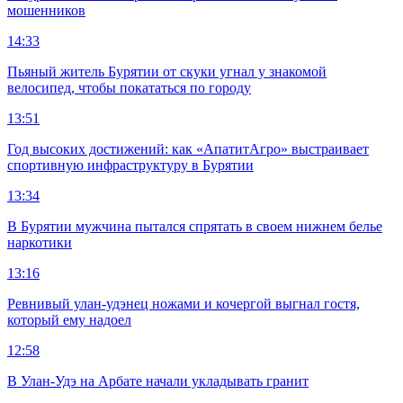
мошенников
14:33
Пьяный житель Бурятии от скуки угнал у знакомой
велосипед, чтобы покататься по городу
13:51
Год высоких достижений: как «АпатитАгро» выстраивает
спортивную инфраструктуру в Бурятии
13:34
В Бурятии мужчина пытался спрятать в своем нижнем белье
наркотики
13:16
Ревнивый улан-удэнец ножами и кочергой выгнал гостя,
который ему надоел
12:58
В Улан-Удэ на Арбате начали укладывать гранит