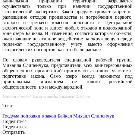
Байкальской природной территории разрешается
осуществлять только при наличии государственной
экологической экспертизы. Закон предусматривает запрет на
размещение отходов производства и потребления первого,
второго и третьего классов опасности в Центральной
экологической зоне и запрет любых отходов в водоохранной
зоне озера Байкала. И изменения, согласно которым объекты,
оказывающие негативное воздействие на окружающую среду,
подлежат государственному учету вместо оформления
экологических паспортов, как это было раньше.
По словам руководителя специальной рабочей группы
Михаила Слипенчука, представители всех заинтересованных
общественных организаций принимают активное участие в
подготовке закона. Само озеро всегда находится под
пристальным вниманием не только российской
общественности, но и международной.
Заметили опечатку? Выделите ошибку и нажмите Ctrl+Enter.
Теги:
Госдума
поправки в закон
Байкал
Михаил Слипенчук
Поделиться
Поделиться
Отправить