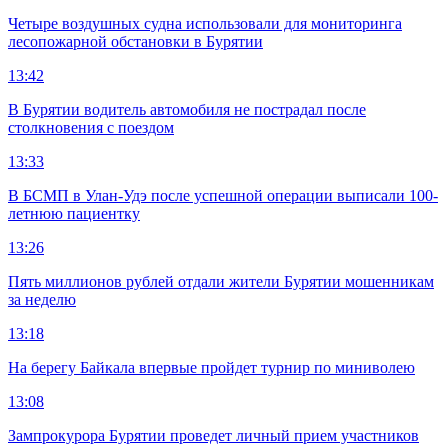
Четыре воздушных судна использовали для мониторинга
лесопожарной обстановки в Бурятии
13:42
В Бурятии водитель автомобиля не пострадал после
столкновения с поездом
13:33
В БСМП в Улан-Удэ после успешной операции выписали 100-
летнюю пациентку
13:26
Пять миллионов рублей отдали жители Бурятии мошенникам
за неделю
13:18
На берегу Байкала впервые пройдет турнир по миниволею
13:08
Зампрокурора Бурятии проведет личный прием участников