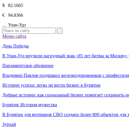
$ 82.1665
€ 94.8366
…
Улан-Удэ
Меню сайта
День Победы
В Улан-Удэ вручили нагрудный знак «85 лет битвы за Москву
Парламентское обозрение
Владимир Павлов поздравил железнодорожников с профессио
Истории успеха: легко ли вести бизнес в Бурятии
Добрые истории: как социальный бизнес помогает сохранить и
Бурятия: История мужества
В Бурятии для ветеранов СВО создано более 800 объектов для
Зурхай