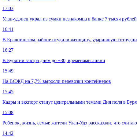
17:03
Улан-удэнец украл из сумки незнакомца в банке 7 тысяч рублей
16:41
В Еравнинском районе осудили женщину, ударившую сотрудни
16:27
В Бурятии завтра днем до +30, временами ливни
15:49
На ВСЖД на 7,7% выросли перевозки контейнеров
15:45
Кадры и экспорт станут центральными темами Дня поля в Бур
15:08
Ребенок, жизнь, семья: жители Улан-Удэ рассказали, что счита
14:42