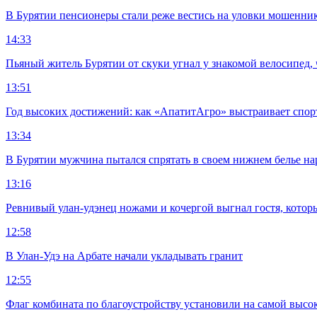
В Бурятии пенсионеры стали реже вестись на уловки мошенни
14:33
Пьяный житель Бурятии от скуки угнал у знакомой велосипед, 
13:51
Год высоких достижений: как «АпатитАгро» выстраивает спо
13:34
В Бурятии мужчина пытался спрятать в своем нижнем белье на
13:16
Ревнивый улан-удэнец ножами и кочергой выгнал гостя, котор
12:58
В Улан-Удэ на Арбате начали укладывать гранит
12:55
Флаг комбината по благоустройству установили на самой высо