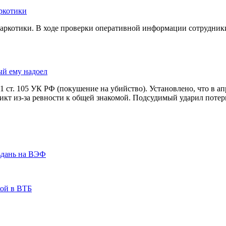
ркотики
наркотики. В ходе проверки оперативной информации сотрудни
ый ему надоел
. 1 ст. 105 УК РФ (покушение на убийство). Установлено, что в а
кт из-за ревности к общей знакомой. Подсудимый ударил потер
ьдань на ВЭФ
кой в ВТБ