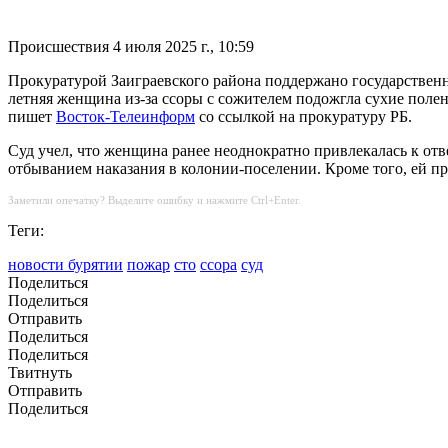
Происшествия
4 июля 2025 г., 10:59
Прокуратурой Заиграевского района поддержано государственн
летняя женщина из-за ссоры с сожителем подожгла сухие полен
пишет
Восток-Телеинформ
со ссылкой на прокуратуру РБ.
Суд учел, что женщина ранее неоднократно привлекалась к от
отбыванием наказания в колонии-поселении. Кроме того, ей п
Заметили опечатку? Выделите ошибку и нажмите Ctrl+Enter.
Теги:
новости бурятии
пожар
сто
ссора
суд
Поделиться
Поделиться
Отправить
Поделиться
Поделиться
Твитнуть
Отправить
Поделиться