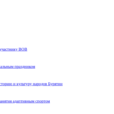
» участнику ВОВ
нальным праздником
сторию и культуру народов Бурятии
 занятия адаптивным спортом