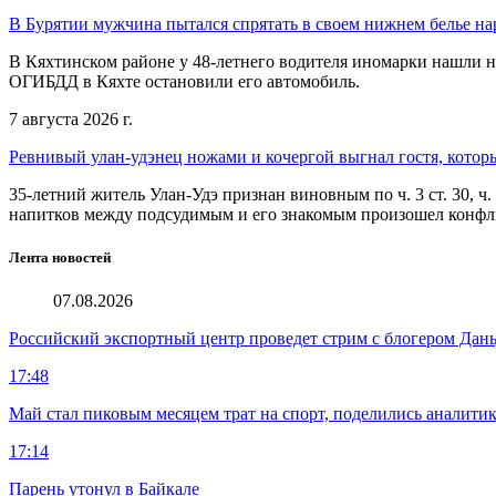
В Бурятии мужчина пытался спрятать в своем нижнем белье на
В Кяхтинском районе у 48-летнего водителя иномарки нашли 
ОГИБДД в Кяхте остановили его автомобиль.
7 августа 2026 г.
Ревнивый улан-удэнец ножами и кочергой выгнал гостя, котор
35-летний житель Улан-Удэ признан виновным по ч. 3 ст. 30, ч
напитков между подсудимым и его знакомым произошел конфли
Лента новостей
07.08.2026
Российский экспортный центр проведет стрим с блогером Дан
17:48
Май стал пиковым месяцем трат на спорт, поделились аналити
17:14
Парень утонул в Байкале