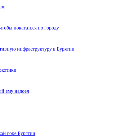
ков
чтобы покататься по городу
ртивную инфраструктуру в Бурятии
ркотики
ый ему надоел
кой горе Бурятии