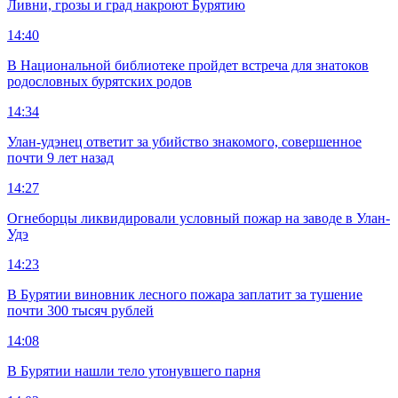
Ливни, грозы и град накроют Бурятию
14:40
В Национальной библиотеке пройдет встреча для знатоков
родословных бурятских родов
14:34
Улан-удэнец ответит за убийство знакомого, совершенное
почти 9 лет назад
14:27
Огнеборцы ликвидировали условный пожар на заводе в Улан-
Удэ
14:23
В Бурятии виновник лесного пожара заплатит за тушение
почти 300 тысяч рублей
14:08
В Бурятии нашли тело утонувшего парня