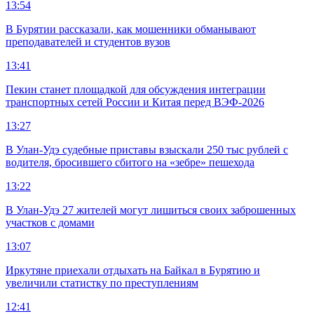
13:54
В Бурятии рассказали, как мошенники обманывают
преподавателей и студентов вузов
13:41
Пекин станет площадкой для обсуждения интеграции
транспортных сетей России и Китая перед ВЭФ-2026
13:27
В Улан-Удэ судебные приставы взыскали 250 тыс рублей с
водителя, бросившего сбитого на «зебре» пешехода
13:22
В Улан-Удэ 27 жителей могут лишиться своих заброшенных
участков с домами
13:07
Иркутяне приехали отдыхать на Байкал в Бурятию и
увеличили статистку по преступлениям
12:41