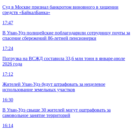
Суд в Москве признал банкротом виновного в хищении
средств «БайкалБанка»
17:47
В Улан-Удэ полицейские поблагодарили сотрудницу почты за
спасение сбережений 86-летней пенсионерки
17:24
Погрузка на ВСЖД составила 33,6 млн тонн в январе-июле
2026 года
17:12
Жителей Улан-Удэ будут штрафовать за нецелевое
использование земельных участков
16:30
В Улан-Удэ свыше 30 жителей могут оштрафовать за
самовольное занятие территорий
16:14