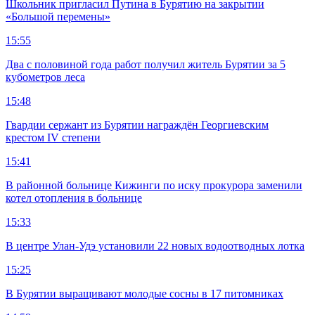
Школьник пригласил Путина в Бурятию на закрытии
«Большой перемены»
15:55
Два с половиной года работ получил житель Бурятии за 5
кубометров леса
15:48
Гвардии сержант из Бурятии награждён Георгиевским
крестом IV степени
15:41
В районной больнице Кижинги по иску прокурора заменили
котел отопления в больнице
15:33
В центре Улан-Удэ установили 22 новых водоотводных лотка
15:25
В Бурятии выращивают молодые сосны в 17 питомниках