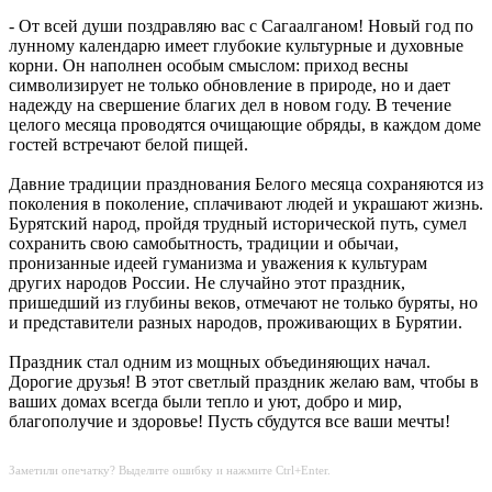
- От всей души поздравляю вас с Сагаалганом! Новый год по
лунному календарю имеет глубокие культурные и духовные
корни. Он наполнен особым смыслом: приход весны
символизирует не только обновление в природе, но и дает
надежду на свершение благих дел в новом году. В течение
целого месяца проводятся очищающие обряды, в каждом доме
гостей встречают белой пищей.
Давние традиции празднования Белого месяца сохраняются из
поколения в поколение, сплачивают людей и украшают жизнь.
Бурятский народ, пройдя трудный исторической путь, сумел
сохранить свою самобытность, традиции и обычаи,
пронизанные идеей гуманизма и уважения к культурам
других народов России. Не случайно этот праздник,
пришедший из глубины веков, отмечают не только буряты, но
и представители разных народов, проживающих в Бурятии.
Праздник стал одним из мощных объединяющих начал.
Дорогие друзья! В этот светлый праздник желаю вам, чтобы в
ваших домах всегда были тепло и уют, добро и мир,
благополучие и здоровье! Пусть сбудутся все ваши мечты!
Заметили опечатку? Выделите ошибку и нажмите Ctrl+Enter.