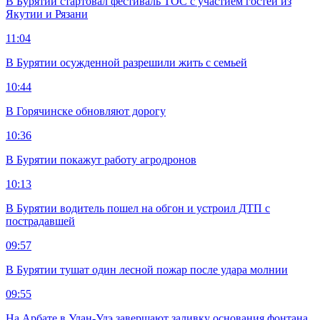
В Бурятии стартовал фестиваль ТОС с участием гостей из
Якутии и Рязани
11:04
В Бурятии осужденной разрешили жить с семьей
10:44
В Горячинске обновляют дорогу
10:36
В Бурятии покажут работу агродронов
10:13
В Бурятии водитель пошел на обгон и устроил ДТП с
пострадавшей
09:57
В Бурятии тушат один лесной пожар после удара молнии
09:55
На Арбате в Улан-Удэ завершают заливку основания фонтана