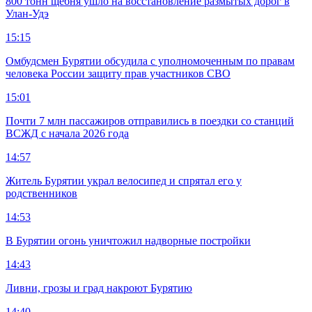
800 тонн щебня ушло на восстановление размытых дорог в
Улан-Удэ
15:15
Омбудсмен Бурятии обсудила с уполномоченным по правам
человека России защиту прав участников СВО
15:01
Почти 7 млн пассажиров отправились в поездки со станций
ВСЖД с начала 2026 года
14:57
Житель Бурятии украл велосипед и спрятал его у
родственников
14:53
В Бурятии огонь уничтожил надворные постройки
14:43
Ливни, грозы и град накроют Бурятию
14:40