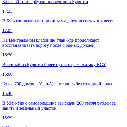
Более 60 тонн арбузов проверили в Бурятии
17:23
В Бурятии выявили причины ухудшения состояния лесов
17:05
На Центральном кладбище Улан-Удэ продолжают
восстанавливать дорогу после сильных дождей
16:30
Военный из Бурятии более суток отражал атаку ВСУ
16:00
Более 700 домов в Улан-Удэ остались без холодной воды
15:40
В Улан-Удэ с самовольщика взыскали 200 тысяч рублей за
занятый земельный участок
15:29