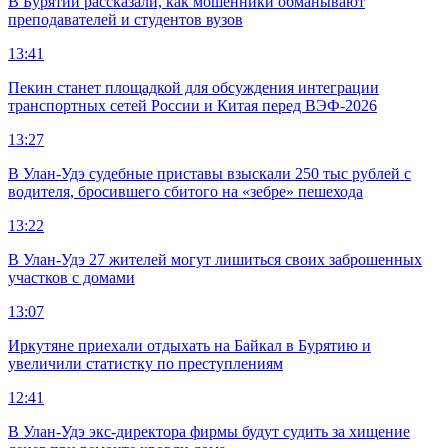
В Бурятии рассказали, как мошенники обманывают
преподавателей и студентов вузов
13:41
Пекин станет площадкой для обсуждения интеграции
транспортных сетей России и Китая перед ВЭФ-2026
13:27
В Улан-Удэ судебные приставы взыскали 250 тыс рублей с
водителя, бросившего сбитого на «зебре» пешехода
13:22
В Улан-Удэ 27 жителей могут лишиться своих заброшенных
участков с домами
13:07
Иркутяне приехали отдыхать на Байкал в Бурятию и
увеличили статистку по преступлениям
12:41
В Улан-Удэ экс-директора фирмы будут судить за хищение