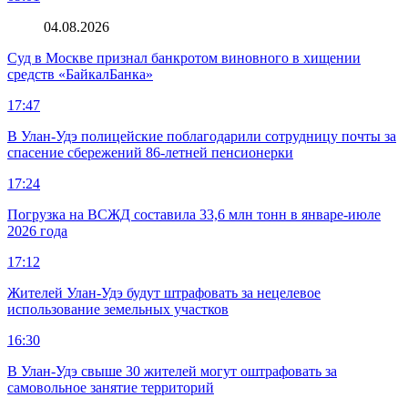
04.08.2026
Суд в Москве признал банкротом виновного в хищении
средств «БайкалБанка»
17:47
В Улан-Удэ полицейские поблагодарили сотрудницу почты за
спасение сбережений 86-летней пенсионерки
17:24
Погрузка на ВСЖД составила 33,6 млн тонн в январе-июле
2026 года
17:12
Жителей Улан-Удэ будут штрафовать за нецелевое
использование земельных участков
16:30
В Улан-Удэ свыше 30 жителей могут оштрафовать за
самовольное занятие территорий