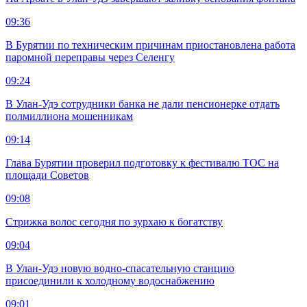
09:36
В Бурятии по техническим причинам приостановлена работа
паромной переправы через Селенгу
09:24
В Улан-Удэ сотрудники банка не дали пенсионерке отдать
полмиллиона мошенникам
09:14
Глава Бурятии проверил подготовку к фестивалю ТОС на
площади Советов
09:08
Стрижка волос сегодня по зурхаю к богатству
09:04
В Улан-Удэ новую водно‑спасательную станцию
присоединили к холодному водоснабжению
09:01