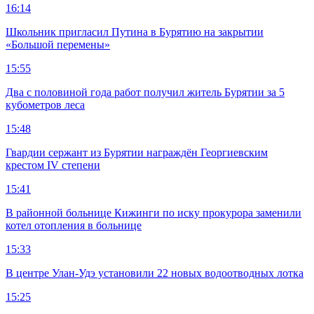
16:14
Школьник пригласил Путина в Бурятию на закрытии
«Большой перемены»
15:55
Два с половиной года работ получил житель Бурятии за 5
кубометров леса
15:48
Гвардии сержант из Бурятии награждён Георгиевским
крестом IV степени
15:41
В районной больнице Кижинги по иску прокурора заменили
котел отопления в больнице
15:33
В центре Улан-Удэ установили 22 новых водоотводных лотка
15:25