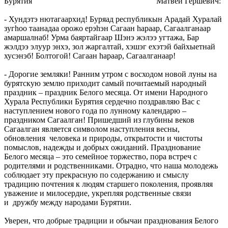
Бурятия Матвей Гершевич:
- Хундэтэ нютагаархид! Буряад республикын Арадай Хуралай
зугhоо таанадаа орожо ерэhэн Сагаан hараар, Сагаалганаар
амаршалнаб! Урма баяртайгаар Шэнэ жэлээ угтажа, Бар
жэлдээ элyyр энхэ, зол жаргалтай, хэшэг ехэтэй байхыетнай
хусэнэб! Болтогой! Сагаан hараар, Сагаалганаар!
- Дорогие земляки! Ранним утром с восходом новой луны на
бурятскую землю приходит самый почитаемый народный
праздник – праздник Белого месяца. От имени Народного
Хурала Республики Бурятия сердечно поздравляю Вас с
наступлением нового года по лунному календарю –
праздником Сагаалган! Пришедший из глубины веков
Сагаалган является символом наступления весны,
обновления человека и природы, открытости и чистоты
помыслов, надежды и добрых ожиданий. Празднование
Белого месяца – это семейное торжество, пора встреч с
родителями и родственниками. Отрадно, что наша молодежь
соблюдает эту прекрасную по содержанию и смыслу
традицию почтения к людям старшего поколения, проявляя
уважение и милосердие, укрепляя родственные связи
и дружбу между народами Бурятии.
Уверен, что добрые традиции и обычаи празднования Белого