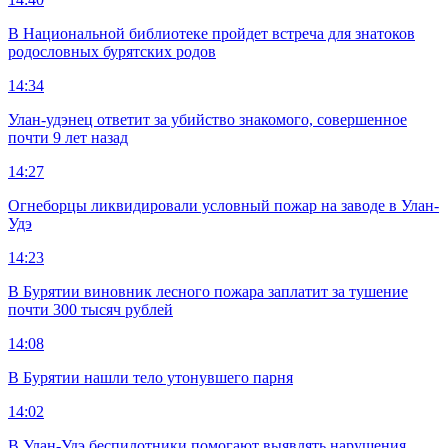
В Национальной библиотеке пройдет встреча для знатоков
родословных бурятских родов
14:34
Улан-удэнец ответит за убийство знакомого, совершенное
почти 9 лет назад
14:27
Огнеборцы ликвидировали условный пожар на заводе в Улан-
Удэ
14:23
В Бурятии виновник лесного пожара заплатит за тушение
почти 300 тысяч рублей
14:08
В Бурятии нашли тело утонувшего парня
14:02
В Улан-Удэ беспилотники помогают выявлять нарушения