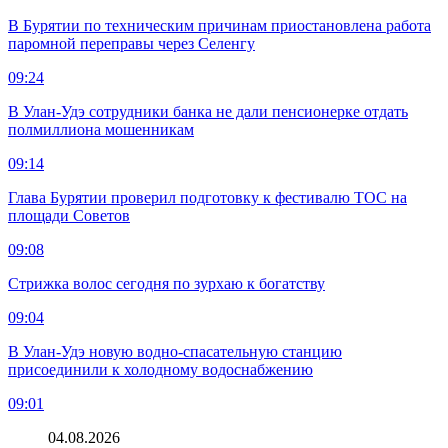
В Бурятии по техническим причинам приостановлена работа
паромной переправы через Селенгу
09:24
В Улан-Удэ сотрудники банка не дали пенсионерке отдать
полмиллиона мошенникам
09:14
Глава Бурятии проверил подготовку к фестивалю ТОС на
площади Советов
09:08
Стрижка волос сегодня по зурхаю к богатству
09:04
В Улан-Удэ новую водно‑спасательную станцию
присоединили к холодному водоснабжению
09:01
04.08.2026