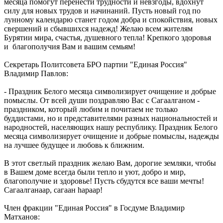
месяца помогут перенести трудности и невзгоды, вдохнут
силу для новых трудов и начинаний. Пусть новый год по
лунному календарю станет годом добра и спокойствия, новых
свершений и сбывшихся надежд! Желаю всем жителям
Бурятии мира, счастья, душевного тепла! Крепкого здоровья
и благополучия Вам и вашим семьям!
Секретарь Политсовета БРО партии "Единая Россия"
Владимир Павлов:
- Праздник Белого месяца символизирует очищение и добрые
помыслы. От всей души поздравляю Вас с Сагаалганом -
праздником, который любим и почитаем не только
буддистами, но и представителями разных национальностей и
народностей, населяющих нашу республику. Праздник Белого
месяца символизирует очищение и добрые помыслы, надежды
на лучшее будущее и любовь к ближним.
В этот светлый праздник желаю Вам, дорогие земляки, чтобы
в Вашем доме всегда были тепло и уют, добро и мир,
благополучие и здоровье! Пусть сбудутся все ваши мечты!
Сагаалганаар, сагаан hараар!
Член фракции "Единая Россия" в Госдуме Владимир
Матханов: