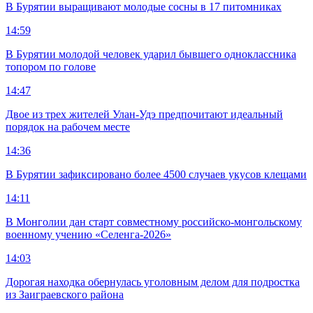
В Бурятии выращивают молодые сосны в 17 питомниках
14:59
В Бурятии молодой человек ударил бывшего одноклассника
топором по голове
14:47
Двое из трех жителей Улан-Удэ предпочитают идеальный
порядок на рабочем месте
14:36
В Бурятии зафиксировано более 4500 случаев укусов клещами
14:11
В Монголии дан старт совместному российско-монгольскому
военному учению «Селенга-2026»
14:03
Дорогая находка обернулась уголовным делом для подростка
из Заиграевского района