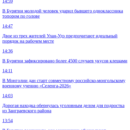
14:59
В Бурятии молодой человек ударил бывшего одноклассника
топором по голове
14:47
Двое из трех жителей Улан-Удэ предпочитают идеальный
порядок на рабочем месте
14:36
В Бурятии зафиксировано более 4500 случаев укусов клещами
14:11
В Монголии дан старт совместному российско-монгольскому
военному учению «Селенга-2026»
14:03
Дорогая находка обернулась уголовным делом для подростка
из Заиграевского района
13:54