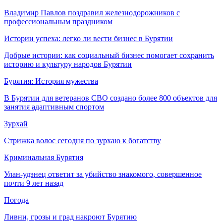
Владимир Павлов поздравил железнодорожников с
профессиональным праздником
Истории успеха: легко ли вести бизнес в Бурятии
Добрые истории: как социальный бизнес помогает сохранить
историю и культуру народов Бурятии
Бурятия: История мужества
В Бурятии для ветеранов СВО создано более 800 объектов для
занятия адаптивным спортом
Зурхай
Стрижка волос сегодня по зурхаю к богатству
Криминальная Бурятия
Улан-удэнец ответит за убийство знакомого, совершенное
почти 9 лет назад
Погода
Ливни, грозы и град накроют Бурятию