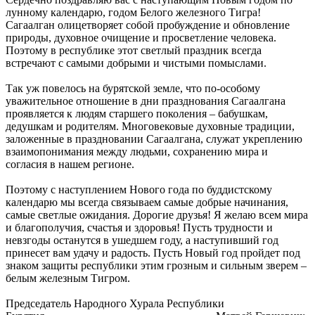
лунному календарю, годом Белого железного Тигра!
Сагаалган олицетворяет собой пробуждение и обновление
природы, духовное очищение и просветление человека.
Поэтому в республике этот светлый праздник всегда
встречают с самыми добрыми и чистыми помыслами.
Так уж повелось на бурятской земле, что по-особому
уважительное отношение в дни празднования Сагаалгана
проявляется к людям старшего поколения – бабушкам,
дедушкам и родителям. Многовековые духовные традиции,
заложенные в праздновании Сагаалгана, служат укреплению
взаимопонимания между людьми, сохранению мира и
согласия в нашем регионе.
Поэтому с наступлением Нового года по буддистскому
календарю мы всегда связываем самые добрые начинания,
самые светлые ожидания. Дорогие друзья! Я желаю всем мира
и благополучия, счастья и здоровья! Пусть трудности и
невзгоды останутся в ушедшем году, а наступивший год
принесет вам удачу и радость. Пусть Новый год пройдет под
знаком защиты республики этим грозным и сильным зверем –
белым железным Тигром.
Председатель Народного Хурала Республики