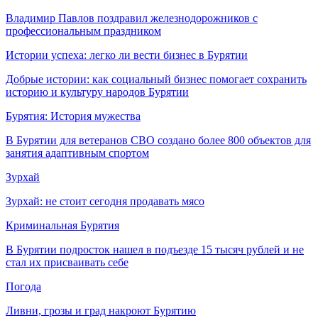
Владимир Павлов поздравил железнодорожников с
профессиональным праздником
Истории успеха: легко ли вести бизнес в Бурятии
Добрые истории: как социальный бизнес помогает сохранить
историю и культуру народов Бурятии
Бурятия: История мужества
В Бурятии для ветеранов СВО создано более 800 объектов для
занятия адаптивным спортом
Зурхай
Зурхай: не стоит сегодня продавать мясо
Криминальная Бурятия
В Бурятии подросток нашел в подъезде 15 тысяч рублей и не
стал их присваивать себе
Погода
Ливни, грозы и град накроют Бурятию