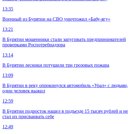
13:35
Военный из Бурятии на СВО уничтожил «Бабу-ягу»
13:21
В Бурятии мошенники стали запугивать предпринимателей
проверками Роспотребнадзора
13:14
В Бурятии лесники потушили три грозовых пожара
13:09
В Бурятии в реку опрокинулся автомобиль «Урал» с людьми,
один человек выжил
12:59
В Бурятии подросток нашел в подъезде 15 тысяч рублей и не
стал их присваивать себе
12:49