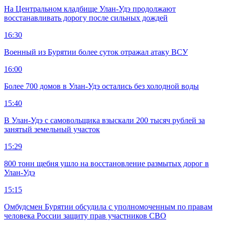
На Центральном кладбище Улан-Удэ продолжают
восстанавливать дорогу после сильных дождей
16:30
Военный из Бурятии более суток отражал атаку ВСУ
16:00
Более 700 домов в Улан-Удэ остались без холодной воды
15:40
В Улан-Удэ с самовольщика взыскали 200 тысяч рублей за
занятый земельный участок
15:29
800 тонн щебня ушло на восстановление размытых дорог в
Улан-Удэ
15:15
Омбудсмен Бурятии обсудила с уполномоченным по правам
человека России защиту прав участников СВО