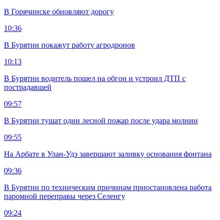
В Горячинске обновляют дорогу
10:36
В Бурятии покажут работу агродронов
10:13
В Бурятии водитель пошел на обгон и устроил ДТП с
пострадавшей
09:57
В Бурятии тушат один лесной пожар после удара молнии
09:55
На Арбате в Улан-Удэ завершают заливку основания фонтана
09:36
В Бурятии по техническим причинам приостановлена работа
паромной переправы через Селенгу
09:24