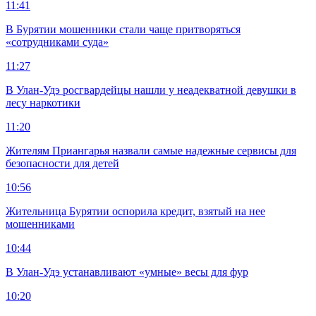
11:41
В Бурятии мошенники стали чаще притворяться
«сотрудниками суда»
11:27
В Улан-Удэ росгвардейцы нашли у неадекватной девушки в
лесу наркотики
11:20
Жителям Приангарья назвали самые надежные сервисы для
безопасности для детей
10:56
Жительница Бурятии оспорила кредит, взятый на нее
мошенниками
10:44
В Улан-Удэ устанавливают «умные» весы для фур
10:20