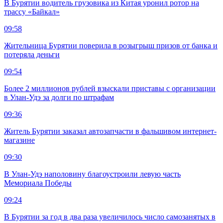
В Бурятии водитель грузовика из Китая уронил ротор на
трассу «Байкал»
09:58
Жительница Бурятии поверила в розыгрыш призов от банка и
потеряла деньги
09:54
Более 2 миллионов рублей взыскали приставы с организации
в Улан-Удэ за долги по штрафам
09:36
Житель Бурятии заказал автозапчасти в фальшивом интернет-
магазине
09:30
В Улан-Удэ наполовину благоустроили левую часть
Мемориала Победы
09:24
В Бурятии за год в два раза увеличилось число самозанятых в