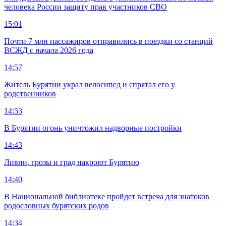
человека России защиту прав участников СВО
15:01
Почти 7 млн пассажиров отправились в поездки со станций
ВСЖД с начала 2026 года
14:57
Житель Бурятии украл велосипед и спрятал его у
родственников
14:53
В Бурятии огонь уничтожил надворные постройки
14:43
Ливни, грозы и град накроют Бурятию
14:40
В Национальной библиотеке пройдет встреча для знатоков
родословных бурятских родов
14:34