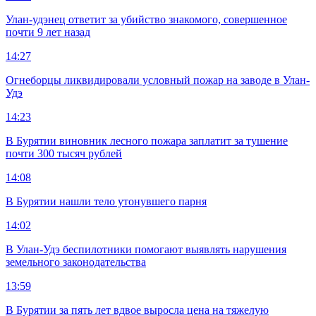
Улан-удэнец ответит за убийство знакомого, совершенное
почти 9 лет назад
14:27
Огнеборцы ликвидировали условный пожар на заводе в Улан-
Удэ
14:23
В Бурятии виновник лесного пожара заплатит за тушение
почти 300 тысяч рублей
14:08
В Бурятии нашли тело утонувшего парня
14:02
В Улан-Удэ беспилотники помогают выявлять нарушения
земельного законодательства
13:59
В Бурятии за пять лет вдвое выросла цена на тяжелую