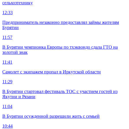
сельхозтехнику
12:33
Предприниматель незаконно предоставлял займы жителям
Бурятии
11:57
В Бурятии чемпионка Европы по тхэквондо сдала ГТО на
золотой знак
11:41
Самолет с экипажем пропал в Иркутской области
11:29
В Бурятии стартовал фестиваль ТОС с участием гостей из
Якутии и Рязани
11:04
В Бурятии осужденной разрешили жить с семьей
10:44