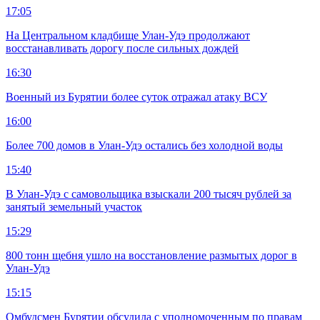
17:05
На Центральном кладбище Улан-Удэ продолжают
восстанавливать дорогу после сильных дождей
16:30
Военный из Бурятии более суток отражал атаку ВСУ
16:00
Более 700 домов в Улан-Удэ остались без холодной воды
15:40
В Улан-Удэ с самовольщика взыскали 200 тысяч рублей за
занятый земельный участок
15:29
800 тонн щебня ушло на восстановление размытых дорог в
Улан-Удэ
15:15
Омбудсмен Бурятии обсудила с уполномоченным по правам