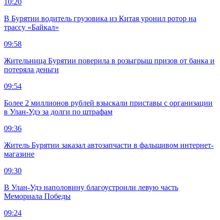
10:20
В Бурятии водитель грузовика из Китая уронил ротор на
трассу «Байкал»
09:58
Жительница Бурятии поверила в розыгрыш призов от банка и
потеряла деньги
09:54
Более 2 миллионов рублей взыскали приставы с организации
в Улан-Удэ за долги по штрафам
09:36
Житель Бурятии заказал автозапчасти в фальшивом интернет-
магазине
09:30
В Улан-Удэ наполовину благоустроили левую часть
Мемориала Победы
09:24