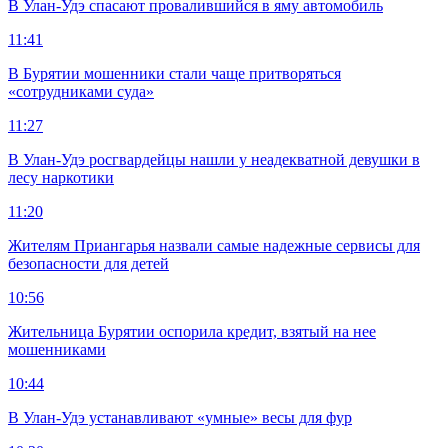
В Улан-Удэ спасают провалившийся в яму автомобиль
11:41
В Бурятии мошенники стали чаще притворяться
«сотрудниками суда»
11:27
В Улан-Удэ росгвардейцы нашли у неадекватной девушки в
лесу наркотики
11:20
Жителям Приангарья назвали самые надежные сервисы для
безопасности для детей
10:56
Жительница Бурятии оспорила кредит, взятый на нее
мошенниками
10:44
В Улан-Удэ устанавливают «умные» весы для фур