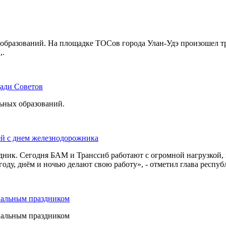
бразований. На площадке ТОСов города Улан-Удэ произошел тр
,.
щади Советов
льных образований.
ей с днем железнодорожника
дник. Сегодня БАМ и Транссиб работают с огромной нагрузкой,
оду, днём и ночью делают свою работу», - отметил глава респуб
нальным праздником
нальным праздником