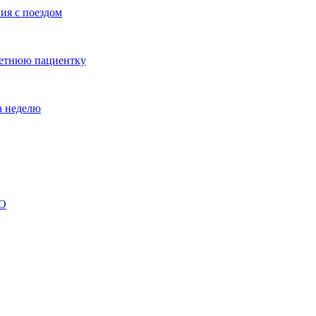
ия с поездом
летнюю пациентку
а неделю
ВО