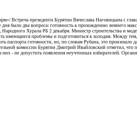
орм»/ Встреча президента Бурятии Вячеслава Наговицына с глав
 дня было два вопроса: готовность к прохождению зимнего макс
 Народного Хурала РБ 2 декабря. Министр строительства и мо
ить имеющиеся проблемы и подготовиться к холодам. Между тем,
ть паспорта готовности, но, по словам Рубана, это произошло д
ательной комиссии Бурятии Дмитрий Ивайловский отметил, что п
з них - не допустить появления неучтенных избирателей. Орган