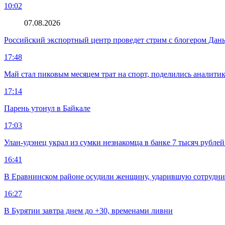
10:02
07.08.2026
Российский экспортный центр проведет стрим с блогером Дан
17:48
Май стал пиковым месяцем трат на спорт, поделились аналити
17:14
Парень утонул в Байкале
17:03
Улан-удэнец украл из сумки незнакомца в банке 7 тысяч рублей
16:41
В Еравнинском районе осудили женщину, ударившую сотрудни
16:27
В Бурятии завтра днем до +30, временами ливни