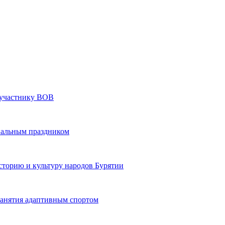
» участнику ВОВ
нальным праздником
сторию и культуру народов Бурятии
 занятия адаптивным спортом