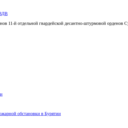
 ВДВ
инов 11-й отдельной гвардейской десантно-штурмовой орденов С
ии
ожарной обстановки в Бурятии