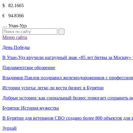
$ 82.1665
€ 94.8366
…
Улан-Удэ
Меню сайта
День Победы
В Улан-Удэ вручили нагрудный знак «85 лет битвы за Москву
Парламентское обозрение
Владимир Павлов поздравил железнодорожников с профессио
Истории успеха: легко ли вести бизнес в Бурятии
Добрые истории: как социальный бизнес помогает сохранить и
Бурятия: История мужества
В Бурятии для ветеранов СВО создано более 800 объектов для
Зурхай