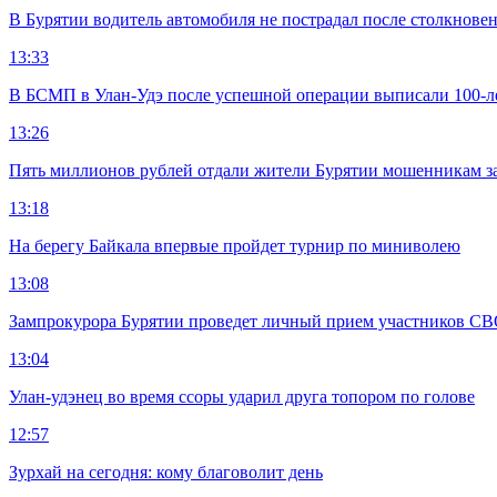
В Бурятии водитель автомобиля не пострадал после столкновен
13:33
В БСМП в Улан-Удэ после успешной операции выписали 100-
13:26
Пять миллионов рублей отдали жители Бурятии мошенникам з
13:18
На берегу Байкала впервые пройдет турнир по миниволею
13:08
Зампрокурора Бурятии проведет личный прием участников С
13:04
Улан-удэнец во время ссоры ударил друга топором по голове
12:57
Зурхай на сегодня: кому благоволит день