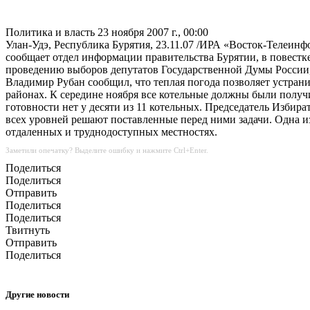
Политика и власть
23 ноября 2007 г., 00:00
Улан-Удэ, Республика Бурятия, 23.11.07 /ИРА «Восток-Телеинф
сообщает отдел информации правительства Бурятии, в повестке
проведению выборов депутатов Государственной Думы России,
Владимир Рубан сообщил, что теплая погода позволяет устран
районах. К середине ноября все котельные должны были получи
готовности нет у десяти из 11 котельных. Председатель Избир
всех уровней решают поставленные перед ними задачи. Одна и
отдаленных и труднодоступных местностях.
Заметили опечатку? Выделите ошибку и нажмите Ctrl+Enter.
Поделиться
Поделиться
Отправить
Поделиться
Поделиться
Твитнуть
Отправить
Поделиться
Другие новости