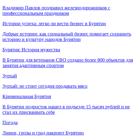
Владимир Павлов поздравил железнодорожников с
профессиональным праздником
Истории успеха: легко ли вести бизнес в Бурятии
Добрые истории: как социальный бизнес помогает сохранить
историю и культуру народов Бурятии
Бурятия: История мужества
В Бурятии для ветеранов СВО создано более 800 объектов для
занятия адаптивным спортом
Зурхай
Зурхай: не стоит сегодня продавать мясо
Криминальная Бурятия
В Бурятии подросток нашел в подъезде 15 тысяч рублей и не
стал их присваивать себе
Погода
Ливни, грозы и град накроют Бурятию