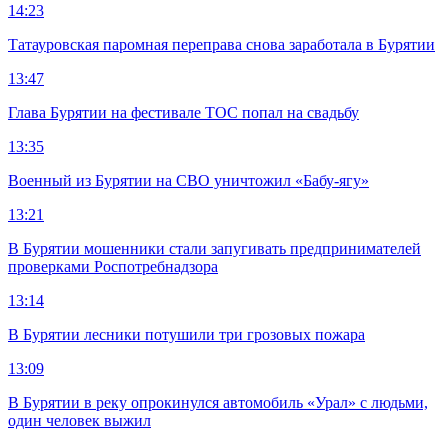
14:23
Татауровская паромная переправа снова заработала в Бурятии
13:47
Глава Бурятии на фестивале ТОС попал на свадьбу
13:35
Военный из Бурятии на СВО уничтожил «Бабу-ягу»
13:21
В Бурятии мошенники стали запугивать предпринимателей
проверками Роспотребнадзора
13:14
В Бурятии лесники потушили три грозовых пожара
13:09
В Бурятии в реку опрокинулся автомобиль «Урал» с людьми,
один человек выжил