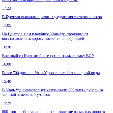
17:23
В Бурятии выявили причины ухудшения состояния лесов
17:05
На Центральном кладбище Улан-Удэ продолжают
восстанавливать дорогу после сильных дождей
16:30
Военный из Бурятии более суток отражал атаку ВСУ
16:00
Более 700 домов в Улан-Удэ остались без холодной воды
15:40
В Улан-Удэ с самовольщика взыскали 200 тысяч рублей за
занятый земельный участок
15:29
800 тонн щебня ушло на восстановление размытых дорог в