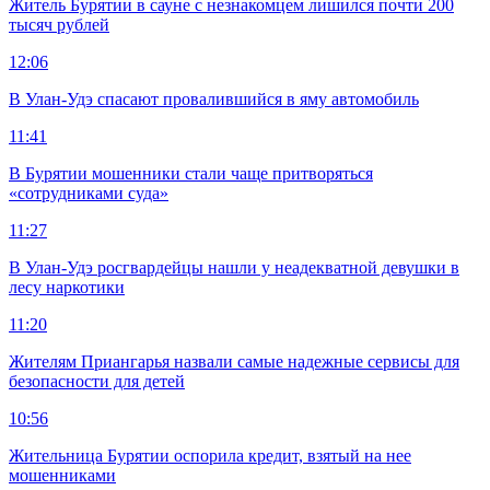
Житель Бурятии в сауне с незнакомцем лишился почти 200
тысяч рублей
12:06
В Улан-Удэ спасают провалившийся в яму автомобиль
11:41
В Бурятии мошенники стали чаще притворяться
«сотрудниками суда»
11:27
В Улан-Удэ росгвардейцы нашли у неадекватной девушки в
лесу наркотики
11:20
Жителям Приангарья назвали самые надежные сервисы для
безопасности для детей
10:56
Жительница Бурятии оспорила кредит, взятый на нее
мошенниками