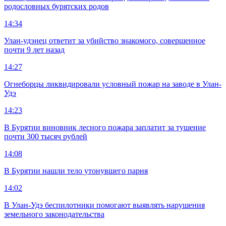
родословных бурятских родов
14:34
Улан-удэнец ответит за убийство знакомого, совершенное
почти 9 лет назад
14:27
Огнеборцы ликвидировали условный пожар на заводе в Улан-
Удэ
14:23
В Бурятии виновник лесного пожара заплатит за тушение
почти 300 тысяч рублей
14:08
В Бурятии нашли тело утонувшего парня
14:02
В Улан-Удэ беспилотники помогают выявлять нарушения
земельного законодательства