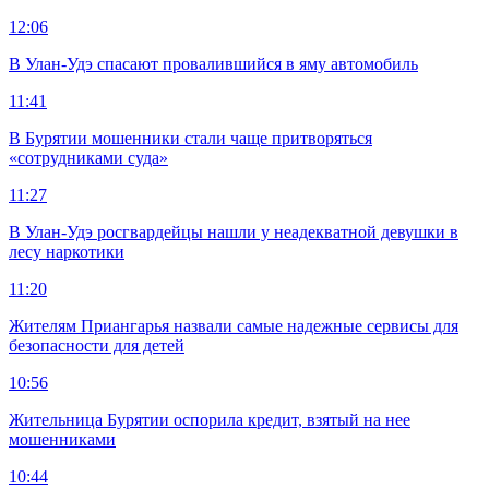
12:06
В Улан-Удэ спасают провалившийся в яму автомобиль
11:41
В Бурятии мошенники стали чаще притворяться
«сотрудниками суда»
11:27
В Улан-Удэ росгвардейцы нашли у неадекватной девушки в
лесу наркотики
11:20
Жителям Приангарья назвали самые надежные сервисы для
безопасности для детей
10:56
Жительница Бурятии оспорила кредит, взятый на нее
мошенниками
10:44