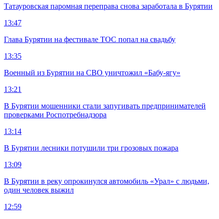
Татауровская паромная переправа снова заработала в Бурятии
13:47
Глава Бурятии на фестивале ТОС попал на свадьбу
13:35
Военный из Бурятии на СВО уничтожил «Бабу-ягу»
13:21
В Бурятии мошенники стали запугивать предпринимателей
проверками Роспотребнадзора
13:14
В Бурятии лесники потушили три грозовых пожара
13:09
В Бурятии в реку опрокинулся автомобиль «Урал» с людьми,
один человек выжил
12:59