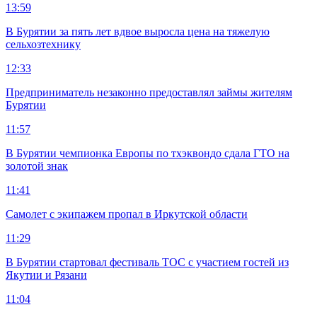
13:59
В Бурятии за пять лет вдвое выросла цена на тяжелую
сельхозтехнику
12:33
Предприниматель незаконно предоставлял займы жителям
Бурятии
11:57
В Бурятии чемпионка Европы по тхэквондо сдала ГТО на
золотой знак
11:41
Самолет с экипажем пропал в Иркутской области
11:29
В Бурятии стартовал фестиваль ТОС с участием гостей из
Якутии и Рязани
11:04