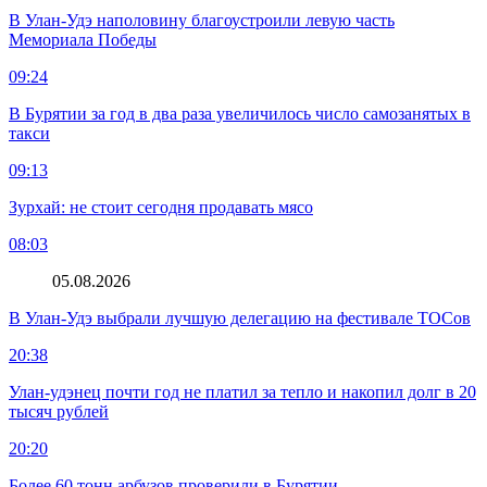
В Улан-Удэ наполовину благоустроили левую часть
Мемориала Победы
09:24
В Бурятии за год в два раза увеличилось число самозанятых в
такси
09:13
Зурхай: не стоит сегодня продавать мясо
08:03
05.08.2026
В Улан-Удэ выбрали лучшую делегацию на фестивале ТОСов
20:38
Улан-удэнец почти год не платил за тепло и накопил долг в 20
тысяч рублей
20:20
Более 60 тонн арбузов проверили в Бурятии