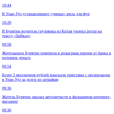
10:44
В Улан-Удэ устанавливают «умные» весы для фур
10:20
В Бурятии водитель грузовика из Китая уронил ротор на
трассу «Байкал»
09:58
Жительница Бурятии поверила в розыгрыш призов от банка и
потеряла деньги
09:54
Более 2 миллионов рублей взыскали приставы с организации
в Улан-Удэ за долги по штрафам
09:36
Житель Бурятии заказал автозапчасти в фальшивом интернет-
магазине
09:30