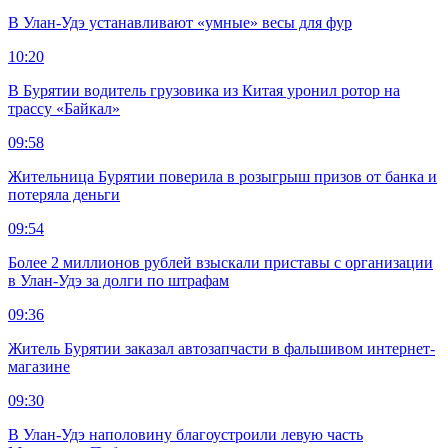
В Улан-Удэ устанавливают «умные» весы для фур
10:20
В Бурятии водитель грузовика из Китая уронил ротор на
трассу «Байкал»
09:58
Жительница Бурятии поверила в розыгрыш призов от банка и
потеряла деньги
09:54
Более 2 миллионов рублей взыскали приставы с организации
в Улан-Удэ за долги по штрафам
09:36
Житель Бурятии заказал автозапчасти в фальшивом интернет-
магазине
09:30
В Улан-Удэ наполовину благоустроили левую часть