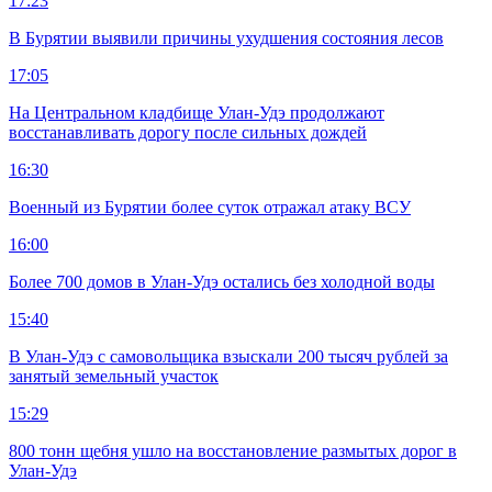
17:23
В Бурятии выявили причины ухудшения состояния лесов
17:05
На Центральном кладбище Улан-Удэ продолжают
восстанавливать дорогу после сильных дождей
16:30
Военный из Бурятии более суток отражал атаку ВСУ
16:00
Более 700 домов в Улан-Удэ остались без холодной воды
15:40
В Улан-Удэ с самовольщика взыскали 200 тысяч рублей за
занятый земельный участок
15:29
800 тонн щебня ушло на восстановление размытых дорог в
Улан-Удэ