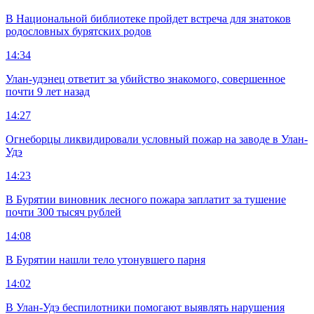
В Национальной библиотеке пройдет встреча для знатоков
родословных бурятских родов
14:34
Улан-удэнец ответит за убийство знакомого, совершенное
почти 9 лет назад
14:27
Огнеборцы ликвидировали условный пожар на заводе в Улан-
Удэ
14:23
В Бурятии виновник лесного пожара заплатит за тушение
почти 300 тысяч рублей
14:08
В Бурятии нашли тело утонувшего парня
14:02
В Улан-Удэ беспилотники помогают выявлять нарушения