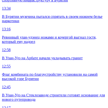
спортивную инфраструктуру в Бурятии
13:34
В Бурятии мужчина пытался спрятать в своем нижнем белье
наркотики
13:16
Ревнивый улан-удэнец ножами и кочергой выгнал гостя,
который ему надоел
12:58
В Улан-Удэ на Арбате начали укладывать гранит
12:55
Флаг комбината по благоустройству установили на самой
высокой горе Бурятии
12:45
В Улан-Удэ на Стеклозаводе строители готовят основание для
нового путепровода
12:17