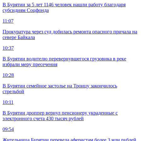
В Бурятии за 5 лет 1146 человек нашли работу благодаря
субсидиям Соцфонда
11:07
Прокуратура через суд добилась ремонта опасного причала на
севере Байкала
10:37
В Бурятии водителю перевернувшегося грузовика в реке
избрали меру пресечения
10:28
В Бурятии семейное застолье на Троицу закончилось
стрельбой
10:11
В Бурятии дроппер вернул пенсионеру украденные с
электронного счета 430 тысяч рублей
09:54
Жительница Бурятии перевела аферистам более 3 млн рублей