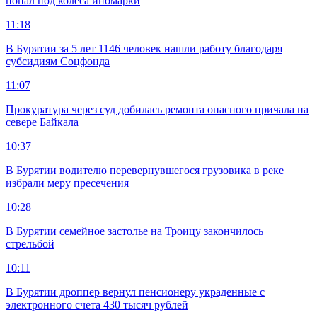
попал под колеса иномарки
11:18
В Бурятии за 5 лет 1146 человек нашли работу благодаря
субсидиям Соцфонда
11:07
Прокуратура через суд добилась ремонта опасного причала на
севере Байкала
10:37
В Бурятии водителю перевернувшегося грузовика в реке
избрали меру пресечения
10:28
В Бурятии семейное застолье на Троицу закончилось
стрельбой
10:11
В Бурятии дроппер вернул пенсионеру украденные с
электронного счета 430 тысяч рублей