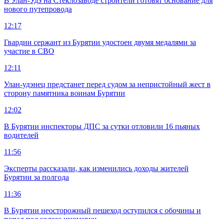
В Улан-Удэ на Стеклозаводе строители готовят основание для
нового путепровода
12:17
Гвардии сержант из Бурятии удостоен двумя медалями за
участие в СВО
12:11
Улан-удэнец предстанет перед судом за непристойный жест в
сторону памятника воинам Бурятии
12:02
В Бурятии инспекторы ДПС за сутки отловили 16 пьяных
водителей
11:56
Эксперты рассказали, как изменились доходы жителей
Бурятии за полгода
11:36
В Бурятии неосторожный пешеход оступился с обочины и