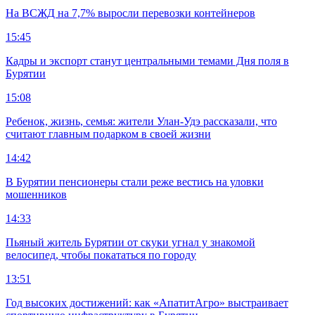
На ВСЖД на 7,7% выросли перевозки контейнеров
15:45
Кадры и экспорт станут центральными темами Дня поля в
Бурятии
15:08
Ребенок, жизнь, семья: жители Улан-Удэ рассказали, что
считают главным подарком в своей жизни
14:42
В Бурятии пенсионеры стали реже вестись на уловки
мошенников
14:33
Пьяный житель Бурятии от скуки угнал у знакомой
велосипед, чтобы покататься по городу
13:51
Год высоких достижений: как «АпатитАгро» выстраивает