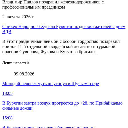
Владимир Павлов поздравил железнодорожников с
профессиональным праздником
2 августа 2026 г.
Спикер Народного Хурала Бурятии поздравил жителей с днем
ВДВ
В этот праздничный день он с особой гордостью поздравил
воинов 11-й отдельной гвардейской десантно-штурмовой
орденов Суворова, Жукова и Кутузова бригады.
Лента новостей
09.08.2026
Молодой человек чуть не утонул в Щучьем озере
18:05
В Бурятии завтра воздух прогреется до +28, по Прибайкалью
сильные дожди
15:08
В Бурятии ищут водителя, сбившего подростка