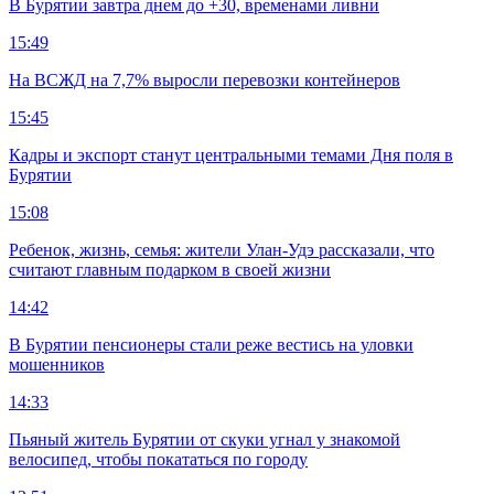
В Бурятии завтра днем до +30, временами ливни
15:49
На ВСЖД на 7,7% выросли перевозки контейнеров
15:45
Кадры и экспорт станут центральными темами Дня поля в
Бурятии
15:08
Ребенок, жизнь, семья: жители Улан-Удэ рассказали, что
считают главным подарком в своей жизни
14:42
В Бурятии пенсионеры стали реже вестись на уловки
мошенников
14:33
Пьяный житель Бурятии от скуки угнал у знакомой
велосипед, чтобы покататься по городу