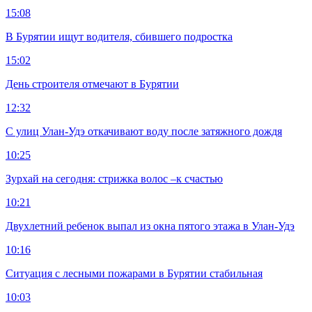
15:08
В Бурятии ищут водителя, сбившего подростка
15:02
День строителя отмечают в Бурятии
12:32
С улиц Улан-Удэ откачивают воду после затяжного дождя
10:25
Зурхай на сегодня: стрижка волос –к счастью
10:21
Двухлетний ребенок выпал из окна пятого этажа в Улан-Удэ
10:16
Ситуация с лесными пожарами в Бурятии стабильная
10:03