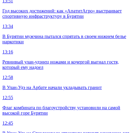
13:51
Год высоких достижений: как «АпатитАгро» выстраивает
спортивную инфраструктуру в Бурятии
13:34
В Бурятии мужчина пытался спрятать в своем нижнем белье
наркотики
13:16
Ревнивый улан-удэнец ножами и кочергой выгнал гостя,
который ему надоел
12:58
В Улан-Удэ на Арбате начали укладывать гранит
12:55
Флаг комбината по благоустройству установили на самой
высокой горе Бурятии
12:45