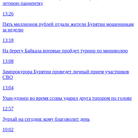
летнюю пациентку
13:26
Пять миллионов рублей отдали жители Бурятии мошенникам
за неделю
13:18
На берегу Байкала впервые пройдет турнир по миниволею
13:08
Зампрокурора Бурятии проведет личный прием участников
СВО
13:04
Улан-удэнец во время ссоры ударил друга топором по голове
12:57
Зурхай на сегодня: кому благоволит день
10:02