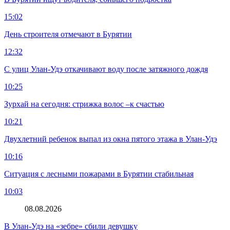
15:02
День строителя отмечают в Бурятии
12:32
С улиц Улан-Удэ откачивают воду после затяжного дождя
10:25
Зурхай на сегодня: стрижка волос –к счастью
10:21
Двухлетний ребенок выпал из окна пятого этажа в Улан-Удэ
10:16
Ситуация с лесными пожарами в Бурятии стабильная
10:03
08.08.2026
В Улан-Удэ на «зебре» сбили девушку