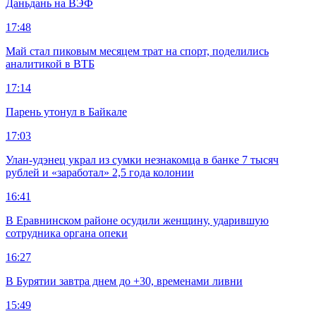
Даньдань на ВЭФ
17:48
Май стал пиковым месяцем трат на спорт, поделились
аналитикой в ВТБ
17:14
Парень утонул в Байкале
17:03
Улан-удэнец украл из сумки незнакомца в банке 7 тысяч
рублей и «заработал» 2,5 года колонии
16:41
В Еравнинском районе осудили женщину, ударившую
сотрудника органа опеки
16:27
В Бурятии завтра днем до +30, временами ливни
15:49