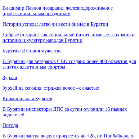
Владимир Павлов поздравил железнодорожников с
профессиональным праздником
Истории успеха: легко ли вести бизнес в Бурятии
Добрые истории: как социальный бизнес помогает сохранить
историю и культуру народов Бурятии
Бурятия: История мужества
В Бурятии для ветеранов СВО создано более 800 объектов для
занятия адаптивным спортом
Зурхай
Зурхай на сегодня: стрижка волос –к счастью
Криминальная Бурятия
В Бурятии инспекторы ДПС за сутки отловили 16 пьяных
водителей
Погода
В Бурятии завтра воздух прогреется до +28, по Прибайкалью