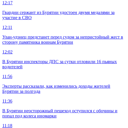
12:17
Гвардии сержант из Бурятии удостоен двумя медалями за
участие в СВО
12:11
Улан-удэнец предстанет перед судом за непристойный жест в
сторону памятника воинам Бурятии
12:02
В Бурятии инспекторы ДПС за сутки отловили 16 пьяных
водителей
11:56
Эксперты рассказали, как изменились доходы жителей
Бурятии за полгода
11:36
В Бурятии неосторожный пешеход оступился с обочины и
попал под колеса иномарки
11:18