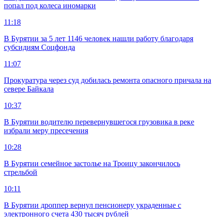
попал под колеса иномарки
11:18
В Бурятии за 5 лет 1146 человек нашли работу благодаря
субсидиям Соцфонда
11:07
Прокуратура через суд добилась ремонта опасного причала на
севере Байкала
10:37
В Бурятии водителю перевернувшегося грузовика в реке
избрали меру пресечения
10:28
В Бурятии семейное застолье на Троицу закончилось
стрельбой
10:11
В Бурятии дроппер вернул пенсионеру украденные с
электронного счета 430 тысяч рублей