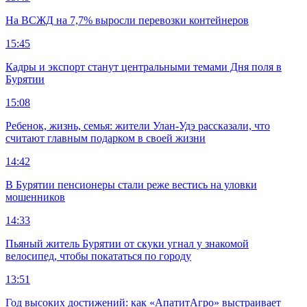
На ВСЖД на 7,7% выросли перевозки контейнеров
15:45
Кадры и экспорт станут центральными темами Дня поля в
Бурятии
15:08
Ребенок, жизнь, семья: жители Улан-Удэ рассказали, что
считают главным подарком в своей жизни
14:42
В Бурятии пенсионеры стали реже вестись на уловки
мошенников
14:33
Пьяный житель Бурятии от скуки угнал у знакомой
велосипед, чтобы покататься по городу
13:51
Год высоких достижений: как «АпатитАгро» выстраивает