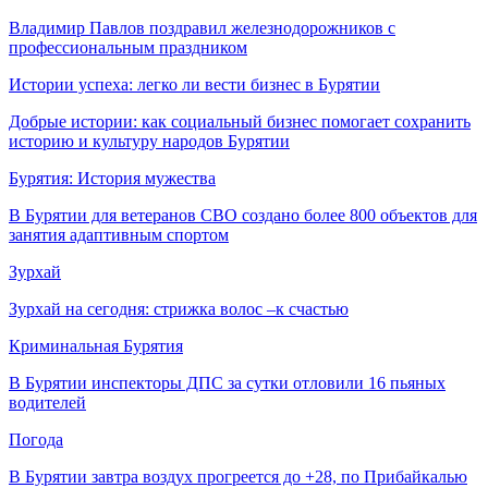
Владимир Павлов поздравил железнодорожников с
профессиональным праздником
Истории успеха: легко ли вести бизнес в Бурятии
Добрые истории: как социальный бизнес помогает сохранить
историю и культуру народов Бурятии
Бурятия: История мужества
В Бурятии для ветеранов СВО создано более 800 объектов для
занятия адаптивным спортом
Зурхай
Зурхай на сегодня: стрижка волос –к счастью
Криминальная Бурятия
В Бурятии инспекторы ДПС за сутки отловили 16 пьяных
водителей
Погода
В Бурятии завтра воздух прогреется до +28, по Прибайкалью