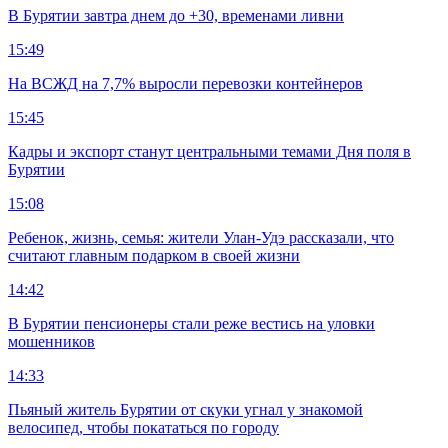
В Бурятии завтра днем до +30, временами ливни
15:49
На ВСЖД на 7,7% выросли перевозки контейнеров
15:45
Кадры и экспорт станут центральными темами Дня поля в
Бурятии
15:08
Ребенок, жизнь, семья: жители Улан-Удэ рассказали, что
считают главным подарком в своей жизни
14:42
В Бурятии пенсионеры стали реже вестись на уловки
мошенников
14:33
Пьяный житель Бурятии от скуки угнал у знакомой
велосипед, чтобы покататься по городу