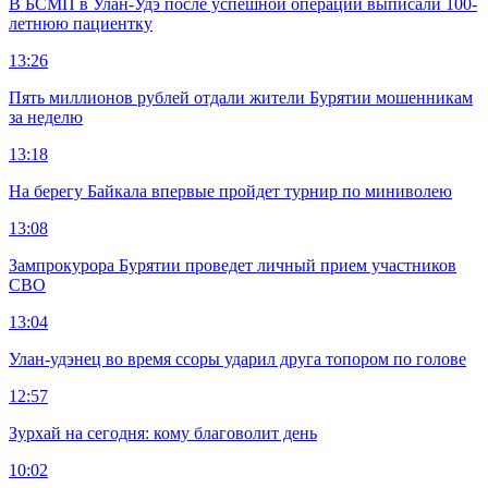
В БСМП в Улан-Удэ после успешной операции выписали 100-
летнюю пациентку
13:26
Пять миллионов рублей отдали жители Бурятии мошенникам
за неделю
13:18
На берегу Байкала впервые пройдет турнир по миниволею
13:08
Зампрокурора Бурятии проведет личный прием участников
СВО
13:04
Улан-удэнец во время ссоры ударил друга топором по голове
12:57
Зурхай на сегодня: кому благоволит день
10:02