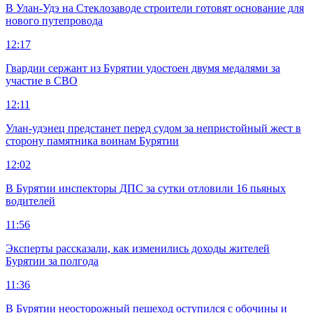
В Улан-Удэ на Стеклозаводе строители готовят основание для
нового путепровода
12:17
Гвардии сержант из Бурятии удостоен двумя медалями за
участие в СВО
12:11
Улан-удэнец предстанет перед судом за непристойный жест в
сторону памятника воинам Бурятии
12:02
В Бурятии инспекторы ДПС за сутки отловили 16 пьяных
водителей
11:56
Эксперты рассказали, как изменились доходы жителей
Бурятии за полгода
11:36
В Бурятии неосторожный пешеход оступился с обочины и