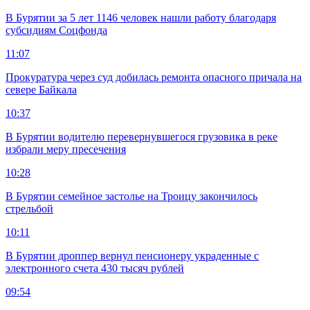
В Бурятии за 5 лет 1146 человек нашли работу благодаря
субсидиям Соцфонда
11:07
Прокуратура через суд добилась ремонта опасного причала на
севере Байкала
10:37
В Бурятии водителю перевернувшегося грузовика в реке
избрали меру пресечения
10:28
В Бурятии семейное застолье на Троицу закончилось
стрельбой
10:11
В Бурятии дроппер вернул пенсионеру украденные с
электронного счета 430 тысяч рублей
09:54