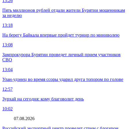
13:26
Пять миллионов рублей отдали жители Бурятии мошенникам
за неделю
13:18
На берегу Байкала впервые пройдет турнир по миниволею
13:08
Зампрокурора Бурятии проведет личный прием участников
СВО
13:04
Улан-удэнец во время ссоры ударил друга топором по голове
12:57
Зурхай на сегодня: кому благоволит день
10:02
07.08.2026
Российский экспортный центр проведет стрим с блогером