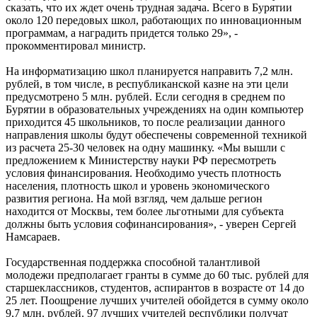
сказать, что их ждет очень трудная задача. Всего в Бурятии
около 120 передовых школ, работающих по инновационным
программам, а наградить придется только 29», -
прокомментировал министр.
На информатизацию школ планируется направить 7,2 млн.
рублей, в том числе, в республиканской казне на эти цели
предусмотрено 5 млн. рублей. Если сегодня в среднем по
Бурятии в образовательных учреждениях на один компьютер
приходится 45 школьников, то после реализации данного
направления школы будут обеспечены современной техникой
из расчета 25-30 человек на одну машинку. «Мы вышли с
предложением к Министерству науки РФ пересмотреть
условия финансирования. Необходимо учесть плотность
населения, плотность школ и уровень экономического
развития региона. На мой взгляд, чем дальше регион
находится от Москвы, тем более льготными для субъекта
должны быть условия софинансирования», - уверен Сергей
Намсараев.
Государственная поддержка способной талантливой
молодежи предполагает гранты в сумме до 60 тыс. рублей для
старшеклассников, студентов, аспирантов в возрасте от 14 до
25 лет. Поощрение лучших учителей обойдется в сумму около
9,7 млн. рублей. 97 лучших учителей республики получат