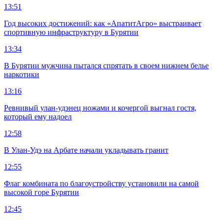
13:51
Год высоких достижений: как «АпатитАгро» выстраивает
спортивную инфраструктуру в Бурятии
13:34
В Бурятии мужчина пытался спрятать в своем нижнем белье
наркотики
13:16
Ревнивый улан-удэнец ножами и кочергой выгнал гостя,
который ему надоел
12:58
В Улан-Удэ на Арбате начали укладывать гранит
12:55
Флаг комбината по благоустройству установили на самой
высокой горе Бурятии
12:45