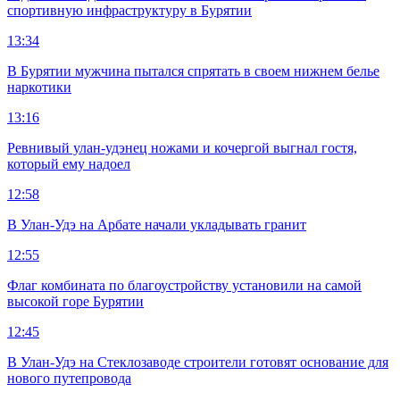
спортивную инфраструктуру в Бурятии
13:34
В Бурятии мужчина пытался спрятать в своем нижнем белье
наркотики
13:16
Ревнивый улан-удэнец ножами и кочергой выгнал гостя,
который ему надоел
12:58
В Улан-Удэ на Арбате начали укладывать гранит
12:55
Флаг комбината по благоустройству установили на самой
высокой горе Бурятии
12:45
В Улан-Удэ на Стеклозаводе строители готовят основание для
нового путепровода