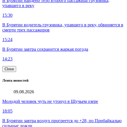
В Бурятии найдено тело второго пассажира грузовика,
упавшего в реку
15:30
В Бурятии водитель грузовика, упавшего в реку, обвиняется в
смерти трех пассажиров
15:24
В Бурятии завтра сохранится жаркая погода
14:23
Close
Лента новостей
09.08.2026
Молодой человек чуть не утонул в Щучьем озере
18:05
В Бурятии завтра воздух прогреется до +28, по Прибайкалью
сильные дожди