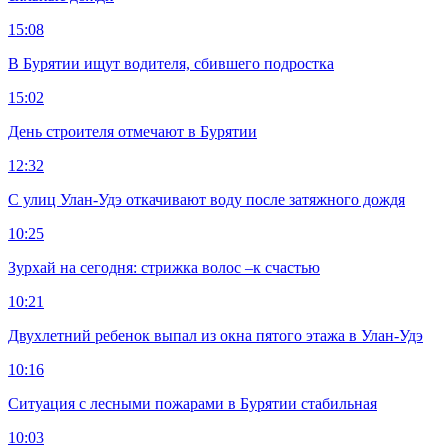
15:08
В Бурятии ищут водителя, сбившего подростка
15:02
День строителя отмечают в Бурятии
12:32
С улиц Улан-Удэ откачивают воду после затяжного дождя
10:25
Зурхай на сегодня: стрижка волос –к счастью
10:21
Двухлетний ребенок выпал из окна пятого этажа в Улан-Удэ
10:16
Ситуация с лесными пожарами в Бурятии стабильная
10:03