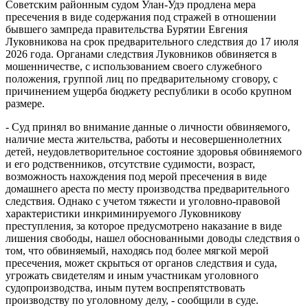
Советским районным судом Улан-Удэ продлена мера
пресечения в виде содержания под стражей в отношении
бывшего зампреда правительства Бурятии Евгения
Луковникова на срок предварительного следствия до 17 июля
2026 года. Органами следствия Луковников обвиняется в
мошенничестве, с использованием своего служебного
положения, группой лиц по предварительному сговору, с
причинением ущерба бюджету республики в особо крупном
размере.
- Суд принял во внимание данные о личности обвиняемого,
наличие места жительства, работы и несовершеннолетних
детей, неудовлетворительное состояние здоровья обвиняемого
и его родственников, отсутствие судимости, возраст,
возможность нахождения под мерой пресечения в виде
домашнего ареста по месту производства предварительного
следствия. Однако с учетом тяжести и уголовно-правовой
характеристики инкриминируемого Луковникову
преступления, за которое предусмотрено наказание в виде
лишения свободы, нашел обоснованными доводы следствия о
том, что обвиняемый, находясь под более мягкой мерой
пресечения, может скрыться от органов следствия и суда,
угрожать свидетелям и иным участникам уголовного
судопроизводства, иным путем воспрепятствовать
производству по уголовному делу, - сообщили в суде.