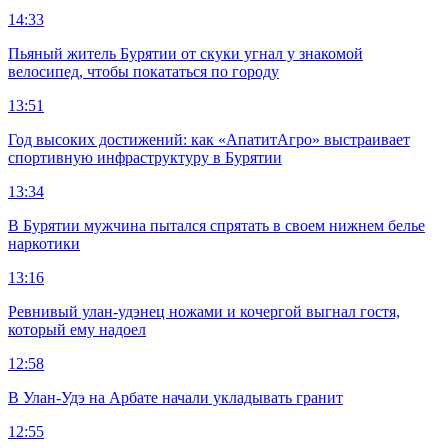
14:33
Пьяный житель Бурятии от скуки угнал у знакомой
велосипед, чтобы покататься по городу
13:51
Год высоких достижений: как «АпатитАгро» выстраивает
спортивную инфраструктуру в Бурятии
13:34
В Бурятии мужчина пытался спрятать в своем нижнем белье
наркотики
13:16
Ревнивый улан-удэнец ножами и кочергой выгнал гостя,
который ему надоел
12:58
В Улан-Удэ на Арбате начали укладывать гранит
12:55