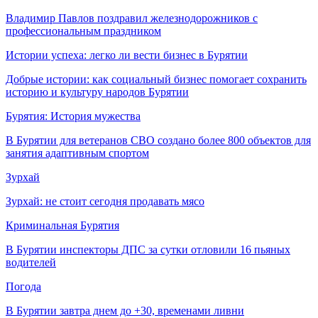
Владимир Павлов поздравил железнодорожников с
профессиональным праздником
Истории успеха: легко ли вести бизнес в Бурятии
Добрые истории: как социальный бизнес помогает сохранить
историю и культуру народов Бурятии
Бурятия: История мужества
В Бурятии для ветеранов СВО создано более 800 объектов для
занятия адаптивным спортом
Зурхай
Зурхай: не стоит сегодня продавать мясо
Криминальная Бурятия
В Бурятии инспекторы ДПС за сутки отловили 16 пьяных
водителей
Погода
В Бурятии завтра днем до +30, временами ливни