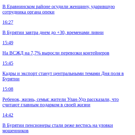
В Еравнинском районе осудили женщину, ударившую
сотрудника органа опеки
16:27
В Бурятии завтра днем до +30, временами ливни
15:49
На ВСЖД на 7,7% выросли перевозки контейнеров
15:45
Кадры и экспорт станут центральными темами Дня поля в
Бурятии
15:08
Ребенок, жизнь, семья: жители Улан-Удэ рассказали, что
считают главным подарком в своей жизни
14:42
В Бурятии пенсионеры стали реже вестись на уловки
мошенников