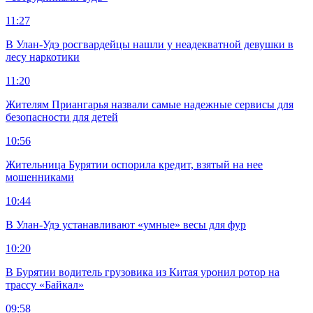
11:27
В Улан-Удэ росгвардейцы нашли у неадекватной девушки в
лесу наркотики
11:20
Жителям Приангарья назвали самые надежные сервисы для
безопасности для детей
10:56
Жительница Бурятии оспорила кредит, взятый на нее
мошенниками
10:44
В Улан-Удэ устанавливают «умные» весы для фур
10:20
В Бурятии водитель грузовика из Китая уронил ротор на
трассу «Байкал»
09:58