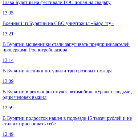
Глава Бурятии на фестивале ТОС попал на свадьбу
13:35
Военный из Бурятии на СВО уничтожил «Бабу-ягу»
13:21
В Бурятии мошенники стали запугивать предпринимателей
проверками Роспотребнадзора
13:14
В Бурятии лесники потушили три грозовых пожара
13:09
В Бурятии в реку опрокинулся автомобиль «Урал» с людьми,
один человек выжил
12:59
В Бурятии подросток нашел в подъезде 15 тысяч рублей и не
стал их присваивать себе
12:49