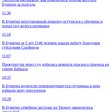
Бурятии за полгода
11:36
В Бурятии неосторожный пешеход оступился с обочины и
попал под колеса иномарки
11:18
В Бурятии за 5 лет 1146 человек нашли работу благодаря
субсидиям Соцфонда
11:07
Прокуратура через суд добилась ремонта опасного причала на
севере Байкала
10:37
В Бурятии водителю перевернувшегося грузовика в реке
избрали меру пресечения
10:28
В Бурятии семейное застолье на Троицу закончилось
стрельбой