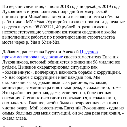
По версии следствия, с июля 2018 года по декабрь 2019 года
Луковников и руководитель подрядной коммерческой
организации Михайлова вступили в сговор и путем обмана
работников МУ «Улан-Удэстройзаказчик» похитили денежные
средств в сумме 98 802121, 40 рублей, отразив в актах
несоответствующие условиям контракта сведения о якобы
выполненных работах по проектированию строительства
моста через р. Уда в Улан-Удэ.
Добавим, ранее глава Бурятии Алексей
Цыденов
прокомментировал задержание
своего заместителя Евгения
Луковникова, который обвиняется в хищении 98 миллионов
рублей. Цыденов охарактеризовал ситуацию как
«болезненную», подчеркнув важность борьбы с коррупцией.
«У нас борьба с коррупцией идет каждый год. Мы
сталкивались с задержаниями глав районов, их замов,
министров, замминистра и вот зампреда, к сожалению, тоже.
Это крайне неприятная, даже, если честно, болезненная
ситуация. И если кто-то где-то спотыкается, к сожалению,
спотыкается. Главное, чтобы была своевременная реакция и
чистка рядов. Мой заместитель Евгений Луковников - одна из
самых больных для меня ситуаций, он же два раза приходил, -
сказал глава.