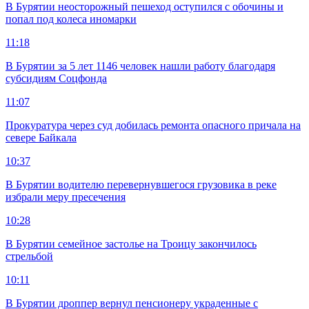
В Бурятии неосторожный пешеход оступился с обочины и
попал под колеса иномарки
11:18
В Бурятии за 5 лет 1146 человек нашли работу благодаря
субсидиям Соцфонда
11:07
Прокуратура через суд добилась ремонта опасного причала на
севере Байкала
10:37
В Бурятии водителю перевернувшегося грузовика в реке
избрали меру пресечения
10:28
В Бурятии семейное застолье на Троицу закончилось
стрельбой
10:11
В Бурятии дроппер вернул пенсионеру украденные с