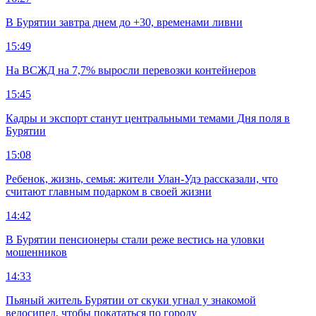
В Бурятии завтра днем до +30, временами ливни
15:49
На ВСЖД на 7,7% выросли перевозки контейнеров
15:45
Кадры и экспорт станут центральными темами Дня поля в
Бурятии
15:08
Ребенок, жизнь, семья: жители Улан-Удэ рассказали, что
считают главным подарком в своей жизни
14:42
В Бурятии пенсионеры стали реже вестись на уловки
мошенников
14:33
Пьяный житель Бурятии от скуки угнал у знакомой
велосипед, чтобы покататься по городу