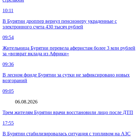
10:11
В Бурятии дроппер вернул пенсионеру украденные с
электронного счета 430 тысяч рублей
09:54
Жительница Бурятии перевела аферистам более 3 млн рублей
за «возврат вклада из Африки»
09:36
В лесном фонде Бурятии за сутки не зафиксировано новых
возгораний
09:05
06.08.2026
Трем жителям Бурятии врачи восстановили лицо после ДТП
17:55
В Бурятии стабилизировалась ситуация с топливом на АЗС