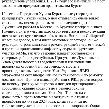
руководитель управления. В 2017 году его назначили на пост
заместителя председателя правительства Бурятии.
На сессии Народного Хурала Бурятии, где утверждали
кандидатуру Луковникова, о нем отзывались очень тепло:
сказали, что, несмотря на то, что в последние годы
Луковников работал в Москве, но Бурятию прекрасно знает.
Именно при его участии шло строительство и реконструкция
почти всех искусственных объектов на Восточно-Сибирской
железной дороге, в том числе мостовых переходов, он же
руководил строительством и реконструкцией энергетической
и путевой прилегающей инфраструктуры на бурятском
участке БАМа, так что уверенно владеет обстановкой в
северных районах республики. При участии Луковникова
Улан-Удэстальмост был задействован в изготовлении
пролетных строений для Керченского моста, а
производственные мощности Улан-Удэнского ЛВРЗ
загружены за счет внедрения новых технологий по ремонту
локомотивов. При его взаимодействии с РЖД решен вопрос
по новому графику маршрутов и поездов пригородного
сообщения, оказано содействие в реконструкции
железнодорожного вокзала Улан-Удэ. Так что на свою
должность в правительстве он заступил не с нуля и
проработал до января 2024 года, когда уволился по
собственному желанию – «по состоянию здоровья». Однако