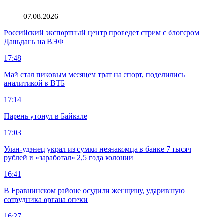
07.08.2026
Российский экспортный центр проведет стрим с блогером
Даньдань на ВЭФ
17:48
Май стал пиковым месяцем трат на спорт, поделились
аналитикой в ВТБ
17:14
Парень утонул в Байкале
17:03
Улан-удэнец украл из сумки незнакомца в банке 7 тысяч
рублей и «заработал» 2,5 года колонии
16:41
В Еравнинском районе осудили женщину, ударившую
сотрудника органа опеки
16:27