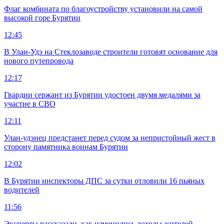
Флаг комбината по благоустройству установили на самой
высокой горе Бурятии
12:45
В Улан-Удэ на Стеклозаводе строители готовят основание для
нового путепровода
12:17
Гвардии сержант из Бурятии удостоен двумя медалями за
участие в СВО
12:11
Улан-удэнец предстанет перед судом за непристойный жест в
сторону памятника воинам Бурятии
12:02
В Бурятии инспекторы ДПС за сутки отловили 16 пьяных
водителей
11:56
Эксперты рассказали, как изменились доходы жителей