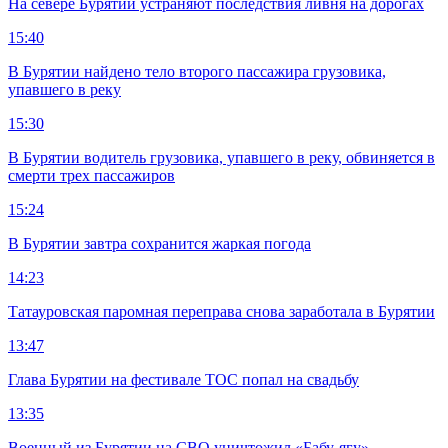
На севере Бурятии устраняют последствия ливня на дорогах
15:40
В Бурятии найдено тело второго пассажира грузовика,
упавшего в реку
15:30
В Бурятии водитель грузовика, упавшего в реку, обвиняется в
смерти трех пассажиров
15:24
В Бурятии завтра сохранится жаркая погода
14:23
Татауровская паромная переправа снова заработала в Бурятии
13:47
Глава Бурятии на фестивале ТОС попал на свадьбу
13:35
Военный из Бурятии на СВО уничтожил «Бабу-ягу»