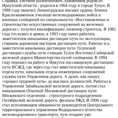
Справка. Евгений Валентинович Луковников родом из
Иркутской области - родился в 1964 году в городе Тулун. В
1988 году окончил Ленинградское высшее ордена Ленина
Краснознаменное училище железнодорожных войск и
военных сообщений по специальности «Восстановление и
строительство искусственных сооружений на железных
дорогах», получил квалификацию: инженер-строитель. В 1982
году отслужил в армии, в 1993 году начал работать
заместителем начальника дистанции пути по эксплуатации,
старшим дорожным мастером дистанции пути. Работал и.о.
заместителя начальника дистанции пути Тулунской
дистанции службы пути станции Тулун Восточно-Сибирской
железной дороги Министерства путей сообщения. В 1994
году перешел на работу в Иркутск-пассажирскую дистанцию
пути ВСЖД, где через год стал заместителем начальника
отдела пути, начальник отдела инженерных сооружений
службы пути Управления дороги. А далее, как пишут,
«прошел трудовой путь» до высоких должностей. Работал в
Управлении Забайкальской железной дороги, потом стал
начальником Опытной Московской дистанции пути
Московского отделения – структурного подразделения
Октябрьской железной дороги, филиала РЖД. В 2008 году
стал исполняющим обязанности руководителя Центрального
территориального управления Федерального агентства
железнодорожного транспорта, чуть позднее уже