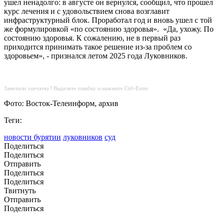
ушел ненадолго: в августе он вернулся, сообщил, что прошел
курс лечения и с удовольствием снова возглавит
инфраструктурный блок. Проработал год и вновь ушел с той
же формулировкой «по состоянию здоровья». «Да, ухожу. По
состоянию здоровья. К сожалению, не в первый раз
приходится принимать такое решение из-за проблем со
здоровьем», - признался летом 2025 года Луковников.
Заметили опечатку? Выделите ошибку и нажмите Ctrl+Enter.
Фото: Восток-Телеинформ, архив
Теги:
новости бурятии
луковников
суд
Поделиться
Поделиться
Отправить
Поделиться
Поделиться
Твитнуть
Отправить
Поделиться