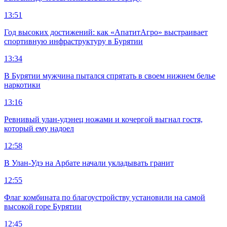
13:51
Год высоких достижений: как «АпатитАгро» выстраивает
спортивную инфраструктуру в Бурятии
13:34
В Бурятии мужчина пытался спрятать в своем нижнем белье
наркотики
13:16
Ревнивый улан-удэнец ножами и кочергой выгнал гостя,
который ему надоел
12:58
В Улан-Удэ на Арбате начали укладывать гранит
12:55
Флаг комбината по благоустройству установили на самой
высокой горе Бурятии
12:45