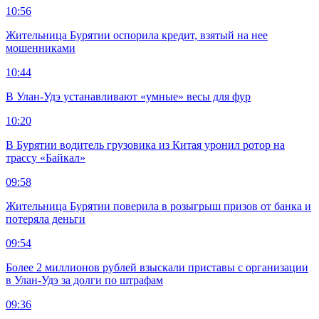
10:56
Жительница Бурятии оспорила кредит, взятый на нее
мошенниками
10:44
В Улан-Удэ устанавливают «умные» весы для фур
10:20
В Бурятии водитель грузовика из Китая уронил ротор на
трассу «Байкал»
09:58
Жительница Бурятии поверила в розыгрыш призов от банка и
потеряла деньги
09:54
Более 2 миллионов рублей взыскали приставы с организации
в Улан-Удэ за долги по штрафам
09:36