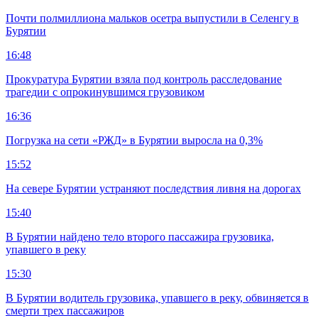
Почти полмиллиона мальков осетра выпустили в Селенгу в
Бурятии
16:48
Прокуратура Бурятии взяла под контроль расследование
трагедии с опрокинувшимся грузовиком
16:36
Погрузка на сети «РЖД» в Бурятии выросла на 0,3%
15:52
На севере Бурятии устраняют последствия ливня на дорогах
15:40
В Бурятии найдено тело второго пассажира грузовика,
упавшего в реку
15:30
В Бурятии водитель грузовика, упавшего в реку, обвиняется в
смерти трех пассажиров