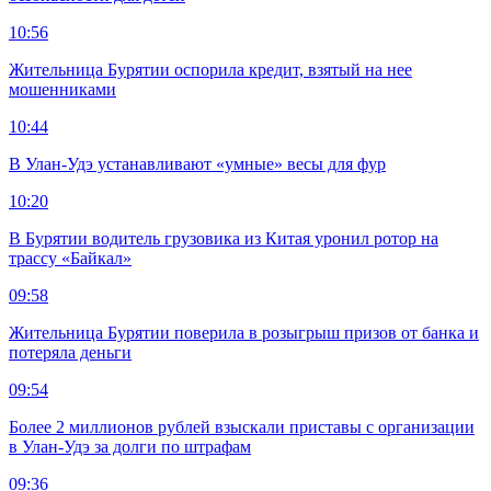
10:56
Жительница Бурятии оспорила кредит, взятый на нее
мошенниками
10:44
В Улан-Удэ устанавливают «умные» весы для фур
10:20
В Бурятии водитель грузовика из Китая уронил ротор на
трассу «Байкал»
09:58
Жительница Бурятии поверила в розыгрыш призов от банка и
потеряла деньги
09:54
Более 2 миллионов рублей взыскали приставы с организации
в Улан-Удэ за долги по штрафам
09:36