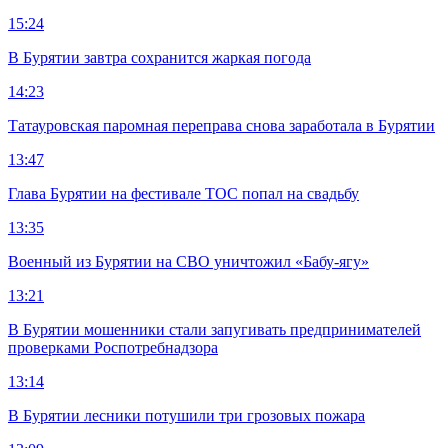
15:24
В Бурятии завтра сохранится жаркая погода
14:23
Татауровская паромная переправа снова заработала в Бурятии
13:47
Глава Бурятии на фестивале ТОС попал на свадьбу
13:35
Военный из Бурятии на СВО уничтожил «Бабу-ягу»
13:21
В Бурятии мошенники стали запугивать предпринимателей
проверками Роспотребнадзора
13:14
В Бурятии лесники потушили три грозовых пожара