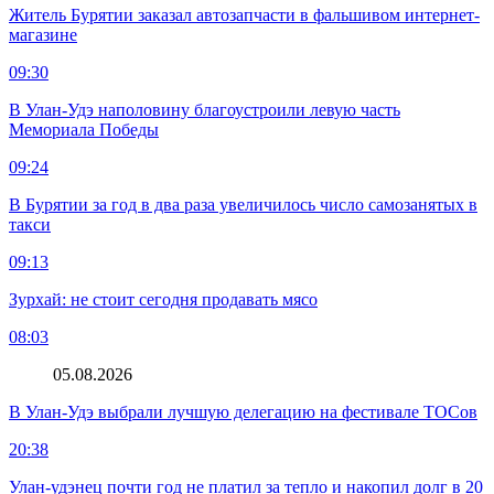
Житель Бурятии заказал автозапчасти в фальшивом интернет-
магазине
09:30
В Улан-Удэ наполовину благоустроили левую часть
Мемориала Победы
09:24
В Бурятии за год в два раза увеличилось число самозанятых в
такси
09:13
Зурхай: не стоит сегодня продавать мясо
08:03
05.08.2026
В Улан-Удэ выбрали лучшую делегацию на фестивале ТОСов
20:38
Улан-удэнец почти год не платил за тепло и накопил долг в 20