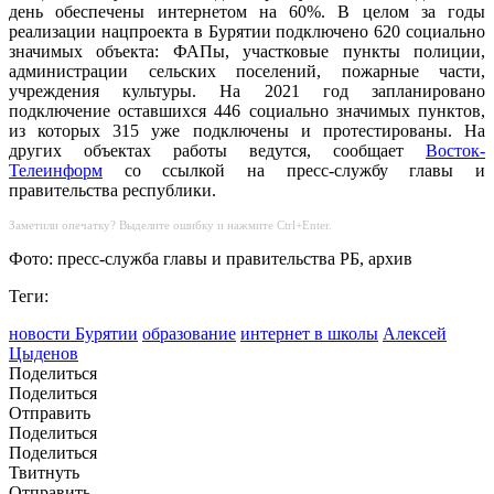
день обеспечены интернетом на 60%. В целом за годы
реализации нацпроекта в Бурятии подключено 620 социально
значимых объекта: ФАПы, участковые пункты полиции,
администрации сельских поселений, пожарные части,
учреждения культуры. На 2021 год запланировано
подключение оставшихся 446 социально значимых пунктов,
из которых 315 уже подключены и протестированы. На
других объектах работы ведутся, сообщает
Восток-
Телеинформ
со ссылкой на пресс-службу главы и
правительства республики.
Заметили опечатку? Выделите ошибку и нажмите Ctrl+Enter.
Фото: пресс-служба главы и правительства РБ, архив
Теги:
новости Бурятии
образование
интернет в школы
Алексей
Цыденов
Поделиться
Поделиться
Отправить
Поделиться
Поделиться
Твитнуть
Отправить