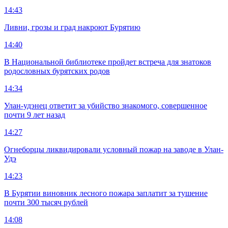
14:43
Ливни, грозы и град накроют Бурятию
14:40
В Национальной библиотеке пройдет встреча для знатоков
родословных бурятских родов
14:34
Улан-удэнец ответит за убийство знакомого, совершенное
почти 9 лет назад
14:27
Огнеборцы ликвидировали условный пожар на заводе в Улан-
Удэ
14:23
В Бурятии виновник лесного пожара заплатит за тушение
почти 300 тысяч рублей
14:08