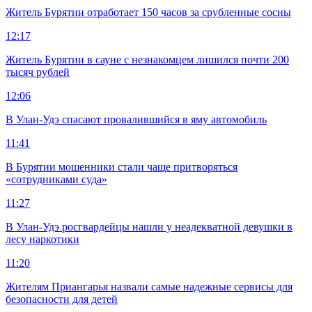
Житель Бурятии отработает 150 часов за срубленные сосны
12:17
Житель Бурятии в сауне с незнакомцем лишился почти 200
тысяч рублей
12:06
В Улан-Удэ спасают провалившийся в яму автомобиль
11:41
В Бурятии мошенники стали чаще притворяться
«сотрудниками суда»
11:27
В Улан-Удэ росгвардейцы нашли у неадекватной девушки в
лесу наркотики
11:20
Жителям Приангарья назвали самые надежные сервисы для
безопасности для детей