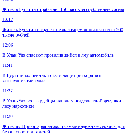
Житель Бурятии отработает 150 часов за срубленные сосны
12:17
Житель Бурятии в сауне с незнакомцем лишился почти 200
тысяч рублей
12:06
В Улан-Удэ спасают провалившийся в яму автомобиль
11:41
В Бурятии мошенники стали чаще притворяться
«сотрудниками суда»
11:27
В Улан-Удэ росгвардейцы нашли у неадекватной девушки в
лесу наркотики
11:20
Жителям Приангарья назвали самые надежные сервисы для
безопасности для детей