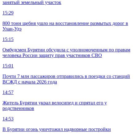
занятый земельный участок
15:29
800 тонн щебня ушло на восстановление размытых дорог в
Улан-Удэ
15:15
Омбудсмен Бурятии обсудила с уполномоченным по правам
человека России защиту прав участников СВО
15:01
Почти 7 млн пассажиров отправились в поездки со станций
ВСЖД с начала 2026 года
14:57
Житель Бурятии украл велосипед и спрятал его у
родственников
14:53
В Бурятии огонь уничтожил надворные постройки