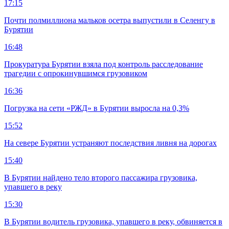
17:15
Почти полмиллиона мальков осетра выпустили в Селенгу в
Бурятии
16:48
Прокуратура Бурятии взяла под контроль расследование
трагедии с опрокинувшимся грузовиком
16:36
Погрузка на сети «РЖД» в Бурятии выросла на 0,3%
15:52
На севере Бурятии устраняют последствия ливня на дорогах
15:40
В Бурятии найдено тело второго пассажира грузовика,
упавшего в реку
15:30
В Бурятии водитель грузовика, упавшего в реку, обвиняется в