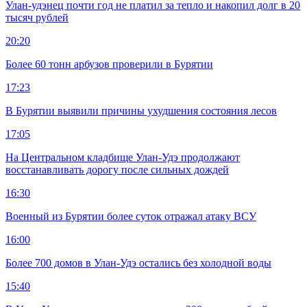
Улан-удэнец почти год не платил за тепло и накопил долг в 20
тысяч рублей
20:20
Более 60 тонн арбузов проверили в Бурятии
17:23
В Бурятии выявили причины ухудшения состояния лесов
17:05
На Центральном кладбище Улан-Удэ продолжают
восстанавливать дорогу после сильных дождей
16:30
Военный из Бурятии более суток отражал атаку ВСУ
16:00
Более 700 домов в Улан-Удэ остались без холодной воды
15:40