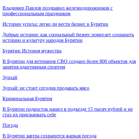
Владимир Павлов поздравил железнодорожников с
профессиональным праздником
Истории успеха: легко ли вести бизнес в Бурятии
Добрые истории: как социальный бизнес помогает сохранить
историю и культуру народов Бурятии
Бурятия: История мужества
В Бурятии для ветеранов СВО создано более 800 объектов для
занятия адаптивным спортом
Зурхай
Зурхай: не стоит сегодня продавать мясо
Криминальная Бурятия
В Бурятии подросток нашел в подъезде 15 тысяч рублей и не
стал их присваивать себе
Погода
В Бурятии завтра сохранится жаркая погода