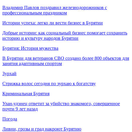
Владимир Павлов поздравил железнодорожников с
профессиональным праздником
Истории успеха: легко ли вести бизнес в Бурятии
Добрые истории: как социальный бизнес помогает сохранить
историю и культуру народов Бурятии
Бурятия: История мужества
В Бурятии для ветеранов СВО создано более 800 объектов для
занятия адаптивным спортом
Зурхай
Стрижка волос сегодня по зурхаю к богатству
Криминальная Бурятия
Улан-удэнец ответит за убийство знакомого, совершенное
почти 9 лет назад
Погода
Ливни, грозы и град накроют Бурятию