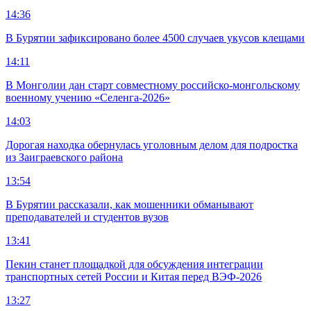
14:36
В Бурятии зафиксировано более 4500 случаев укусов клещами
14:11
В Монголии дан старт совместному российско-монгольскому
военному учению «Селенга-2026»
14:03
Дорогая находка обернулась уголовным делом для подростка
из Заиграевского района
13:54
В Бурятии рассказали, как мошенники обманывают
преподавателей и студентов вузов
13:41
Пекин станет площадкой для обсуждения интеграции
транспортных сетей России и Китая перед ВЭФ-2026
13:27