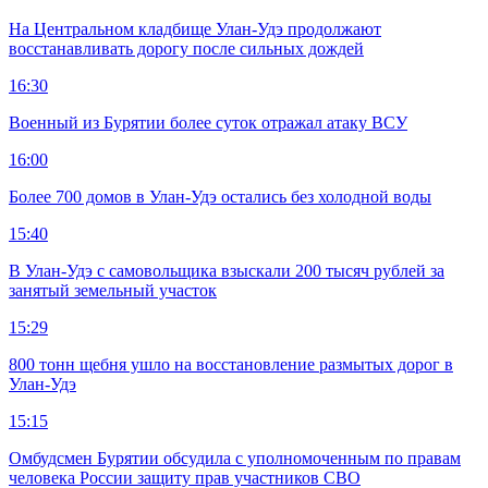
На Центральном кладбище Улан-Удэ продолжают
восстанавливать дорогу после сильных дождей
16:30
Военный из Бурятии более суток отражал атаку ВСУ
16:00
Более 700 домов в Улан-Удэ остались без холодной воды
15:40
В Улан-Удэ с самовольщика взыскали 200 тысяч рублей за
занятый земельный участок
15:29
800 тонн щебня ушло на восстановление размытых дорог в
Улан-Удэ
15:15
Омбудсмен Бурятии обсудила с уполномоченным по правам
человека России защиту прав участников СВО