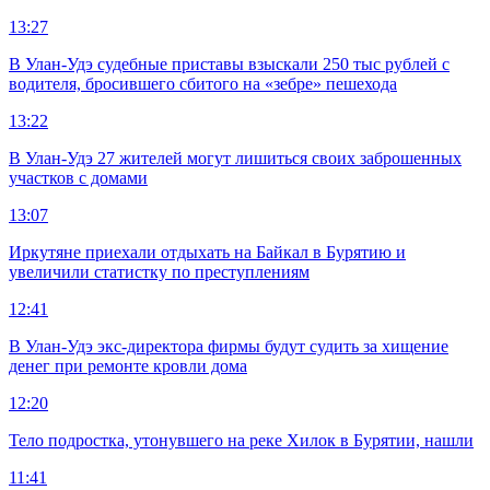
13:27
В Улан-Удэ судебные приставы взыскали 250 тыс рублей с
водителя, бросившего сбитого на «зебре» пешехода
13:22
В Улан-Удэ 27 жителей могут лишиться своих заброшенных
участков с домами
13:07
Иркутяне приехали отдыхать на Байкал в Бурятию и
увеличили статистку по преступлениям
12:41
В Улан-Удэ экс-директора фирмы будут судить за хищение
денег при ремонте кровли дома
12:20
Тело подростка, утонувшего на реке Хилок в Бурятии, нашли
11:41