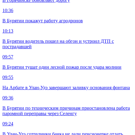
В Горячинске обновляют дорогу
10:36
В Бурятии покажут работу агродронов
10:13
В Бурятии водитель пошел на обгон и устроил ДТП с
пострадавшей
09:57
В Бурятии тушат один лесной пожар после удара молнии
09:55
На Арбате в Улан-Удэ завершают заливку основания фонтана
09:36
В Бурятии по техническим причинам приостановлена работа
паромной переправы через Селенгу
09:24
В Улан-Удэ сотрудники банка не дали пенсионерке отдать