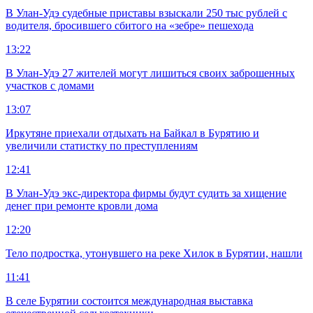
В Улан-Удэ судебные приставы взыскали 250 тыс рублей с
водителя, бросившего сбитого на «зебре» пешехода
13:22
В Улан-Удэ 27 жителей могут лишиться своих заброшенных
участков с домами
13:07
Иркутяне приехали отдыхать на Байкал в Бурятию и
увеличили статистку по преступлениям
12:41
В Улан-Удэ экс-директора фирмы будут судить за хищение
денег при ремонте кровли дома
12:20
Тело подростка, утонувшего на реке Хилок в Бурятии, нашли
11:41
В селе Бурятии состоится международная выставка