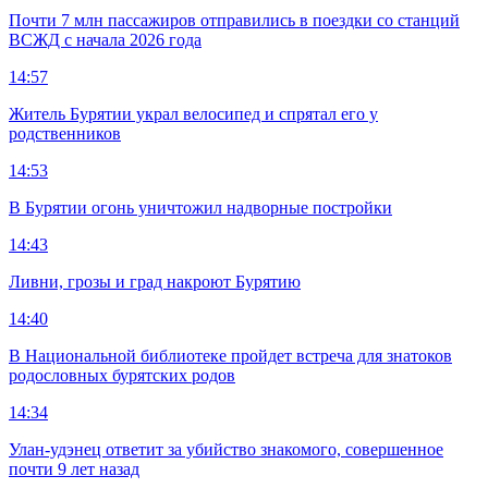
Почти 7 млн пассажиров отправились в поездки со станций
ВСЖД с начала 2026 года
14:57
Житель Бурятии украл велосипед и спрятал его у
родственников
14:53
В Бурятии огонь уничтожил надворные постройки
14:43
Ливни, грозы и град накроют Бурятию
14:40
В Национальной библиотеке пройдет встреча для знатоков
родословных бурятских родов
14:34
Улан-удэнец ответит за убийство знакомого, совершенное
почти 9 лет назад