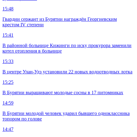
15:48
Гвардии сержант из Бурятии награждён Георгиевским
крестом IV степени
15:41
В районной больнице Кижинги по иску прокурора заменили
котел отопления в больнице
15:33
В центре Улан-Удэ установили 22 новых водоотводных лотка
15:25
В Бурятии выращивают молодые сосны в 17 питомниках
14:59
В Бурятии молодой человек ударил бывшего одноклассника
топором по голове
14:47