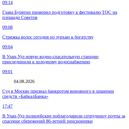
09:14
Глава Бурятии проверил подготовку к фестивалю ТОС на
площади Советов
09:08
Стрижка волос сегодня по зурхаю к богатству
09:04
В Улан-Удэ новую водно‑спасательную станцию
присоединили к холодному водоснабжению
09:01
04.08.2026
Суд в Москве признал банкротом виновного в хищении
средств «БайкалБанка»
17:47
В Улан-Удэ полицейские поблагодарили сотрудницу почты за
спасение сбережений 86-летней пенсионерки