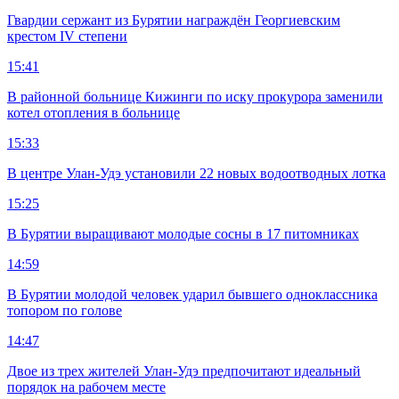
Гвардии сержант из Бурятии награждён Георгиевским
крестом IV степени
15:41
В районной больнице Кижинги по иску прокурора заменили
котел отопления в больнице
15:33
В центре Улан-Удэ установили 22 новых водоотводных лотка
15:25
В Бурятии выращивают молодые сосны в 17 питомниках
14:59
В Бурятии молодой человек ударил бывшего одноклассника
топором по голове
14:47
Двое из трех жителей Улан-Удэ предпочитают идеальный
порядок на рабочем месте