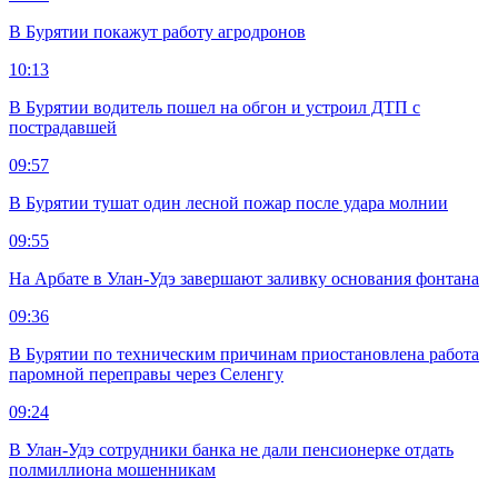
В Бурятии покажут работу агродронов
10:13
В Бурятии водитель пошел на обгон и устроил ДТП с
пострадавшей
09:57
В Бурятии тушат один лесной пожар после удара молнии
09:55
На Арбате в Улан-Удэ завершают заливку основания фонтана
09:36
В Бурятии по техническим причинам приостановлена работа
паромной переправы через Селенгу
09:24
В Улан-Удэ сотрудники банка не дали пенсионерке отдать
полмиллиона мошенникам