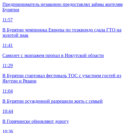
Предприниматель незаконно предоставлял займы жителям
Бурятии
11:57
В Бурятии чемпионка Европы по тхэквондо сдала ГТО на
золотой знак
11:41
Самолет с экипажем пропал в Иркутской области
11:29
В Бурятии стартовал фестиваль ТОС с участием гостей из
Якутии и Рязани
11:04
В Бурятии осужденной разрешили жить с семьей
10:44
В Горячинске обновляют дорогу
10:36