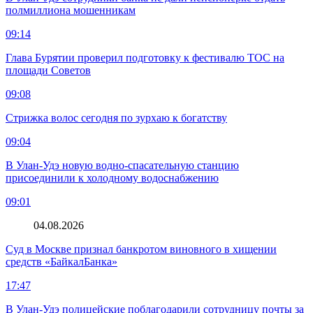
полмиллиона мошенникам
09:14
Глава Бурятии проверил подготовку к фестивалю ТОС на
площади Советов
09:08
Стрижка волос сегодня по зурхаю к богатству
09:04
В Улан-Удэ новую водно‑спасательную станцию
присоединили к холодному водоснабжению
09:01
04.08.2026
Суд в Москве признал банкротом виновного в хищении
средств «БайкалБанка»
17:47
В Улан-Удэ полицейские поблагодарили сотрудницу почты за