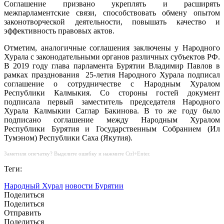
Соглашение призвано укреплять и расширять
межпарламентские связи, способствовать обмену опытом
законотворческой деятельности, повышать качество и
эффективность правовых актов.
Отметим, аналогичные соглашения заключены у Народного
Хурала с законодательными органов различных субъектов РФ.
В 2019 году глава парламента Бурятии Владимир Павлов в
рамках празднования 25-летия Народного Хурала подписал
соглашение о сотрудничестве с Народным Хуралом
Республики Калмыкия. Со стороны гостей документ
подписала первый заместитель председателя Народного
Хурала Калмыкии Саглар Бакинова. В то же году было
подписано соглашение между Народным Хуралом
Республики Бурятия и Государственным Собранием (Ил
Тумэном) Республики Саха (Якутия).
Заметили опечатку? Выделите ошибку и нажмите Ctrl+Enter.
Теги:
Народный Хурал
новости Бурятии
Поделиться
Поделиться
Отправить
Поделиться