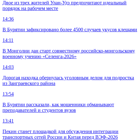
Двое из трех жителей Улан-Удэ предпочитают идеальный
порядок на рабочем месте
14:36
В Бурятии зафиксировано более 4500 случаев укусов клещами
14:11
В Монголии дан старт совместному российско-монгольскому
военному учению «Селенга-2026»
14:03
Дорогая находка обернулась уголовным делом для подростка
из Заиграевского района
13:54
В Бурятии рассказали, как мошенники обманывают
преподавателей и студентов вузов
13:41
Пекин станет площадкой для обсуждения интеграции
транспортных сетей России и Китая перед ВЭФ-2026