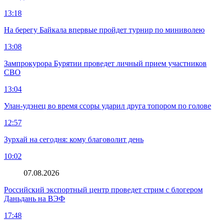
13:18
На берегу Байкала впервые пройдет турнир по миниволею
13:08
Зампрокурора Бурятии проведет личный прием участников
СВО
13:04
Улан-удэнец во время ссоры ударил друга топором по голове
12:57
Зурхай на сегодня: кому благоволит день
10:02
07.08.2026
Российский экспортный центр проведет стрим с блогером
Даньдань на ВЭФ
17:48