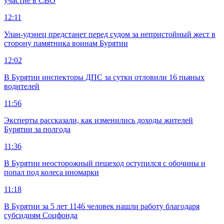
участие в СВО
12:11
Улан-удэнец предстанет перед судом за непристойный жест в
сторону памятника воинам Бурятии
12:02
В Бурятии инспекторы ДПС за сутки отловили 16 пьяных
водителей
11:56
Эксперты рассказали, как изменились доходы жителей
Бурятии за полгода
11:36
В Бурятии неосторожный пешеход оступился с обочины и
попал под колеса иномарки
11:18
В Бурятии за 5 лет 1146 человек нашли работу благодаря
субсидиям Соцфонда