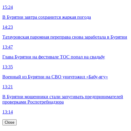
15:24
В Бурятии завтра сохранится жаркая погода
14:23
Татауровская паромная переправа снова заработала в Бурятии
13:47
Глава Бурятии на фестивале ТОС попал на свадьбу
13:35
Военный из Бурятии на СВО уничтожил «Бабу-ягу»
13:21
В Бурятии мошенники стали запугивать предпринимателей
проверками Роспотребнадзора
13:14
Close