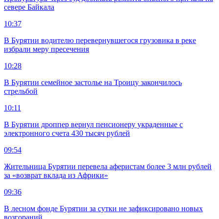
севере Байкала
10:37
В Бурятии водителю перевернувшегося грузовика в реке
избрали меру пресечения
10:28
В Бурятии семейное застолье на Троицу закончилось
стрельбой
10:11
В Бурятии дроппер вернул пенсионеру украденные с
электронного счета 430 тысяч рублей
09:54
Жительница Бурятии перевела аферистам более 3 млн рублей
за «возврат вклада из Африки»
09:36
В лесном фонде Бурятии за сутки не зафиксировано новых
возгораний