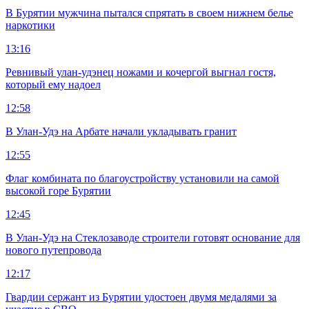
В Бурятии мужчина пытался спрятать в своем нижнем белье
наркотики
13:16
Ревнивый улан-удэнец ножами и кочергой выгнал гостя,
который ему надоел
12:58
В Улан-Удэ на Арбате начали укладывать гранит
12:55
Флаг комбината по благоустройству установили на самой
высокой горе Бурятии
12:45
В Улан-Удэ на Стеклозаводе строители готовят основание для
нового путепровода
12:17
Гвардии сержант из Бурятии удостоен двумя медалями за