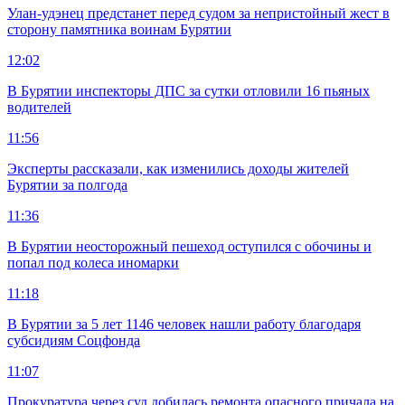
Улан-удэнец предстанет перед судом за непристойный жест в
сторону памятника воинам Бурятии
12:02
В Бурятии инспекторы ДПС за сутки отловили 16 пьяных
водителей
11:56
Эксперты рассказали, как изменились доходы жителей
Бурятии за полгода
11:36
В Бурятии неосторожный пешеход оступился с обочины и
попал под колеса иномарки
11:18
В Бурятии за 5 лет 1146 человек нашли работу благодаря
субсидиям Соцфонда
11:07
Прокуратура через суд добилась ремонта опасного причала на