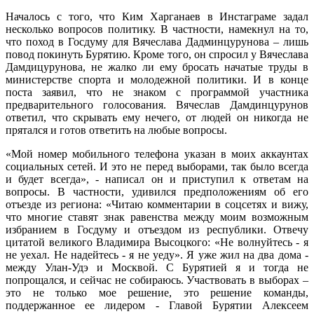
Началось с того, что Ким Харганаев в Инстаграме задал
несколько вопросов политику. В частности, намекнул на то,
что поход в Госдуму для Вячеслава Дадминцурунова – лишь
повод покинуть Бурятию. Кроме того, он спросил у Вячеслава
Дамдицурунова, не жалко ли ему бросать начатые труды в
министерстве спорта и молодежной политики. И в конце
поста заявил, что не знаком с программой участника
предварительного голосования. Вячеслав Дамдинцурунов
ответил, что скрывать ему нечего, от людей он никогда не
прятался и готов ответить на любые вопросы.
«Мой номер мобильного телефона указан в моих аккаунтах
социальных сетей. И это не перед выборами, так было всегда
и будет всегда», - написал он и приступил к ответам на
вопросы. В частности, удивился предположениям об его
отъезде из региона: «Читаю комментарии в соцсетях и вижу,
что многие ставят знак равенства между моим возможным
избранием в Госдуму и отъездом из республики. Отвечу
цитатой великого Владимира Высоцкого: «Не волнуйтесь - я
не уехал. Не надейтесь - я не уеду». Я уже жил на два дома -
между Улан-Удэ и Москвой. С Бурятией я и тогда не
попрощался, и сейчас не собираюсь. Участвовать в выборах –
это не только мое решение, это решение команды,
поддержанное ее лидером - Главой Бурятии Алексеем