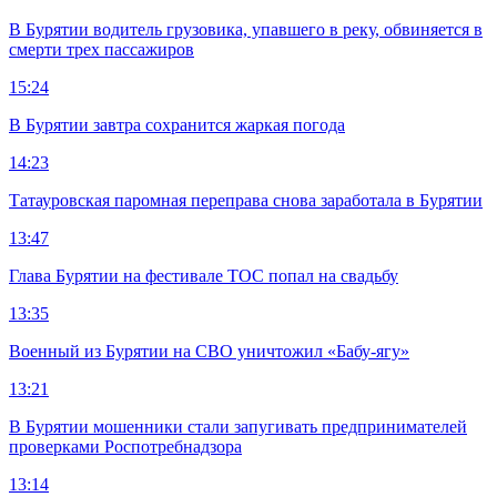
В Бурятии водитель грузовика, упавшего в реку, обвиняется в
смерти трех пассажиров
15:24
В Бурятии завтра сохранится жаркая погода
14:23
Татауровская паромная переправа снова заработала в Бурятии
13:47
Глава Бурятии на фестивале ТОС попал на свадьбу
13:35
Военный из Бурятии на СВО уничтожил «Бабу-ягу»
13:21
В Бурятии мошенники стали запугивать предпринимателей
проверками Роспотребнадзора
13:14