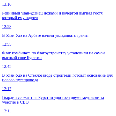
13:16
Ревнивый улан-удэнец ножами и кочергой выгнал гостя,
который ему надоел
12:58
В Улан-Удэ на Арбате начали укладывать гранит
12:55
Флаг комбината по благоустройству установили на самой
высокой горе Бурятии
12:45
В Улан-Удэ на Стеклозаводе строители готовят основание для
нового путепровода
12:17
Гвардии сержант из Бурятии удостоен двумя медалями за
участие в СВО
12:11