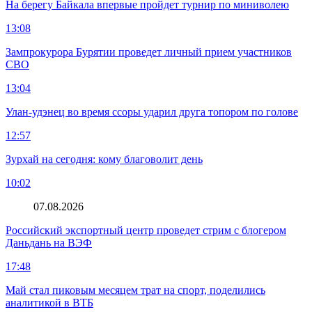
На берегу Байкала впервые пройдет турнир по миниволею
13:08
Зампрокурора Бурятии проведет личный прием участников
СВО
13:04
Улан-удэнец во время ссоры ударил друга топором по голове
12:57
Зурхай на сегодня: кому благоволит день
10:02
07.08.2026
Российский экспортный центр проведет стрим с блогером
Даньдань на ВЭФ
17:48
Май стал пиковым месяцем трат на спорт, поделились
аналитикой в ВТБ