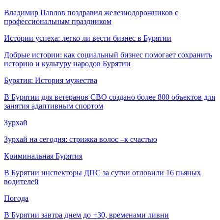
Владимир Павлов поздравил железнодорожников с
профессиональным праздником
Истории успеха: легко ли вести бизнес в Бурятии
Добрые истории: как социальный бизнес помогает сохранить
историю и культуру народов Бурятии
Бурятия: История мужества
В Бурятии для ветеранов СВО создано более 800 объектов для
занятия адаптивным спортом
Зурхай
Зурхай на сегодня: стрижка волос –к счастью
Криминальная Бурятия
В Бурятии инспекторы ДПС за сутки отловили 16 пьяных
водителей
Погода
В Бурятии завтра днем до +30, временами ливни