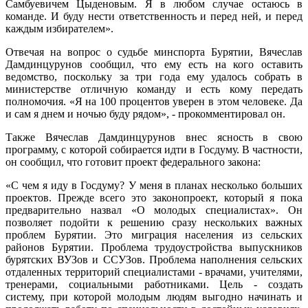
Самбуевичем Цыденовым. Я в любом случае остаюсь в
команде. И буду нести ответственность и перед ней, и перед
каждым избирателем».
Отвечая на вопрос о судьбе минспорта Бурятии, Вячеслав
Дамдинцурунов сообщил, что ему есть на кого оставить
ведомство, поскольку за три года ему удалось собрать в
министерстве отличную команду и есть кому передать
полномочия. «Я на 100 процентов уверен в этом человеке. Да
и сам я днем и ночью буду рядом», - прокомментировал он.
Также Вячеслав Дамдинцурунов внес ясность в свою
программу, с которой собирается идти в Госдуму. В частности,
он сообщил, что готовит проект федерального закона:
«С чем я иду в Госдуму? У меня в планах несколько больших
проектов. Прежде всего это законопроект, который я пока
предварительно назвал «О молодых специалистах». Он
позволяет подойти к решению сразу нескольких важных
проблем Бурятии. Это миграция населения из сельских
районов Бурятии. Проблема трудоустройства выпускников
бурятских ВУЗов и ССУЗов. Проблема наполнения сельских
отдаленных территорий специалистами - врачами, учителями,
тренерами, социальными работниками. Цель - создать
систему, при которой молодым людям выгодно начинать и