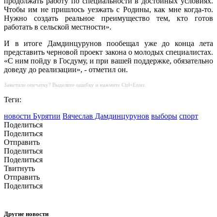
продолжать работу по специальности в достойных условиях.
Чтобы им не пришлось уезжать с Родины, как мне когда-то.
Нужно создать реальное преимущество тем, кто готов
работать в сельской местности».
И в итоге Дамдинцурунов пообещал уже до конца лета
представить черновой проект закона о молодых специалистах.
«С ним пойду в Госдуму, и при вашей поддержке, обязательно
доведу до реализации», - отметил он.
Заметили опечатку? Выделите ошибку и нажмите Ctrl+Enter.
Теги:
новости Бурятии
Вячеслав Дамдинцурунов
выборы
спорт
Поделиться
Поделиться
Отправить
Поделиться
Поделиться
Твитнуть
Отправить
Поделиться
Другие новости