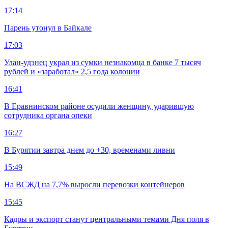
17:14
Парень утонул в Байкале
17:03
Улан-удэнец украл из сумки незнакомца в банке 7 тысяч
рублей и «заработал» 2,5 года колонии
16:41
В Еравнинском районе осудили женщину, ударившую
сотрудника органа опеки
16:27
В Бурятии завтра днем до +30, временами ливни
15:49
На ВСЖД на 7,7% выросли перевозки контейнеров
15:45
Кадры и экспорт станут центральными темами Дня поля в