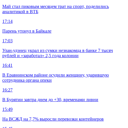
Май стал пиковым месяцем трат на спорт, поделились
аналитикой в ВТБ
17:14
Парень утонул в Байкале
17:03
Улан-удэнец украл из сумки незнакомца в банке 7 тысяч
рублей и «заработал» 2,5 года колонии
16:41
В Еравнинском районе осудили женщину, ударившую
сотрудника органа опеки
16:27
В Бурятии завтра днем до +30, временами ливни
15:49
На ВСЖД на 7,7% выросли перевозки контейнеров