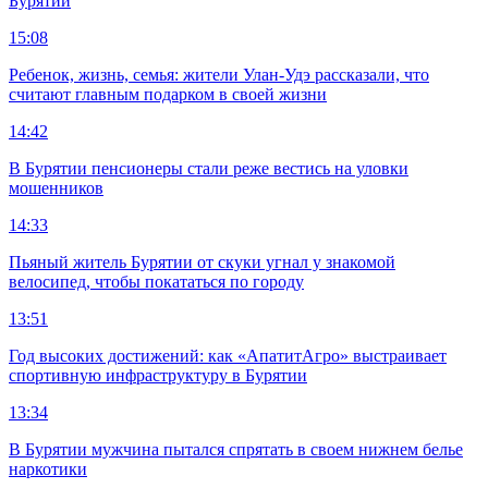
Бурятии
15:08
Ребенок, жизнь, семья: жители Улан-Удэ рассказали, что
считают главным подарком в своей жизни
14:42
В Бурятии пенсионеры стали реже вестись на уловки
мошенников
14:33
Пьяный житель Бурятии от скуки угнал у знакомой
велосипед, чтобы покататься по городу
13:51
Год высоких достижений: как «АпатитАгро» выстраивает
спортивную инфраструктуру в Бурятии
13:34
В Бурятии мужчина пытался спрятать в своем нижнем белье
наркотики