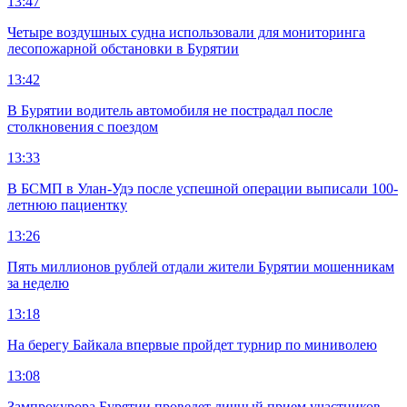
13:47
Четыре воздушных судна использовали для мониторинга
лесопожарной обстановки в Бурятии
13:42
В Бурятии водитель автомобиля не пострадал после
столкновения с поездом
13:33
В БСМП в Улан-Удэ после успешной операции выписали 100-
летнюю пациентку
13:26
Пять миллионов рублей отдали жители Бурятии мошенникам
за неделю
13:18
На берегу Байкала впервые пройдет турнир по миниволею
13:08
Зампрокурора Бурятии проведет личный прием участников