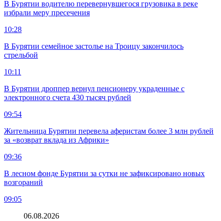
В Бурятии водителю перевернувшегося грузовика в реке
избрали меру пресечения
10:28
В Бурятии семейное застолье на Троицу закончилось
стрельбой
10:11
В Бурятии дроппер вернул пенсионеру украденные с
электронного счета 430 тысяч рублей
09:54
Жительница Бурятии перевела аферистам более 3 млн рублей
за «возврат вклада из Африки»
09:36
В лесном фонде Бурятии за сутки не зафиксировано новых
возгораний
09:05
06.08.2026