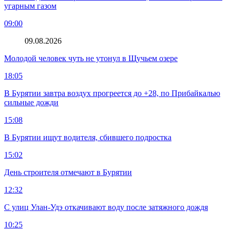
угарным газом
09:00
09.08.2026
Молодой человек чуть не утонул в Щучьем озере
18:05
В Бурятии завтра воздух прогреется до +28, по Прибайкалью
сильные дожди
15:08
В Бурятии ищут водителя, сбившего подростка
15:02
День строителя отмечают в Бурятии
12:32
С улиц Улан-Удэ откачивают воду после затяжного дождя
10:25