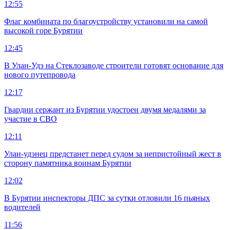
12:55
Флаг комбината по благоустройству установили на самой
высокой горе Бурятии
12:45
В Улан-Удэ на Стеклозаводе строители готовят основание для
нового путепровода
12:17
Гвардии сержант из Бурятии удостоен двумя медалями за
участие в СВО
12:11
Улан-удэнец предстанет перед судом за непристойный жест в
сторону памятника воинам Бурятии
12:02
В Бурятии инспекторы ДПС за сутки отловили 16 пьяных
водителей
11:56