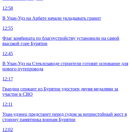
12:58
В Улан-Удэ на Арбате начали укладывать гранит
12:55
Флаг комбината по благоустройству установили на самой
высокой горе Бурятии
12:45
В Улан-Удэ на Стеклозаводе строители готовят основание для
нового путепровода
12:17
Гвардии сержант из Бурятии удостоен двумя медалями за
участие в СВО
12:11
Улан-удэнец предстанет перед судом за непристойный жест в
сторону памятника воинам Бурятии
12:02