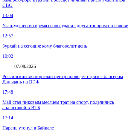
СВО
13:04
Улан-удэнец во время ссоры ударил друга топором по голове
12:57
Зурхай на сегодня: кому благоволит день
10:02
07.08.2026
Российский экспортный центр проведет стрим с блогером
Даньдань на ВЭФ
17:48
Май стал пиковым месяцем трат на спорт, поделились
аналитикой в ВТБ
17:14
Парень утонул в Байкале