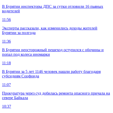
В Бурятии инспекторы ДПС за сутки отловили 16 пьяных
водителей
11:56
Эксперты рассказали, как изменились доходы жителей
Бурятии за полгода
11:36
В Бурятии неосторожный пешеход оступился с обочины и
попал под колеса иномарки
11:18
В Бурятии за 5 лет 1146 человек нашли работу благодаря
субсидиям Соцфонда
11:07
Прокуратура через суд добилась ремонта опасного причала на
севере Байкала
10:37