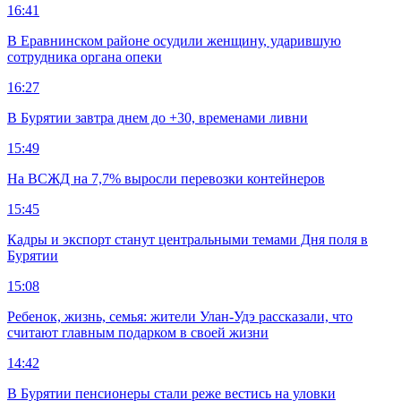
16:41
В Еравнинском районе осудили женщину, ударившую
сотрудника органа опеки
16:27
В Бурятии завтра днем до +30, временами ливни
15:49
На ВСЖД на 7,7% выросли перевозки контейнеров
15:45
Кадры и экспорт станут центральными темами Дня поля в
Бурятии
15:08
Ребенок, жизнь, семья: жители Улан-Удэ рассказали, что
считают главным подарком в своей жизни
14:42
В Бурятии пенсионеры стали реже вестись на уловки