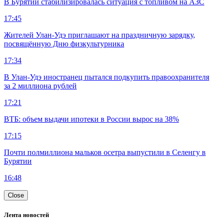
В Бурятии стабилизировалась ситуация с топливом на АЗС
17:45
Жителей Улан-Удэ приглашают на праздничную зарядку,
посвящённую Дню физкультурника
17:34
В Улан-Удэ иностранец пытался подкупить правоохранителя
за 2 миллиона рублей
17:21
ВТБ: объем выдачи ипотеки в России вырос на 38%
17:15
Почти полмиллиона мальков осетра выпустили в Селенгу в
Бурятии
16:48
Close
Лента новостей