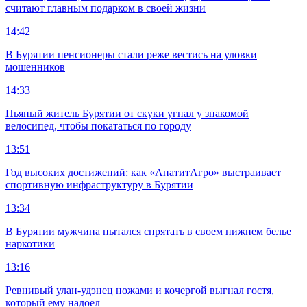
считают главным подарком в своей жизни
14:42
В Бурятии пенсионеры стали реже вестись на уловки
мошенников
14:33
Пьяный житель Бурятии от скуки угнал у знакомой
велосипед, чтобы покататься по городу
13:51
Год высоких достижений: как «АпатитАгро» выстраивает
спортивную инфраструктуру в Бурятии
13:34
В Бурятии мужчина пытался спрятать в своем нижнем белье
наркотики
13:16
Ревнивый улан-удэнец ножами и кочергой выгнал гостя,
который ему надоел