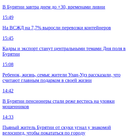
В Бурятии завтра днем до +30, временами ливни
15:49
На ВСЖД на 7,7% выросли перевозки контейнеров
15:45
Кадры и экспорт станут центральными темами Дня поля в
Бурятии
15:08
Ребенок, жизнь, семья: жители Улан-Удэ рассказали, что
считают главным подарком в своей жизни
14:42
В Бурятии пенсионеры стали реже вестись на уловки
мошенников
14:33
Пьяный житель Бурятии от скуки угнал у знакомой
велосипед, чтобы покататься по городу