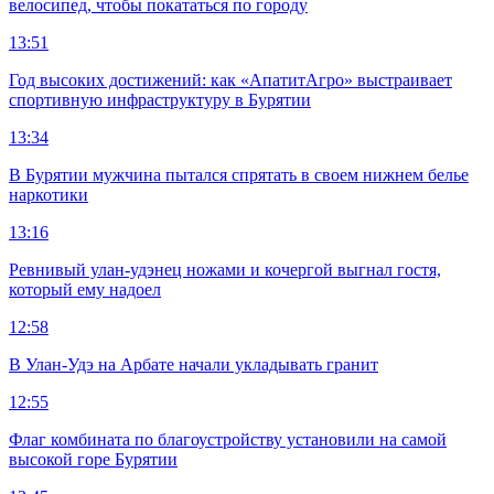
велосипед, чтобы покататься по городу
13:51
Год высоких достижений: как «АпатитАгро» выстраивает
спортивную инфраструктуру в Бурятии
13:34
В Бурятии мужчина пытался спрятать в своем нижнем белье
наркотики
13:16
Ревнивый улан-удэнец ножами и кочергой выгнал гостя,
который ему надоел
12:58
В Улан-Удэ на Арбате начали укладывать гранит
12:55
Флаг комбината по благоустройству установили на самой
высокой горе Бурятии