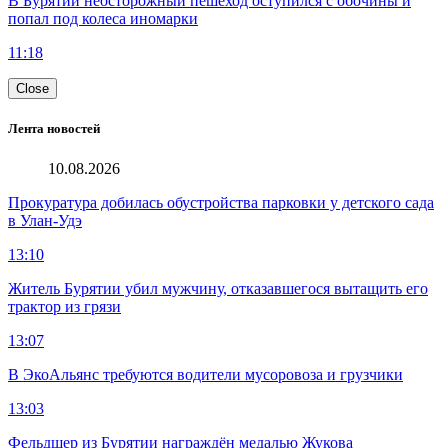
В Бурятии неосторожный пешеход оступился с обочины и
попал под колеса иномарки
11:18
Close
Лента новостей
10.08.2026
Прокуратура добилась обустройства парковки у детского сада
в Улан-Удэ
13:10
Житель Бурятии убил мужчину, отказавшегося вытащить его
трактор из грязи
13:07
В ЭкоАльянс требуются водители мусоровоза и грузчики
13:03
Фельдшер из Бурятии награждён медалью Жукова