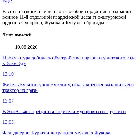
ВДВ
В этот праздничный день он с особой гордостью поздравил
воинов 11-й отдельной гвардейской десантно-штурмовой
орденов Суворова, Жукова и Кутузова бригады.
Лента новостей
10.08.2026
Прокуратура добилась обустройства парковки у детского сада
в Улан-Удэ
13:10
Житель Бурятии убил мужчину, отказавшегося вытащить его
трактор из грязи
13:07
В ЭкоАльянс требуются водители мусоровоза и грузчики
13:03
Фельдшер из Бурятии награждён медалью Жукова