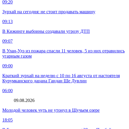
09:20
Зурхай на сегодня: не стоит продавать машину
09:13
В Кижинге выбоины создавали угрозу ДТП
09:07
В Улан-Удэ из пожара спасли 11 человек, 5 из них отравились
угарным газом
09:00
Краткий зурхай на неделю с 10 по 16 августа от настоятеля
Курумканского дацана Гандан Ше Дувлин
06:00
09.08.2026
Молодой человек чуть не утонул в Щучьем озере
18:05