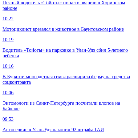
Пьяный водитель «Тойоты» попал в аварию в Хоринском
районе
10:22
Мотоциклист врезался в животное в Баунтовском районе
10:19
Водитель «Тойоты» на парковке в Улан-Удэ сбил 5-летнего
ребенка
10:16
В Бурятии многодетная семья расширила ферму на средства
соцконтракта
10:06
Энтомологи из Санкт-Петербурга посчитали клопов на
Байкале
09:53
Автосервис в Улан-Удэ накопил 92 штрафа ГАИ