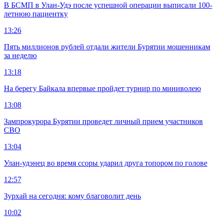
В БСМП в Улан-Удэ после успешной операции выписали 100-
летнюю пациентку
13:26
Пять миллионов рублей отдали жители Бурятии мошенникам
за неделю
13:18
На берегу Байкала впервые пройдет турнир по миниволею
13:08
Зампрокурора Бурятии проведет личный прием участников
СВО
13:04
Улан-удэнец во время ссоры ударил друга топором по голове
12:57
Зурхай на сегодня: кому благоволит день
10:02