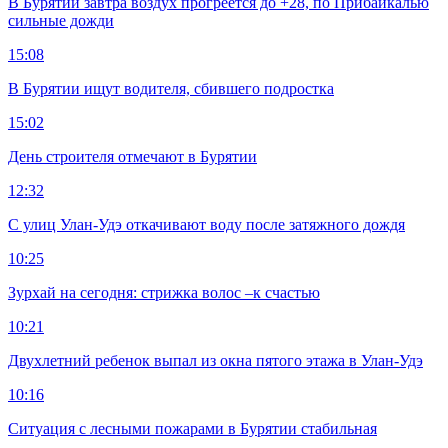
В Бурятии завтра воздух прогреется до +28, по Прибайкалью
сильные дожди
15:08
В Бурятии ищут водителя, сбившего подростка
15:02
День строителя отмечают в Бурятии
12:32
С улиц Улан-Удэ откачивают воду после затяжного дождя
10:25
Зурхай на сегодня: стрижка волос –к счастью
10:21
Двухлетний ребенок выпал из окна пятого этажа в Улан-Удэ
10:16
Ситуация с лесными пожарами в Бурятии стабильная