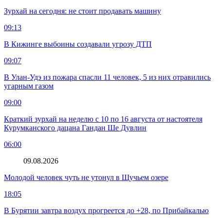
Зурхай на сегодня: не стоит продавать машину
09:13
В Кижинге выбоины создавали угрозу ДТП
09:07
В Улан-Удэ из пожара спасли 11 человек, 5 из них отравились
угарным газом
09:00
Краткий зурхай на неделю с 10 по 16 августа от настоятеля
Курумканского дацана Гандан Ше Дувлин
06:00
09.08.2026
Молодой человек чуть не утонул в Щучьем озере
18:05
В Бурятии завтра воздух прогреется до +28, по Прибайкалью