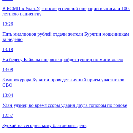
В БСМП в Улан-Удэ после успешной операции выписали 100-
летнюю пациентку
13:26
Пять миллионов рублей отдали жители Бурятии мошенникам
за неделю
13:18
На берегу Байкала впервые пройдет турнир по миниволею
13:08
Зампрокурора Бурятии проведет личный прием участников
СВО
13:04
Улан-удэнец во время ссоры ударил друга топором по голове
12:57
Зурхай на сегодня: кому благоволит день