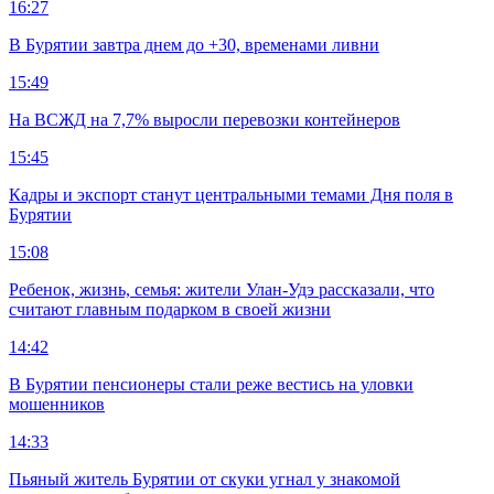
16:27
В Бурятии завтра днем до +30, временами ливни
15:49
На ВСЖД на 7,7% выросли перевозки контейнеров
15:45
Кадры и экспорт станут центральными темами Дня поля в
Бурятии
15:08
Ребенок, жизнь, семья: жители Улан-Удэ рассказали, что
считают главным подарком в своей жизни
14:42
В Бурятии пенсионеры стали реже вестись на уловки
мошенников
14:33
Пьяный житель Бурятии от скуки угнал у знакомой