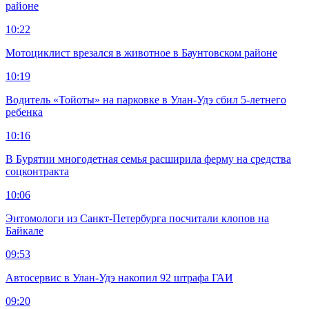
районе
10:22
Мотоциклист врезался в животное в Баунтовском районе
10:19
Водитель «Тойоты» на парковке в Улан-Удэ сбил 5-летнего
ребенка
10:16
В Бурятии многодетная семья расширила ферму на средства
соцконтракта
10:06
Энтомологи из Санкт-Петербурга посчитали клопов на
Байкале
09:53
Автосервис в Улан-Удэ накопил 92 штрафа ГАИ
09:20