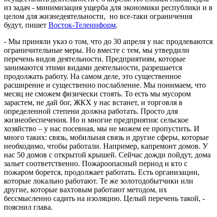
из задач - минимизация ущерба для экономики республики и в
целом для жизнедеятельности, но все-таки ограничения
будут, пишет
Восток-Телеинформ
.
- Мы приняли указ о том, что до 30 апреля у нас продлеваются
ограничительные меры. Но вместе с тем, мы утвердили
перечень видов деятельности. Предприятиям, которые
занимаются этими видами деятельности, разрешается
продолжать работу. На самом деле, это существенное
расширение и существенно послабление. Мы понимаем, что
месяц не сможем физически стоять. То есть мы мусором
зарастем, не дай бог, ЖКХ у нас встанет, и торговля в
определенной степени должна работать. Просто для
жизнеобеспечения. Но и многие предприятия: сельское
хозяйство – у нас посевная, мы не можем ее пропустить. И
много таких: связь, мобильная связь и другие сферы, которые
необходимо, чтобы работали. Например, капремонт домов. У
нас 50 домов с открытой крышей. Сейчас дожди пойдут, дома
зальет соответственно. Пожароопасный период и кто с
пожаром борется, продолжает работать. Есть организации,
которые локально работают. Те же золотодобытчики или
другие, которые вахтовым работают методом, их
бессмысленно садить на изоляцию. Целый перечень такой, -
пояснил глава.