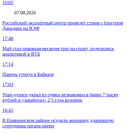
10:02
07.08.2026
Российский экспортный центр проведет стрим с блогером
Даньдань на ВЭФ
17:48
Май стал пиковым месяцем трат на спорт, поделились
аналитикой в ВТБ
17:14
Парень утонул в Байкале
17:03
Улан-удэнец украл из сумки незнакомца в банке 7 тысяч
рублей и «заработал» 2,5 года колонии
16:41
В Еравнинском районе осудили женщину, ударившую
сотрудника органа опеки