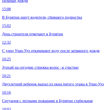
сильные дожди
15:08
В Бурятии ищут водителя, сбившего подростка
15:02
День строителя отмечают в Бурятии
12:32
С улиц Улан-Удэ откачивают воду после затяжного дождя
10:25
Зурхай на сегодня: стрижка волос –к счастью
10:21
Двухлетний ребенок выпал из окна пятого этажа в Улан-Удэ
10:16
Ситуация с лесными пожарами в Бурятии стабильная
10:03