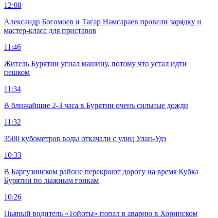
12:08
Александр Богомоев и Тагар Намсараев провели зарядку и
мастер-класс для приставов
11:46
Житель Бурятии угнал машину, потому что устал идти
пешком
11:34
В ближайшие 2-3 часа в Бурятии очень сильные дожди
11:32
3500 кубометров воды откачали с улиц Улан-Удэ
10:33
В Баргузинском районе перекроют дорогу на время Кубка
Бурятии по лыжным гонкам
10:26
Пьяный водитель «Тойоты» попал в аварию в Хоринском