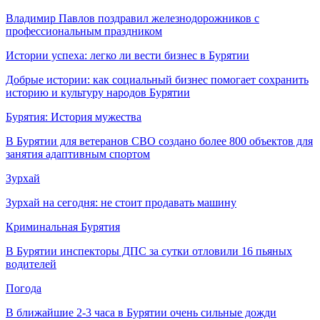
Владимир Павлов поздравил железнодорожников с
профессиональным праздником
Истории успеха: легко ли вести бизнес в Бурятии
Добрые истории: как социальный бизнес помогает сохранить
историю и культуру народов Бурятии
Бурятия: История мужества
В Бурятии для ветеранов СВО создано более 800 объектов для
занятия адаптивным спортом
Зурхай
Зурхай на сегодня: не стоит продавать машину
Криминальная Бурятия
В Бурятии инспекторы ДПС за сутки отловили 16 пьяных
водителей
Погода
В ближайшие 2-3 часа в Бурятии очень сильные дожди