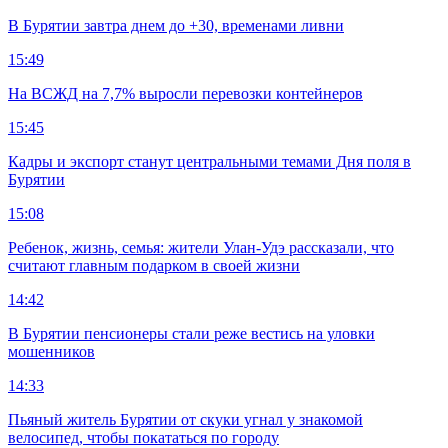
В Бурятии завтра днем до +30, временами ливни
15:49
На ВСЖД на 7,7% выросли перевозки контейнеров
15:45
Кадры и экспорт станут центральными темами Дня поля в
Бурятии
15:08
Ребенок, жизнь, семья: жители Улан-Удэ рассказали, что
считают главным подарком в своей жизни
14:42
В Бурятии пенсионеры стали реже вестись на уловки
мошенников
14:33
Пьяный житель Бурятии от скуки угнал у знакомой
велосипед, чтобы покататься по городу