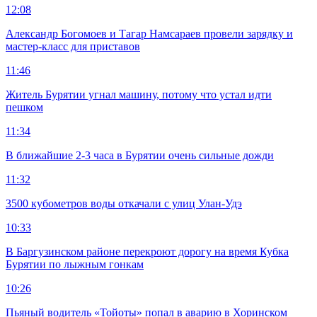
12:08
Александр Богомоев и Тагар Намсараев провели зарядку и
мастер-класс для приставов
11:46
Житель Бурятии угнал машину, потому что устал идти
пешком
11:34
В ближайшие 2-3 часа в Бурятии очень сильные дожди
11:32
3500 кубометров воды откачали с улиц Улан-Удэ
10:33
В Баргузинском районе перекроют дорогу на время Кубка
Бурятии по лыжным гонкам
10:26
Пьяный водитель «Тойоты» попал в аварию в Хоринском