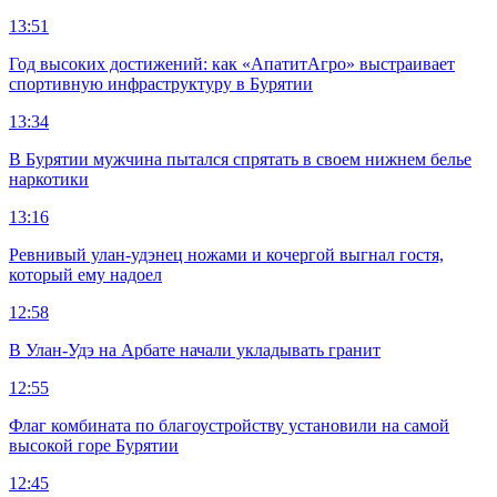
13:51
Год высоких достижений: как «АпатитАгро» выстраивает
спортивную инфраструктуру в Бурятии
13:34
В Бурятии мужчина пытался спрятать в своем нижнем белье
наркотики
13:16
Ревнивый улан-удэнец ножами и кочергой выгнал гостя,
который ему надоел
12:58
В Улан-Удэ на Арбате начали укладывать гранит
12:55
Флаг комбината по благоустройству установили на самой
высокой горе Бурятии
12:45