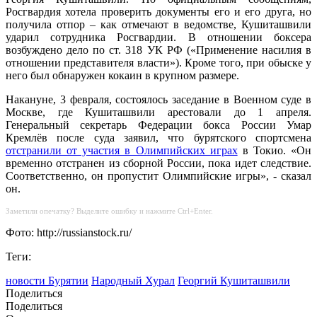
Росгвардия хотела проверить документы его и его друга, но
получила отпор – как отмечают в ведомстве, Кушиташвили
ударил сотрудника Росгвардии. В отношении боксера
возбуждено дело по ст. 318 УК РФ («Применение насилия в
отношении представителя власти»). Кроме того, при обыске у
него был обнаружен кокаин в крупном размере.
Накануне, 3 февраля, состоялось заседание в Военном суде в
Москве, где Кушиташвили арестовали до 1 апреля.
Генеральный секретарь Федерации бокса России Умар
Кремлёв после суда заявил, что бурятского спортсмена
отстранили от участия в Олимпийских играх
в Токио. «Он
временно отстранен из сборной России, пока идет следствие.
Соответственно, он пропустит Олимпийские игры», - сказал
он.
Заметили опечатку? Выделите ошибку и нажмите Ctrl+Enter.
Фото: http://russianstock.ru/
Теги:
новости Бурятии
Народный Хурал
Георгий Кушиташвили
Поделиться
Поделиться