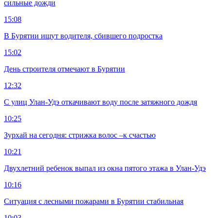
сильные дожди
15:08
В Бурятии ищут водителя, сбившего подростка
15:02
День строителя отмечают в Бурятии
12:32
С улиц Улан-Удэ откачивают воду после затяжного дождя
10:25
Зурхай на сегодня: стрижка волос –к счастью
10:21
Двухлетний ребенок выпал из окна пятого этажа в Улан-Удэ
10:16
Ситуация с лесными пожарами в Бурятии стабильная
10:03