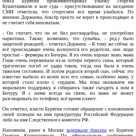
бокса Бурятии прокомментировал улыбку Георгия
Кушиташвили в зале суда – присутствовавшие на заседании
СМИ отметили, что спортсмен все время улыбался. По
мнению Доржиева, боксёр просто не верит в происходящее и
не считает себя виноватым.
- Он считает, что он не бил росгвардейца, не употреблял
наркотики. Также, возможно, это (улыбка, - ред.) было
защитной реакцией, - отметил Доржиев. – К тому же сейчас за
всё происходящее очень волнуются его родители, они люди
простые – фермеры из Бичуры. Я их очень хорошо знаю, мама
Гоши очень переживала из-за потери первого сына, который
трагически погиб от удара током, тогда она была в очень
тяжелом состоянии. И потом родился второй сын, сейчас это
известие выбило из колеи всю его семью, особенно маму, у
которой стало плохо с сердцем. Мы пока оказываем им
моральную поддержку, я собираюсь также съездить к ним в
Бичуру. Я с ними всегда на связи, но мама не может
разговаривать по телефону, всё время плачет.
Он отметил, власти Бурятии готовят обращение с изложением
своей позиции на имя прокуратуры Российской Федерации
либо на имя Следственного комитета РФ.
Напомним, ранее в Москве
задержали боксера
из Бурятии
Георгия Кушиташвили. По официальным сообщениям,