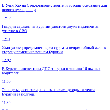
В Улан-Удэ на Стеклозаводе строители готовят основание для
нового путепровода
12:17
Гвардии сержант из Бурятии удостоен двумя медалями за
участие в СВО
12:11
Улан-удэнец предстанет перед судом за непристойный жест в
сторону памятника воинам Бурятии
12:02
В Бурятии инспекторы ДПС за сутки отловили 16 пьяных
водителей
11:56
Эксперты рассказали, как изменились доходы жителей
Бурятии за полгода
11:36