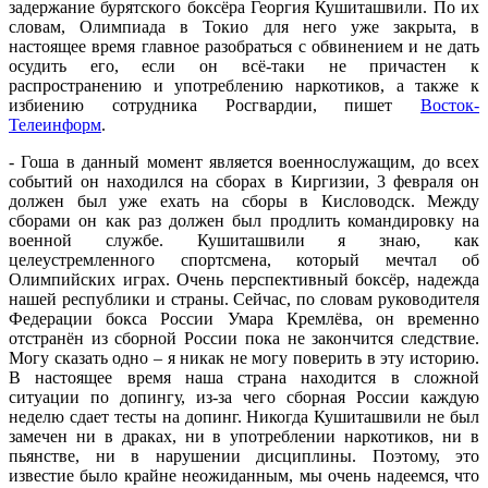
задержание бурятского боксёра Георгия Кушиташвили. По их
словам, Олимпиада в Токио для него уже закрыта, в
настоящее время главное разобраться с обвинением и не дать
осудить его, если он всё-таки не причастен к
распространению и употреблению наркотиков, а также к
избиению сотрудника Росгвардии, пишет
Восток-
Телеинформ
.
- Гоша в данный момент является военнослужащим, до всех
событий он находился на сборах в Киргизии, 3 февраля он
должен был уже ехать на сборы в Кисловодск. Между
сборами он как раз должен был продлить командировку на
военной службе. Кушиташвили я знаю, как
целеустремленного спортсмена, который мечтал об
Олимпийских играх. Очень перспективный боксёр, надежда
нашей республики и страны. Сейчас, по словам руководителя
Федерации бокса России Умара Кремлёва, он временно
отстранён из сборной России пока не закончится следствие.
Могу сказать одно – я никак не могу поверить в эту историю.
В настоящее время наша страна находится в сложной
ситуации по допингу, из-за чего сборная России каждую
неделю сдает тесты на допинг. Никогда Кушиташвили не был
замечен ни в драках, ни в употреблении наркотиков, ни в
пьянстве, ни в нарушении дисциплины. Поэтому, это
известие было крайне неожиданным, мы очень надеемся, что