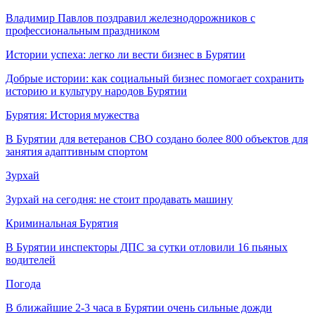
Владимир Павлов поздравил железнодорожников с
профессиональным праздником
Истории успеха: легко ли вести бизнес в Бурятии
Добрые истории: как социальный бизнес помогает сохранить
историю и культуру народов Бурятии
Бурятия: История мужества
В Бурятии для ветеранов СВО создано более 800 объектов для
занятия адаптивным спортом
Зурхай
Зурхай на сегодня: не стоит продавать машину
Криминальная Бурятия
В Бурятии инспекторы ДПС за сутки отловили 16 пьяных
водителей
Погода
В ближайшие 2-3 часа в Бурятии очень сильные дожди