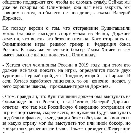
общество поддержит его, чтобы не сломать судьбу. Сейчас мы
уже не говорим об Олимпиаде, она для него закрыта, мы
говорим о том, чтобы его не посадили, - сказал Валерий
Доржиев.
По поводу версии о том, что отстранение Кушиташвили
могло бы быть выгодно спортсменам из Чечни, Доржиев
отметил, что версия эта безосновательна. Кого отправить на
Олимпийские игры, решают тренер и Федерация бокса
России. К тому же чеченский боксёр Имам Хатаев и сам
имеет высокие шансы попасть на Олимпиаду.
- Хатаев стал чемпионом России в 2019 году, при этом кто
должен всё-таки поехать на игры, определится после двух
турниров. Первый пройдет в Лондоне, второй – в Париже. И
если Хатаев заработает лицензию, то он, конечно, поедет, у
него хорошие шансы, - прокомментировал Доржиев.
О том, правда ли, что Кушиташвили должен был выступать на
Олимпиаде не за Россию, а за Грузию, Валерий Доржиев
ответил, что так как Российскую Федерацию отстранили от
игр и спортсмены, скорее всего, вынуждены будут выступать
под белым флагом, в Федерации бокса обсуждались вопросы,
за какую страну мог бы выступать тот или иной боксёр, но
конкретных решений не было. Также президент Федерации