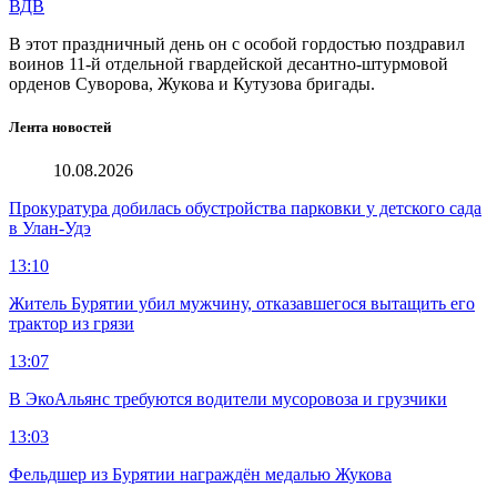
ВДВ
В этот праздничный день он с особой гордостью поздравил
воинов 11-й отдельной гвардейской десантно-штурмовой
орденов Суворова, Жукова и Кутузова бригады.
Лента новостей
10.08.2026
Прокуратура добилась обустройства парковки у детского сада
в Улан-Удэ
13:10
Житель Бурятии убил мужчину, отказавшегося вытащить его
трактор из грязи
13:07
В ЭкоАльянс требуются водители мусоровоза и грузчики
13:03
Фельдшер из Бурятии награждён медалью Жукова