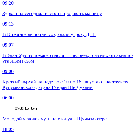
09:20
Зурхай на сегодня: не стоит продавать машину
09:13
В Кижинге выбоины создавали угрозу ДТП
09:07
В Улан-Удэ из пожара спасли 11 человек, 5 из них отравились
угарным газом
09:00
Краткий зурхай на неделю с 10 по 16 августа от настоятеля
Курумканского дацана Гандан Ше Дувлин
06:00
09.08.2026
Молодой человек чуть не утонул в Щучьем озере
18:05