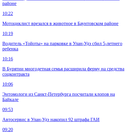
районе
10:22
Мотоциклист врезался в животное в Баунтовском районе
10:19
Водитель «Тойоты» на парковке в Улан-Удэ сбил 5-летнего
ребенка
10:16
В Бурятии многодетная семья расширила ферму на средства
соцконтракта
10:06
Энтомологи из Санкт-Петербурга посчитали клопов на
Байкале
09:53
Автосервис в Улан-Удэ накопил 92 штрафа ГАИ
09:20