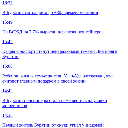
16:27
В Бурятии завтра днем до +30, временами ливни
15:49
На ВСЖД на 7,7% выросли перевозки контейнеров
15:45
Кадры и экспорт станут центральными темами Дня поля в
Бурятии
15:08
Ребенок, жизнь, семья: жители Улан-Удэ рассказали, что
считают главным подарком в своей жизни
14:42
В Бурятии пенсионеры стали реже вестись на уловки
мошенников
14:33
Пьяный житель Бурятии от скуки угнал у знакомой