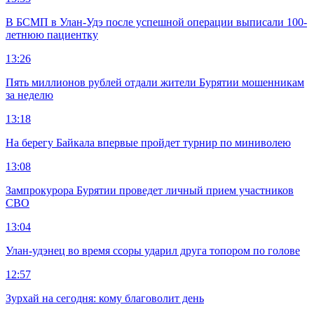
В БСМП в Улан-Удэ после успешной операции выписали 100-
летнюю пациентку
13:26
Пять миллионов рублей отдали жители Бурятии мошенникам
за неделю
13:18
На берегу Байкала впервые пройдет турнир по миниволею
13:08
Зампрокурора Бурятии проведет личный прием участников
СВО
13:04
Улан-удэнец во время ссоры ударил друга топором по голове
12:57
Зурхай на сегодня: кому благоволит день