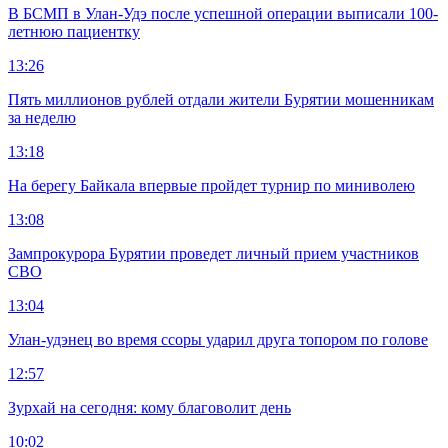
В БСМП в Улан-Удэ после успешной операции выписали 100-
летнюю пациентку
13:26
Пять миллионов рублей отдали жители Бурятии мошенникам
за неделю
13:18
На берегу Байкала впервые пройдет турнир по миниволею
13:08
Зампрокурора Бурятии проведет личный прием участников
СВО
13:04
Улан-удэнец во время ссоры ударил друга топором по голове
12:57
Зурхай на сегодня: кому благоволит день
10:02