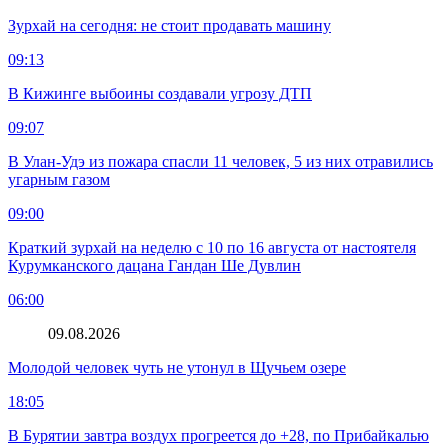
Зурхай на сегодня: не стоит продавать машину
09:13
В Кижинге выбоины создавали угрозу ДТП
09:07
В Улан-Удэ из пожара спасли 11 человек, 5 из них отравились
угарным газом
09:00
Краткий зурхай на неделю с 10 по 16 августа от настоятеля
Курумканского дацана Гандан Ше Дувлин
06:00
09.08.2026
Молодой человек чуть не утонул в Щучьем озере
18:05
В Бурятии завтра воздух прогреется до +28, по Прибайкалью