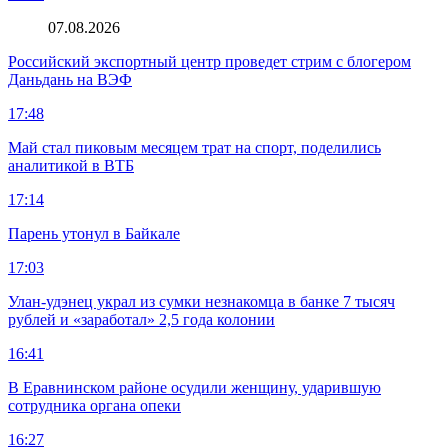
07.08.2026
Российский экспортный центр проведет стрим с блогером
Даньдань на ВЭФ
17:48
Май стал пиковым месяцем трат на спорт, поделились
аналитикой в ВТБ
17:14
Парень утонул в Байкале
17:03
Улан-удэнец украл из сумки незнакомца в банке 7 тысяч
рублей и «заработал» 2,5 года колонии
16:41
В Еравнинском районе осудили женщину, ударившую
сотрудника органа опеки
16:27