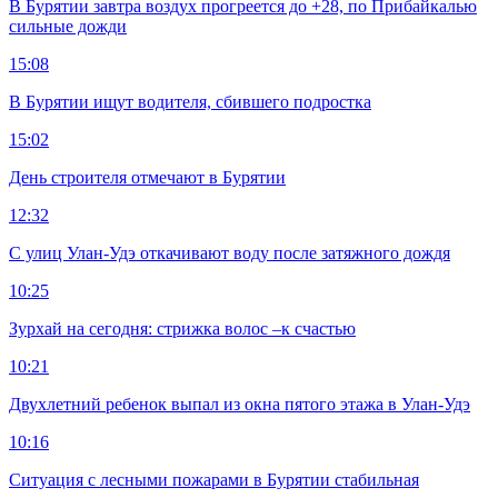
В Бурятии завтра воздух прогреется до +28, по Прибайкалью
сильные дожди
15:08
В Бурятии ищут водителя, сбившего подростка
15:02
День строителя отмечают в Бурятии
12:32
С улиц Улан-Удэ откачивают воду после затяжного дождя
10:25
Зурхай на сегодня: стрижка волос –к счастью
10:21
Двухлетний ребенок выпал из окна пятого этажа в Улан-Удэ
10:16
Ситуация с лесными пожарами в Бурятии стабильная