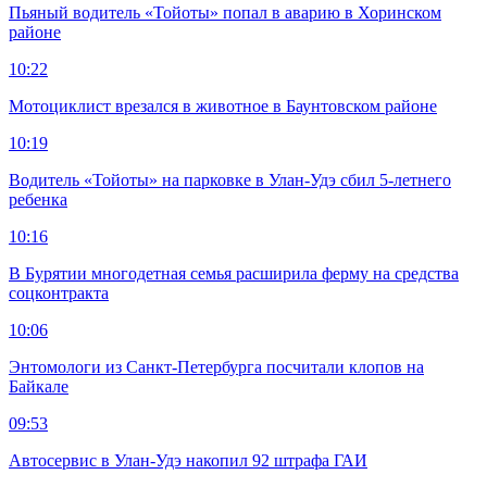
Пьяный водитель «Тойоты» попал в аварию в Хоринском
районе
10:22
Мотоциклист врезался в животное в Баунтовском районе
10:19
Водитель «Тойоты» на парковке в Улан-Удэ сбил 5-летнего
ребенка
10:16
В Бурятии многодетная семья расширила ферму на средства
соцконтракта
10:06
Энтомологи из Санкт-Петербурга посчитали клопов на
Байкале
09:53
Автосервис в Улан-Удэ накопил 92 штрафа ГАИ