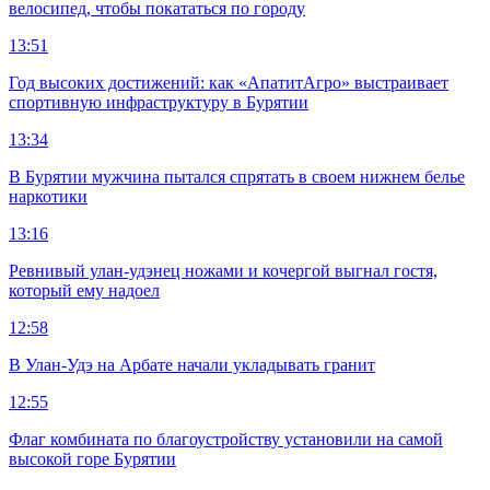
велосипед, чтобы покататься по городу
13:51
Год высоких достижений: как «АпатитАгро» выстраивает
спортивную инфраструктуру в Бурятии
13:34
В Бурятии мужчина пытался спрятать в своем нижнем белье
наркотики
13:16
Ревнивый улан-удэнец ножами и кочергой выгнал гостя,
который ему надоел
12:58
В Улан-Удэ на Арбате начали укладывать гранит
12:55
Флаг комбината по благоустройству установили на самой
высокой горе Бурятии