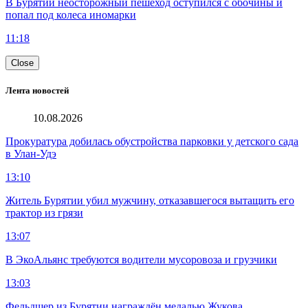
В Бурятии неосторожный пешеход оступился с обочины и
попал под колеса иномарки
11:18
Close
Лента новостей
10.08.2026
Прокуратура добилась обустройства парковки у детского сада
в Улан-Удэ
13:10
Житель Бурятии убил мужчину, отказавшегося вытащить его
трактор из грязи
13:07
В ЭкоАльянс требуются водители мусоровоза и грузчики
13:03
Фельдшер из Бурятии награждён медалью Жукова