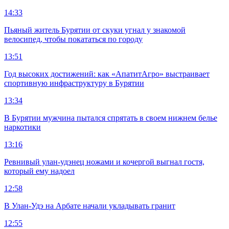
14:33
Пьяный житель Бурятии от скуки угнал у знакомой
велосипед, чтобы покататься по городу
13:51
Год высоких достижений: как «АпатитАгро» выстраивает
спортивную инфраструктуру в Бурятии
13:34
В Бурятии мужчина пытался спрятать в своем нижнем белье
наркотики
13:16
Ревнивый улан-удэнец ножами и кочергой выгнал гостя,
который ему надоел
12:58
В Улан-Удэ на Арбате начали укладывать гранит
12:55