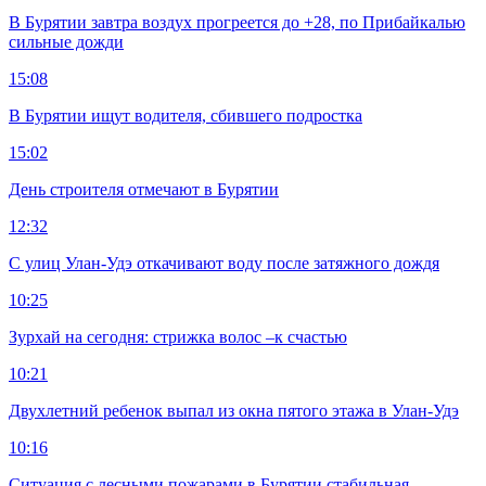
В Бурятии завтра воздух прогреется до +28, по Прибайкалью
сильные дожди
15:08
В Бурятии ищут водителя, сбившего подростка
15:02
День строителя отмечают в Бурятии
12:32
С улиц Улан-Удэ откачивают воду после затяжного дождя
10:25
Зурхай на сегодня: стрижка волос –к счастью
10:21
Двухлетний ребенок выпал из окна пятого этажа в Улан-Удэ
10:16
Ситуация с лесными пожарами в Бурятии стабильная