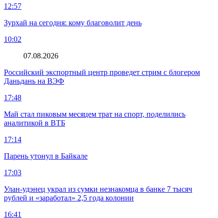
12:57
Зурхай на сегодня: кому благоволит день
10:02
07.08.2026
Российский экспортный центр проведет стрим с блогером
Даньдань на ВЭФ
17:48
Май стал пиковым месяцем трат на спорт, поделились
аналитикой в ВТБ
17:14
Парень утонул в Байкале
17:03
Улан-удэнец украл из сумки незнакомца в банке 7 тысяч
рублей и «заработал» 2,5 года колонии
16:41