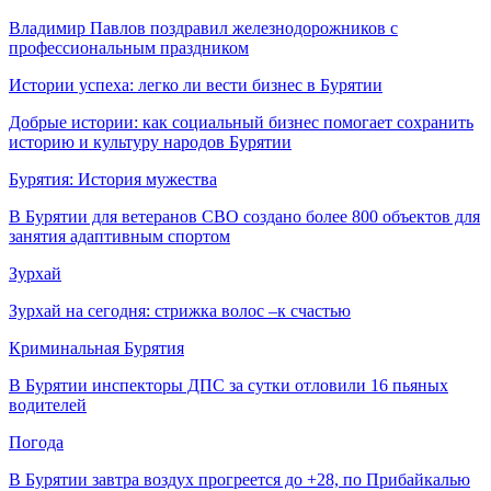
Владимир Павлов поздравил железнодорожников с
профессиональным праздником
Истории успеха: легко ли вести бизнес в Бурятии
Добрые истории: как социальный бизнес помогает сохранить
историю и культуру народов Бурятии
Бурятия: История мужества
В Бурятии для ветеранов СВО создано более 800 объектов для
занятия адаптивным спортом
Зурхай
Зурхай на сегодня: стрижка волос –к счастью
Криминальная Бурятия
В Бурятии инспекторы ДПС за сутки отловили 16 пьяных
водителей
Погода
В Бурятии завтра воздух прогреется до +28, по Прибайкалью