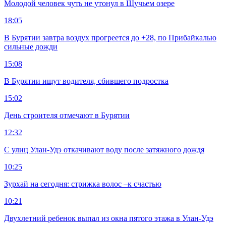
Молодой человек чуть не утонул в Щучьем озере
18:05
В Бурятии завтра воздух прогреется до +28, по Прибайкалью
сильные дожди
15:08
В Бурятии ищут водителя, сбившего подростка
15:02
День строителя отмечают в Бурятии
12:32
С улиц Улан-Удэ откачивают воду после затяжного дождя
10:25
Зурхай на сегодня: стрижка волос –к счастью
10:21
Двухлетний ребенок выпал из окна пятого этажа в Улан-Удэ