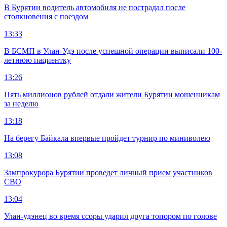
В Бурятии водитель автомобиля не пострадал после
столкновения с поездом
13:33
В БСМП в Улан-Удэ после успешной операции выписали 100-
летнюю пациентку
13:26
Пять миллионов рублей отдали жители Бурятии мошенникам
за неделю
13:18
На берегу Байкала впервые пройдет турнир по миниволею
13:08
Зампрокурора Бурятии проведет личный прием участников
СВО
13:04
Улан-удэнец во время ссоры ударил друга топором по голове