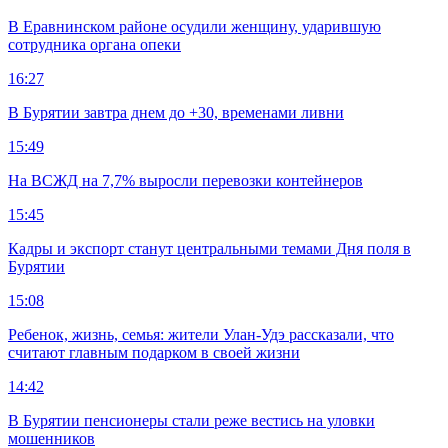
В Еравнинском районе осудили женщину, ударившую
сотрудника органа опеки
16:27
В Бурятии завтра днем до +30, временами ливни
15:49
На ВСЖД на 7,7% выросли перевозки контейнеров
15:45
Кадры и экспорт станут центральными темами Дня поля в
Бурятии
15:08
Ребенок, жизнь, семья: жители Улан-Удэ рассказали, что
считают главным подарком в своей жизни
14:42
В Бурятии пенсионеры стали реже вестись на уловки
мошенников