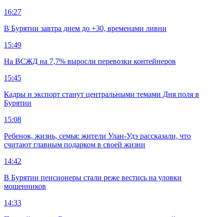
16:27
В Бурятии завтра днем до +30, временами ливни
15:49
На ВСЖД на 7,7% выросли перевозки контейнеров
15:45
Кадры и экспорт станут центральными темами Дня поля в
Бурятии
15:08
Ребенок, жизнь, семья: жители Улан-Удэ рассказали, что
считают главным подарком в своей жизни
14:42
В Бурятии пенсионеры стали реже вестись на уловки
мошенников
14:33