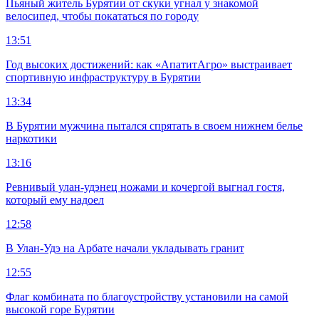
Пьяный житель Бурятии от скуки угнал у знакомой
велосипед, чтобы покататься по городу
13:51
Год высоких достижений: как «АпатитАгро» выстраивает
спортивную инфраструктуру в Бурятии
13:34
В Бурятии мужчина пытался спрятать в своем нижнем белье
наркотики
13:16
Ревнивый улан-удэнец ножами и кочергой выгнал гостя,
который ему надоел
12:58
В Улан-Удэ на Арбате начали укладывать гранит
12:55
Флаг комбината по благоустройству установили на самой
высокой горе Бурятии