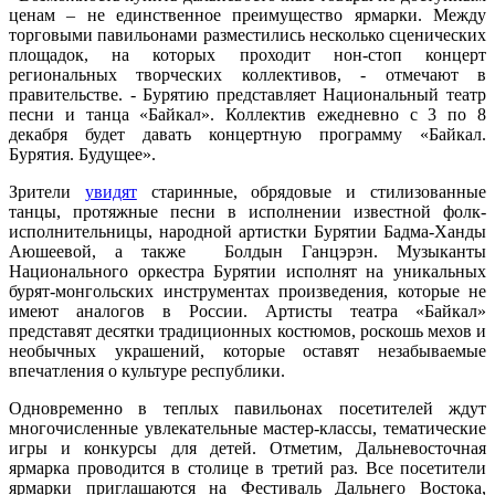
ценам – не единственное преимущество ярмарки. Между
торговыми павильонами разместились несколько сценических
площадок, на которых проходит нон-стоп концерт
региональных творческих коллективов, - отмечают в
правительстве. - Бурятию представляет Национальный театр
песни и танца «Байкал». Коллектив ежедневно с 3 по 8
декабря будет давать концертную программу «Байкал.
Бурятия. Будущее».
Зрители
увидят
старинные, обрядовые и стилизованные
танцы, протяжные песни в исполнении известной фолк-
исполнительницы, народной артистки Бурятии Бадма-Ханды
Аюшеевой, а также Болдын Ганцэрэн. Музыканты
Национального оркестра Бурятии исполнят на уникальных
бурят-монгольских инструментах произведения, которые не
имеют аналогов в России. Артисты театра «Байкал»
представят десятки традиционных костюмов, роскошь мехов и
необычных украшений, которые оставят незабываемые
впечатления о культуре республики.
Одновременно в теплых павильонах посетителей ждут
многочисленные увлекательные мастер-классы, тематические
игры и конкурсы для детей. Отметим, Дальневосточная
ярмарка проводится в столице в третий раз. Все посетители
ярмарки приглашаются на Фестиваль Дальнего Востока,