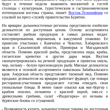
будут в течение недели знакомить москвичей и гостей
столицы с культурным, туристическим и гастрономическим
потенциалом востока страны, пишет
Восток-Телеинформ
со
ссылкой на пресс-службу правительства Бурятии.
На ярмарке дальневосточные регионы представили изобилие
деликатесов по доступным ценам. Основу ассортимента
составляет рыбная продукция в самых разных видах:
консервированная, мороженая, в вакуумной упаковке. Ее
привезли участники с Камчатки и Чукотки, Хабаровского
края и Сахалинской области, Приморья и Магаданской
области. Помимо красной рыбы, представлена икра, крабы,
гигантские креветки и другие дары моря. Якутия
сконцентрировалась на речной продукции и привезла омуль,
чир, нельму – белую пресноводную рыбу. Мясные деликатесы
являются и основой ассортимента павильона Забайкальского
края. Амурская область представляет таежный мед. Помимо
продажи деликатесов на ярмарке работает фудкорт, где повара
ресторанов-участников предлагают гостям отведать свои
уникальные блюда. В меню такие изыски как маг-бургер с
крабом опилио, пельмени с красной икрой, пян-се с
древесными грибами, салат «Индигирка» из нельмы и
бурятские боовы со сгущенкой.
- Возможность купить дальневосточные товары по доступным