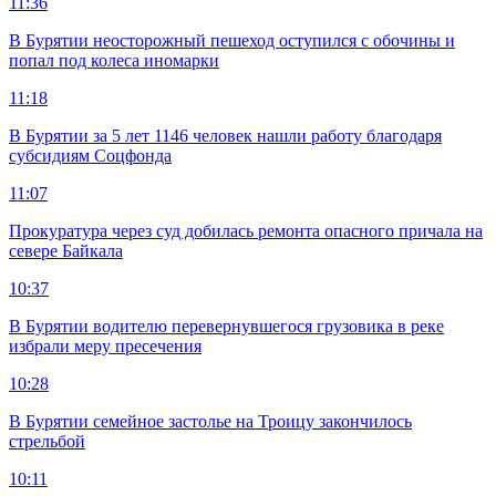
11:36
В Бурятии неосторожный пешеход оступился с обочины и
попал под колеса иномарки
11:18
В Бурятии за 5 лет 1146 человек нашли работу благодаря
субсидиям Соцфонда
11:07
Прокуратура через суд добилась ремонта опасного причала на
севере Байкала
10:37
В Бурятии водителю перевернувшегося грузовика в реке
избрали меру пресечения
10:28
В Бурятии семейное застолье на Троицу закончилось
стрельбой
10:11