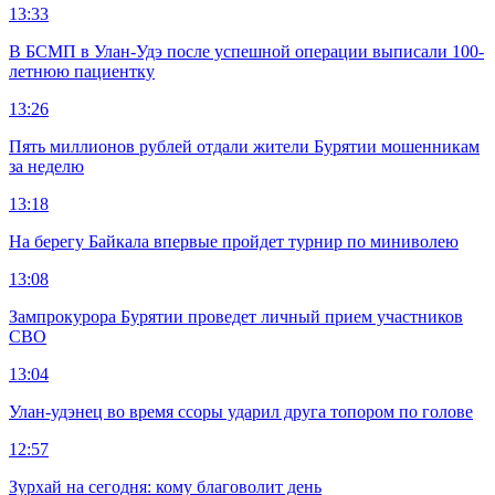
13:33
В БСМП в Улан-Удэ после успешной операции выписали 100-
летнюю пациентку
13:26
Пять миллионов рублей отдали жители Бурятии мошенникам
за неделю
13:18
На берегу Байкала впервые пройдет турнир по миниволею
13:08
Зампрокурора Бурятии проведет личный прием участников
СВО
13:04
Улан-удэнец во время ссоры ударил друга топором по голове
12:57
Зурхай на сегодня: кому благоволит день