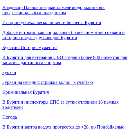
Владимир Павлов поздравил железнодорожников с
профессиональным праздником
Истории успеха: легко ли вести бизнес в Бурятии
Добрые истории: как социальный бизнес помогает сохранить
историю и культуру народов Бурятии
Бурятия: История мужества
В Бурятии для ветеранов СВО создано более 800 объектов для
занятия адаптивным спортом
Зурхай
Зурхай на сегодня: стрижка волос –к счастью
Криминальная Бурятия
В Бурятии инспекторы ДПС за сутки отловили 16 пьяных
водителей
Погода
В Бурятии завтра воздух прогреется до +28, по Прибайкалью