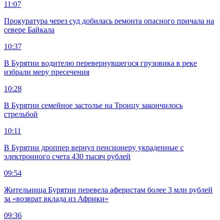
11:07
Прокуратура через суд добилась ремонта опасного причала на
севере Байкала
10:37
В Бурятии водителю перевернувшегося грузовика в реке
избрали меру пресечения
10:28
В Бурятии семейное застолье на Троицу закончилось
стрельбой
10:11
В Бурятии дроппер вернул пенсионеру украденные с
электронного счета 430 тысяч рублей
09:54
Жительница Бурятии перевела аферистам более 3 млн рублей
за «возврат вклада из Африки»
09:36