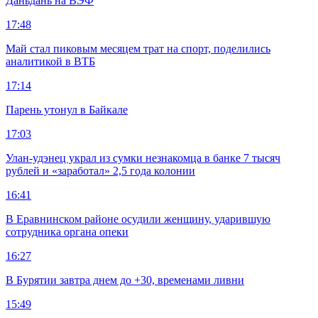
Даньдань на ВЭФ
17:48
Май стал пиковым месяцем трат на спорт, поделились
аналитикой в ВТБ
17:14
Парень утонул в Байкале
17:03
Улан-удэнец украл из сумки незнакомца в банке 7 тысяч
рублей и «заработал» 2,5 года колонии
16:41
В Еравнинском районе осудили женщину, ударившую
сотрудника органа опеки
16:27
В Бурятии завтра днем до +30, временами ливни
15:49