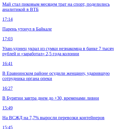
Май стал пиковым месяцем трат на спорт, поделились
аналитикой в ВТБ
17:14
Парень утонул в Байкале
17:03
Улан-удэнец украл из сумки незнакомца в банке 7 тысяч
рублей и «заработал» 2,5 года колонии
16:41
В Еравнинском районе осудили женщину, ударившую
сотрудника органа опеки
16:27
В Бурятии завтра днем до +30, временами ливни
15:49
На ВСЖД на 7,7% выросли перевозки контейнеров
15:45