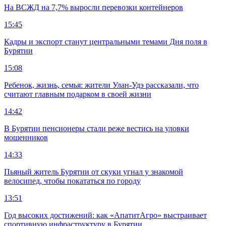
На ВСЖД на 7,7% выросли перевозки контейнеров
15:45
Кадры и экспорт станут центральными темами Дня поля в
Бурятии
15:08
Ребенок, жизнь, семья: жители Улан-Удэ рассказали, что
считают главным подарком в своей жизни
14:42
В Бурятии пенсионеры стали реже вестись на уловки
мошенников
14:33
Пьяный житель Бурятии от скуки угнал у знакомой
велосипед, чтобы покататься по городу
13:51
Год высоких достижений: как «АпатитАгро» выстраивает
спортивную инфраструктуру в Бурятии