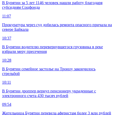
В Бурятии за 5 лет 1146 человек нашли работу благодаря
субсидиям Соцфонда
11:07
Прокуратура через суд добилась ремонта опасного причала на
севере Байкала
10:37
В Бурятии водителю перевернувшегося грузовика в реке
избрали меру пресечения
10:28
В Бурятии семейное застолье на Троицу закончилось
стрельбой
10:11
В Бурятии дроппер вернул пенсионеру украденные с
электронного счета 430 тысяч рублей
09:54
Жительница Бурятии перевела аферистам более 3 млн рублей