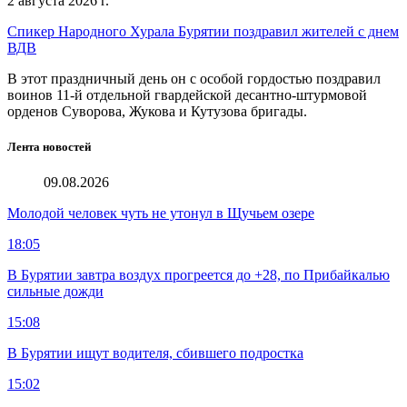
2 августа 2026 г.
Спикер Народного Хурала Бурятии поздравил жителей с днем
ВДВ
В этот праздничный день он с особой гордостью поздравил
воинов 11-й отдельной гвардейской десантно-штурмовой
орденов Суворова, Жукова и Кутузова бригады.
Лента новостей
09.08.2026
Молодой человек чуть не утонул в Щучьем озере
18:05
В Бурятии завтра воздух прогреется до +28, по Прибайкалью
сильные дожди
15:08
В Бурятии ищут водителя, сбившего подростка
15:02