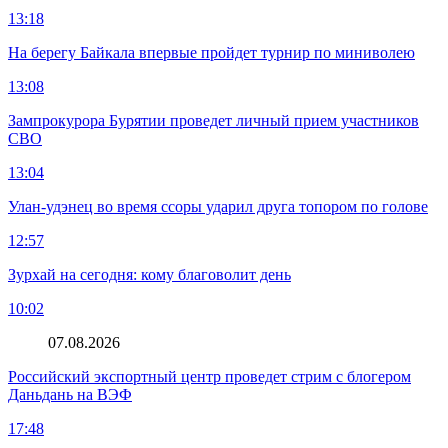
13:18
На берегу Байкала впервые пройдет турнир по миниволею
13:08
Зампрокурора Бурятии проведет личный прием участников
СВО
13:04
Улан-удэнец во время ссоры ударил друга топором по голове
12:57
Зурхай на сегодня: кому благоволит день
10:02
07.08.2026
Российский экспортный центр проведет стрим с блогером
Даньдань на ВЭФ
17:48