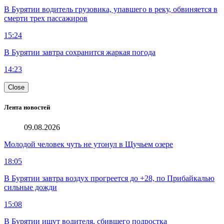
В Бурятии водитель грузовика, упавшего в реку, обвиняется в
смерти трех пассажиров
15:24
В Бурятии завтра сохранится жаркая погода
14:23
Close
Лента новостей
09.08.2026
Молодой человек чуть не утонул в Щучьем озере
18:05
В Бурятии завтра воздух прогреется до +28, по Прибайкалью
сильные дожди
15:08
В Бурятии ищут водителя, сбившего подростка