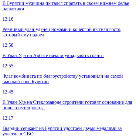
В Бурятии мужчина пытался спрятать в своем нижнем белье
наркотики
13:16
Ревнивый улан-удэнец ножами и кочергой выгнал гостя,
который ему надоел
12:58
В Улан-Удэ на Арбате начали укладывать гранит
12:55
Флаг комбината по благоустройству установили на самой
высокой горе Бурятии
12:45
В Улан-Удэ на Стеклозаводе строители готовят основание для
нового путепровода
12:17
Гвардии сержант из Бурятии удостоен двумя медалями за
участие в СВО