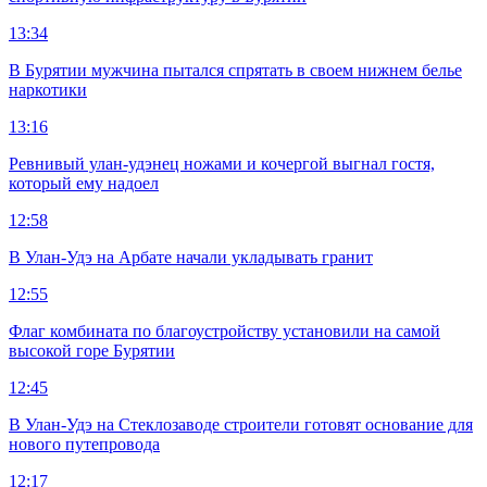
13:34
В Бурятии мужчина пытался спрятать в своем нижнем белье
наркотики
13:16
Ревнивый улан-удэнец ножами и кочергой выгнал гостя,
который ему надоел
12:58
В Улан-Удэ на Арбате начали укладывать гранит
12:55
Флаг комбината по благоустройству установили на самой
высокой горе Бурятии
12:45
В Улан-Удэ на Стеклозаводе строители готовят основание для
нового путепровода
12:17