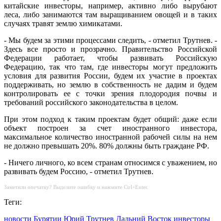
китайские инвесторы, например, активно либо вырубают
леса, либо занимаются там выращиванием овощей и в таких
случаях травят землю химикатами.
- Мы будем за этими процессами следить, - отметил Трутнев. -
Здесь все просто и прозрачно. Правительство Российской
Федерации работает, чтобы развивать Российскую
Федерацию, так что там, где инвесторы могут предложить
условия для развития России, будем их участие в проектах
поддерживать, но землю в собственность не дадим и будем
контролировать ее с точки зрения плодородия почвы и
требований российского законодательства в целом.
При этом подход к таким проектам будет общий: даже если
объект построен за счет иностранного инвестора,
максимальное количество иностранной рабочей силы на нем
не должно превышать 20%. 80% должны быть граждане РФ.
- Ничего личного, ко всем странам относимся с уважением, но
развивать будем Россию, - отметил Трутнев.
Заметили опечатку? Выделите ошибку и нажмите Ctrl+Enter.
Теги:
новости Бурятии
Юрий Трутнев
Дальний Восток
инвесторы