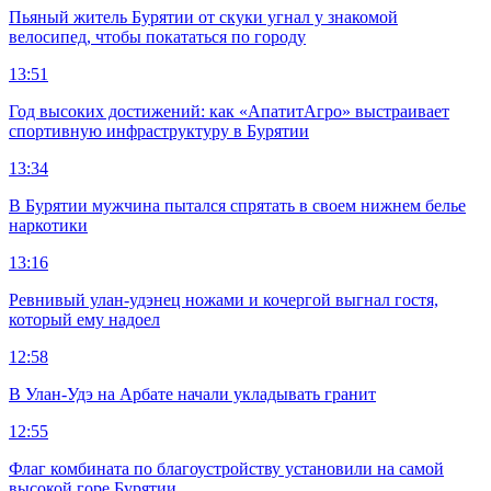
Пьяный житель Бурятии от скуки угнал у знакомой
велосипед, чтобы покататься по городу
13:51
Год высоких достижений: как «АпатитАгро» выстраивает
спортивную инфраструктуру в Бурятии
13:34
В Бурятии мужчина пытался спрятать в своем нижнем белье
наркотики
13:16
Ревнивый улан-удэнец ножами и кочергой выгнал гостя,
который ему надоел
12:58
В Улан-Удэ на Арбате начали укладывать гранит
12:55
Флаг комбината по благоустройству установили на самой
высокой горе Бурятии