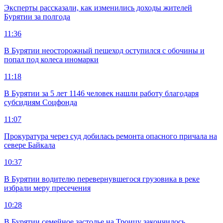
Эксперты рассказали, как изменились доходы жителей
Бурятии за полгода
11:36
В Бурятии неосторожный пешеход оступился с обочины и
попал под колеса иномарки
11:18
В Бурятии за 5 лет 1146 человек нашли работу благодаря
субсидиям Соцфонда
11:07
Прокуратура через суд добилась ремонта опасного причала на
севере Байкала
10:37
В Бурятии водителю перевернувшегося грузовика в реке
избрали меру пресечения
10:28
В Бурятии семейное застолье на Троицу закончилось