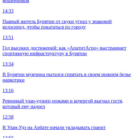
мошенников
14:33
Пьяный житель Бурятии от скуки угнал у знакомой
велосипед, чтобы покататься по городу
13:51
Год высоких достижений: как «АпатитАгро» выстраивает
спортивную инфраструктуру в Бурятии
13:34
В Бурятии мужчина пытался спрятать в своем нижнем белье
наркотики
13:16
Ревнивый улан-удэнец ножами и кочергой выгнал гостя,
который ему надоел
12:58
В Улан-Удэ на Арбате начали укладывать гранит
12:55