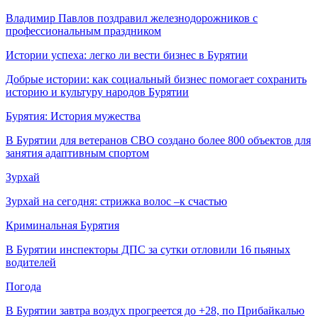
Владимир Павлов поздравил железнодорожников с
профессиональным праздником
Истории успеха: легко ли вести бизнес в Бурятии
Добрые истории: как социальный бизнес помогает сохранить
историю и культуру народов Бурятии
Бурятия: История мужества
В Бурятии для ветеранов СВО создано более 800 объектов для
занятия адаптивным спортом
Зурхай
Зурхай на сегодня: стрижка волос –к счастью
Криминальная Бурятия
В Бурятии инспекторы ДПС за сутки отловили 16 пьяных
водителей
Погода
В Бурятии завтра воздух прогреется до +28, по Прибайкалью