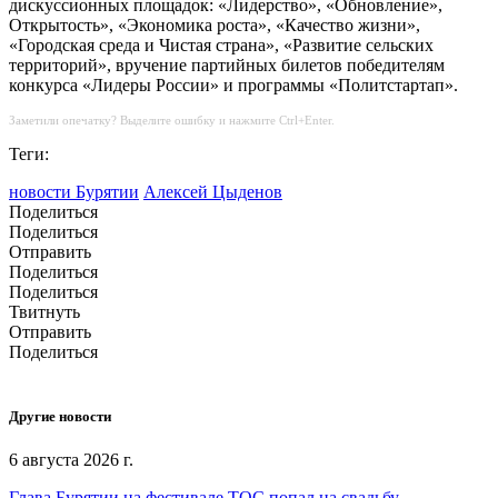
дискуссионных площадок: «Лидерство», «Обновление»,
Открытость», «Экономика роста», «Качество жизни»,
«Городская среда и Чистая страна», «Развитие сельских
территорий», вручение партийных билетов победителям
конкурса «Лидеры России» и программы «Политстартап».
Заметили опечатку? Выделите ошибку и нажмите Ctrl+Enter.
Теги:
новости Бурятии
Алексей Цыденов
Поделиться
Поделиться
Отправить
Поделиться
Поделиться
Твитнуть
Отправить
Поделиться
Другие новости
6 августа 2026 г.
Глава Бурятии на фестивале ТОС попал на свадьбу