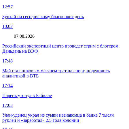
12:57
Зурхай на сегодня: кому благоволит день
10:02
07.08.2026
Российский экспортный центр проведет стрим с блогером
Даньдань на ВЭФ
17:48
Май стал пиковым месяцем трат на спорт, поделились
аналитикой в ВТБ
17:14
Парень утонул в Байкале
17:03
Улан-удэнец украл из сумки незнакомца в банке 7 тысяч
рублей и «заработал» 2,5 года колонии