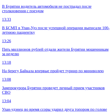
В Бурятии водитель автомобиля не пострадал после
столкновения с поездом
13:33
В БСМП в Улан-Удэ после успешной операции выписали 100-
летнюю пациентку
13:26
Пять миллионов рублей отдали жители Бурятии мошенникам
за неделю
13:18
На берегу Байкала впервые пройдет турнир по миниволею
13:08
Зампрокурора Бурятии проведет личный прием участников
СВО
13:04
Улан-удэнец во время ссоры ударил друга топором по голове