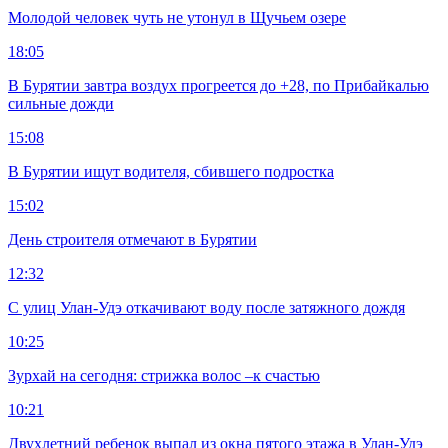
Молодой человек чуть не утонул в Щучьем озере
18:05
В Бурятии завтра воздух прогреется до +28, по Прибайкалью
сильные дожди
15:08
В Бурятии ищут водителя, сбившего подростка
15:02
День строителя отмечают в Бурятии
12:32
С улиц Улан-Удэ откачивают воду после затяжного дождя
10:25
Зурхай на сегодня: стрижка волос –к счастью
10:21
Двухлетний ребенок выпал из окна пятого этажа в Улан-Удэ