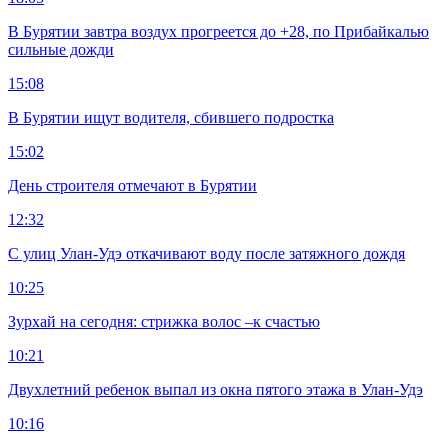
В Бурятии завтра воздух прогреется до +28, по Прибайкалью
сильные дожди
15:08
В Бурятии ищут водителя, сбившего подростка
15:02
День строителя отмечают в Бурятии
12:32
С улиц Улан-Удэ откачивают воду после затяжного дождя
10:25
Зурхай на сегодня: стрижка волос –к счастью
10:21
Двухлетний ребенок выпал из окна пятого этажа в Улан-Удэ
10:16