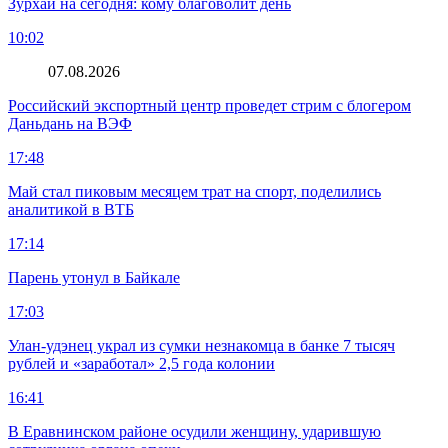
Зурхай на сегодня: кому благоволит день
10:02
07.08.2026
Российский экспортный центр проведет стрим с блогером
Даньдань на ВЭФ
17:48
Май стал пиковым месяцем трат на спорт, поделились
аналитикой в ВТБ
17:14
Парень утонул в Байкале
17:03
Улан-удэнец украл из сумки незнакомца в банке 7 тысяч
рублей и «заработал» 2,5 года колонии
16:41
В Еравнинском районе осудили женщину, ударившую