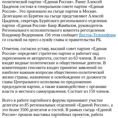
политической партии «Единая Россия». Ранее Алексей
Цыденов состоял в генеральном совете партии «Единая
Россия». Это произошло на съезде партии в Москве.
Делегацию из Бурятии на съезде представляют Алексей
Цыденов, секретарь Бурятского регионального отделения
партии «Единая Россия» Баир Жамбалов, руководитель
Регионального исполнительного комитета реготделения
Владимир Ведерников. Об этом сообщает
Восток-Телеинформ
со ссылкой на пресс-службу главы и правительства РБ.
Отметим, согласно уставу, высший совет партии «Единая
Россия» определяет стратегию партии и работает над
укреплением ее авторитета, состоит из 63 членов. В него
входят видные политические и общественные деятели. В
компетенцию генсовета входит принятие заявлений по
наиболее важным вопросам общественно-политической
жизни страны, назначение и освобождение от должности
главы Центрального исполкома по предложению
председателя партии, а также взаимодействие с органами
власти и местного самоуправления. Состоит из 150 членов.
Всего в работе партийного форума принимают участие
делегаты из 85 региональных отделений «Единой России», а
это более 3500 делегатов и гостей. В рамках съезда «Единой
России» прошли выставка партийных проектов, работа