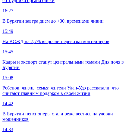
сотрудника органа опеки
16:27
В Бурятии завтра днем до +30, временами ливни
15:49
На ВСЖД на 7,7% выросли перевозки контейнеров
15:45
Кадры и экспорт станут центральными темами Дня поля в
Бурятии
15:08
Ребенок, жизнь, семья: жители Улан-Удэ рассказали, что
считают главным подарком в своей жизни
14:42
В Бурятии пенсионеры стали реже вестись на уловки
мошенников
14:33