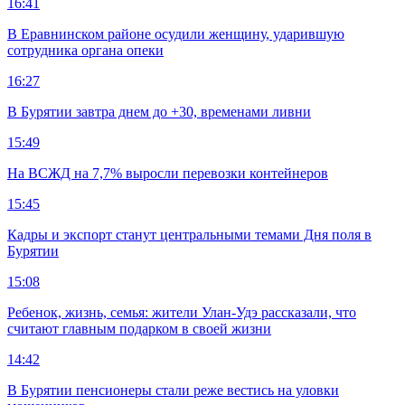
16:41
В Еравнинском районе осудили женщину, ударившую
сотрудника органа опеки
16:27
В Бурятии завтра днем до +30, временами ливни
15:49
На ВСЖД на 7,7% выросли перевозки контейнеров
15:45
Кадры и экспорт станут центральными темами Дня поля в
Бурятии
15:08
Ребенок, жизнь, семья: жители Улан-Удэ рассказали, что
считают главным подарком в своей жизни
14:42
В Бурятии пенсионеры стали реже вестись на уловки