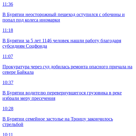
11:36
В Бурятии неосторожный пешеход оступился с обочины и
попал под колеса иномарки
11:18
В Бурятии за 5 лет 1146 человек нашли работу благодаря
субсидиям Соцфонда
11:07
Прокуратура через суд добилась ремонта опасного причала на
севере Байкала
10:37
В Бурятии водителю перевернувшегося грузовика в реке
избрали меру пресечения
10:28
В Бурятии семейное застолье на Троицу закончилось
стрельбой
10:11