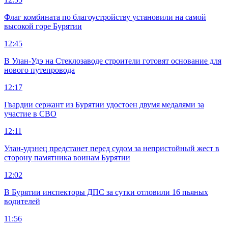
Флаг комбината по благоустройству установили на самой
высокой горе Бурятии
12:45
В Улан-Удэ на Стеклозаводе строители готовят основание для
нового путепровода
12:17
Гвардии сержант из Бурятии удостоен двумя медалями за
участие в СВО
12:11
Улан-удэнец предстанет перед судом за непристойный жест в
сторону памятника воинам Бурятии
12:02
В Бурятии инспекторы ДПС за сутки отловили 16 пьяных
водителей
11:56