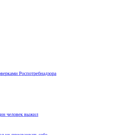
оверками Роспотребнадзора
дин человек выжил
ал их присваивать себе