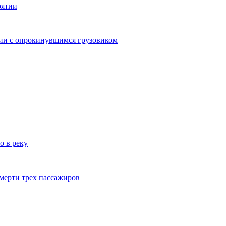
рятии
дии с опрокинувшимся грузовиком
о в реку
смерти трех пассажиров