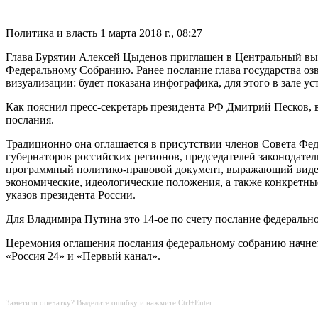
Политика и власть
1 марта 2018 г., 08:27
Глава Бурятии Алексей Цыденов приглашен в Центральный выс
Федеральному Собранию. Ранее послание глава государства оз
визуализации: будет показана инфографика, для этого в зале у
Как пояснил пресс-секретарь президента РФ Дмитрий Песков, в
послания.
Традиционно она оглашается в присутствии членов Совета Фед
губернаторов российских регионов, председателей законодате
программный политико-правовой документ, выражающий видени
экономические, идеологические положения, а также конкретны
указов президента России.
Для Владимира Путина это 14-ое по счету послание федеральн
Церемония оглашения послания федеральному собранию начнетс
«Россия 24» и «Первый канал».
Заметили опечатку? Выделите ошибку и нажмите Ctrl+Enter.