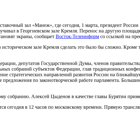
тавочный зал «Манеж», где сегодня, 1 марта, президент Росси
вучивал в Георгиевском зале Кремля. Перенос на другую площадк
становят экраны, сообщает
Восток-Телеинформ
со ссылкой на пре
 историческом зале Кремля сделать это было бы сложно. Кроме 
ерации, депутатов Государственной Думы, членов правительств
льных собраний субъектов Федерации, глав традиционных конфес
е стратегических направлений развития России на ближайшую 
е предложения по законотворческой работе парламента. Большин
ому собранию. Алексей Цыденов в качестве главы Бурятии приме
я сегодня в 12 часов по московскому времени. Прямую трансляц