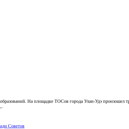
бразований. На площадке ТОСов города Улан-Удэ произошел тр
,.
щади Советов