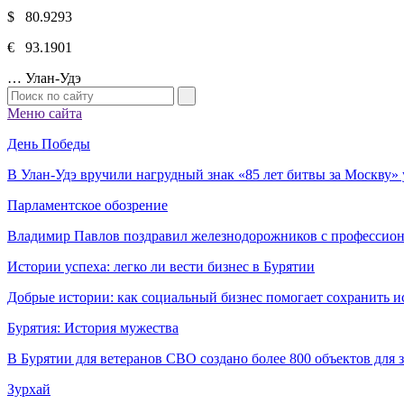
$ 80.9293
€ 93.1901
…
Улан-Удэ
Меню сайта
День Победы
В Улан-Удэ вручили нагрудный знак «85 лет битвы за Москву
Парламентское обозрение
Владимир Павлов поздравил железнодорожников с профессио
Истории успеха: легко ли вести бизнес в Бурятии
Добрые истории: как социальный бизнес помогает сохранить и
Бурятия: История мужества
В Бурятии для ветеранов СВО создано более 800 объектов для
Зурхай