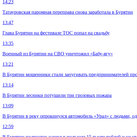
14:23
Татауровская паромная переправа снова заработала в Бурятии
13:47
Глава Бурятии на фестивале ТОС попал на свадьбу
13:35
Военный из Бурятии на СВО уничтожил «Бабу-ягу»
13:21
В Бурятии мошенники стали запугивать предпринимателей пр
13:14
В Бурятии лесники потушили три грозовых пожара
13:09
В Бурятии в реку опрокинулся автомобиль «Урал» с людьми, о
12:59
В Бурятии подросток нашел в подъезде 15 тысяч рублей и не ст