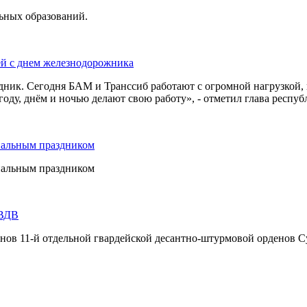
льных образований.
ей с днем железнодорожника
дник. Сегодня БАМ и Транссиб работают с огромной нагрузкой,
оду, днём и ночью делают свою работу», - отметил глава респуб
нальным праздником
нальным праздником
 ВДВ
инов 11-й отдельной гвардейской десантно-штурмовой орденов С