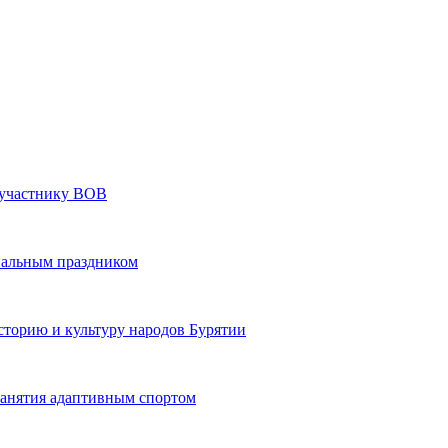
» участнику ВОВ
нальным праздником
сторию и культуру народов Бурятии
 занятия адаптивным спортом