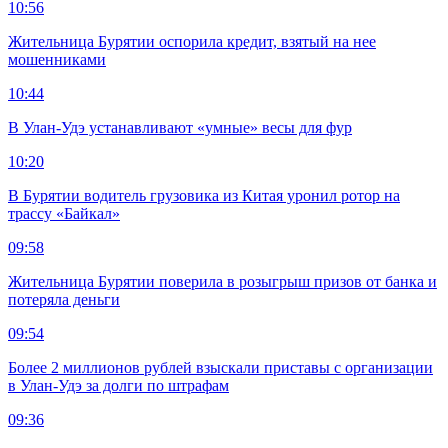
10:56
Жительница Бурятии оспорила кредит, взятый на нее
мошенниками
10:44
В Улан-Удэ устанавливают «умные» весы для фур
10:20
В Бурятии водитель грузовика из Китая уронил ротор на
трассу «Байкал»
09:58
Жительница Бурятии поверила в розыгрыш призов от банка и
потеряла деньги
09:54
Более 2 миллионов рублей взыскали приставы с организации
в Улан-Удэ за долги по штрафам
09:36