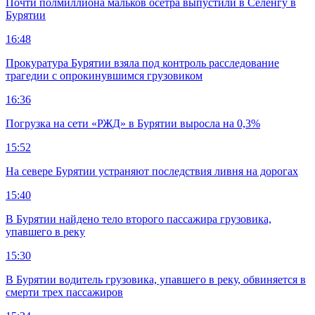
Почти полмиллиона мальков осетра выпустили в Селенгу в
Бурятии
16:48
Прокуратура Бурятии взяла под контроль расследование
трагедии с опрокинувшимся грузовиком
16:36
Погрузка на сети «РЖД» в Бурятии выросла на 0,3%
15:52
На севере Бурятии устраняют последствия ливня на дорогах
15:40
В Бурятии найдено тело второго пассажира грузовика,
упавшего в реку
15:30
В Бурятии водитель грузовика, упавшего в реку, обвиняется в
смерти трех пассажиров