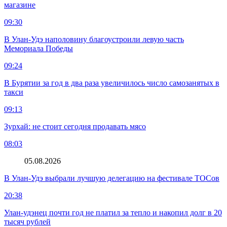
магазине
09:30
В Улан-Удэ наполовину благоустроили левую часть
Мемориала Победы
09:24
В Бурятии за год в два раза увеличилось число самозанятых в
такси
09:13
Зурхай: не стоит сегодня продавать мясо
08:03
05.08.2026
В Улан-Удэ выбрали лучшую делегацию на фестивале ТОСов
20:38
Улан-удэнец почти год не платил за тепло и накопил долг в 20
тысяч рублей