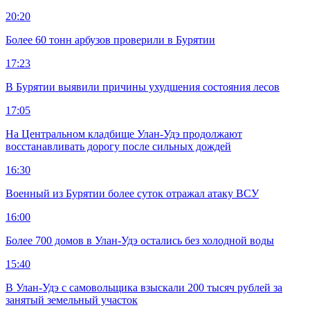
20:20
Более 60 тонн арбузов проверили в Бурятии
17:23
В Бурятии выявили причины ухудшения состояния лесов
17:05
На Центральном кладбище Улан-Удэ продолжают
восстанавливать дорогу после сильных дождей
16:30
Военный из Бурятии более суток отражал атаку ВСУ
16:00
Более 700 домов в Улан-Удэ остались без холодной воды
15:40
В Улан-Удэ с самовольщика взыскали 200 тысяч рублей за
занятый земельный участок