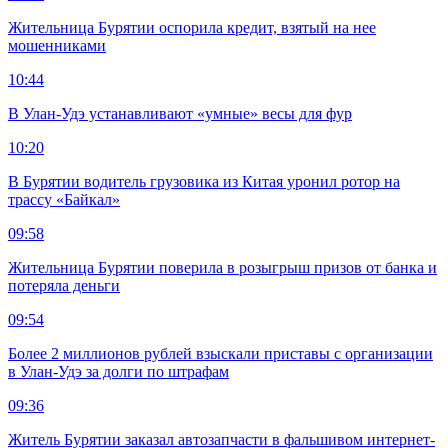
Жительница Бурятии оспорила кредит, взятый на нее
мошенниками
10:44
В Улан-Удэ устанавливают «умные» весы для фур
10:20
В Бурятии водитель грузовика из Китая уронил ротор на
трассу «Байкал»
09:58
Жительница Бурятии поверила в розыгрыш призов от банка и
потеряла деньги
09:54
Более 2 миллионов рублей взыскали приставы с организации
в Улан-Удэ за долги по штрафам
09:36
Житель Бурятии заказал автозапчасти в фальшивом интернет-