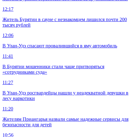
12:17
Житель Бурятии в сауне с незнакомцем лишился почти 200
тысяч рублей
12:06
В Улан-Удэ спасают провалившийся в яму автомобиль
11:41
В Бурятии мошенники стали чаще притворяться
«сотрудниками суда»
11:27
В Улан-Удэ росгвардейцы нашли у неадекватной девушки в
лесу наркотики
11:20
Жителям Приангарья назвали самые надежные сервисы для
безопасности для детей
10:56