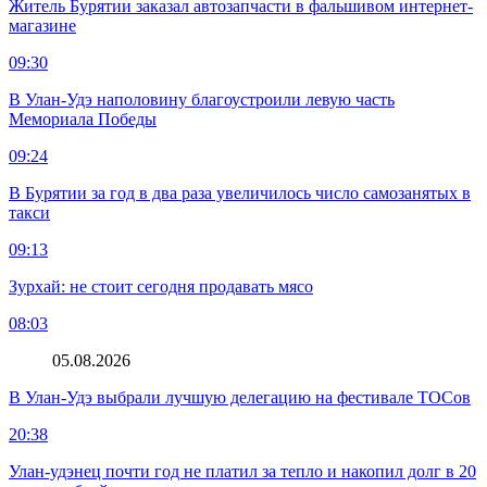
Житель Бурятии заказал автозапчасти в фальшивом интернет-
магазине
09:30
В Улан-Удэ наполовину благоустроили левую часть
Мемориала Победы
09:24
В Бурятии за год в два раза увеличилось число самозанятых в
такси
09:13
Зурхай: не стоит сегодня продавать мясо
08:03
05.08.2026
В Улан-Удэ выбрали лучшую делегацию на фестивале ТОСов
20:38
Улан-удэнец почти год не платил за тепло и накопил долг в 20