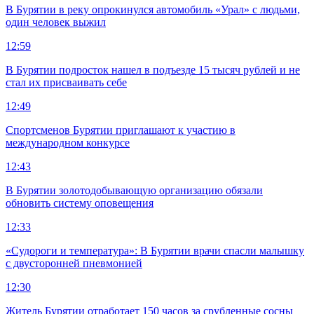
В Бурятии в реку опрокинулся автомобиль «Урал» с людьми,
один человек выжил
12:59
В Бурятии подросток нашел в подъезде 15 тысяч рублей и не
стал их присваивать себе
12:49
Спортсменов Бурятии приглашают к участию в
международном конкурсе
12:43
В Бурятии золотодобывающую организацию обязали
обновить систему оповещения
12:33
«Судороги и температура»: В Бурятии врачи спасли малышку
с двусторонней пневмонией
12:30
Житель Бурятии отработает 150 часов за срубленные сосны