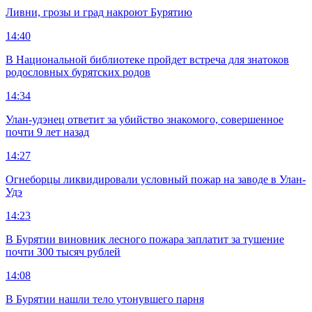
Ливни, грозы и град накроют Бурятию
14:40
В Национальной библиотеке пройдет встреча для знатоков
родословных бурятских родов
14:34
Улан-удэнец ответит за убийство знакомого, совершенное
почти 9 лет назад
14:27
Огнеборцы ликвидировали условный пожар на заводе в Улан-
Удэ
14:23
В Бурятии виновник лесного пожара заплатит за тушение
почти 300 тысяч рублей
14:08
В Бурятии нашли тело утонувшего парня