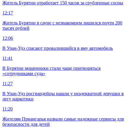
Житель Бурятии отработает 150 часов за срубленные сосны
12:17
Житель Бурятии в сауне с незнакомцем лишился почти 200
тысяч рублей
12:06
В Улан-Удэ спасают провалившийся в яму автомобиль
11:41
В Бурятии мошенники стали чаще притворяться
«сотрудниками суда»
11:27
В Улан-Удэ росгвардейцы нашли у неадекватной девушки в
лесу наркотики
11:20
Жителям Приангарья назвали самые надежные сервисы для
безопасности для детей