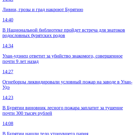
Ливни, грозы и град накроют Бурятию
14:40
В Национальной библиотеке пройдет встреча для знатоков
родословных бурятских родов
14:34
Улан-удэнец ответит за убийство знакомого, совершенное
почти 9 лет назад
14:27
Огнеборцы ликвидировали условный пожар на заводе в Улан-
Удэ
14:23
В Бурятии виновник лесного пожара заплатит за тушение
почти 300 тысяч рублей
14:08
В Бурятии нашли тело утонувшего парня