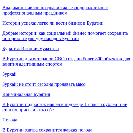
Владимир Павлов поздравил железнодорожников с
профессиональным праздником
Истории успеха: легко ли вести бизнес в Бурятии
Добрые истории: как социальный бизнес помогает сохранить
историю и культуру народов Бурятии
Бурятия: История мужества
В Бурятии для ветеранов СВО создано более 800 объектов для
занятия адаптивным спортом
Зурхай
Зурхай: не стоит сегодня продавать мясо
Криминальная Бурятия
В Бурятии подросток нашел в подъезде 15 тысяч рублей и не
стал их присваивать себе
Погода
В Бурятии завтра сохранится жаркая погода