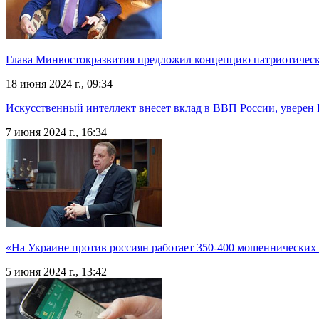
Глава Минвостокразвития предложил концепцию патриотическ
18 июня 2024 г., 09:34
Искусственный интеллект внесет вклад в ВВП России, уверен 
7 июня 2024 г., 16:34
«На Украине против россиян работает 350-400 мошеннических
5 июня 2024 г., 13:42