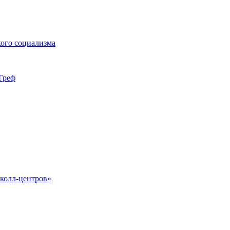
ого социализма
Греф
 колл-центров»