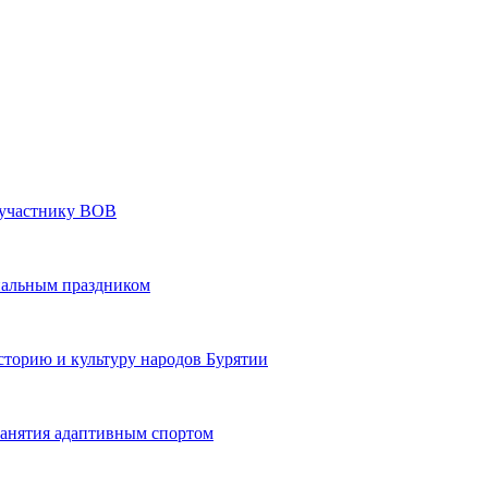
» участнику ВОВ
нальным праздником
сторию и культуру народов Бурятии
 занятия адаптивным спортом