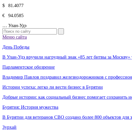
$ 81.4077
€ 94.0585
…
Улан-Удэ
Меню сайта
День Победы
В Улан-Удэ вручили нагрудный знак «85 лет битвы за Москву
Парламентское обозрение
Владимир Павлов поздравил железнодорожников с профессио
Истории успеха: легко ли вести бизнес в Бурятии
Добрые истории: как социальный бизнес помогает сохранить и
Бурятия: История мужества
В Бурятии для ветеранов СВО создано более 800 объектов для
Зурхай