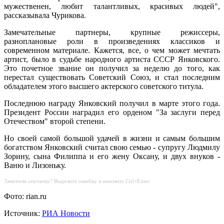
мужественен, любит талантливых, красивых людей",
рассказывала Чурикова.
Замечательные партнеры, крупные режиссеры,
разноплановые роли в произведениях классиков и
современном материале. Кажется, все, о чем может мечтать
артист, было в судьбе народного артиста СССР Янковского.
Это почетное звание он получил за неделю до того, как
перестал существовать Советский Союз, и стал последним
обладателем этого высшего актерского советского титула.
Последнюю награду Янковский получил в марте этого года.
Президент России наградил его орденом "За заслуги перед
Отечеством" второй степени.
Но своей самой большой удачей в жизни и самым большим
богатством Янковский считал свою семью - супругу Людмилу
Зорину, сына Филиппа и его жену Оксану, и двух внуков -
Ваню и Лизоньку.
Заметили опечатку? Выделите ошибку и нажмите Ctrl+Enter.
Фото: rian.ru
Источник:
РИА Новости