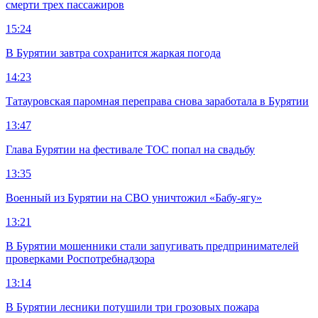
смерти трех пассажиров
15:24
В Бурятии завтра сохранится жаркая погода
14:23
Татауровская паромная переправа снова заработала в Бурятии
13:47
Глава Бурятии на фестивале ТОС попал на свадьбу
13:35
Военный из Бурятии на СВО уничтожил «Бабу-ягу»
13:21
В Бурятии мошенники стали запугивать предпринимателей
проверками Роспотребнадзора
13:14
В Бурятии лесники потушили три грозовых пожара