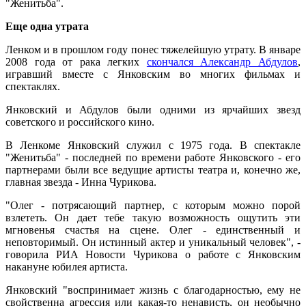
"Женитьба".
Еще одна утрата
Ленком и в прошлом году понес тяжелейшую утрату. В январе
2008 года от рака легких
скончался Александр Абдулов
,
игравший вместе с Янковским во многих фильмах и
спектаклях.
Янковский и Абдулов были одними из ярчайших звезд
советского и российского кино.
В Ленкоме Янковский служил с 1975 года. В спектакле
"Женитьба" - последней по времени работе Янковского - его
партнерами были все ведущие артисты театра и, конечно же,
главная звезда - Инна Чурикова.
"Олег - потрясающий партнер, с которым можно порой
взлететь. Он дает тебе такую возможность ощутить эти
мгновенья счастья на сцене. Олег - единственный и
неповторимый. Он истинный актер и уникальный человек", -
говорила РИА Новости Чурикова о работе с Янковским
накануне юбилея артиста.
Янковский "воспринимает жизнь с благодарностью, ему не
свойственна агрессия или какая-то ненависть, он необычно