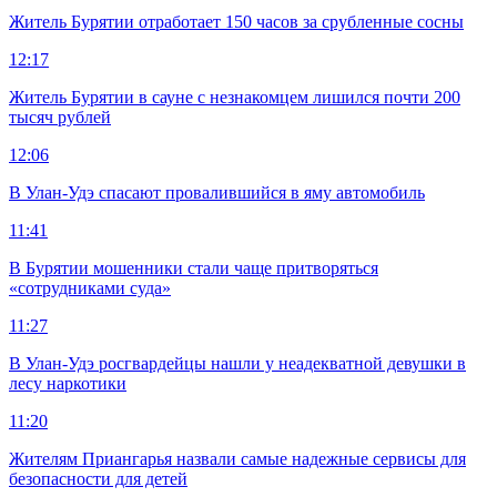
Житель Бурятии отработает 150 часов за срубленные сосны
12:17
Житель Бурятии в сауне с незнакомцем лишился почти 200
тысяч рублей
12:06
В Улан-Удэ спасают провалившийся в яму автомобиль
11:41
В Бурятии мошенники стали чаще притворяться
«сотрудниками суда»
11:27
В Улан-Удэ росгвардейцы нашли у неадекватной девушки в
лесу наркотики
11:20
Жителям Приангарья назвали самые надежные сервисы для
безопасности для детей