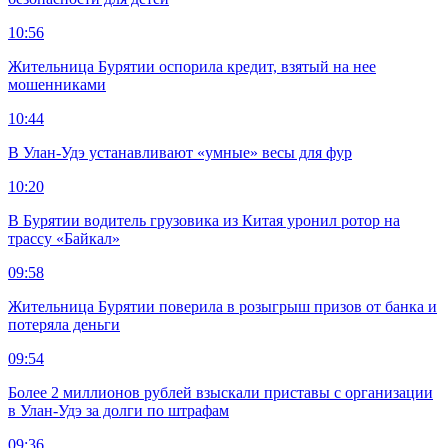
10:56
Жительница Бурятии оспорила кредит, взятый на нее
мошенниками
10:44
В Улан-Удэ устанавливают «умные» весы для фур
10:20
В Бурятии водитель грузовика из Китая уронил ротор на
трассу «Байкал»
09:58
Жительница Бурятии поверила в розыгрыш призов от банка и
потеряла деньги
09:54
Более 2 миллионов рублей взыскали приставы с организации
в Улан-Удэ за долги по штрафам
09:36