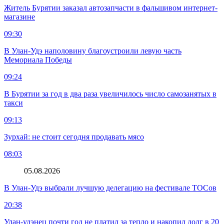
Житель Бурятии заказал автозапчасти в фальшивом интернет-
магазине
09:30
В Улан-Удэ наполовину благоустроили левую часть
Мемориала Победы
09:24
В Бурятии за год в два раза увеличилось число самозанятых в
такси
09:13
Зурхай: не стоит сегодня продавать мясо
08:03
05.08.2026
В Улан-Удэ выбрали лучшую делегацию на фестивале ТОСов
20:38
Улан-удэнец почти год не платил за тепло и накопил долг в 20