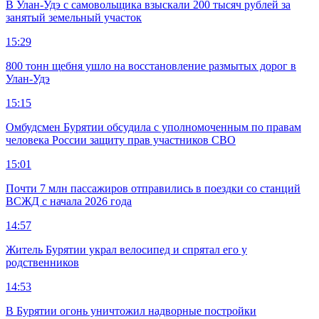
В Улан-Удэ с самовольщика взыскали 200 тысяч рублей за
занятый земельный участок
15:29
800 тонн щебня ушло на восстановление размытых дорог в
Улан-Удэ
15:15
Омбудсмен Бурятии обсудила с уполномоченным по правам
человека России защиту прав участников СВО
15:01
Почти 7 млн пассажиров отправились в поездки со станций
ВСЖД с начала 2026 года
14:57
Житель Бурятии украл велосипед и спрятал его у
родственников
14:53
В Бурятии огонь уничтожил надворные постройки