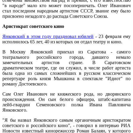
отмечены множеством наград и премий, с его известностью
"в народе" мало кто может посоперничать. Олег Иванович
стал последним народным артистом СССР, звание ему было
присвоено незадолго до распада Советского Союза.
Аристократ советского кино
Янковский в этом году праздновал юбилей
- 23 февраля ему
исполнилось 65 лет, 40 из которых он отдал театру и кино.
В Москву Янковский приехал из Саратова - самого
театрального российского города, давшего немало
замечательных артистов стране. В Саратовском
драматическом театре, где он служил, в числе работ артиста
была одна из самых сложнейших в русском классическом
репертуаре роль князя Мышкина в спектакле "Идиот" по
роману Достоевского.
Сам Олег Иванович не княжеского рода, но дворянского
происхождения. Он сын белого офицера, штабс-капитана
лейб-гвардии Семеновского полка Ивана Павловича
Янковского.
"Я бы назвал Янковского самым органичным аристократом
советского и российского кино", - говорил в интервью РИА
Новости известный кинорежиссер Роман Балаян, у которого