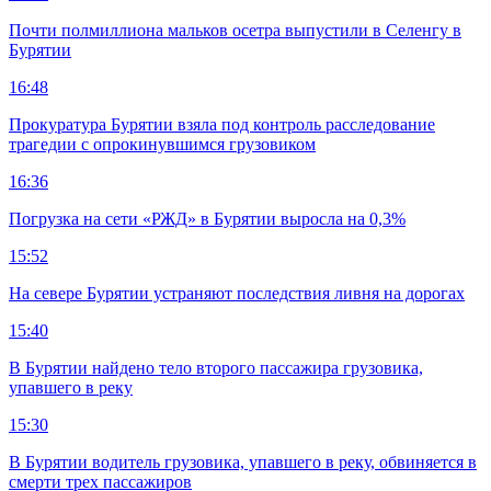
Почти полмиллиона мальков осетра выпустили в Селенгу в
Бурятии
16:48
Прокуратура Бурятии взяла под контроль расследование
трагедии с опрокинувшимся грузовиком
16:36
Погрузка на сети «РЖД» в Бурятии выросла на 0,3%
15:52
На севере Бурятии устраняют последствия ливня на дорогах
15:40
В Бурятии найдено тело второго пассажира грузовика,
упавшего в реку
15:30
В Бурятии водитель грузовика, упавшего в реку, обвиняется в
смерти трех пассажиров