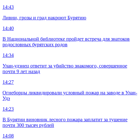
14:43
Ливни, грозы и град накроют Бурятию
14:40
В Национальной библиотеке пройдет встреча для знатоков
родословных бурятских родов
14:34
Улан-удэнец ответит за убийство знакомого, совершенное
почти 9 лет назад
14:27
Огнеборцы ликвидировали условный пожар на заводе в Улан-
Удэ
14:23
В Бурятии виновник лесного пожара заплатит за тушение
почти 300 тысяч рублей
14:08