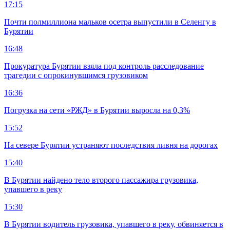
17:15
Почти полмиллиона мальков осетра выпустили в Селенгу в
Бурятии
16:48
Прокуратура Бурятии взяла под контроль расследование
трагедии с опрокинувшимся грузовиком
16:36
Погрузка на сети «РЖД» в Бурятии выросла на 0,3%
15:52
На севере Бурятии устраняют последствия ливня на дорогах
15:40
В Бурятии найдено тело второго пассажира грузовика,
упавшего в реку
15:30
В Бурятии водитель грузовика, упавшего в реку, обвиняется в