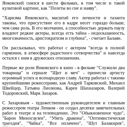
Янковский снялся в шести фильмах, в том числе и такой
культовой картине, как "Полеты во сне и наяву".
"Харизма Янковского, масштаб его личности и таланта
таковы, что присутствие его в кадре несет гораздо больше,
чем сама роль. В его молчании, а способностью держать паузу
владеют редкие актеры, всегда есть тайна - недосказанность,
многозначность, аристократизм и глубина", - считает Балаян.
Он рассказывал, что работал с актером "всегда в полной
гармонии, в атмосфере радостного сотворчества" и навсегда
остался с ним в дружеских отношениях.
Первые же роли Янковского в кино - в фильме "Служили два
товарища" и сериале "Щит и меч" - принесли артисту
огромный успех и всенародную славу. Актер работал с такими
крупнейшими режиссерами, как Андрей Тарковский, Михаил
Швейцер, Татьяна Лиознова, Карен Шахназаров, Валерий
Тодоровский, Марк Захаров.
С Захаровым - художественным руководителем и главным
режиссером театра Ленком - он создал десятки замечательных
работ в театре и на телевидении. Это "Обыкновенное чудо",
"Барон Мюнхгаузен", "Убить дракона", "Оптимистическая
трагедия", "Чайка", "Все оплачено", "Шут Балакирев",