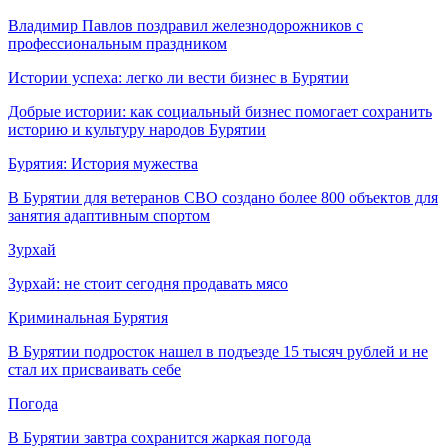
Владимир Павлов поздравил железнодорожников с
профессиональным праздником
Истории успеха: легко ли вести бизнес в Бурятии
Добрые истории: как социальный бизнес помогает сохранить
историю и культуру народов Бурятии
Бурятия: История мужества
В Бурятии для ветеранов СВО создано более 800 объектов для
занятия адаптивным спортом
Зурхай
Зурхай: не стоит сегодня продавать мясо
Криминальная Бурятия
В Бурятии подросток нашел в подъезде 15 тысяч рублей и не
стал их присваивать себе
Погода
В Бурятии завтра сохранится жаркая погода