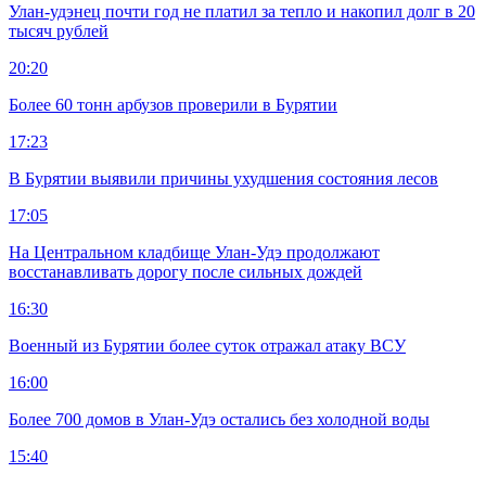
Улан-удэнец почти год не платил за тепло и накопил долг в 20
тысяч рублей
20:20
Более 60 тонн арбузов проверили в Бурятии
17:23
В Бурятии выявили причины ухудшения состояния лесов
17:05
На Центральном кладбище Улан-Удэ продолжают
восстанавливать дорогу после сильных дождей
16:30
Военный из Бурятии более суток отражал атаку ВСУ
16:00
Более 700 домов в Улан-Удэ остались без холодной воды
15:40