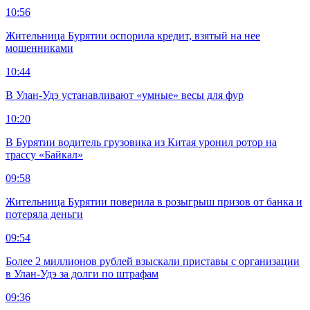
10:56
Жительница Бурятии оспорила кредит, взятый на нее
мошенниками
10:44
В Улан-Удэ устанавливают «умные» весы для фур
10:20
В Бурятии водитель грузовика из Китая уронил ротор на
трассу «Байкал»
09:58
Жительница Бурятии поверила в розыгрыш призов от банка и
потеряла деньги
09:54
Более 2 миллионов рублей взыскали приставы с организации
в Улан-Удэ за долги по штрафам
09:36