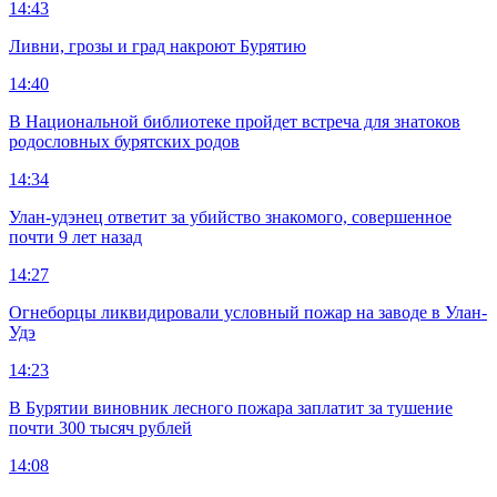
14:43
Ливни, грозы и град накроют Бурятию
14:40
В Национальной библиотеке пройдет встреча для знатоков
родословных бурятских родов
14:34
Улан-удэнец ответит за убийство знакомого, совершенное
почти 9 лет назад
14:27
Огнеборцы ликвидировали условный пожар на заводе в Улан-
Удэ
14:23
В Бурятии виновник лесного пожара заплатит за тушение
почти 300 тысяч рублей
14:08