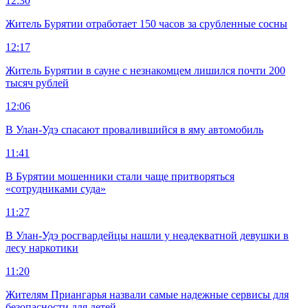
12:30
Житель Бурятии отработает 150 часов за срубленные сосны
12:17
Житель Бурятии в сауне с незнакомцем лишился почти 200
тысяч рублей
12:06
В Улан-Удэ спасают провалившийся в яму автомобиль
11:41
В Бурятии мошенники стали чаще притворяться
«сотрудниками суда»
11:27
В Улан-Удэ росгвардейцы нашли у неадекватной девушки в
лесу наркотики
11:20
Жителям Приангарья назвали самые надежные сервисы для
безопасности для детей