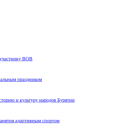
» участнику ВОВ
нальным праздником
сторию и культуру народов Бурятии
 занятия адаптивным спортом