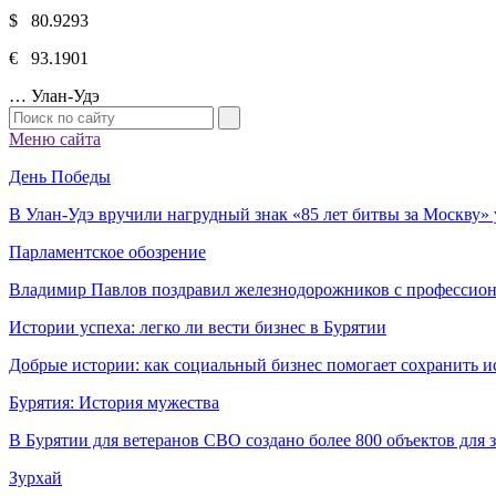
$ 80.9293
€ 93.1901
…
Улан-Удэ
Меню сайта
День Победы
В Улан-Удэ вручили нагрудный знак «85 лет битвы за Москву
Парламентское обозрение
Владимир Павлов поздравил железнодорожников с профессио
Истории успеха: легко ли вести бизнес в Бурятии
Добрые истории: как социальный бизнес помогает сохранить и
Бурятия: История мужества
В Бурятии для ветеранов СВО создано более 800 объектов для
Зурхай