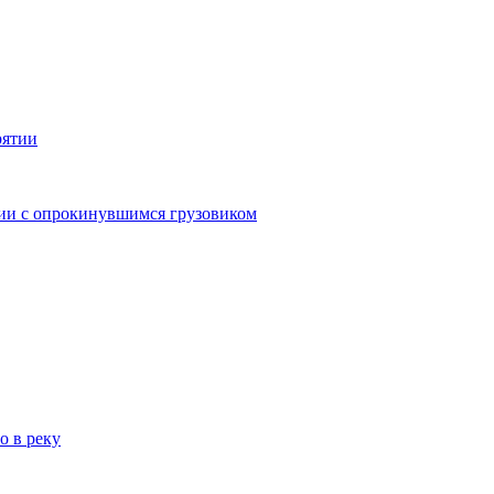
рятии
дии с опрокинувшимся грузовиком
о в реку