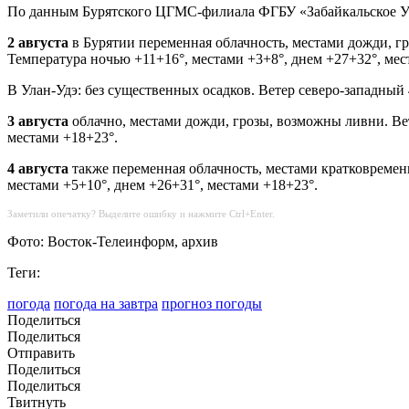
По данным Бурятского ЦГМС-филиала ФГБУ «Забайкальское У
2 августа
в Бурятии переменная облачность, местами дожди, гр
Температура ночью +11+16°, местами +3+8°, днем +27+32°, мес
В Улан-Удэ: без существенных осадков. Ветер северо-западный 
3 августа
облачно, местами дожди, грозы, возможны ливни. Вет
местами +18+23°.
4 августа
также переменная облачность, местами кратковремен
местами +5+10°, днем +26+31°, местами +18+23°.
Заметили опечатку? Выделите ошибку и нажмите Ctrl+Enter.
Фото: Восток-Телеинформ, архив
Теги:
погода
погода на завтра
прогноз погоды
Поделиться
Поделиться
Отправить
Поделиться
Поделиться
Твитнуть