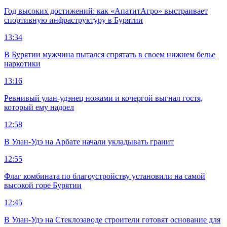
Год высоких достижений: как «АпатитАгро» выстраивает
спортивную инфраструктуру в Бурятии
13:34
В Бурятии мужчина пытался спрятать в своем нижнем белье
наркотики
13:16
Ревнивый улан-удэнец ножами и кочергой выгнал гостя,
который ему надоел
12:58
В Улан-Удэ на Арбате начали укладывать гранит
12:55
Флаг комбината по благоустройству установили на самой
высокой горе Бурятии
12:45
В Улан-Удэ на Стеклозаводе строители готовят основание для