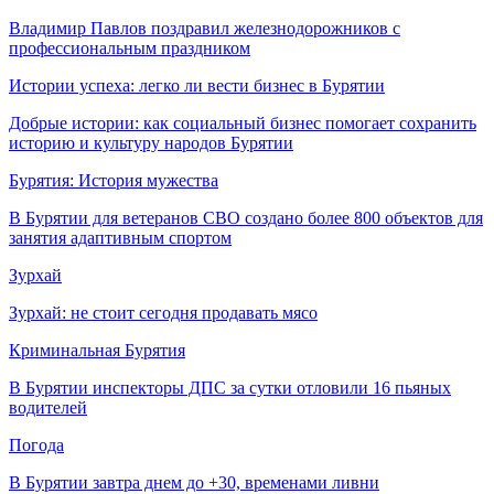
Владимир Павлов поздравил железнодорожников с
профессиональным праздником
Истории успеха: легко ли вести бизнес в Бурятии
Добрые истории: как социальный бизнес помогает сохранить
историю и культуру народов Бурятии
Бурятия: История мужества
В Бурятии для ветеранов СВО создано более 800 объектов для
занятия адаптивным спортом
Зурхай
Зурхай: не стоит сегодня продавать мясо
Криминальная Бурятия
В Бурятии инспекторы ДПС за сутки отловили 16 пьяных
водителей
Погода
В Бурятии завтра днем до +30, временами ливни