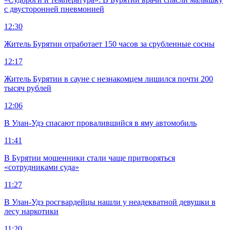
с двусторонней пневмонией
12:30
Житель Бурятии отработает 150 часов за срубленные сосны
12:17
Житель Бурятии в сауне с незнакомцем лишился почти 200
тысяч рублей
12:06
В Улан-Удэ спасают провалившийся в яму автомобиль
11:41
В Бурятии мошенники стали чаще притворяться
«сотрудниками суда»
11:27
В Улан-Удэ росгвардейцы нашли у неадекватной девушки в
лесу наркотики
11:20