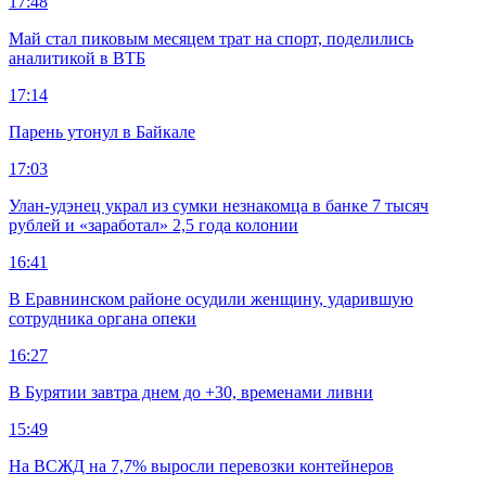
17:48
Май стал пиковым месяцем трат на спорт, поделились
аналитикой в ВТБ
17:14
Парень утонул в Байкале
17:03
Улан-удэнец украл из сумки незнакомца в банке 7 тысяч
рублей и «заработал» 2,5 года колонии
16:41
В Еравнинском районе осудили женщину, ударившую
сотрудника органа опеки
16:27
В Бурятии завтра днем до +30, временами ливни
15:49
На ВСЖД на 7,7% выросли перевозки контейнеров