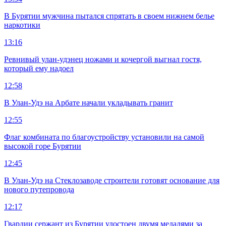
В Бурятии мужчина пытался спрятать в своем нижнем белье
наркотики
13:16
Ревнивый улан-удэнец ножами и кочергой выгнал гостя,
который ему надоел
12:58
В Улан-Удэ на Арбате начали укладывать гранит
12:55
Флаг комбината по благоустройству установили на самой
высокой горе Бурятии
12:45
В Улан-Удэ на Стеклозаводе строители готовят основание для
нового путепровода
12:17
Гвардии сержант из Бурятии удостоен двумя медалями за