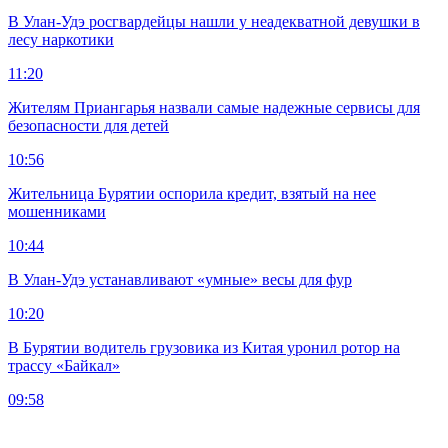
В Улан-Удэ росгвардейцы нашли у неадекватной девушки в
лесу наркотики
11:20
Жителям Приангарья назвали самые надежные сервисы для
безопасности для детей
10:56
Жительница Бурятии оспорила кредит, взятый на нее
мошенниками
10:44
В Улан-Удэ устанавливают «умные» весы для фур
10:20
В Бурятии водитель грузовика из Китая уронил ротор на
трассу «Байкал»
09:58