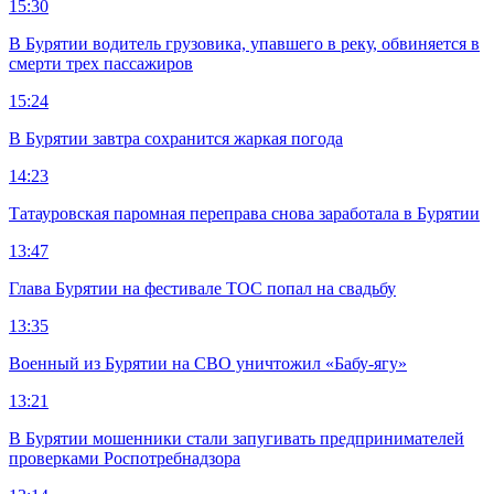
15:30
В Бурятии водитель грузовика, упавшего в реку, обвиняется в
смерти трех пассажиров
15:24
В Бурятии завтра сохранится жаркая погода
14:23
Татауровская паромная переправа снова заработала в Бурятии
13:47
Глава Бурятии на фестивале ТОС попал на свадьбу
13:35
Военный из Бурятии на СВО уничтожил «Бабу-ягу»
13:21
В Бурятии мошенники стали запугивать предпринимателей
проверками Роспотребнадзора