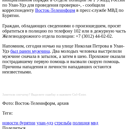
по Улан-Удэ для проведения проверки», - сообщили
корреспонденту
Восток-Телеинформ
в пресс-службе МВД по
Бурятии.
Граждан, обладающих сведениями о произошедшем, просят
обратиться в полицию по телефону 102 или в дежурную часть
Железнодорожного отдела полиции: +7 (3012) 44-02-02.
Напомним, сегодня ночью на улице Николая Петрова в Улан-
Удэ
был ранен мужчина
. Два молодых человека выстрелили
мужчине сначала в затылок, а затем в шею. Прохожие оказали
пострадавшему первую помощь и вызвали скорую помощь.
Причины нападения и личности нападавших остаются
неизвестными.
Заметили опечатку? Выделите ошибку и нажмите Ctrl+Enter.
Фото: Восток-Телеинформ, архив
Теги:
новости бурятии
улан-удэ
стрельба
полиция
мвд
Поделиться