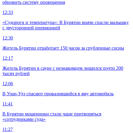
обновить систему оповещения
12:33
«Судороги и температура»: В Бурятии врачи спасли малышку
с двусторонней пневмонией
12:30
Житель Бурятии отработает 150 часов за срубленные сосны
12:17
Житель Бурятии в сауне с незнакомцем лишился почти 200
тысяч рублей
12:06
В Улан-Удэ спасают провалившийся в яму автомобиль
11:41
В Бурятии мошенники стали чаще притворяться
«сотрудниками суда»
11:27