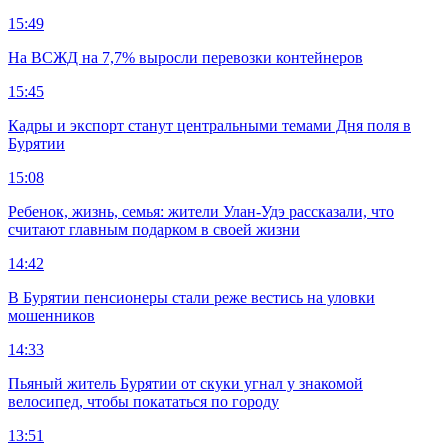
15:49
На ВСЖД на 7,7% выросли перевозки контейнеров
15:45
Кадры и экспорт станут центральными темами Дня поля в
Бурятии
15:08
Ребенок, жизнь, семья: жители Улан-Удэ рассказали, что
считают главным подарком в своей жизни
14:42
В Бурятии пенсионеры стали реже вестись на уловки
мошенников
14:33
Пьяный житель Бурятии от скуки угнал у знакомой
велосипед, чтобы покататься по городу
13:51