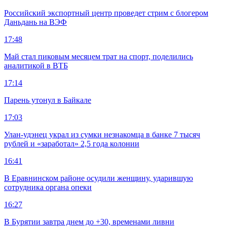
Российский экспортный центр проведет стрим с блогером
Даньдань на ВЭФ
17:48
Май стал пиковым месяцем трат на спорт, поделились
аналитикой в ВТБ
17:14
Парень утонул в Байкале
17:03
Улан-удэнец украл из сумки незнакомца в банке 7 тысяч
рублей и «заработал» 2,5 года колонии
16:41
В Еравнинском районе осудили женщину, ударившую
сотрудника органа опеки
16:27
В Бурятии завтра днем до +30, временами ливни