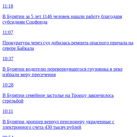
11:18
В Бурятии за 5 лет 1146 человек нашли работу благодаря
субсидиям Соцфонда
11:07
Прокуратура через суд добилась ремонта опасного причала на
севере Байкала
10:37
В Бурятии водителю перевернувшегося грузовика в реке
избрали меру пресечения
10:28
В Бурятии семейное застолье на Троицу закончилось
стрельбой
10:11
В Бурятии дроппер вернул пенсионеру украденные с
электронного счета 430 тысяч рублей