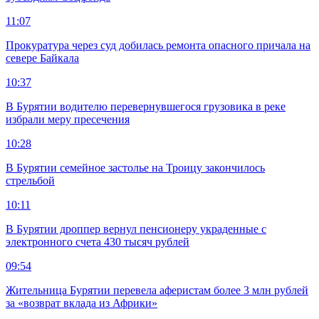
11:07
Прокуратура через суд добилась ремонта опасного причала на
севере Байкала
10:37
В Бурятии водителю перевернувшегося грузовика в реке
избрали меру пресечения
10:28
В Бурятии семейное застолье на Троицу закончилось
стрельбой
10:11
В Бурятии дроппер вернул пенсионеру украденные с
электронного счета 430 тысяч рублей
09:54
Жительница Бурятии перевела аферистам более 3 млн рублей
за «возврат вклада из Африки»