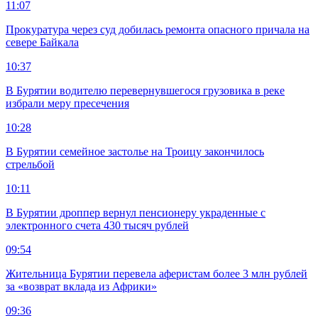
11:07
Прокуратура через суд добилась ремонта опасного причала на
севере Байкала
10:37
В Бурятии водителю перевернувшегося грузовика в реке
избрали меру пресечения
10:28
В Бурятии семейное застолье на Троицу закончилось
стрельбой
10:11
В Бурятии дроппер вернул пенсионеру украденные с
электронного счета 430 тысяч рублей
09:54
Жительница Бурятии перевела аферистам более 3 млн рублей
за «возврат вклада из Африки»
09:36