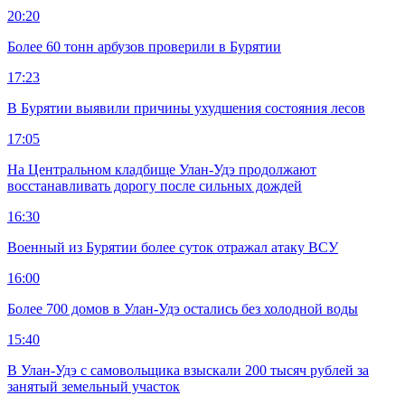
20:20
Более 60 тонн арбузов проверили в Бурятии
17:23
В Бурятии выявили причины ухудшения состояния лесов
17:05
На Центральном кладбище Улан-Удэ продолжают
восстанавливать дорогу после сильных дождей
16:30
Военный из Бурятии более суток отражал атаку ВСУ
16:00
Более 700 домов в Улан-Удэ остались без холодной воды
15:40
В Улан-Удэ с самовольщика взыскали 200 тысяч рублей за
занятый земельный участок