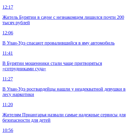
12:17
Житель Бурятии в сауне с незнакомцем лишился почти 200
тысяч рублей
12:06
В Улан-Удэ спасают провалившийся в яму автомобиль
11:41
В Бурятии мошенники стали чаще притворяться
«сотрудниками суда»
11:27
В Улан-Удэ росгвардейцы нашли у неадекватной девушки в
лесу наркотики
11:20
Жителям Приангарья назвали самые надежные сервисы для
безопасности для детей
10:56