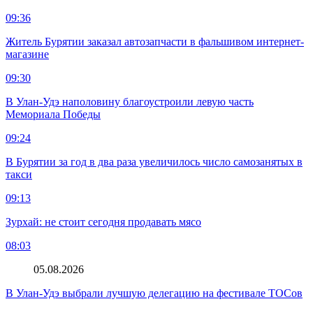
09:36
Житель Бурятии заказал автозапчасти в фальшивом интернет-
магазине
09:30
В Улан-Удэ наполовину благоустроили левую часть
Мемориала Победы
09:24
В Бурятии за год в два раза увеличилось число самозанятых в
такси
09:13
Зурхай: не стоит сегодня продавать мясо
08:03
05.08.2026
В Улан-Удэ выбрали лучшую делегацию на фестивале ТОСов