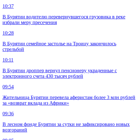
10:37
В Бурятии водителю перевернувшегося грузовика в реке
избрали меру пресечения
10:28
В Бурятии семейное застолье на Троицу закончилось
стрельбой
10:11
В Бурятии дроппер вернул пенсионеру украденные с
электронного счета 430 тысяч рублей
09:54
Жительница Бурятии перевела аферистам более 3 млн рублей
за «возврат вклада из Африки»
09:36
В лесном фонде Бурятии за сутки не зафиксировано новых
возгораний