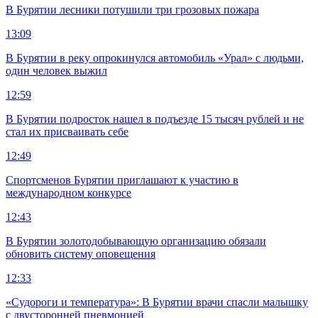
В Бурятии лесники потушили три грозовых пожара
13:09
В Бурятии в реку опрокинулся автомобиль «Урал» с людьми,
один человек выжил
12:59
В Бурятии подросток нашел в подъезде 15 тысяч рублей и не
стал их присваивать себе
12:49
Спортсменов Бурятии приглашают к участию в
международном конкурсе
12:43
В Бурятии золотодобывающую организацию обязали
обновить систему оповещения
12:33
«Судороги и температура»: В Бурятии врачи спасли малышку
с двусторонней пневмонией