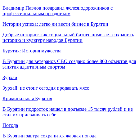
Владимир Павлов поздравил железнодорожников с
профессиональным праздником
Истории успеха: легко ли вести бизнес в Бурятии
Добрые истории: как социальный бизнес помогает сохранить
историю и культуру народов Бурятии
Бурятия: История мужества
В Бурятии для ветеранов СВО создано более 800 объектов для
занятия адаптивным спортом
Зурхай
Зурхай: не стоит сегодня продавать мясо
Криминальная Бурятия
В Бурятии подросток нашел в подъезде 15 тысяч рублей и не
стал их присваивать себе
Погода
В Бурятии завтра сохранится жаркая погода