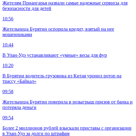
Жителям Приангарья назвали самые надежные сервисы для
безопасности для детей
10:56
Жительница Бурятии оспорила кредит, взятый на нее
мошенниками
10:44
В Улан-Удэ устанавливают «умные» весы для фур
10:20
В Бурятии водитель грузовика из Китая уронил ротор на
трассу «Байкал»
09:58
Жительница Бурятии поверила в розыгрыш призов от банка и
потеряла деньги
09:54
Более 2 миллионов рублей взыскали приставы с организации
в Улан-Удэ за долги по штрафам