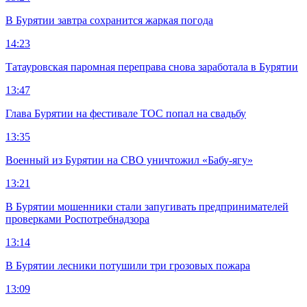
В Бурятии завтра сохранится жаркая погода
14:23
Татауровская паромная переправа снова заработала в Бурятии
13:47
Глава Бурятии на фестивале ТОС попал на свадьбу
13:35
Военный из Бурятии на СВО уничтожил «Бабу-ягу»
13:21
В Бурятии мошенники стали запугивать предпринимателей
проверками Роспотребнадзора
13:14
В Бурятии лесники потушили три грозовых пожара
13:09