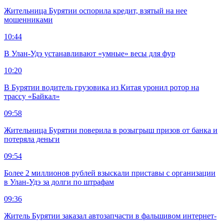
Жительница Бурятии оспорила кредит, взятый на нее
мошенниками
10:44
В Улан-Удэ устанавливают «умные» весы для фур
10:20
В Бурятии водитель грузовика из Китая уронил ротор на
трассу «Байкал»
09:58
Жительница Бурятии поверила в розыгрыш призов от банка и
потеряла деньги
09:54
Более 2 миллионов рублей взыскали приставы с организации
в Улан-Удэ за долги по штрафам
09:36
Житель Бурятии заказал автозапчасти в фальшивом интернет-