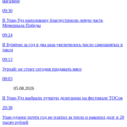
магазине
09:30
В Улан-Удэ наполовину благоустроили левую часть
Мемориала Победы
09:24
В Бурятии за год в два раза увеличилось число самозанятых в
такси
09:13
Зурхай: не стоит сегодня продавать мясо
08:03
05.08.2026
В Улан-Удэ выбрали лучшую делегацию на фестивале ТОСов
20:38
Улан-удэнец почти год не платил за тепло и накопил долг в 20
тысяч рублей